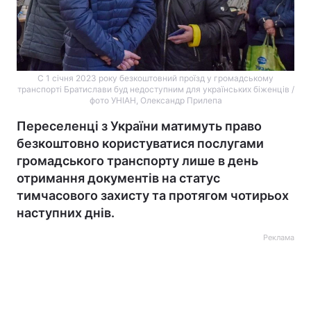
C 1 січня 2023 року безкоштовний проїзд у громадському
транспорті Братислави буд недоступним для українських біженців /
фото УНІАН, Олександр Прилепа
Переселенці з України матимуть право
безкоштовно користуватися послугами
громадського транспорту лише в день
отримання документів на статус
тимчасового захисту та протягом чотирьох
наступних днів.
Реклама