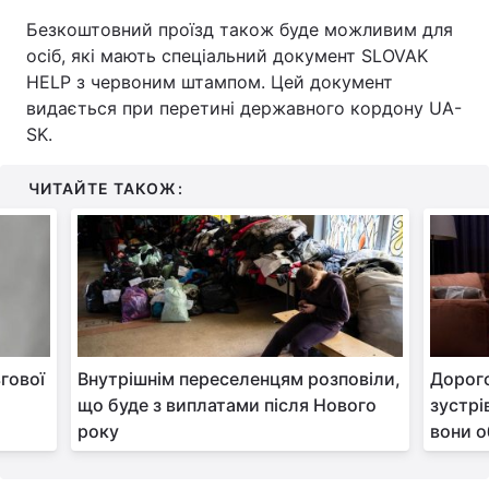
Безкоштовний проїзд також буде можливим для
Тема оформлення
осіб, які мають спеціальний документ SLOVAK
HELP з червоним штампом. Цей документ
видається при перетині державного кордону UA-
SK.
ЧИТАЙТЕ ТАКОЖ:
ьгової
Внутрішнім переселенцям розповіли,
Дорог
що буде з виплатами після Нового
зустрі
року
вони о