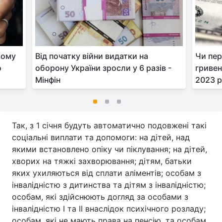
овому
Від початку війни видатки на
Чи пер
о
оборону України зросли у 6 разів -
гривен
Мінфін
2023 р
Так, з 1 січня будуть автоматично подовжені такі
соціальні виплати та допомоги: на дітей, над
якими встановлено опіку чи піклування; на дітей,
хворих на тяжкі захворювання; дітям, батьки
яких ухиляються від сплати аліментів; особам з
інвалідністю з дитинства та дітям з інвалідністю;
особам, які здійснюють догляд за особами з
інвалідністю I та II внаслідок психічного розладу;
особам, які не мають права на пенсію, та особам