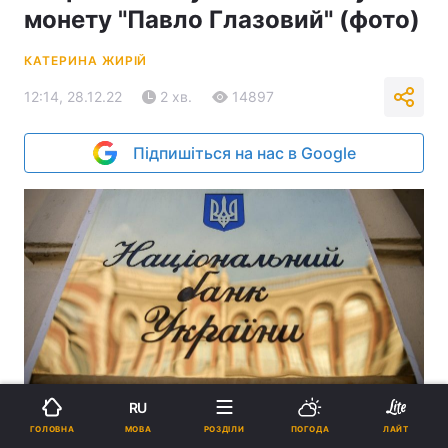
монету "Павло Глазовий" (фото)
КАТЕРИНА ЖИРІЙ
12:14, 28.12.22
2 хв.
14897
Підпишіться на нас в Google
Пам’ятна монета присвячена одному з найпопулярніших
RU
українських поетів-гумористів / фото УНІАН
МОВА
ГОЛОВНА
РОЗДІЛИ
ПОГОДА
ЛАЙТ