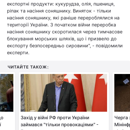
експортні продукти: кукурудза, олія, пшениця,
ріпак та насіння соняшнику. Виняток - тільки
насіння соняшнику, які раніше перероблялися на
території України. З початком війни переробка
насіння соняшнику скоротилася через тимчасове
блокування морських шляхів, що і призвело до
експорту безпосередньо сировини", - повідомили
експерти.
ЧИТАЙТЕ ТАКОЖ:
що
Захід у війні РФ проти України
Черга 
ї
займався "тільки провокаціями" -
Мінінф