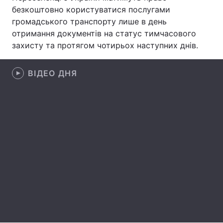
безкоштовно користуватися послугами
Лонгріди
громадського транспорту лише в день
отримання документів на статус тимчасового
захисту та протягом чотирьох наступних днів.
Відео з Youtube
Статті
Інтерв'ю
Думки
ВІДЕО ДНЯ
Архів
Вакансії
Контакти
Послуги