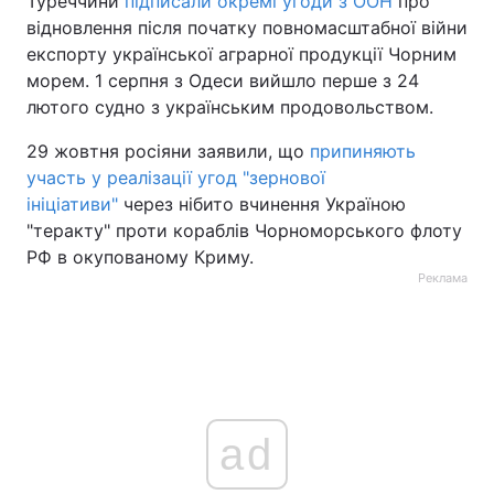
Туреччини
підписали окремі угоди з ООН
про
відновлення після початку повномасштабної війни
експорту української аграрної продукції Чорним
морем. 1 серпня з Одеси вийшло перше з 24
лютого судно з українським продовольством.
29 жовтня росіяни заявили, що
припиняють
участь у реалізації угод "зернової
ініціативи"
через нібито вчинення Україною
"теракту" проти кораблів Чорноморського флоту
РФ в окупованому Криму.
Реклама
ad