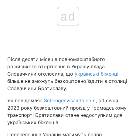
ad
Головна
Війна
Україна
Політика
Економіка
Світ
Після десяти місяців повномасштабного
російського вторгнення в Україну влада
Спорт
Наука
Словаччини оголосила, що
українські біженці
Техно і зв'язок
Лайт
більше не зможуть безкоштовно їздити в столиці
Словаччини Братиславу.
Зброя
Інциденти
Як повідомляє
Schengenvisainfo.com
, з 1 січня
Здоров'я
Туризм
2023 року безкоштовний проїзд у громадському
транспорті Братислави стане недоступним для
Цікавинки
Погода
українських біженців.
Екологія
Регіони
Переселенці з України матимуть право