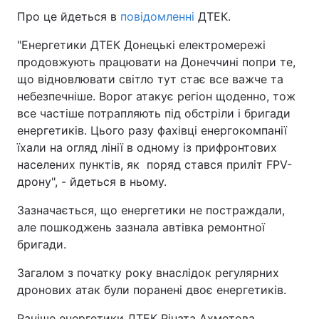
Про це йдеться в
повідомленні
ДТЕК.
"Енергетики ДТЕК Донецькі електромережі
продовжують працювати на Донеччині попри те,
що відновлювати світло тут стає все важче та
небезпечніше. Ворог атакує регіон щоденно, тож
все частіше потрапляють під обстріли і бригади
енергетиків. Цього разу фахівці енергокомпанії
їхали на огляд лінії в одному із прифронтових
населених пунктів, як поряд стався приліт FPV-
дрону", - йдеться в ньому.
Зазначається, що енергетики не постраждали,
але пошкоджень зазнала автівка ремонтної
бригади.
Загалом з початку року внаслідок регулярних
дронових атак були поранені двоє енергетиків.
Раніше енергетики ДТЕК Ріната Ахметова