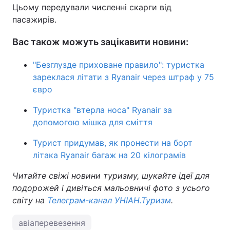
Цьому передували численні скарги від
пасажирів.
Вас також можуть зацікавити новини:
"Безглузде приховане правило": туристка
зареклася літати з Ryanair через штраф у 75
євро
Туристка "втерла носа" Ryanair за
допомогою мішка для сміття
Турист придумав, як пронести на борт
літака Ryanair багаж на 20 кілограмів
Читайте свіжі новини туризму, шукайте ідеї для
подорожей і дивіться мальовничі фото з усього
світу на
Телеграм-канал УНІАН.Туризм
.
авіаперевезення