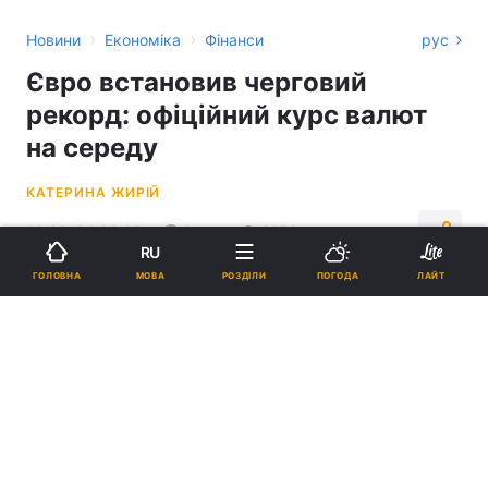
›
›
Новини
Економіка
Фінанси
рус
Євро встановив черговий
рекорд: офіційний курс валют
на середу
КАТЕРИНА ЖИРІЙ
16:08, 24.06.25
2 хв.
22584
RU
МОВА
ГОЛОВНА
РОЗДІЛИ
ПОГОДА
ЛАЙТ
Підпишіться на нас в Google