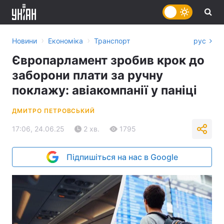
›
›
Новини
Економіка
Транспорт
рус
Європарламент зробив крок до
заборони плати за ручну
поклажу: авіакомпанії у паніці
ДМИТРО ПЕТРОВСЬКИЙ
17:06, 24.06.25
2 хв.
1795
Підпишіться на нас в Google