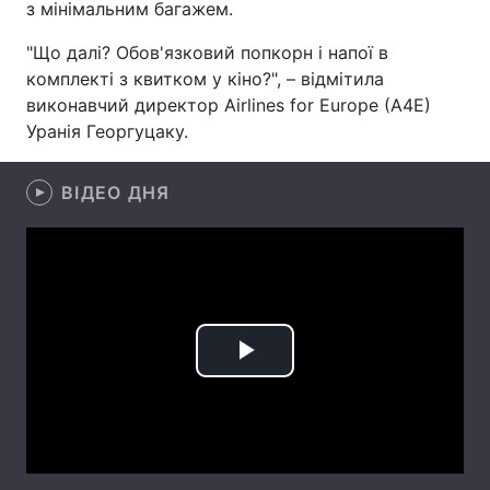
з мінімальним багажем.
Лонгріди
"Що далі? Обов'язковий попкорн і напої в
комплекті з квитком у кіно?", – відмітила
Відео з Youtube
Статті
виконавчий директор Airlines for Europe (A4E)
Уранія Георгуцаку.
Інтерв'ю
Думки
ВІДЕО ДНЯ
Архів
Вакансії
Контакти
Послуги
Play
Video