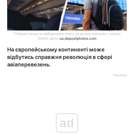
У Європі можуть заборонити плату за ручну поклажу / колаж
УНІАН, фото
ua.depositphotos.com
На європейському континенті може
відбутись справжня революція в сфері
авіаперевезень.
Реклама
ad