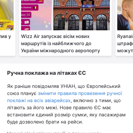
пив у
Wizz Air запускає вісім нових
Ryanai
маршрутів із найближчого до
штрафи
України міжнародного аеропорту
можут
Ручна поклажа на літаках ЄС
Як раніше повідомляв УНІАН, що Європейський
союз планує
змінити правила провезення ручної
поклажі на всіх авіарейсах
, включно з тими, що
літають за його межі. Нове правило ЄС має
встановити єдиний розмір сумки, яку пасажирам
буде дозволено брати на рейси.