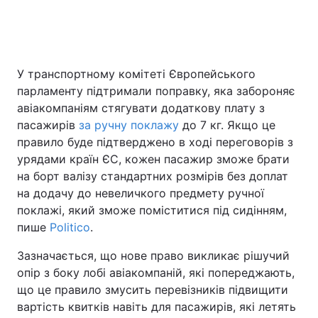
Головна
Війна
У транспортному комітеті Європейського
парламенту підтримали поправку, яка забороняє
Україна
Політика
авіакомпаніям стягувати додаткову плату з
Економіка
Світ
пасажирів
за ручну поклажу
до 7 кг. Якщо це
правило буде підтверджено в ході переговорів з
Спорт
Наука
урядами країн ЄС, кожен пасажир зможе брати
на борт валізу стандартних розмірів без доплат
Техно і зв'язок
Лайт
на додачу до невеличкого предмету ручної
поклажі, який зможе поміститися під сидінням,
Зброя
Інциденти
пише
Politico
.
Здоров'я
Туризм
Зазначається, що нове право викликає рішучий
опір з боку лобі авіакомпаній, які попереджають,
Цікавинки
Погода
що це правило змусить перевізників підвищити
вартість квитків навіть для пасажирів, які летять
Екологія
Регіони