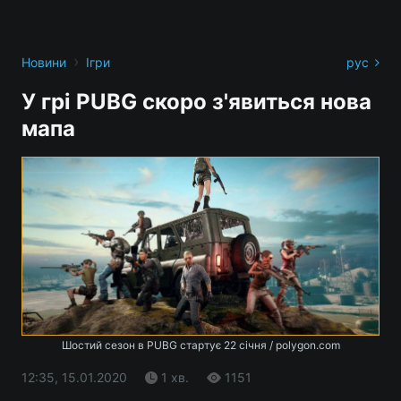
›
Новини
Ігри
рус
У грі PUBG скоро з'явиться нова
мапа
Шостий сезон в PUBG стартує 22 січня / polygon.com
12:35, 15.01.2020
1 хв.
1151