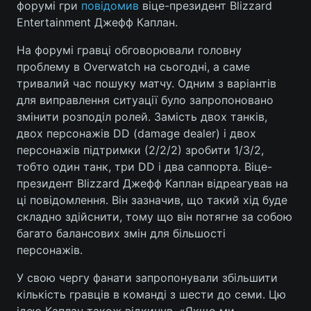
форумі гри
повідомив
віце-президент Blizzard
Entertainment Джефф Каплан.
На форумі гравці обговорювали головну
Головна
Війна
проблему в Overwatch на сьогодні, а саме
тривалий час пошуку матчу. Одним з варіантів
Україна
Політика
для виправлення ситуації було запропоновано
змінити розподіл ролей. Замість двох танків,
Економіка
Світ
двох персонажів DD (damage dealer) і двох
персонажів підтримки (2/2/2) зробити 1/3/2,
Спорт
Наука
тобто один танк, три DD і два саппорта. Віце-
Техно і зв'язок
Лайт
президент Blizzard Джефф Каплан відреагував на
ці повідомлення. Він зазначив, що такий хід буде
Зброя
Інциденти
складно здійснити, тому що він потягне за собою
багато балансових змін для більшості
Здоров'я
Туризм
персонажів.
Цікавинки
Погода
У свою чергу фанати запропонували збільшити
кількість гравців в команді з шести до семи. Цю
Екологія
Регіони