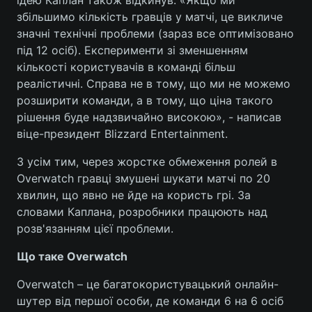
ідею Каплан також відкинув. «Якщо ми
збільшимо кількість гравців у матчі, це викличе
Лонгріди
значні технічні проблеми (зараз все оптимізовано
під 12 осіб). Експерименти зі зменшенням
Відео з Youtube
Статті
кількості користувачів в команді більш
реалістичні. Справа не в тому, що ми не можемо
Інтерв'ю
Думки
розширити команди, а в тому, що ціна такого
рішення буде надзвичайно високою», - написав
Архів
Вакансії
віце-президент Blizzard Entertainment.
Контакти
З усім тим, через жорстке обмеження ролей в
Overwatch гравці змушені шукати матчі по 20
Послуги
хвилин, що явно не йде на користь грі. За
словами Каплана, розробники працюють над
розв'язанням цієї проблеми.
Що таке Overwatch
Overwatch – це багатокористувацький онлайн-
шутер від першої особи, де команди 6 на 6 осіб