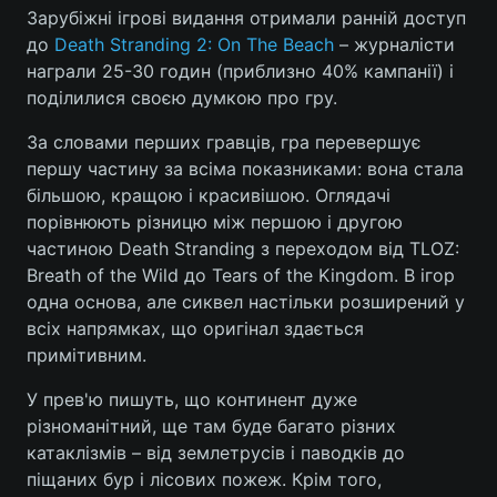
Зарубіжні ігрові видання отримали ранній доступ
до
Death Stranding 2: On The Beach
– журналісти
награли 25-30 годин (приблизно 40% кампанії) і
Головна
Війна
поділилися своєю думкою про гру.
За словами перших гравців, гра перевершує
Україна
Політика
першу частину за всіма показниками: вона стала
Економіка
Світ
більшою, кращою і красивішою. Оглядачі
порівнюють різницю між першою і другою
Спорт
Наука
частиною Death Stranding з переходом від TLOZ:
Breath of the Wild до Tears of the Kingdom. В ігор
Техно і зв'язок
Лайт
одна основа, але сиквел настільки розширений у
всіх напрямках, що оригінал здається
Зброя
Інциденти
примітивним.
Здоров'я
Туризм
У прев'ю пишуть, що континент дуже
різноманітний, ще там буде багато різних
Цікавинки
Погода
катаклізмів – від землетрусів і паводків до
піщаних бур і лісових пожеж. Крім того,
Екологія
Регіони