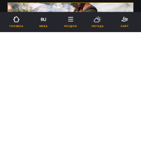
RU
МОВА
ГОЛОВНА
РОЗДІЛИ
ПОГОДА
ЛАЙТ
Марк Дарра розповів про долю BioWare у EA / Фото - BioWare
18:06, 07.05.2025
2 хв.
1124
BioWare, яку ми любимо, давно немає, каже
Марк Дарра.
Реклама