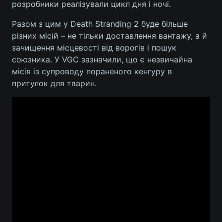
розробники реалізували цикл дня і ночі.
Лонгріди
Разом з цим у Death Stranding 2 буде більше
різних місій – не тільки доставлення вантажу, а й
Відео з Youtube
Статті
зачищення місцевості від ворогів і пошук
союзника. У VGC зазначили, що є незвичайна
Інтерв'ю
Думки
місія із супроводу пораненого кенгуру в
притулок для тварин.
Архів
Вакансії
Контакти
Послуги