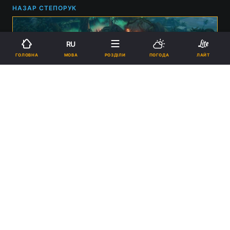
НАЗАР СТЕПОРУК
RU
МОВА
ГОЛОВНА
РОЗДІЛИ
ПОГОДА
ЛАЙТ
Shadow Gambit: The Cursed Crew / фото Mimimi
16:52, 26.01.2023
2 хв.
1599
Гряде ще одна дивовижна тактика.
Реклама