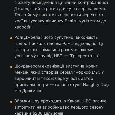
сюжету досвідчений цинічний контрабандист
Джоел, який втратив дочку на зорі пандемії.
Тепер йому належить перевезти через всю
країну зухвалу дівчинку Еллі з імунітетом до
хвороби.
Ролі Джоела і його супутниці виконають
Педро Паскаль і Белла Рамзі відповідно. Ці
актори вже знімалися разом в іншому
успішному шоу від HBO — "Грі престолів".
Шоуранером екранізації виступив Крейг
Мейзін, який створив серіал "Чорнобиль". У
виробництві також бере участь автор
оригінальної гри — голова студії Naughty Dog
Ніл Дракманн.
Зйомки шоу проходять в Канаді. HBO планує
витратити на виробництво першого сезону
картини $200 мільйонів.