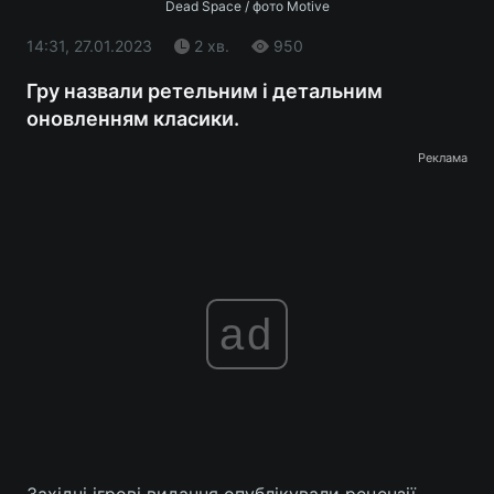
Dead Space / фото Motive
14:31, 27.01.2023
2 хв.
950
Гру назвали ретельним і детальним
оновленням класики.
Реклама
ad