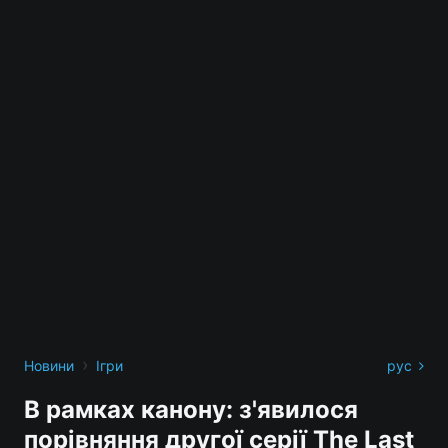
›
Новини
Ігри
рус
В рамках канону: з'явилося
порівняння другої серії The Last