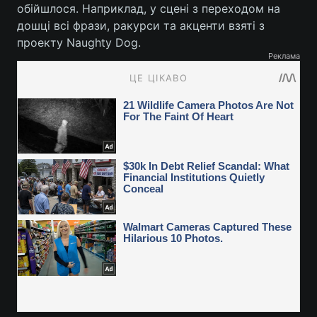
обійшлося. Наприклад, у сцені з переходом на
дошці всі фрази, ракурси та акценти взяті з
проекту Naughty Dog.
Реклама