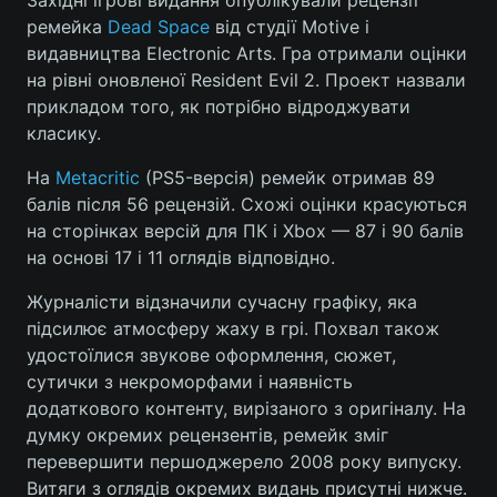
Західні ігрові видання опублікували рецензії
ремейка
Dead Space
від студії Motive і
видавництва Electronic Arts. Гра отримали оцінки
на рівні оновленої Resident Evil 2. Проект назвали
Головна
Війна
прикладом того, як потрібно відроджувати
класику.
Україна
Політика
На
Metacritic
(PS5-версія) ремейк отримав 89
Економіка
Світ
балів після 56 рецензій. Схожі оцінки красуються
на сторінках версій для ПК і Xbox — 87 і 90 балів
Спорт
Наука
на основі 17 і 11 оглядів відповідно.
Техно і зв'язок
Лайт
Журналісти відзначили сучасну графіку, яка
підсилює атмосферу жаху в грі. Похвал також
Зброя
Інциденти
удостоїлися звукове оформлення, сюжет,
сутички з некроморфами і наявність
Здоров'я
Туризм
додаткового контенту, вирізаного з оригіналу. На
думку окремих рецензентів, ремейк зміг
Цікавинки
Погода
перевершити першоджерело 2008 року випуску.
Екологія
Регіони
Витяги з оглядів окремих видань присутні нижче.