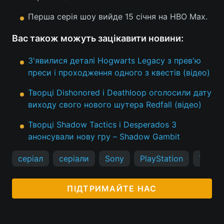
Перша серія шоу вийде 15 січня на HBO Max.
Вас також можуть зацікавити новини:
З'явилися деталі Hogwarts Legacy з прев'ю
преси і проходження одного з квестів (відео)
Творці Dishonored і Deathloop оголосили дату
виходу свого нового шутера Redfall (відео)
Творці Shadow Tactics і Desperados 3
анонсували нову гру – Shadow Gambit
серіал
серіали
Sony
PlayStation
The La
ПІДТРИМАЙТЕ НАС