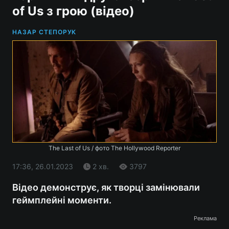
оf Us з грою (відео)
НАЗАР СТЕПОРУК
The Last оf Us / фото The Hollywood Reporter
17:36, 26.01.2023
2 хв.
3797
Відео демонструє, як творці замінювали
геймплейні моменти.
Реклама