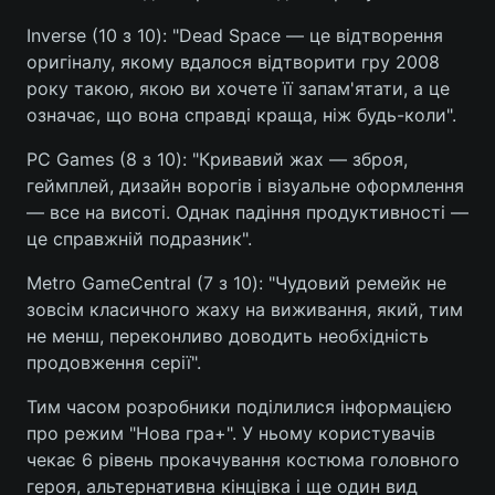
Inverse (10 з 10): "Dead Space — це відтворення
Лонгріди
оригіналу, якому вдалося відтворити гру 2008
року такою, якою ви хочете її запам'ятати, а це
Відео з Youtube
Статті
означає, що вона справді краща, ніж будь-коли".
Інтерв'ю
Думки
PC Games (8 з 10): "Кривавий жах — зброя,
геймплей, дизайн ворогів і візуальне оформлення
Архів
Вакансії
— все на висоті. Однак падіння продуктивності —
це справжній подразник".
Контакти
Metro GameCentral (7 з 10): "Чудовий ремейк не
Послуги
зовсім класичного жаху на виживання, який, тим
не менш, переконливо доводить необхідність
продовження серії".
Тим часом розробники поділилися інформацією
про режим "Нова гра+". У ньому користувачів
чекає 6 рівень прокачування костюма головного
героя, альтернативна кінцівка і ще один вид