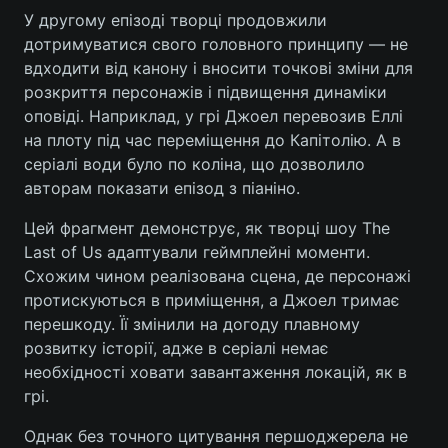
У другому епізоді творці продовжили
дотримуватися свого головного принципу — не
вдходити від канону і вносити точкові зміни для
розкриття персонажів і підвищення динаміки
оповіді. Наприклад, у грі Джоел перевозив Еллі
на плоту під час переміщення до Капітолію. А в
серіалі води було по коліна, що дозволило
авторам показати епізод з піаніно.
Цей фрагмент демонструє, як творці шоу The
Last оf Us адаптували геймплейні моменти.
Схожим чином реалізована сцена, де персонажі
протискуються в приміщення, а Джоел тримає
перешкоду. Її змінили на догоду плавному
розвитку історії, адже в серіалі немає
необхідності ховати завантаження локацій, як в
грі.
Однак без точного цитування першоджерела не