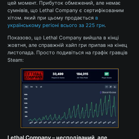
цей момент. Прибуток обмежений, але немає
сумнівів, що Lethal Company є сертифікованим
Лонгріди
хітом. який при цьому продається
в
українському регіоні всього за 225 грн
.
Відео з Youtube
Статті
Показово, що Lethal Company вийшла в кінці
Інтерв'ю
Думки
жовтня, але справжній хайп гри припав на кінец
листопада. Просто подивіться на графік гравців
Архів
Вакансії
Steam:
Контакти
Послуги
Lethal Company – несподіваний, але