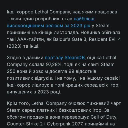
Інді-хоррор Lethal Company, над яким працював
тільки один розробник, став
найбільш
Головна
Війна
високооціненим релізом за 2023 рік
у Steam,
принаймні на кінець листопада. Новинка обігнала
Україна
Політика
такі ААА-тайтли, як Baldur's Gate 3, Resident Evil 4
(2023) та інші.
Економіка
Світ
Згідно з даними
порталу SteamDB
, оцінка Lethal
Спорт
Наука
Company склала 97,28%, тоді як на сайті Steam
250 вона й зовсім досягла 99 відсотків
Техно і зв'язок
Лайт
позитивних відгуків. І на тому, і на іншому сервісі
інді-хорор лідирує в топі кращих серед всіх ігор,
Зброя
Інциденти
випущених в 2023 році.
Здоров'я
Туризм
Крім того, Lethal Company очолює тижневий чарт
Steam серед платних і безкоштовних ігор. За
Цікавинки
Погода
обсягом продажів вона перевершує Call of Duty,
Counter-Strike 2 і Cyberpunk 2077, принаймні на
Екологія
Регіони