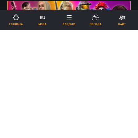
RU
МОВА
ГОЛОВНА
РОЗДІЛИ
ПОГОДА
ЛАЙТ
На першому місці очікувано опинилася The Legend of Zelda:
Ocarina of Time / фото GQ
16:20, 27.11.2023
2 хв.
14397
У топі є як відносно свіжі ігрові релізи, так і
класика, що ніколи не застаріє.
Реклама