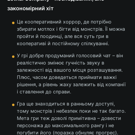
закономірний хіт
Тема оформлення
Це кооперативний хоррор, де потрібно
збирати мотлох і бігти від монстрів. Її можна
пройти й поодинці, але вся суть гри в
кооперативі й постійному спілкуванні.
У грі добре продуманий голосовий чат – він
реалістично змінює гучність звуку в
залежності від вашого місця розташування.
Плюс, часом доведеться приймати важкі
рішення, а рівень жаху залежить від компанії
і ставлення до справи.
Гра ще знаходиться в ранньому доступі,
тому монстрів і небезпек поки не так багато.
Мета гри теж доволі примітивна – довести
персонажа до максимального рангу і не
погубити його (поразка обнуляє прогрес).