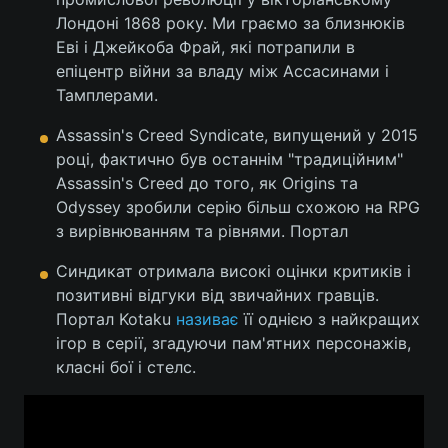
Лондоні 1868 року. Ми граємо за близнюків
Еві і Джейкоба Фрай, які потрапили в
епіцентр війни за владу між Ассасинами і
Тамплерами.
Assassin's Creed Syndicate, випущений у 2015
році, фактично був останнім "традиційним"
Assassin's Creed до того, як Origins та
Odyssey зробили серію більш схожою на RPG
з вирівнюванням та рівнями. Портал
Синдикат отримала високі оцінки критиків і
позитивні відгуки від звичайних гравців.
Портал Kotaku
називає
її однією з найкращих
ігор в серії, згадуючи пам'ятних персонажів,
класні бої і стелс.