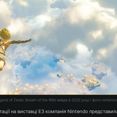
end of Zelda: Breath of the Wild вийде в 2022 році / фото nintendo
нтації на виставці E3 компанія Nintendo представи