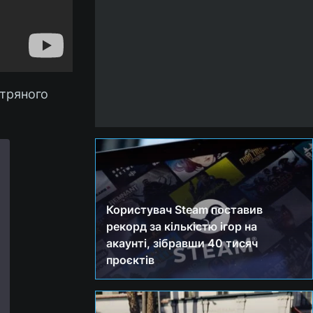
ітряного
Користувач Steam поставив
рекорд за кількістю ігор на
акаунті, зібравши 40 тисяч
проєктів