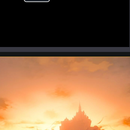
Play
Video