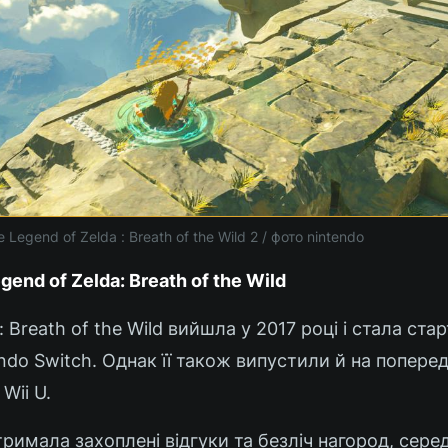
 Legend of Zelda : Breath of the Wild 2 / фото nintendo
end of Zelda: Breath of the Wild
: Breath of the Wild вийшла у 2017 році і стала ста
do Switch. Однак її також випустили й на попере
Wii U.
отримала захоплені відгуки та безліч нагород, сере