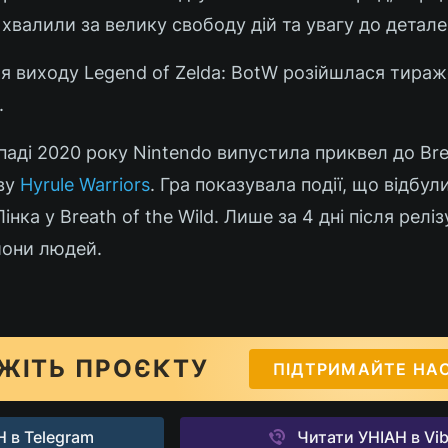
Її хвалили за велику свободу дій та увагу до детале
ля виходу Legend of Zelda: BotW розійшлася тира
.
аді 2020 року Nintendo випустила приквел до Bre
зву
Hyrule Warriors
. Гра показувала події, що відбул
нка у Breath of the Wild. Лише за 4 дні після реліз
йони людей.
ЖІТЬ ПРОЄКТУ
ПІДТРИМАЙТЕ НА
 в Telegram
Читати УНІАН в Vib