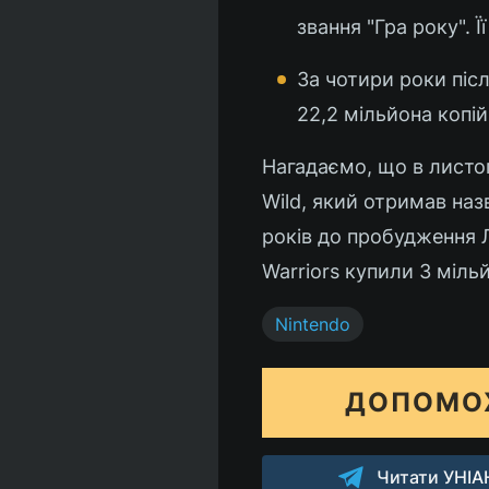
звання "Гра року". 
За чотири роки піс
22,2 мільйона копій
Нагадаємо, що в листоп
Wild, який отримав на
років до пробудження Лі
Warriors купили 3 міль
Nintendo
ДОПОМО
Читати УНІАН