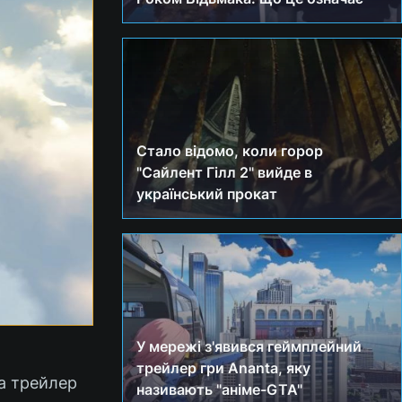
Стало відомо, коли горор
"Сайлент Гілл 2" вийде в
український прокат
У мережі з'явився геймплейний
трейлер гри Ananta, яку
ла трейлер
називають "аніме-GTA"