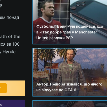
й.
жем понад
Футболіст Вейн Руні поділився, що
він так добре грав у Manchester
ath of the
United завдяки PSP
ися за 100
у Hyrule
Актор Тревора зізнався, що нічого
С
не відчуває до GTA 6
er