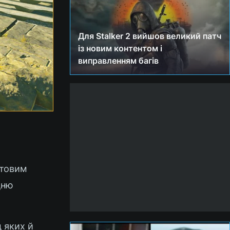
Для Stalker 2 вийшов великий патч
із новим контентом і
виправленням багів
ртовим
дню
д яких й