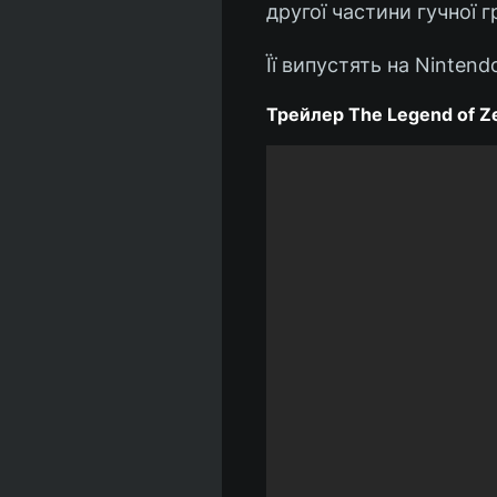
другої частини гучної 
Її випустять на Nintend
Трейлер The Legend of Zel