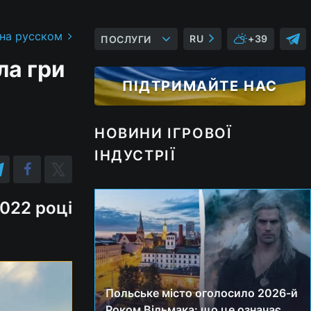
 на русском
RU
+39
ПОСЛУГИ
ла гри
ПІДТРИМАЙТЕ НАС
НОВИНИ ІГРОВОЇ
ІНДУСТРІЇ
2022 році
Польське місто оголосило 2026-й
Роком Відьмака: що це означає