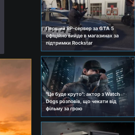
Перший RP-сервер за GTA 5
офіційно вийде в магазинах за
підтримки Rockstar
"Це буде круто": актор з Watch
Dogs розповів, що чекати від
фільму за грою