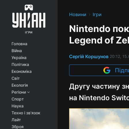
›
Новини
Ігри
Nintendo по
ІГРИ
Legend of Ze
Головна
Війна
Сергій Коршунов
20:12, 15
Україна
Політика
Підп
Економіка
Світ
Другу частину зн
Екологія
Регіони
на Nintendo Swit
Спорт
Наука
Техно і зв'язок
Лайт
Зброя