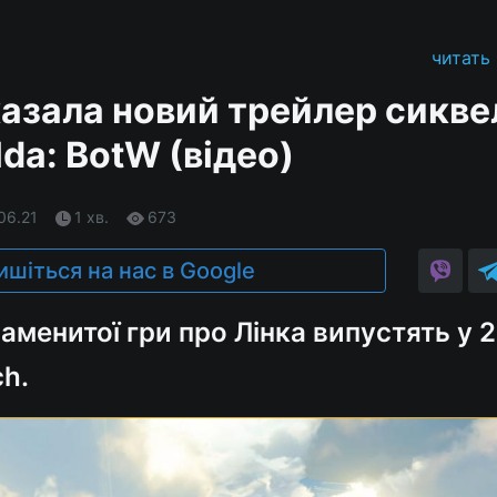
читать
казала новий трейлер сикве
lda: BotW (відео)
.06.21
1 хв.
673
ишіться на нас в Google
аменитої гри про Лінка випустять у 
ch.