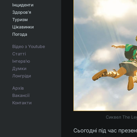
Інциденти
Здоров'я
Туризм
Цікавинки
Погода
Відео з Youtube
Статті
Інтерв'ю
Думки
Лонгріди
Архів
Вакансії
Контакти
Сиквел The Leg
Сьогодні під час презе