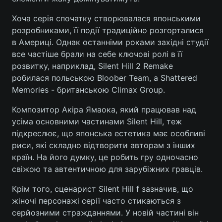
Хоча серія спочатку створювалася японськими
розробниками, її події традиційно розгорталися
в Америці. Однак останніми роками західні студії
все частіше брали на себе ключові ролі в її
розвитку, наприклад, Silent Hill 2 Remake
робилася польською Bloober Team, а Shattered
Memories - британською Climax Group.
Композитор Акіра Ямаока, який працював над
усіма основними частинами Silent Hill, теж
підкреслює, що японська естетика має особливі
риси, які складно відтворити авторам з інших
країн. На його думку, це робить гру одночасно
свіжою та автентичною для зарубіжних гравців.
Крім того, сценарист Silent Hill f зазначив, що
жіночі персонажі серії часто стикаються з
серйозними стражданнями. У новій частині він