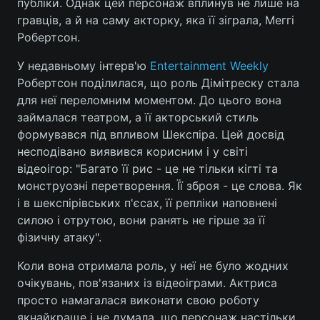
публіки. Однак цей персонаж вплинув не лише на
гравців, а й на саму акторку, яка її зіграла, Меггі
Робертсон.
У недавньому інтерв'ю
Entertainment Weekly
Робертсон поділилася, що роль Дімітреску стала
для неї переломним моментом. До цього вона
займалася театром, а її акторський стиль
формувався під впливом Шекспіра. Цей досвід
несподівано виявився корисним і у світі
відеоігор: "Багато її рис - це не тільки кігті та
монструозні перетворення. Її зброя - це слова. Як
і в шекспірівських п'єсах, її репліки наповнені
силою і отрутою, вони ранять не гірше за її
фізичну атаку".
Коли вона отримала роль, у неї не було жодних
очікувань, пов'язаних із відеоіграми. Актриса
просто намагалася виконати свою роботу
якнайкраще і не думала, що персонаж настільки