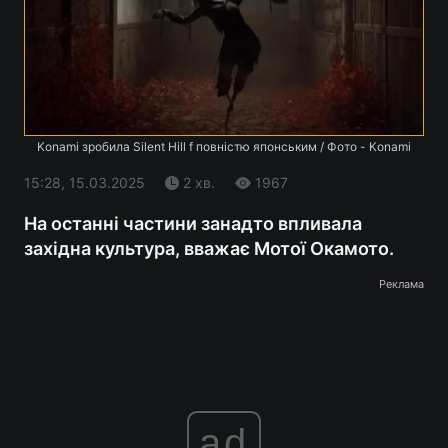
Konami зробила Silent Hill f повністю японським / Фото - Konami
15:28, 15.03.2025
2 хв.
1967
На останні частини занадто впливала
західна культура, вважає Мотої Окамото.
Реклама
ad