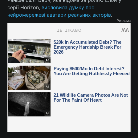
Раніше Ешлі Берч, яка відома за роллю Елой у
серії Horizon,
висловила думку про
нейромережеві аватари реальних акторів
.
Реклама