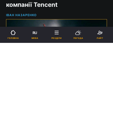
компанії Tencent
ІВАН НАЗАРЕНКО
RU
МОВА
ГОЛОВНА
РОЗДІЛИ
ПОГОДА
ЛАЙТ
Ubisoft планує продати свої головні ігрові активи, включно з
Assassin's Creed / Фото - Ubisoft
14:26, 15.03.2025
1 хв.
276
Ubisoft створить окремий підрозділ із
головними франшизами студії спеціально
для продажу.