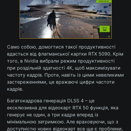
Само собою, домогтися такої продуктивності
вдасться від флагманської картки RTX 5090. Крім
того, в Nvidia вибрали режим продуктивності
при роздільній здатності 4K, щоб максимізувати
частоту кадрів. Проте, навіть із цими невеликими
застереженнями, це вражаючі цифри частоти
кадрів.
Багатокадрова генерація DLSS 4 – це
ексклюзивна для відеокарт RTX 50 функція, яка
генерує не один, а три кадри вперед із
мінімальною затримкою. Але враховуючи, що з
доступністю нових відеокарт все ще є проблеми,