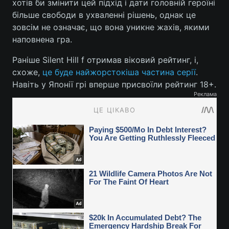
хотів би змінити цей підхід і дати головній героїні
більше свободи в ухваленні рішень, однак це
зовсім не означає, що вона уникне жахів, якими
наповнена гра.
Раніше Silent Hill f отримав віковий рейтинг, і,
схоже,
це буде найжорстокіша частина серії
.
Навіть у Японії грі вперше присвоїли рейтинг 18+.
Реклама