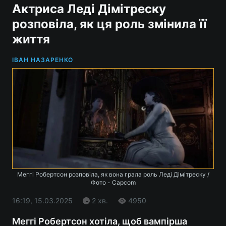
Актриса Леді Дімітреску
розповіла, як ця роль змінила її
життя
ІВАН НАЗАРЕНКО
Меггі Робертсон розповіла, як вона грала роль Леді Дімітреску /
Фото - Capcom
16:19, 15.03.2025
2 хв.
4950
Меггі Робертсон хотіла, щоб вампірша