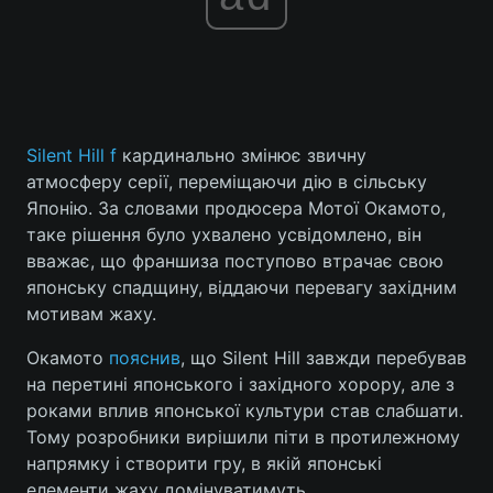
Silent Hill f
кардинально змінює звичну
атмосферу серії, переміщаючи дію в сільську
Японію. За словами продюсера Мотої Окамото,
таке рішення було ухвалено усвідомлено, він
вважає, що франшиза поступово втрачає свою
японську спадщину, віддаючи перевагу західним
мотивам жаху.
Окамото
пояснив
, що Silent Hill завжди перебував
на перетині японського і західного хорору, але з
роками вплив японської культури став слабшати.
Тому розробники вирішили піти в протилежному
напрямку і створити гру, в якій японські
елементи жаху домінуватимуть.