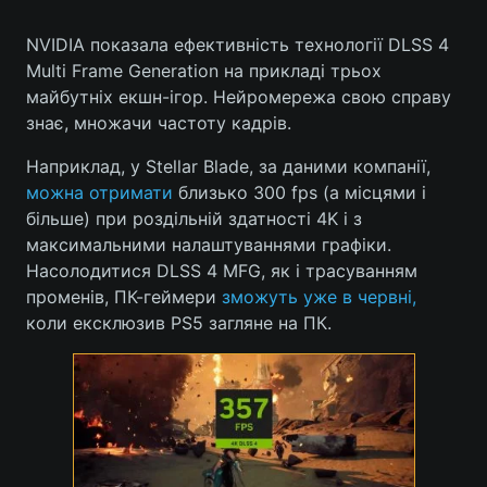
NVIDIA показала ефективність технології DLSS 4
Multi Frame Generation на прикладі трьох
Головна
Війна
майбутніх екшн-ігор. Нейромережа свою справу
знає, множачи частоту кадрів.
Україна
Політика
Наприклад, у Stellar Blade, за даними компанії,
Економіка
Світ
можна отримати
близько 300 fps (а місцями і
більше) при роздільній здатності 4K і з
Спорт
Наука
максимальними налаштуваннями графіки.
Насолодитися DLSS 4 MFG, як і трасуванням
Техно і зв'язок
Лайт
променів, ПК-геймери
зможуть уже в червні,
коли ексклюзив PS5 загляне на ПК.
Зброя
Інциденти
Здоров'я
Туризм
Цікавинки
Погода
Екологія
Регіони