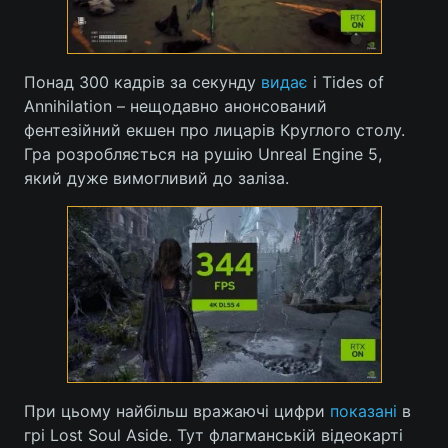
Лонгріди
Понад 300 кадрів за секунду
видає
і Tides of
Відео з Youtube
Статті
Annihilation – нещодавно анонсований
фентезійний екшен про лицарів Круглого столу.
Інтерв'ю
Думки
Гра розробляється на рушію Unreal Engine 5,
який дуже вимогливий до заліза.
Архів
Вакансії
Контакти
Послуги
При цьому найбільш вражаючі цифри
показані
в
грі Lost Soul Aside. Тут флагманській відеокарті