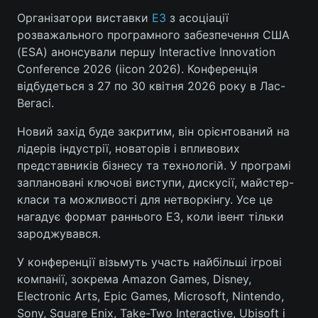
Організатори виставки
E3
з асоціації
розважального програмного забезпечення США
(ESA) анонсували першу Interactive Innovation
Головна
Війна
Conference 2026 (iicon 2026). Конференція
відбудеться з 27 по 30 квітня 2026 року в Лас-
Україна
Політика
Вегасі.
Економіка
Світ
Новий захід буде закритим, він орієнтований на
лідерів індустрії, новаторів і впливових
Спорт
Наука
представників бізнесу та технологій. У програмі
заплановані ключові виступи, дискусії, майстер-
Техно і зв'язок
Лайт
класи та можливості для нетворкінгу. Усе це
нагадує формат раннього E3, коли івент тільки
Зброя
Інциденти
зароджувався.
Здоров'я
Туризм
У конференції візьмуть участь найбільші ігрові
компанії, зокрема Amazon Games, Disney,
Цікавинки
Погода
Electronic Arts, Epic Games, Microsoft, Nintendo,
Екологія
Регіони
Sony, Square Enix, Take-Two Interactive, Ubisoft і