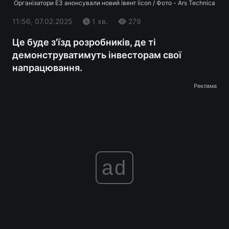
Організатори E3 анонсували новий івент iicon / Фото - Ars Technica
11:56, 07.02.2025
1 хв.
279
Це буде з'їзд розробників, де ті
демонструватимуть інвесторам свої
напрацювання.
Реклама
ad