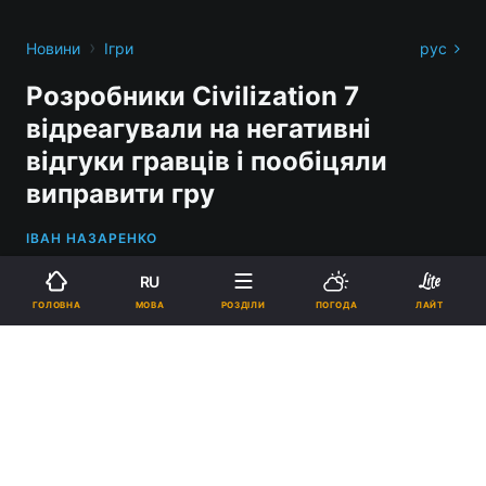
›
Новини
Ігри
рус
Розробники Civilization 7
відреагували на негативні
відгуки гравців і пообіцяли
виправити гру
ІВАН НАЗАРЕНКО
RU
МОВА
ГОЛОВНА
РОЗДІЛИ
ПОГОДА
ЛАЙТ
У Firaxis відреагували на негативні відгуки Civilization VII / Фото -