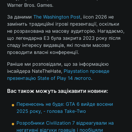
Warner Bros. Games.
Лонгріди
За даними
The Washington Post
, iicon 2026 не
замінить традиційні ігрові презентації, оскільки
Відео з Youtube
Статті
не розрахована на масову аудиторію. Нагадаємо,
що легендарна E3 була закрита 2023 року після
Інтерв'ю
Думки
спаду інтересу видавців, які почали масово
проводити власні конференції.
Архів
Вакансії
Раніше ми розповідали, що за інформацією
Контакти
інсайдера NateTheHate,
Playstation проведе
презентацію State of Play 14 лютого
.
Послуги
Вас також можуть зацікавити новини:
Перенесень не буде: GTA 6 вийде восени
2025 року, - голова Take-Two
Розробники Civilization 7 відреагували на
негативні відгуки гравців і пообіцяли