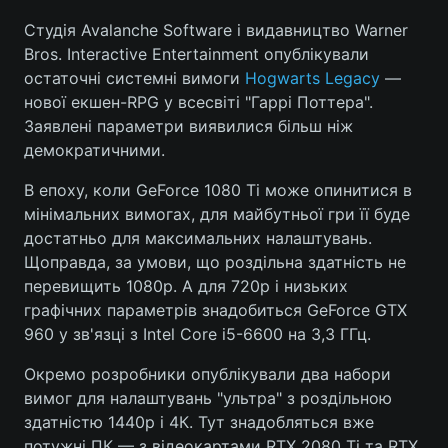
Студія Avalanche Software і видавництво Warner
Bros. Interactive Entertainment опублікували
остаточні системні вимоги
Hogwarts Legacy
—
Головна
Війна
нової екшен-RPG у всесвіті "Гаррі Поттера".
Заявлені параметри виявилися більш ніж
Україна
Політика
демократичними.
Економіка
Світ
В епоху, коли GeForce 1080 Ti може опинитися в
мінімальних вимогах, для майбутньої гри її буде
Спорт
Наука
достатньо для максимальних налаштувань.
Щоправда, за умови, що роздільна здатність не
Техно і зв'язок
Лайт
перевищить 1080р. А для 720р і низьких
Зброя
Інциденти
графічних параметрів знадобиться GeForce GTX
960 у зв'язці з Intel Core i5-6600 на 3,3 ГГц.
Здоров'я
Туризм
Окремо розробники опублікували два набори
Цікавинки
Погода
вимог для налаштувань "ультра" з роздільною
здатністю 1440р і 4К. Тут знадобляться вже
Екологія
Регіони
потужні ПК — з відеокартами RTX 2080 Ti та RTX