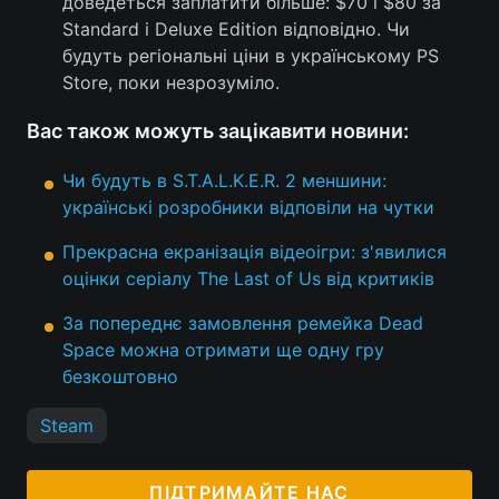
доведеться заплатити більше: $70 і $80 за
Standard і Deluxe Edition відповідно. Чи
будуть регіональні ціни в українському PS
Store, поки незрозуміло.
Вас також можуть зацікавити новини:
Чи будуть в S.T.A.L.K.E.R. 2 меншини:
українські розробники відповіли на чутки
Прекрасна екранізація відеоігри: з'явилися
оцінки серіалу The Last of Us від критиків
За попереднє замовлення ремейка Dead
Space можна отримати ще одну гру
безкоштовно
Steam
ПІДТРИМАЙТЕ НАС