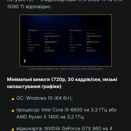
3090 Ti відповідно.
Лонгріди
Відео з Youtube
Статті
Інтерв'ю
Думки
Архів
Вакансії
Контакти
Системні вимоги / фото Avalanche Software
Мінімальні вимоги (720p, 30 кадрів/сек, низькі
Послуги
налаштування графіки)
ОС: Windows 10 (64 біт);
процесор: Intel Core i5-6600 на 3,3 ГГц або
AMD Ryzen 5 1400 на 3,2 ГГц;
відеокарта: NVIDIA GeForce GTX 960 на 4