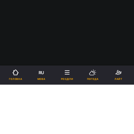
RU
МОВА
ГОЛОВНА
РОЗДІЛИ
ПОГОДА
ЛАЙТ
›
Новини
Ігри
рус
Прекрасна екранізація