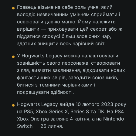
Гравець візьме на себе роль учня, який
володіє незвичайним умінням сприймати і
освоювати давню магію. Йому належить
вирішити — приховувати цей секрет або ж
піддатися спокусі більш зловісних чар,
здатних знищити весь чарівний світ.
У Hogwarts Legacy можна налаштовувати
зовнішність свого персонажа, створювати
зілля, вивчати заклинання, відкривати нових
фантастичних звірів, заводити союзників,
битися з темними чарівниками і
покращувати здібності.
Hogwarts Legacy вийде 10 лютого 2023 року
на PS5, Xbox Series X, Series S та ПК. На PS4 і
Xbox One гра загляне 4 квітня, а на Nintendo
Switch — 25 липня.