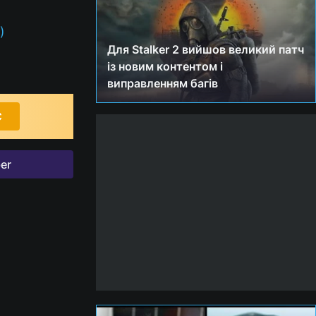
)
Для Stalker 2 вийшов великий патч
із новим контентом і
виправленням багів
С
er