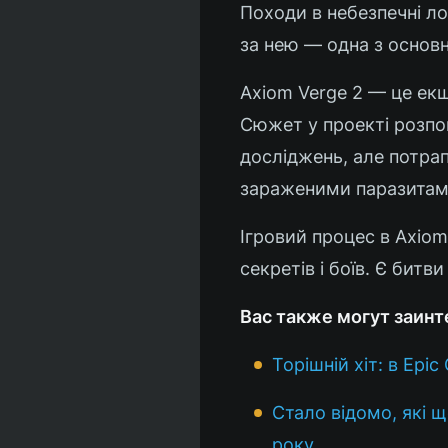
Походи в небезпечні ло
за нею — одна з основн
Axiom Verge 2 — це ек
Сюжет у проекті розпов
досліджень, але потрап
зараженими паразитами,
Ігровий процес в Axio
секретів і боїв. Є битв
Вас также могут заинт
Торішній хіт: в Ep
Стало відомо, які 
року