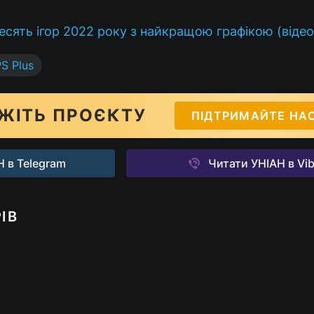
есять ігор 2022 року з найкращою графікою (відео
S Plus
ЖІТЬ ПРОЄКТУ
ПІДТРИМАЙТЕ НА
 в Telegram
Читати УНІАН в Vib
ІВ