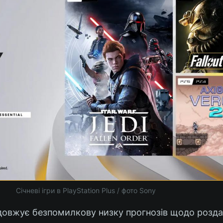
Січневі ігри в PlayStation Plus / фото Sony
родовжує безпомилкову низку прогнозів щодо розд