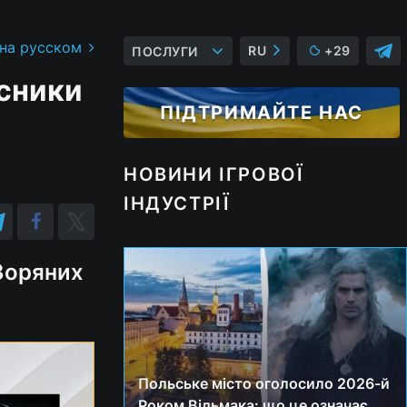
 на русском
RU
+29
ПОСЛУГИ
исники
ПІДТРИМАЙТЕ НАС
НОВИНИ ІГРОВОЇ
ІНДУСТРІЇ
"Зоряних
Польське місто оголосило 2026-й
Роком Відьмака: що це означає