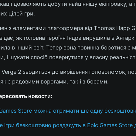
кації дозволяють добути найціннішу екіпіровку, а
их цілей гри.
шен з елементами платформера від Thomas Happ G
ідає, як головна героїня Індра вирушила в Антарк
ила в інший світ. Тепер вона повинна боротися з
 і шукати спосіб повернутися у власну реальніст
m Verge 2 зводиться до вирішення головоломок, п
и як з рядовими ворогами, так і з босами.
ересовать новости:
ic Games Store можна отримати ще одну безкоштовн
ще ігри безкоштовно роздадуть в Epic Games Store