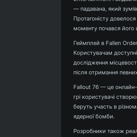
— падавана, який зумів
Протагоністу довелося 
моменту почався його 
Геймплей в Fallen Orde
Користувачам доступні 
дослідження місцевості
після отримання певних
Fallout 76 — це онлайн
грі користувачі створ
беруть участь в різном
ядерної бомби.
Розробники також реалі