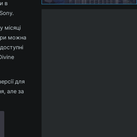
и в
Sony.
у місяці
Ігри можна
 доступні
Divine
версії для
я, але за