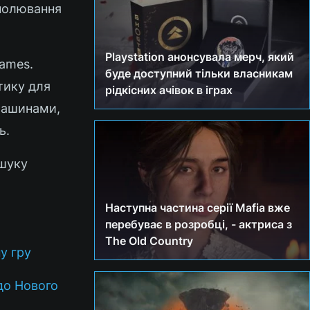
 полювання
Playstation анонсувала мерч, який
ames.
буде доступний тільки власникам
тику для
рідкісних ачівок в іграх
 машинами,
ь.
ошуку
Наступна частина серії Mafia вже
перебуває в розробці, - актриса з
The Old Country
у гру
 до Нового