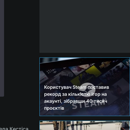
Користувач Steam поставив
рекорд за кількістю ігор на
акаунті, зібравши 40 тисяч
проєктів
Кела Кестіса