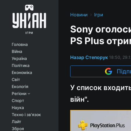
›
Новини
Ігри
Sony оголоси
ІГРИ
PS Plus отри
Головна
Війна
Назар Степорук
18:50, 29.1
Україна
Політика
Підп
Економіка
Світ
У список входить
Екологія
Регіони
війн".
Спорт
Наука
Техно і зв'язок
Лайт
Зброя