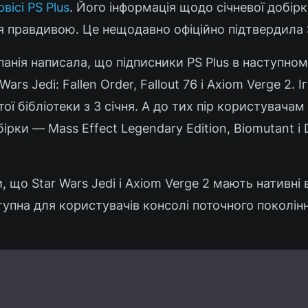
рвісі PS Plus
. Його інформація щодо січневої добірк
я правдивою. Це нещодавно офіційно підтвердила 
анія написала, що підписники PS Plus в наступном
ars Jedi: Fallen Order, Fallout 76 і Axiom Verge 2. 
ї бібліотеки з 3 січня. А до тих пір користувачам
ірки — Mass Effect Legendary Edition, Biomutant і 
 що Star Wars Jedi і Axiom Verge 2 мають нативні 
ступна для користувачів консолі поточного поколінн