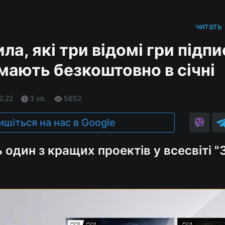
читать
ла, які три відомі гри підп
мають безкоштовно в січні
2.22
3 хв.
5652
ишіться на нас в Google
 один з кращих проектів у всесвіті 