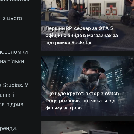
 з цього
Перший RP-сервер за GTA 5
офіційно вийде в магазинах за
.
підтримки Rockstar
оловоломки і
на тільки
 Studios. У
"Це буде круто": актор з Watch
ання і
Dogs розповів, що чекати від
ся підрив
фільму за грою
 рейди.