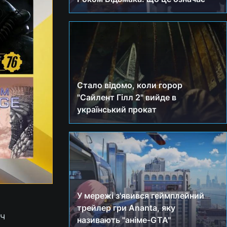
Стало відомо, коли горор
"Сайлент Гілл 2" вийде в
український прокат
У мережі з'явився геймплейний
трейлер гри Ananta, яку
ач
називають "аніме-GTA"