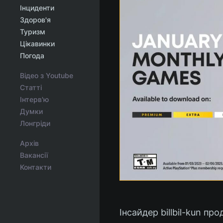
Інциденти
Здоров'я
Туризм
Цікавинки
Погода
Відео з Youtube
Статті
Інтерв'ю
Думки
Лонгріди
Архів
Вакансії
Контакти
Інсайдер billbil-kun п