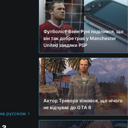
Футболіст Вейн Руні поділився, що
він так добре грав у Manchester
United завдяки PSP
Актор Тревора зізнався, що нічого
не відчуває до GTA 6
 на русском
 з