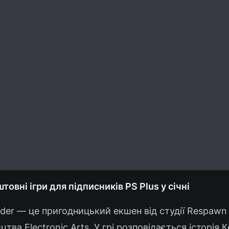
овні ігри для підписників PS Plus у січні
 Order — це пригодницький екшен від студії Respawn
цтва Electronic Arts. У грі розповідається історія 