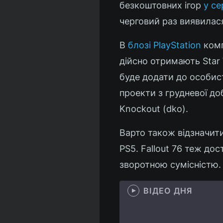
безкоштовних ігор
у се
черговий раз виявилас
В
блозі PlayStation
комп
дійсно отримають Star W
буде додати до особисто
проекти з грудневої доб
Knockout (dko).
Варто також відзначити,
PS5. Fallout 76 теж до
зворотною сумісністю.
ВІДЕО ДНЯ