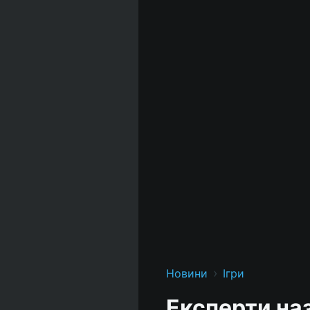
›
Новини
Ігри
Експерти наз