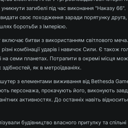
 уникнути загибелі під час виконання "Наказу 66".
видати своє походження заради порятунку друга, і
шлях боротьби з Імперією.
r включає битви з використанням світлового меча
різні комбінації ударів і навичок Сили. Є також г
 на семи планетах. Потрапити в окремі місця мож
 здібностей, як в метроїдваніях.
-шутер з елементами виживання від Bethesda Game
юють персонажа, прокачують його, виконують завд
анітних активностях. До останніх навіть відносить
зували будівництво власного притулку та спільні