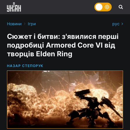
›
Новини
Ігри
рус
Сюжет і битви: з'явилися перші
подробиці Armored Core VI від
творців Elden Ring
НАЗАР СТЕПОРУК