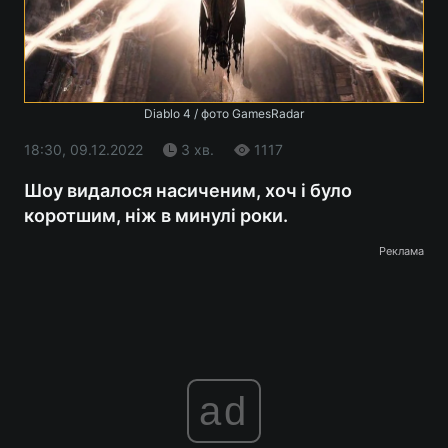
Diablo 4 / фото GamesRadar
18:30, 09.12.2022
3 хв.
1117
Шоу видалося насиченим, хоч і було
коротшим, ніж в минулі роки.
Реклама
ad