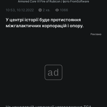
Armored Core VI Fire of Rubicon / фото FromSoftware
10:53, 10.12.2022
2 хв.
1066
У центрі історії буде протистояння
міжгалактичних корпорацій і опору.
Реклама
ad