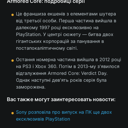
Armored Core: подробиці серії
Тема оформлення
Це франшиза екшенів з елементами шутера
від третьої особи. Перша частина вийшла в
далекому 1997 році ексклюзивно на
PlayStation. У центрі сюжету — битва двох
гігантських корпорацій за панування в
постапокаліптичному світі.
Остання номерна частина вийшла в 2012 році
на PS3 і Xbox 360. Потім в 2013-му з'явилося
відгалуження Armored Core: Verdict Day.
Однак наступні дев'ять років серія була
заморожена.
Вас также могут заинтересовать новости:
Sony розповіла про випуск на ПК ще двох
ексклюзивів PlayStation