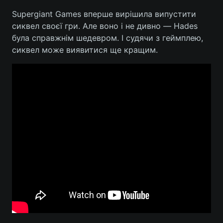
Supergiant Games вперше вирішила випустити
сиквел своєї гри. Але воно і не дивно — Hades
була справжнім шедевром. І судячи з геймплею,
сиквел може виявитися ще кращим.