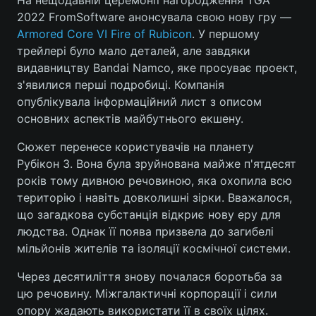
На нещодавній церемонії нагородження TGA
2022 FromSoftware анонсувала свою нову гру —
Armored Core VI Fire of Rubicon
. У першому
трейлері було мало деталей, але завдяки
Головна
Війна
видавництву Bandai Namco, яке просуває проект,
з'явилися перші подробиці. Компанія
Україна
Політика
опублікувала інформаційний лист з описом
основних аспектів майбутнього екшену.
Економіка
Світ
Сюжет перенесе користувачів на планету
Спорт
Наука
Рубікон 3. Вона була зруйнована майже п'ятдесят
років тому дивною речовиною, яка охопила всю
Техно і зв'язок
Лайт
територію і навіть довколишні зірки. Вважалося,
що загадкова субстанція відкриє нову еру для
Зброя
Інциденти
людства. Однак її поява призвела до загибелі
Здоров'я
Туризм
мільйонів жителів та ізоляції космічної системи.
Через десятиліття знову почалася боротьба за
Цікавинки
Погода
цю речовину. Міжгалактичні корпорації і сили
Екологія
Регіони
опору жадають використати її в своїх цілях.