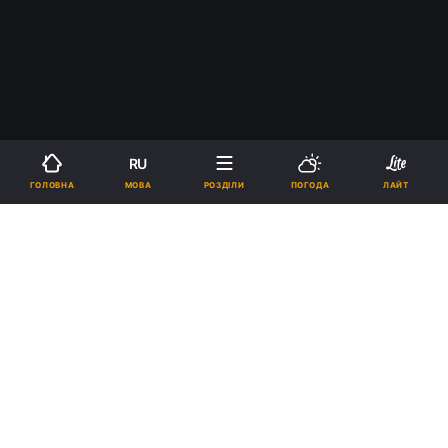
RU
МОВА
ГОЛОВНА
РОЗДІЛИ
ПОГОДА
ЛАЙТ
›
Новини
Ігри
рус
God of War Ragnarök не взяла
головний приз: список
переможців головної ігрової
премії TGA