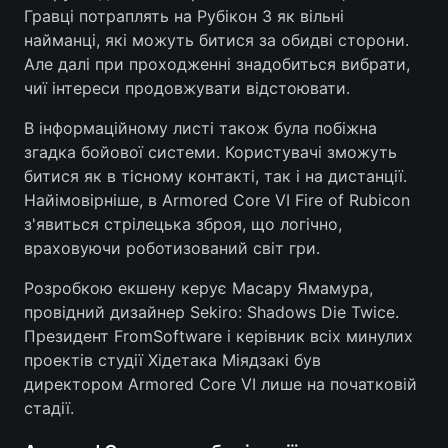
Гравці потраплять на Рубікон 3 як вільні
Лонгріди
найманці, які можуть битися за обидві сторони.
Але далі при проходженні знадобиться вибрати,
чиї інтереси продовжувати відстоювати.
Відео з Youtube
Статті
В інформаційному листі також була побіжна
Інтерв'ю
Думки
згадка бойової системи. Користувачі зможуть
битися як в тісному контакті, так і на дистанції.
Архів
Вакансії
Найімовірніше, в Armored Core VI Fire of Rubicon
з'явиться стрілецька зброя, що логічно,
Контакти
враховуючи роботизований світ гри.
Послуги
Розробкою екшену керує Масару Ямамура,
провідний дизайнер Sekiro: Shadows Die Twice.
Президент FromSoftware і керівник всіх минулих
проектів студії Хідетака Міядзакі був
директором Armored Core VI лише на початковій
стадії.