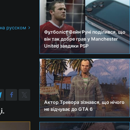
 на русском
Футболіст Вейн Руні поділився, що
він так добре грав у Manchester
United завдяки PSP
Актор Тревора зізнався, що нічого
не відчуває до GTA 6
і.