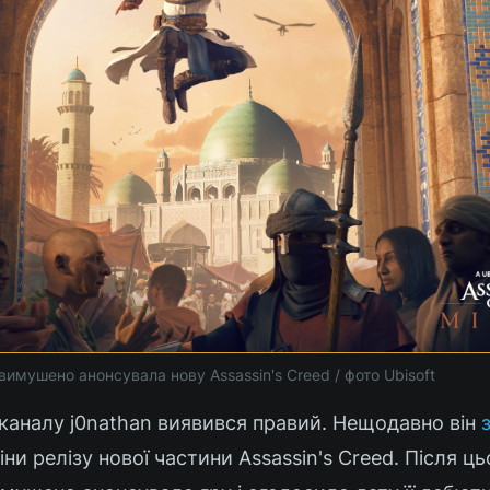
 вимушено анонсувала нову Assassin's Creed / фото Ubisoft
каналу j0nathan виявився правий. Нещодавно він
міни релізу нової частини Assassin's Creed. Після ць