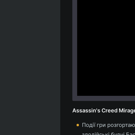
Assassin's Creed Mirag
Події гри розгорта
злодійські будні Ба