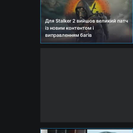
Для Stalker 2 вийшов великий патч
із новим контентом і
виправленням багів