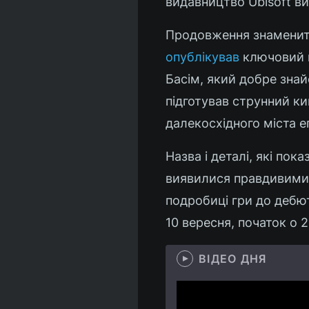
видавництво Ubisoft ви
Продовження знаменито
опублікував
ключовий м
Басім, який добре знай
підготував струнний ки
далекосхідного міста е
Назва і деталі, які пок
виявилися правдивими. 
подробиці гри до дебют
10 вересня, початок о 
ВІДЕО ДНЯ