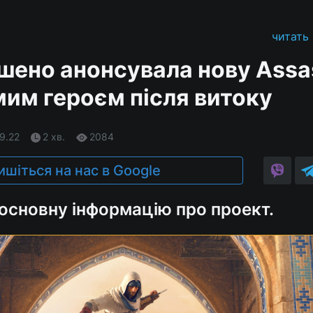
читать
шено анонсувала нову Assa
мим героєм після витоку
09.22
2 хв.
2084
ишіться на нас в Google
 основну інформацію про проект.