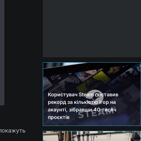
Користувач Steam поставив
рекорд за кількістю ігор на
акаунті, зібравши 40 тисяч
проєктів
 покажуть