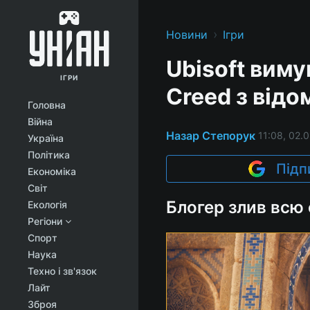
›
Новини
Ігри
Ubisoft виму
ІГРИ
Creed з відо
Головна
Війна
Назар Степорук
11:08, 02.
Україна
Політика
Підп
Економіка
Світ
Блогер злив всю
Екологія
Регіони
Спорт
Наука
Техно і зв'язок
Лайт
Зброя