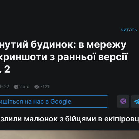
читать
инутий будинок: в мережу
риншоти з ранньої версії
. 2
09.22
2 хв.
7121
ишіться на нас в Google
 злили малюнок з бійцями в екіпіровц