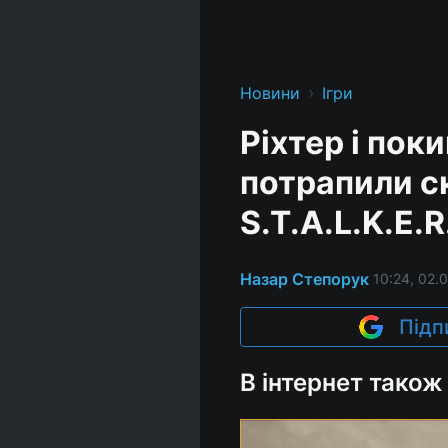
›
Новини
Ігри
Ріхтер і пок
потрапили ск
S.T.A.L.K.E.R
Назар Степорук
10:24, 02.
Підп
В інтернет також