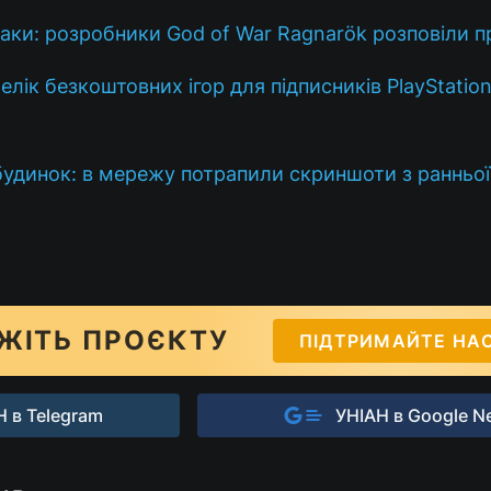
таки: розробники God of War Ragnarök розповіли пр
лік безкоштовних ігор для підписників PlayStation
 будинок: в мережу потрапили скриншоти з ранньої 
ЖІТЬ ПРОЄКТУ
ПІДТРИМАЙТЕ НА
 в Telegram
УНІАН в Google N