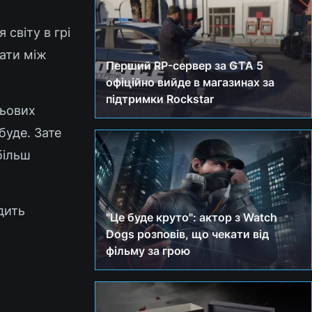
 світу в грі
вати між
Перший RP-сервер за GTA 5
офіційно вийде в магазинах за
підтримки Rockstar
льових
буде. Зате
 більш
дить
"Це буде круто": актор з Watch
Dogs розповів, що чекати від
фільму за грою