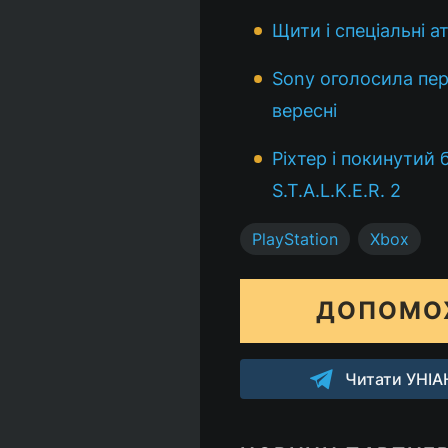
Щити і спеціальні а
Sony оголосила пере
вересні
Ріхтер і покинутий
S.T.A.L.K.E.R. 2
PlayStation
Xbox
ДОПОМО
Читати УНІАН