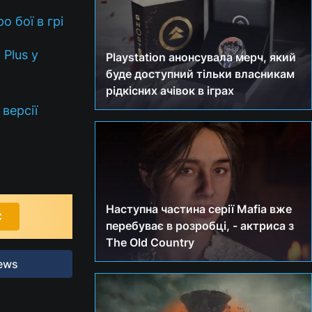
о бої в грі
 Plus у
Playstation анонсувала мерч, який
буде доступний тільки власникам
рідкісних ачівок в іграх
версії
Наступна частина серії Mafia вже
С
перебуває в розробці, - актриса з
The Old Country
ews