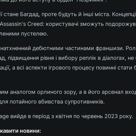
 стане Багдад, проте будуть й інші міста. Концепція
 Assassin's Creed: користувачі зможуть подорожу
іленими пустелею.
і натхненний дебютними частинами франшизи. Ро
д, підвищення рівня і вибору реплік в діалогах, не 
ації, а всі аспекти ігрового процесу повинні стати
ним аналогом орлиного зору, а в його арсенал вхо
ля потайного вбивства супротивників.
rage вийде в період з квітня по червень 2023 року.
кавити новини: