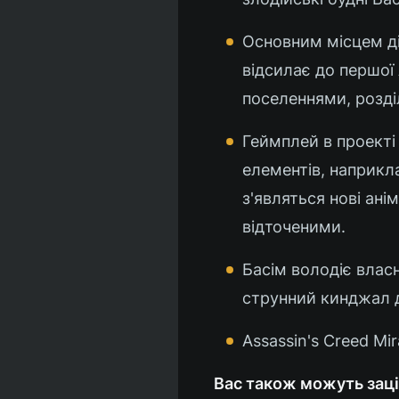
Основним місцем дії
відсилає до першої
поселеннями, розд
Геймплей в проект
елементів, наприкла
з'являться нові анім
відточеними.
Басім володіє влас
струнний кинджал д
Assassin's Creed Mi
Вас також можуть заці