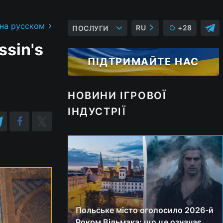
 на русском
RU
+28
ПОСЛУГИ
ssin's
ПІДТРИМАЙТЕ НАС
НОВИНИ ІГРОВОЇ
ІНДУСТРІЇ
Польське місто оголосило 2026-й
Роком Відьмака: що це означає