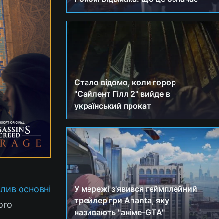
Стало відомо, коли горор
"Сайлент Гілл 2" вийде в
український прокат
злив основні
У мережі з'явився геймплейний
трейлер гри Ananta, яку
ого
називають "аніме-GTA"