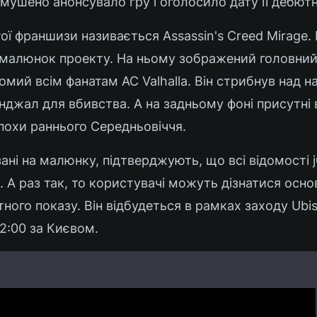
мушено анонсувало гру і оголосило дату її дебютн
ї франшизи називається Assassin's Creed Mirage.
алюнок проекту. На ньому зображений головний
омий всім фанатам AC Valhalla. Він стрибнув над н
нджал для вбивства. А на задньому фоні присутні
похи раннього Середньовіччя.
азані на малюнку, підтверджують, що всі відомості 
А раз так, то користувачі можуть дізнатися осно
ного показу. Він відбудеться в рамках заходу Ubi
22:00 за Києвом.