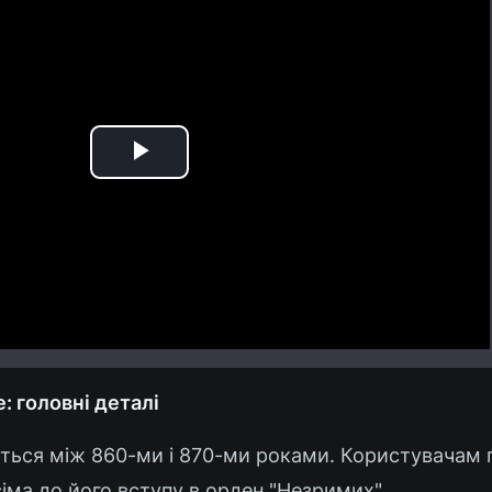
Play
Video
e: головні деталі
ються між 860-ми і 870-ми роками. Користувачам
сіма до його вступу в орден "Незримих".