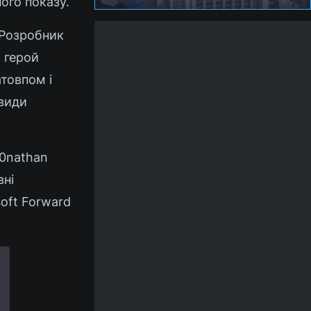
ого показу.
 Розробник
 герой
атовпом і
 види
j0nathan
вні
soft Forward