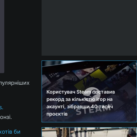
опулярніших
Користувач Steam поставив
рекорд за кількістю ігор на
акаунті, зібравши 40 тисяч
s.
проєктів
онзі.
хотів би