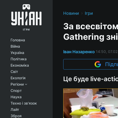
›
Новини
Ігри
За всесвітом
ІГРИ
Gathering зн
Головна
Війна
Іван Назаренко
14:50, 07.02
Україна
Політика
Підп
Економіка
Світ
Це буде live-acti
Екологія
Регіони
Спорт
Наука
Техно і зв'язок
Лайт
Зброя