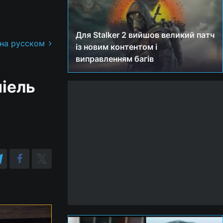
Для Stalker 2 вийшов великий патч
 на русском
із новим контентом і
виправленням багів
ніель