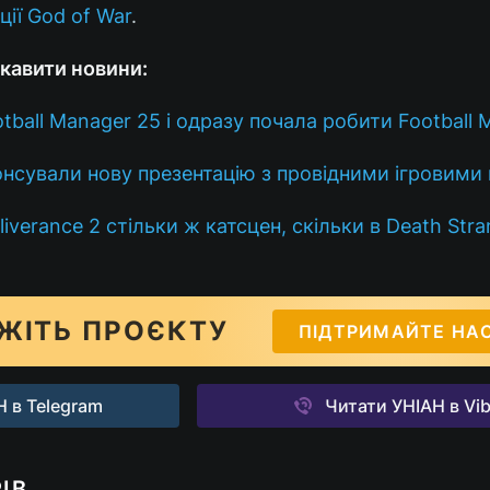
ції God of War
.
кавити новини:
tball Manager 25 і одразу почала робити Football 
онсували нову презентацію з провідними ігровими
verance 2 стільки ж катсцен, скільки в Death Stran
ЖІТЬ ПРОЄКТУ
ПІДТРИМАЙТЕ НА
 в Telegram
Читати УНІАН в Vib
ІВ