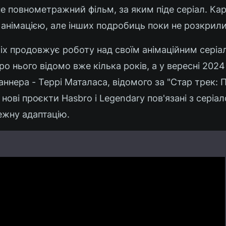
 повнометражний фільм, за яким піде серіал. Ка
 анімацією, але інших подробиць поки не розкрили
ix продовжує роботу над своїм анімаційним серіа
Про нього відомо вже кілька років, а у вересні 202
нера - Террі Маталаса, відомого за "Стар трек: П
нові проєкти Hasbro і Legendary пов'язані з серіало
ежну адаптацію.