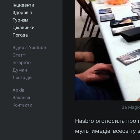
Інциденти
Здоров'я
Туризм
Цікавинки
Погода
Відео з Youtube
Статті
Інтерв'ю
Думки
Лонгріди
Архів
Вакансії
Контакти
За Magic
Hasbro оголосила про 
мультимедіа-всесвіту 