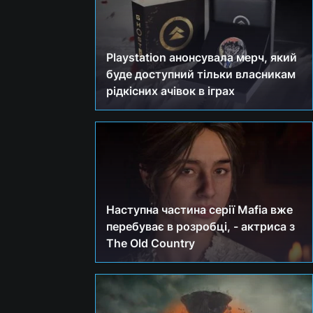
Playstation анонсувала мерч, який
буде доступний тільки власникам
рідкісних ачівок в іграх
Наступна частина серії Mafia вже
перебуває в розробці, - актриса з
The Old Country