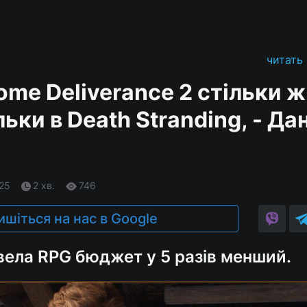
читать
me Deliverance 2 стільки ж
льки в Death Stranding, - Да
.25
2 хв.
746
ишіться на нас в Google
вела RPG бюджет у 5 разів менший.