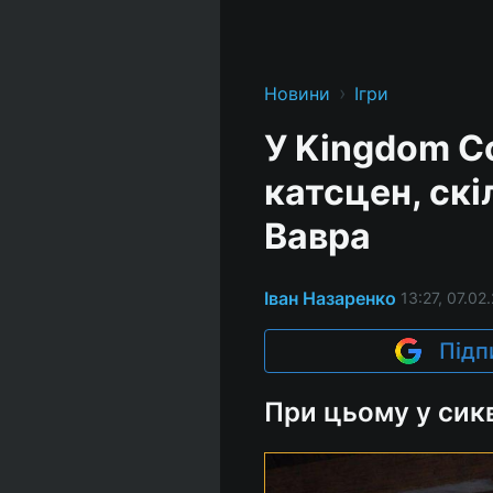
›
Новини
Ігри
У Kingdom Co
катсцен, скі
Вавра
Іван Назаренко
13:27, 07.02
Підп
При цьому у сик