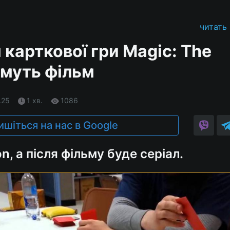
читать
 карткової гри Magic: The
імуть фільм
.25
1 хв.
1086
ишіться на нас в Google
on, а після фільму буде серіал.