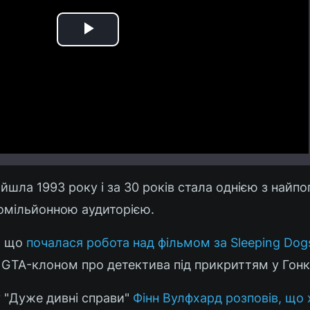
Play
Video
ийшла 1993 року і за 30 років стала однією з найп
атомільйонною аудиторією.
, що
почалася робота над фільмом за Sleeping Dog
GTA-клоном про детектива під прикриттям у Гонк
лу "Дуже дивні справи"
Фінн Вулфхард розповів, що 