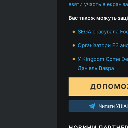
взяти участь в екраніза
Вас також можуть заці
SEGA скасувала Foo
Організатори E3 ан
У Kingdom Come Deli
Даніель Вавра
ДОПОМО
Читати УНІАН
НОВИНИ ПАРТНЕР