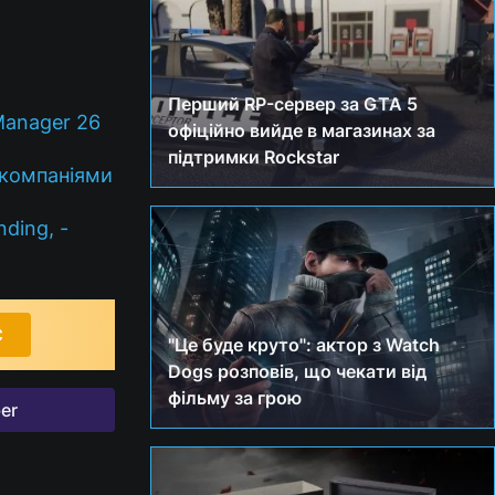
Перший RP-сервер за GTA 5
Manager 26
офіційно вийде в магазинах за
підтримки Rockstar
 компаніями
ding, -
С
"Це буде круто": актор з Watch
Dogs розповів, що чекати від
фільму за грою
er