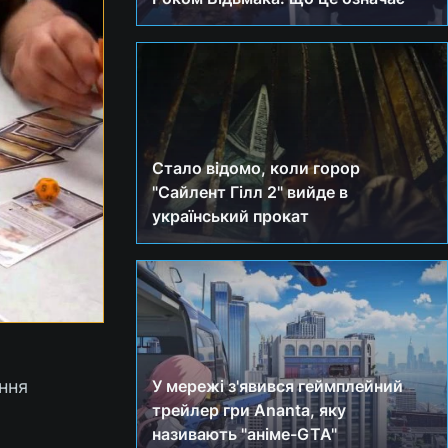
Стало відомо, коли горор
"Сайлент Гілл 2" вийде в
український прокат
ння
У мережі з'явився геймплейний
трейлер гри Ananta, яку
називають "аніме-GTA"