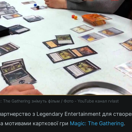
: The Gathering знімуть фільм / Фото - YouTube канал rvlast
партнерство з Legendary Entertainment для створе
за мотивами карткової гри
Magic: The Gathering
.