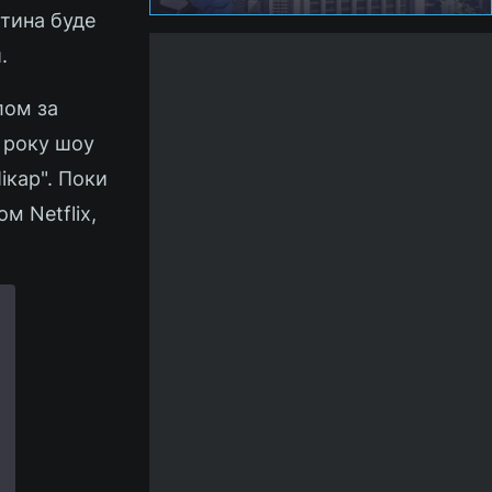
ртина буде
.
лом за
4 року шоу
ікар". Поки
м Netflix,