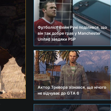
Футболіст Вейн Руні поділився, що
він так добре грав у Manchester
United завдяки PSP
Актор Тревора зізнався, що нічого
не відчуває до GTA 6
s