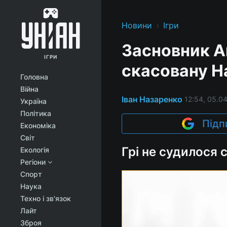
›
Новини
Ігри
Засновник Ar
ІГРИ
скасовану Ha
Головна
Війна
Іван Назаренко
12:54, 05.0
Україна
Політика
Підп
Економіка
Світ
Грі не судилося 
Екологія
Регіони
Спорт
Наука
Техно і зв'язок
Лайт
Зброя