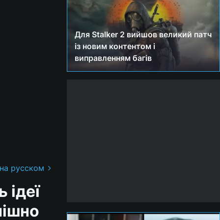
Для Stalker 2 вийшов великий патч
із новим контентом і
виправленням багів
 на русском
 ідеї
пішно