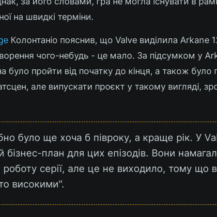
днак, за його словами, гра не могла існувати в рам
ної на швидкі терміни.
ge
Колонтаніо пояснив, що Valve виділила Arkane 12
творення чого-небудь - це мало. За підсумком у Ar
а було пройти від початку до кінця, а також було 
тсцен, але випускати проєкт у такому вигляді, зр
но було ще хоча б півроку, а краще рік. У Va
й бізнес-план для цих епізодів. Вони намага
 роботу серії, але це не виходило, тому що 
то високими".