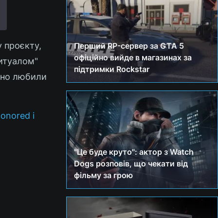
 проєкту,
Перший RP-сервер за GTA 5
офіційно вийде в магазинах за
ритуалом"
підтримки Rockstar
йсно любили
onored і
"Це буде круто": актор з Watch
Dogs розповів, що чекати від
фільму за грою