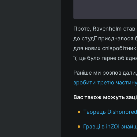
Проте, Ravenholm став
до студії приєдналося 
для нових співробітник
її, це було гарне об'єдн
Раніше ми розповідали
зробити третю частин
Вас також можуть заці
Творець Dishonored
Гравці в inZOI зна