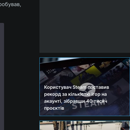
пробував,
Користувач Steam поставив
рекорд за кількістю ігор на
акаунті, зібравши 40 тисяч
проєктів