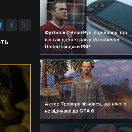
Футболіст Вейн Руні поділився, що
він так добре грав у Manchester
ють
United завдяки PSP
Актор Тревора зізнався, що нічого
не відчуває до GTA 6