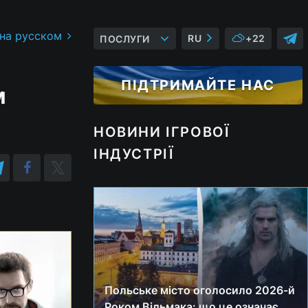
 на русском
RU
+22
ПОСЛУГИ
ПІДТРИМАЙТЕ НАС
м
НОВИНИ ІГРОВОЇ
ІНДУСТРІЇ
Польське місто оголосило 2026-й
Роком Відьмака: що це означає