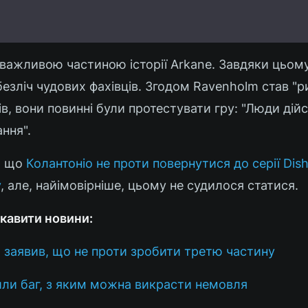
 важливою частиною історії Arkane. Завдяки цьому
безліч чудових фахівців. Згодом Ravenholm став "
ів, вони повинні були протестувати гру: "Люди ді
ання".
, що
Колантоніо не проти повернутися до серії Dish
у
, але, найімовірніше, цьому не судилося статися.
кавити новини:
 заявив, що не проти зробити третю частину
йшли баг, з яким можна викрасти немовля