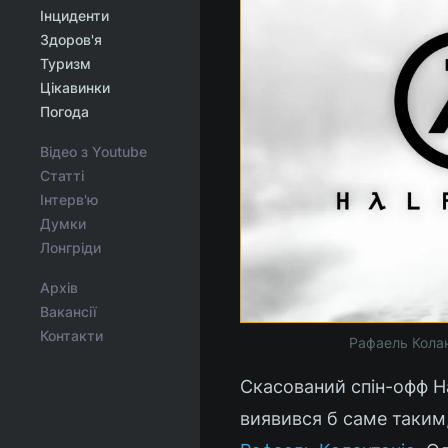
Інциденти
Здоров'я
Туризм
Цікавинки
Погода
Відео з Youtube
Статті
Інтерв'ю
Думки
Лонгріди
Архів
Вакансії
Контакти
Рафаель Колант
Скасований спін-офф Ha
виявився б саме таким,