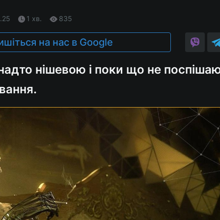
.25
1 хв.
835
ишіться на нас в Google
надто нішевою і поки що не поспіша
вання.