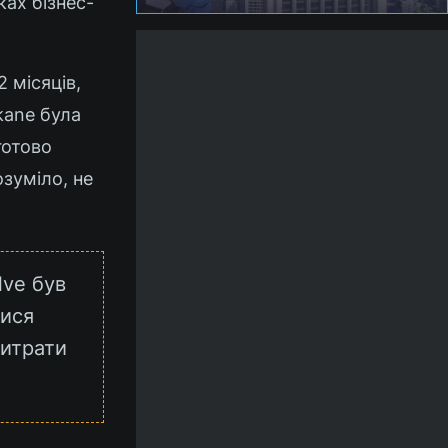
ках бізнес-
 місяців,
kane була
готово
озуміло, не
lve був
лися
витрати