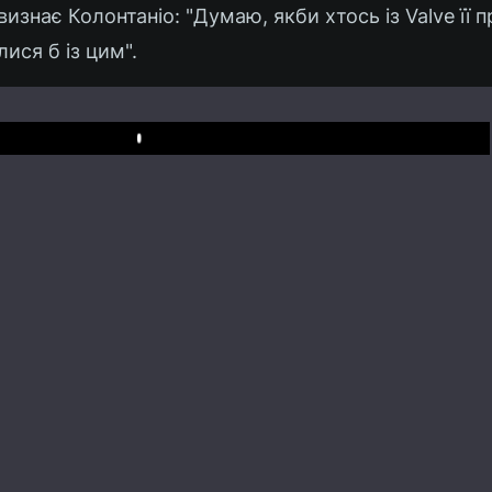
изнає Колонтаніо: "Думаю, якби хтось із Valve її 
ися б із цим".
Play