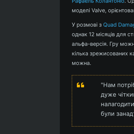
Рафаель Колантоніо
. О
моделі Valve, орієнтова
У розмові з
Quad Dama
однак 12 місяців для с
альфа-версія. Гру можн
кілька зрежисованих ка
можна.
"Нам потріб
дуже чітки
налагодити
були занад