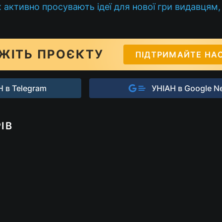
 активно просувають ідеї для нової гри видавцям,
ЖІТЬ ПРОЄКТУ
ПІДТРИМАЙТЕ НА
 в Telegram
УНІАН в Google N
ІВ