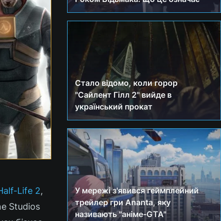
Стало відомо, коли горор
"Сайлент Гілл 2" вийде в
український прокат
lf-Life 2
,
У мережі з'явився геймплейний
трейлер гри Ananta, яку
e Studios
називають "аніме-GTA"