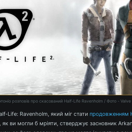
оніо розповів про скасований Half-Life Ravenholm / Фото - Valve
lf-Life: Ravenholm, який міг стати
продовженням Ha
 як ви могли б мріяти, стверджує засновник Arkan