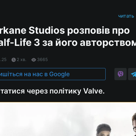
читать
kane Studios розповів про
lf-Life 3 за його авторство
4.25
2 хв.
3665
ишіться на нас в Google
статися через політику Valve.