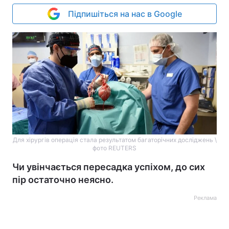
Підпишіться на нас в Google
Для хірургів операція стала результатом багаторічних досліджень \
фото REUTERS
Чи увінчається пересадка успіхом, до сих
пір остаточно неясно.
Реклама