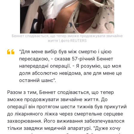
Беннет сподівається, що тепер зможе продовжувати звичайне
життя \ фото REUTERS
"Для мене вибір був між смертю і цією
пересадкою, - сказав 57-річний Беннет
напередодні операції. - Я розумію, що моя
доля абсолютно невідома, але для мене це
останній шанс".
Разом з тим, Беннет сподівається, що тепер
зможе продовжувати звичайне життя. До
операції він протягом шести тижнів був прикутий
до лікарняного ліжка через смертельне серцеве
захворювання. Його виживання забезпечувалося
тільки завдяки медичній апаратурі. "Дуже хочу