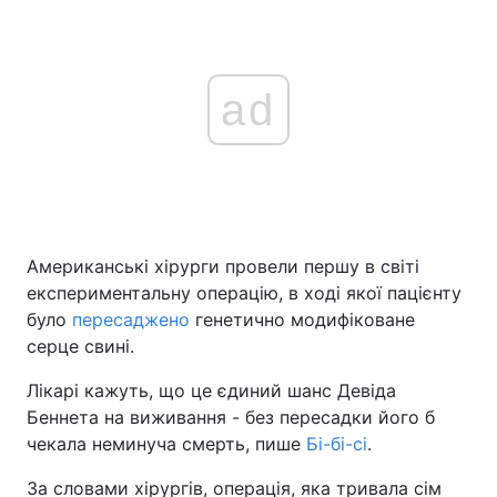
ad
Американські хірурги провели першу в світі
експериментальну операцію, в ході якої пацієнту
було
пересаджено
генетично модифіковане
серце свині.
Лікарі кажуть, що це єдиний шанс Девіда
Беннета на виживання - без пересадки його б
чекала неминуча смерть, пише
Бі-бі-сі
.
За словами хірургів, операція, яка тривала сім