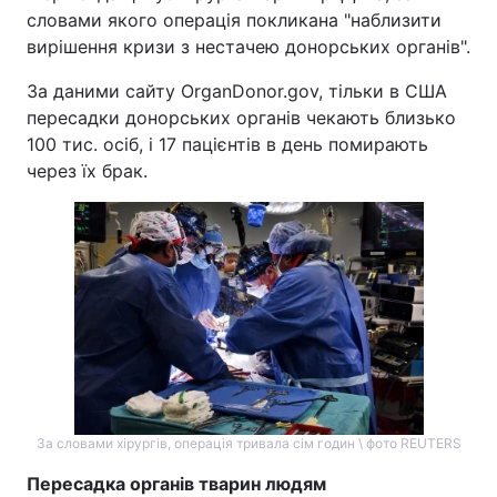
словами якого операція покликана "наблизити
вирішення кризи з нестачею донорських органів".
За даними сайту OrganDonor.gov, тільки в США
пересадки донорських органів чекають близько
100 тис. осіб, і 17 пацієнтів в день помирають
через їх брак.
За словами хірургів, операція тривала сім годин \ фото REUTERS
Пересадка органів тварин людям