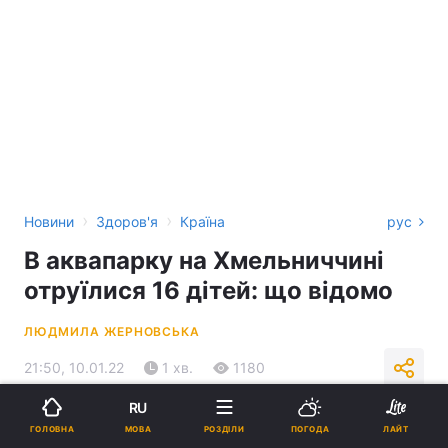
›
›
Новини
Здоров'я
Країна
рус
В аквапарку на Хмельниччині
отруїлися 16 дітей: що відомо
ЛЮДМИЛА ЖЕРНОВСЬКА
21:50, 10.01.22
1 хв.
1180
RU
Підпишіться на нас в Google
МОВА
ГОЛОВНА
РОЗДІЛИ
ПОГОДА
ЛАЙТ