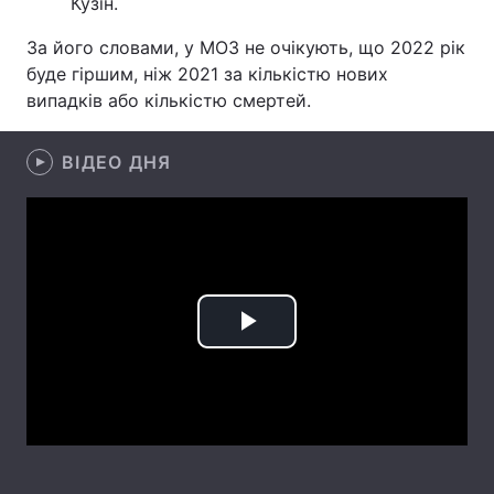
Кузін.
Лонгріди
За його словами, у МОЗ не очікують, що 2022 рік
буде гіршим, ніж 2021 за кількістю нових
випадків або кількістю смертей.
Відео з Youtube
Статті
Інтерв'ю
Думки
ВІДЕО ДНЯ
Архів
Вакансії
Контакти
Послуги
Play
Video