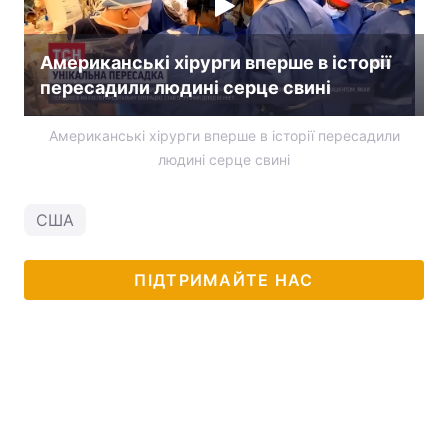
Американські хірурги вперше в історії
пересадили людині серце свині
Американські хірурги вперше в історії пересадили
людині серце свині
США
ПІДТРИМАЙТЕ НАС