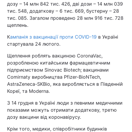
дозу – 14 млн 842 тис. 426, дві дози – 14 млн 039
тис. 548, додаткову – 6 тис. 669, бустерну – 28
тис. 085. Загалом проведено 28 млн 916 тис. 728
щеплень.
К
ампанія з вакцинації проти COVID-19
в Україні
стартувала 24 лютого.
Щеплення роблять вакциною CoronaVac,
розробленою китайським фармацевтичним
підприємством Sinovac Biotech; вакцинами
Comirnaty виробництва Pfizer-BioNTech,
AstraZeneca-SKBio, яка виробляється в Південній
Кореї, та Moderna.
З 14 грудня в Україні люди з певними медичними
показами можуть отримати додаткову, третю
дозу вакцини від коронавірусу.
Крім того, медики, співробітники будинків