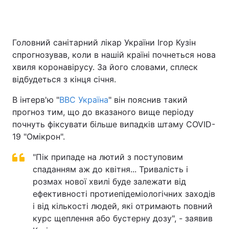
Головний санітарний лікар України Ігор Кузін
Головна
Війна
спрогнозував, коли в нашій країні почнеться нова
хвиля коронавірусу. За його словами, сплеск
Україна
Політика
відбудеться з кінця січня.
Економіка
Світ
В інтерв'ю "
ВВС Україна
" він пояснив такий
прогноз тим, що до вказаного вище періоду
Спорт
Наука
почнуть фіксувати більше випадків штаму COVID-
Техно і зв'язок
Лайт
19 "Омікрон".
Зброя
"Пік припаде на лютий з поступовим
Інциденти
спаданням аж до квітня... Тривалість і
Здоров'я
Туризм
розмах нової хвилі буде залежати від
ефективності протиепідеміологічних заходів
Цікавинки
Погода
і від кількості людей, які отримають повний
курс щеплення або бустерну дозу", - заявив
Екологія
Регіони