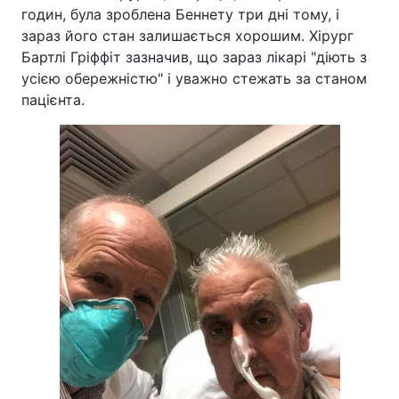
годин, була зроблена Беннету три дні тому, і
зараз його стан залишається хорошим. Хірург
Бартлі Гріффіт зазначив, що зараз лікарі "діють з
усією обережністю" і уважно стежать за станом
пацієнта.