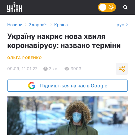
›
›
Новини
Здоров'я
Країна
рус
Україну накриє нова хвиля
коронавірусу: названо терміни
ОЛЬГА РОБЕЙКО
09:09, 11.01.22
2 хв.
3903
Підпишіться на нас в Google