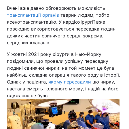
Вчені вже давно обговорюють можливість
трансплантації органів
тварин людям, тобто
ксенотрансплантацію. У кардіохірургії вже
повсюдно використовується пересадка людині
деяких частин свинячого серця, зокрема,
серцевих клапанів.
У жовтні 2021 року хірурги в Нью-Йорку
повідомили, що провели успішну пересадку
людині свинячої нирки: на той момент це була
найбільш складна операція такого роду в історії.
Однак у пацієнта,
якому пересадили
цю нирку,
настала смерть головного мозку, і надій на його
одужання не було.