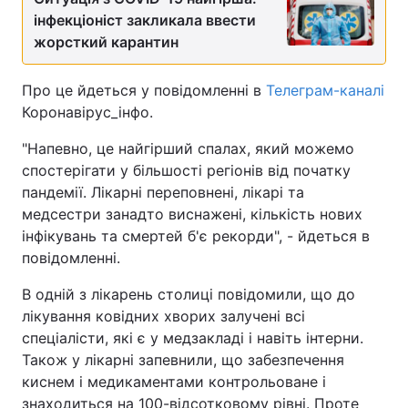
інфекціоніст закликала ввести
жорсткий карантин
Про це йдеться у повідомленні в
Телеграм-каналі
Коронавірус_інфо.
"Напевно, це найгірший спалах, який можемо
спостерігати у більшості регіонів від початку
пандемії. Лікарні переповнені, лікарі та
медсестри занадто виснажені, кількість нових
інфікувань та смертей б'є рекорди", - йдеться в
повідомленні.
В одній з лікарень столиці повідомили, що до
лікування ковідних хворих залучені всі
спеціалісти, які є у медзакладі і навіть інтерни.
Також у лікарні запевнили, що забезпечення
киснем і медикаментами контрольоване і
знаходиться на 100-відсотковому рівні. Проте