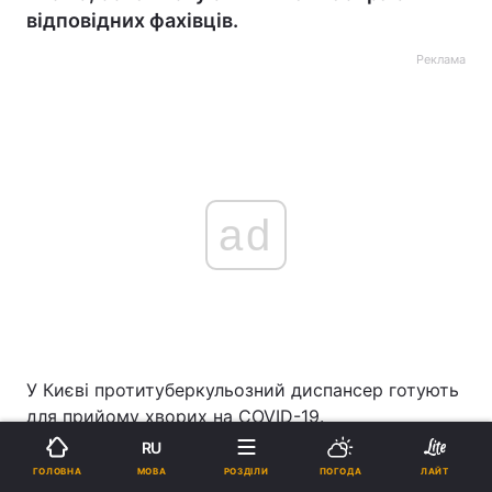
відповідних фахівців.
Реклама
ad
У Києві протитуберкульозний диспансер готують
для прийому хворих на COVID-19.
RU
МОВА
ГОЛОВНА
РОЗДІЛИ
ПОГОДА
ЛАЙТ
ЧИТАЙТЕ ТАКОЖ