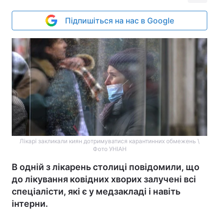
Підпишіться на нас в Google
Лікарі закликали киян дотримуватися карантинних обмежень \
Фото УНІАН
В одній з лікарень столиці повідомили, що
до лікування ковідних хворих залучені всі
спеціалісти, які є у медзакладі і навіть
інтерни.