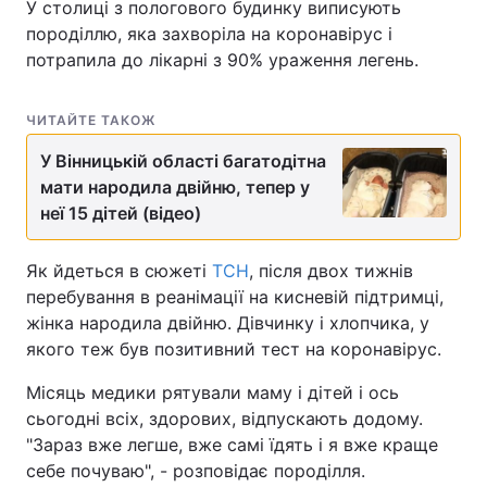
У столиці з пологового будинку виписують
породіллю, яка захворіла на коронавірус і
потрапила до лікарні з 90% ураження легень.
ЧИТАЙТЕ ТАКОЖ
У Вінницькій області багатодітна
мати народила двійню, тепер у
неї 15 дітей (відео)
Як йдеться в сюжеті
ТСН
, після двох тижнів
перебування в реанімації на кисневій підтримці,
жінка народила двійню. Дівчинку і хлопчика, у
якого теж був позитивний тест на коронавірус.
Місяць медики рятували маму і дітей і ось
сьогодні всіх, здорових, відпускають додому.
"Зараз вже легше, вже самі їдять і я вже краще
себе почуваю", - розповідає породілля.