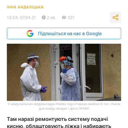
ІННА АНДАЛІЦЬКА
13:54, 07.04.21
2 хв.
321
Підпишіться на нас в Google
У комунальних медзакладах Києва підготовано майже 6 тис. ліжок
для ковід-хворих \ фото УНІАН
Там наразі ремонтують систему подачі
кисню, облаштовують ліжка і набирають