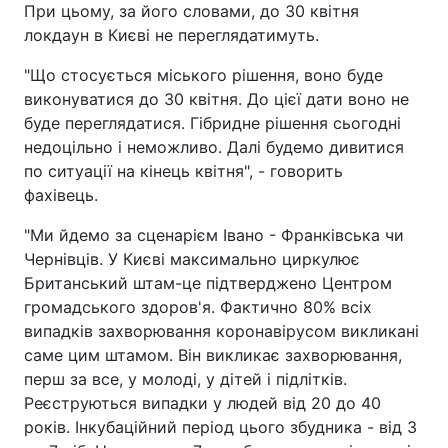
При цьому, за його словами, до 30 квітня
Тема оформлення
локдаун в Києві не переглядатимуть.
"Що стосується міського рішення, воно буде
виконуватися до 30 квітня. До цієї дати воно не
буде переглядатися. Гібридне рішення сьогодні
недоцільно і неможливо. Далі будемо дивитися
по ситуації на кінець квітня", - говорить
фахівець.
"Ми йдемо за сценарієм Івано - Франківська чи
Чернівців. У Києві максимально циркулює
Британський штам-це підтверджено Центром
громадського здоров'я. Фактично 80% всіх
випадків захворювання коронавірусом викликані
саме цим штамом. Він викликає захворювання,
перш за все, у молоді, у дітей і підлітків.
Реєструються випадки у людей від 20 до 40
років. Інкубаційний період цього збудника - від 3