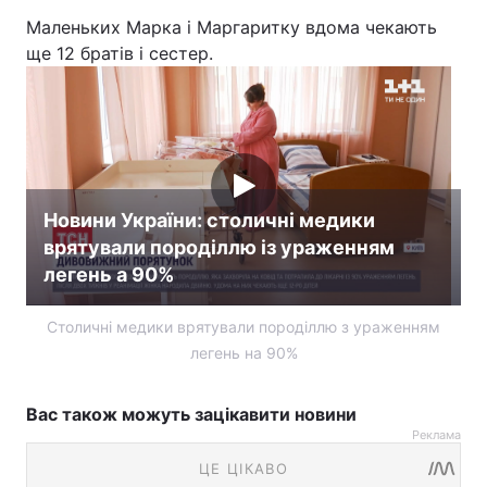
Маленьких Марка і Маргаритку вдома чекають
ще 12 братів і сестер.
Новини України: столичні медики
врятували породіллю із ураженням
легень а 90%
Столичні медики врятували породіллю з ураженням
легень на 90%
Вас також можуть зацікавити новини
Реклама