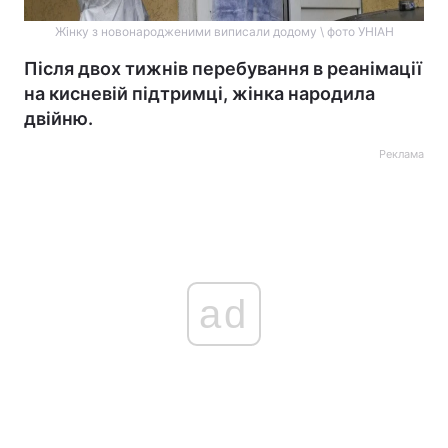
Жінку з новонародженими виписали додому \ фото УНІАН
Після двох тижнів перебування в реанімації
на кисневій підтримці, жінка народила
двійню.
Реклама
ad