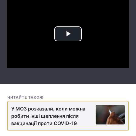
Лонгріди
Відео з Youtube
Статті
Play
Інтерв'ю
Думки
Video
Архів
Вакансії
Контакти
Послуги
ЧИТАЙТЕ ТАКОЖ
У МОЗ розказали, коли можна
робити інші щеплення після
вакцинації проти COVID-19