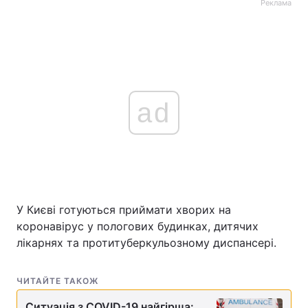
Реклама
ad
У Києві готуються приймати хворих на
коронавірус у пологових будинках, дитячих
лікарнях та протитуберкульозному диспансері.
ЧИТАЙТЕ ТАКОЖ
Ситуація з COVID-19 найгірша: