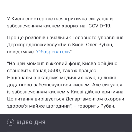
У Києві спостерігається критична ситуація із
забезпеченням киснем хворих на COVID-19.
Головна
Війна
Про це розповів начальник Головного управління
Україна
Політика
Держпродспоживслужби в Києві Олег Рубан,
повідомляє "
Економіка
Обозреватель
".
Світ
"На цей момент ліжковий фонд Києва офіційно
Спорт
Наука
становить понад 5500, також працює
Національна академія медичних наук, ці ліжка
Техно і зв'язок
Лайт
додатково забезпечуються киснем. Але ситуація
Зброя
Інциденти
із забезпеченням киснем у Києві дійсно критична.
Це питання вирішується Департаментом охорони
Здоров'я
Туризм
здоров'я майже щогодини", - говорить Рубан.
Цікавинки
Погода
ВІДЕО ДНЯ
Екологія
Регіони