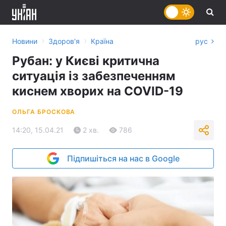
›
›
Новини
Здоров'я
Країна
рус
Рубан: у Києві критична
ситуація із забезпеченням
киснем хворих на COVID-19
ОЛЬГА БРОСКОВА
14:20, 15.04.21
2 хв.
786
Підпишіться на нас в Google