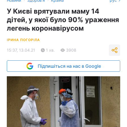
Новини
Здоров'я
Країна
рус
У Києві врятували маму 14
дітей, у якої було 90% ураження
легень коронавірусом
ІРИНА ПОГОРІЛА
15:37, 13.04.21
1 хв.
3908
Підпишіться на нас в Google