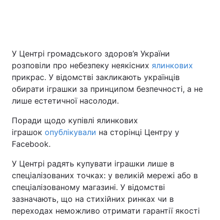
Головна
Війна
У Центрі громадського здоров’я України
Україна
Політика
розповіли про небезпеку неякісних
ялинкових
прикрас. У відомстві закликають українців
Економіка
Світ
обирати іграшки за принципом безпечності, а не
лише естетичної насолоди.
Спорт
Наука
Поради щодо купівлі ялинкових
Техно і зв'язок
Лайт
іграшок
опублікували
на сторінці Центру у
Facebook.
Зброя
Інциденти
У Центрі радять купувати іграшки лише в
Здоров'я
Туризм
спеціалізованих точках: у великій мережі або в
спеціалізованому магазині. У відомстві
Цікавинки
Погода
зазначають, що на стихійних ринках чи в
переходах неможливо отримати гарантії якості
Екологія
Регіони