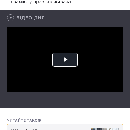
та захисту прав споживача.
Лонгріди
ВІДЕО ДНЯ
Відео з Youtube
Статті
Інтерв'ю
Думки
Архів
Вакансії
Play
Контакти
Video
Послуги
ЧИТАЙТЕ ТАКОЖ