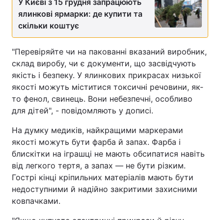
У Києві з 15 грудня запрацюють
ялинкові ярмарки: де купити та
Тема оформлення
скільки коштує
"Перевіряйте чи на пакованні вказаний виробник,
склад виробу, чи є документи, що засвідчують
якість і безпеку. У ялинкових прикрасах низької
якості можуть міститися токсичні речовини, як-
то фенол, свинець. Вони небезпечні, особливо
для дітей", - повідомляють у дописі.
На думку медиків, найкращими маркерами
якості можуть бути фарба й запах. Фарба і
блискітки на іграшці не мають обсипатися навіть
від легкого тертя, а запах — не бути різким.
Гострі кінці кріпильних матеріалів мають бути
недоступними й надійно закритими захисними
ковпачками.