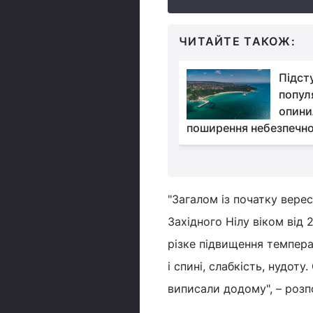
ЧИТАЙТЕ ТАКОЖ:
У МОЗ розповіли, чи
Підст
буде в Україні осінній
попул
спалах COVID-19
опини
поширення небезпечно
"Загалом із початку вере
Західного Нілу віком від 
різке підвищення температ
і спині, слабкість, нудоту
виписали додому", – розп