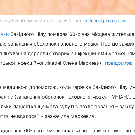
ячки у Києві померли троє людей / фото
ua.depositphotos.com
ячки
Західного Нілу померла 60-річна місцева жителька,
ло запалення оболонок головного мозку. Про це заяви
ля лікування дорослих хворих з інфекційними ураження
цької інфекційної лікарні Олена Маркевич,
повідомляє
за медичною допомогою, коли гарячка Західного Нілу у
аліту (запалення оболонок головного мозку – УНІАН.). 
кільки пацієнтка ще мала супутнє захворювання – важку
иття не вдалося", – зазначила Маркевич.
ідділення, 60-річна хмельничанка потрапила в лікарню 