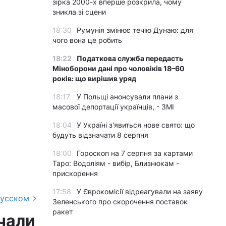
зірка 2000-х вперше розкрила, чому
зникла зі сцени
18:30
Румунія змінює течію Дунаю: для
чого вона це робить
18:22
Податкова служба передасть
Міноборони дані про чоловіків 18–60
років: що вирішив уряд
18:17
У Польщі анонсували плани з
масової депортації українців, - ЗМІ
18:04
У Україні з'явиться нове свято: що
будуть відзначати 8 серпня
18:00
Гороскоп на 7 серпня за картами
Таро: Водоліям - вибір, Близнюкам -
прискорення
17:58
У Єврокомісії відреагували на заяву
русском
Зеленського про скорочення поставок
ракет
чали