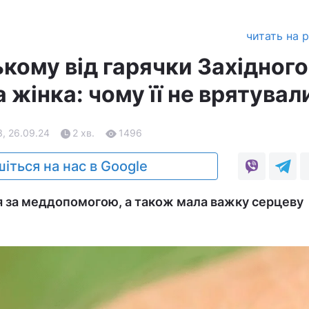
читать на 
кому від гарячки Західного
 жінка: чому її не врятувал
3, 26.09.24
2 хв.
1496
іться на нас в Google
я за меддопомогою, а також мала важку серцеву