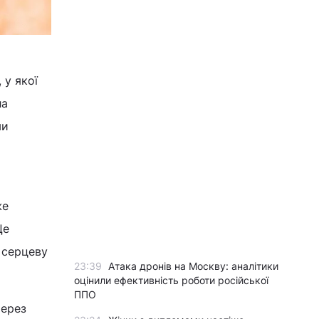
 у якої
ла
ми
же
Це
 серцеву
23:39
Атака дронів на Москву: аналітики
оцінили ефективність роботи російської
ППО
через