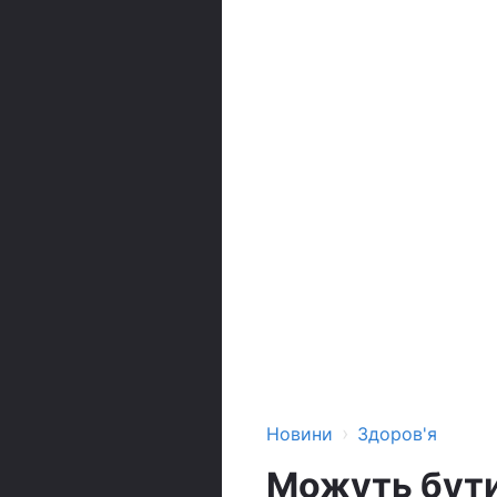
›
Новини
Здоров'я
Можуть бути