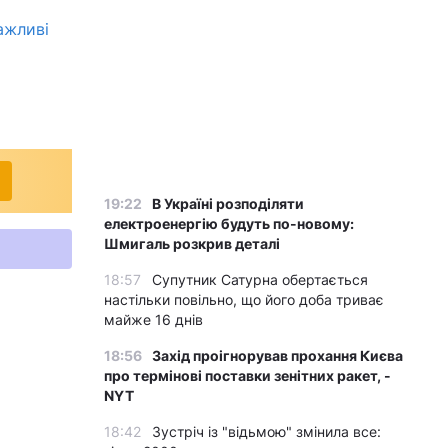
ажливі
19:22
В Україні розподіляти
електроенергію будуть по-новому:
Шмигаль розкрив деталі
18:57
Супутник Сатурна обертається
настільки повільно, що його доба триває
майже 16 днів
18:56
Захід проігнорував прохання Києва
про термінові поставки зенітних ракет, -
NYT
18:42
Зустріч із "відьмою" змінила все: