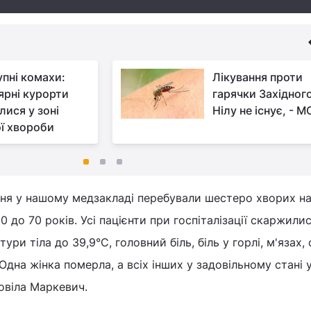
упні комахи:
Лікування проти
ярні курорти
гарячки Західног
лися у зоні
Нілу не існує, - М
ї хвороби
сня у нашому медзакладі перебували шестеро хворих на
20 до 70 років. Усі пацієнти при госпіталізації скаржили
ури тіла до 39,9°C, головний біль, біль у горлі, м'язах,
. Одна жінка померла, а всіх інших у задовільному стані 
овіла Маркевич.