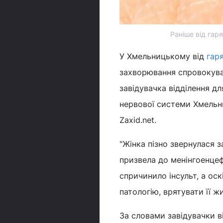
Раніше від гар
У Хмельницькому від
гар
захворювання спровокува
завідувачка відділення д
нервової системи Хмельни
Zaxid.net.
"Жінка пізно звернулася 
призвела до менінгоенцеф
спричинило інсульт, а ос
патологію, врятувати її ж
За словами завідувачки в