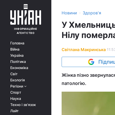
›
Новини
Здоров'я
У Хмельниць
ІНФОРМАЦІЙНЕ
Нілу померла
АГЕНТСТВО
Головна
Світлана Макринська
Війна
11:5
Україна
Підпиш
Політика
Економіка
Світ
Жінка пізно звернулас
Екологія
патологію.
Регіони
Спорт
Наука
Техно і зв'язок
Лайт