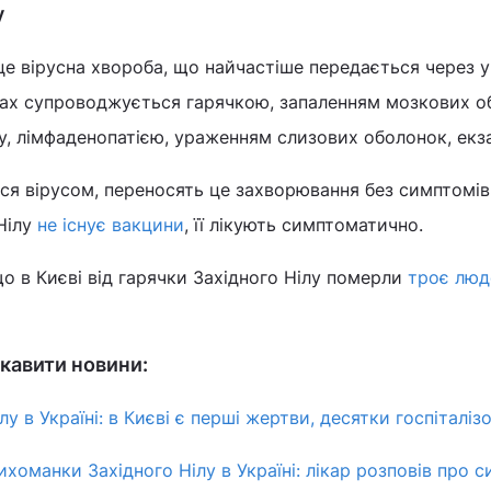
у
 це вірусна хвороба, що найчастіше передається через 
ках супроводжується гарячкою, запаленням мозкових о
у, лімфаденопатією, ураженням слизових оболонок, екз
ися вірусом, переносять це захворювання без симптомів
Нілу
не існує вакцини
, її лікують симптоматично.
що в Києві від гарячки Західного Нілу померли
троє люд
кавити новини:
у в Україні: в Києві є перші жертви, десятки госпіталізо
ихоманки Західного Нілу в Україні: лікар розповів про 