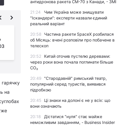
антидронова ракета CM-70 з Канади, - ЗМІ
21:24
Чим Україна може знищувати
"Іскандери": експерти назвали єдиний
реальний варіант
У МОЗ розповіли, чи
20:58
Частина ракети SpaceX розбилася
о
буде в Україні осінній
об Місяць: вчені розповіли про побачене в
ОЗ
телескоп
спалах COVID-19
п
20:52
Китай оточив пустелю деревами:
через роки вона почала поглинати більше
CO₂
20:49
"Стародавній" римський театр,
 гарячку
популярний серед туристів, виявився
підробкою
сь на
20:45
Ці знаки на долоні є не у всіх: що
 суглобах
вони означають
уже
20:18
Дістатися "нуля" стає майже
неможливим завданням, - Business Insider