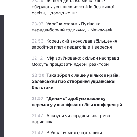
23:24
Жінки з дипломами частіше
обирають успішних чоловіків без вищої
освіти, – дослідження
23:07
Україна ставить Путіна на
передвиборчий годинник, - Newsweek
22:53
Корецький анонсував збільшення
заробітної плати педагогів з 1 вересня
22:12
Міф зруйновано: скільки насправді
можуть працювати ядерні реактори
22:00
Така зброя є лише у кількох країн:
Зеленський про створення української
балістики
21:57
"Динамо" здобуло важливу
перемогу у кваліфікації Ліги конференцій
21:47
Анчоуси чи сардини: яка риба
корисніша
21:42
В Україну може потрапити