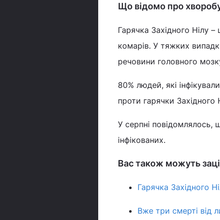
Що відомо про хвороб
Гарячка Західного Нілу –
комарів. У тяжких випад
речовини головного мозк
80% людей, які інфікувал
проти гарячки Західного 
У серпні повідомлялось, 
інфікованих.
Вас також можуть заці
Гарячка Західного Ніл
Вже три смерті від л