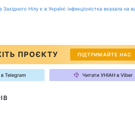
Західного Нілу є в Україні: інфекціоністка вказала на в
ІТЬ ПРОЄКТУ
ПІДТРИМАЙТЕ НАС
 в Telegram
Читати УНІАН в Viber
ІВ