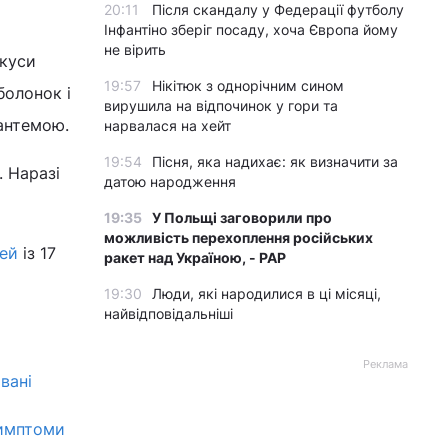
20:11
Після скандалу у Федерації футболу
Інфантіно зберіг посаду, хоча Європа йому
не вірить
укуси
19:57
Нікітюк з однорічним сином
болонок і
вирушила на відпочинок у гори та
антемою.
нарвалася на хейт
19:54
Пісня, яка надихає: як визначити за
. Наразі
датою народження
19:35
У Польщі заговорили про
можливість перехоплення російських
ей
із 17
ракет над Україною, - PAP
19:30
Люди, які народилися в ці місяці,
найвідповідальніші
Реклама
вані
симптоми