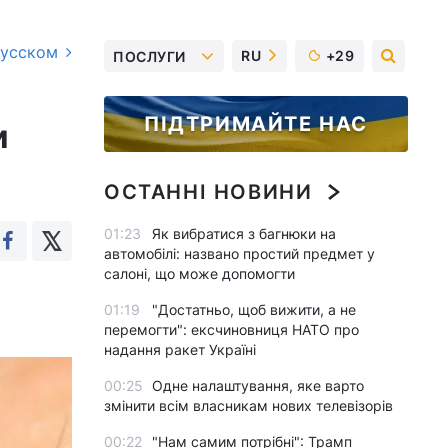
русском
RU
+29
ПОСЛУГИ
ПІДТРИМАЙТЕ НАС
и
ОСТАННІ НОВИНИ
01:23
Як вибратися з багнюки на
автомобілі: названо простий предмет у
салоні, що може допомогти
01:19
"Достатньо, щоб вижити, а не
перемогти": ексчиновниця НАТО про
надання ракет Україні
00:25
Одне налаштування, яке варто
змінити всім власникам нових телевізорів
00:22
"Нам самим потрібні": Трамп