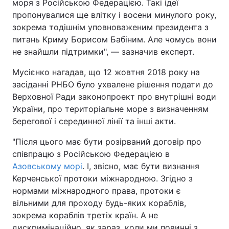
моря з Російською Федерацією. Такі ідеї
пропонувалися ще влітку і восени минулого року,
зокрема тодішнім уповноваженим президента з
питань Криму Борисом Бабіним. Але чомусь вони
не знайшли підтримки", — зазначив експерт.
Мусієнко нагадав, що 12 жовтня 2018 року на
засіданні РНБО було ухвалене рішення подати до
Верховної Ради законопроект про внутрішні води
України, про територіальне море з визначенням
берегової і серединної лінії та інші акти.
"Після цього має бути розірваний договір про
співпрацю з Російською Федерацією в
Азовському морі
. І, звісно, має бути визнання
Керченської протоки міжнародною. Згідно з
нормами міжнародного права, протоки є
вільними для проходу будь-яких кораблів,
зокрема кораблів третіх країн. А не
дискримінаційно, як зараз, коли ми повинні з