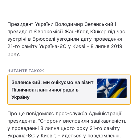
Президент України Володимир Зеленський і
Головна
Війна
президент Єврокомісії Жан-Клод Юнкер під час
зустрічі в Брюсселі узгодили дату проведення
Україна
Політика
21-го саміту Україна-ЄС у Києві - 8 липня 2019
року.
Економіка
Світ
Спорт
Наука
ЧИТАЙТЕ ТАКОЖ
Техно і зв'язок
Лайт
Зеленський: ми очікуємо на візит
Північноатлантичної ради в
Зброя
Інциденти
Україну
Здоров'я
Туризм
Про це повідомляє прес-служба Адміністрації
президента. "Сторони висловили зацікавленість
Цікавинки
Погода
у проведенні 8 липня цього року 21-го саміту
Екологія
Регіони
Україна-ЄС у Києві", - йдеться у повідомленні.