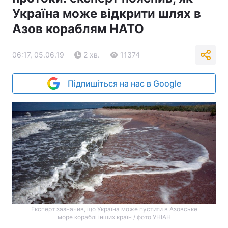
Україна може відкрити шлях в
Азов кораблям НАТО
06:17, 05.06.19
2 хв.
11374
Підпишіться на нас в Google
Експерт зазначив, що Україна може пустити в Азовське
море кораблі інших країн / фото УНІАН