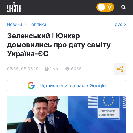
›
Новини
Політика
рус
Зеленський і Юнкер
домовились про дату саміту
Україна-ЄС
07:55, 05.06.19
1 хв.
6665
Підпишіться на нас в Google