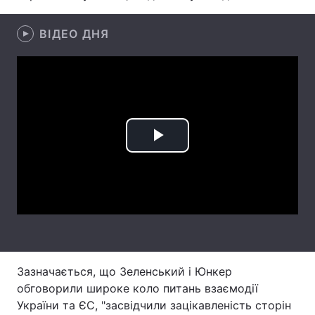
Лонгріди
ВІДЕО ДНЯ
Відео з Youtube
Статті
Інтерв'ю
Думки
Архів
Вакансії
Play
Контакти
Video
Послуги
Зазначається, що Зеленський і Юнкер
обговорили широке коло питань взаємодії
України та ЄС, "засвідчили зацікавленість сторін