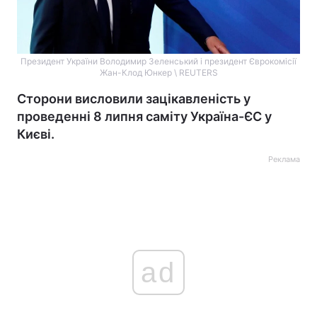
Президент України Володимир Зеленський і президент Єврокомісії
Жан-Клод Юнкер \ REUTERS
Сторони висловили зацікавленість у
проведенні 8 липня саміту Україна-ЄС у
Києві.
Реклама
ad