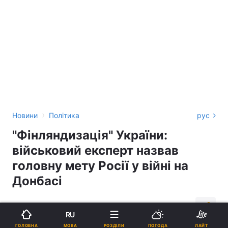
›
Новини
Політика
рус
"Фінляндизація" України:
військовий експерт назвав
головну мету Росії у війні на
Донбасі
04:29, 05.06.19
1 хв.
24281
RU
МОВА
ГОЛОВНА
РОЗДІЛИ
ПОГОДА
ЛАЙТ