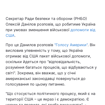
Секретар Ради безпеки та оборони (РНБО)
Головна
Війна
Олексій Данілов розповів, що робитиме Україна
при умовах зменшення військової
допомоги від
Україна
Політика
США
.
Економіка
Світ
Про це Данилов розповів
"Голосу Америки"
. Він
висловив упевненість у тому, що Україна
Спорт
Наука
отримає від США пакет військової допомоги,
оскільки йдеться про "відповідальність,
Техно і зв'язок
Лайт
розуміння багатьох процесів, що відбуваються у
Зброя
Інциденти
світі". Зокрема, він вважає, що у січні
американські законодавці повернуться до
Здоров'я
Туризм
голосування по цьому питанню.
Цікавинки
Погода
"Що стосується політичного процесу, який є на
території США – це якраз і є демократією. Є
Екологія
Регіони
норми та правила, які треба виконувати", -