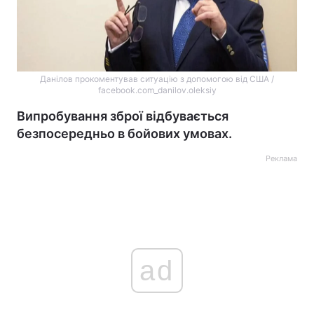
Данілов прокоментував ситуацію з допомогою від США /
facebook.com_danilov.oleksiy
Випробування зброї відбувається
безпосередньо в бойових умовах.
Реклама
ad