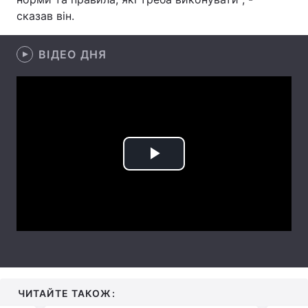
сказав він.
Лонгріди
ВІДЕО ДНЯ
Відео з Youtube
Статті
Інтерв'ю
Думки
Архів
Вакансії
Контакти
Play
Послуги
Video
ЧИТАЙТЕ ТАКОЖ: