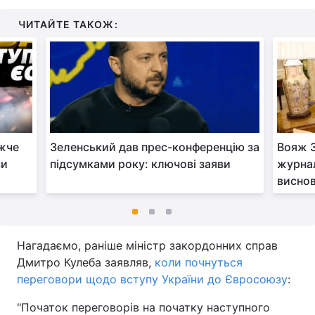
ЧИТАЙТЕ ТАКОЖ:
ижче
Зеленський дав прес-конференцію за
Вояж З
зи
підсумками року: ключові заяви
журнал
висно
Нагадаємо, раніше міністр закордонних справ
Дмитро Кулеба заявляв,
коли почнуться
переговори щодо вступу України до Євросоюзу
:
"Початок переговорів на початку наступного