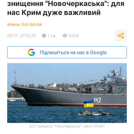
знищення "Новочеркаська": для
нас Крим дуже важливий
ІРИНА ПОГОРІЛА
09:11, 27.12.23
1 хв.
5056
Підпишіться на нас в Google
ЗСУ знищили "Новочеркаськ" / фото УНІАН