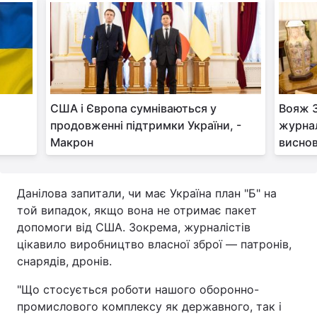
Тема оформлення
США і Європа сумніваються у
Вояж З
продовженні підтримки України, -
журнал
Макрон
висно
Данілова запитали, чи має Україна план "Б" на
той випадок, якщо вона не отримає пакет
допомоги від США. Зокрема, журналістів
цікавило виробництво власної зброї — патронів,
снарядів, дронів.
"Що стосується роботи нашого оборонно-
промислового комплексу як державного, так і