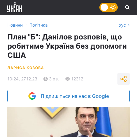
›
Новини
Політика
рус
План "Б": Данілов розповів, що
робитиме Україна без допомоги
США
ЛАРИСА КОЗОВА
10:24, 27.12.23
3 хв.
12312
Підпишіться на нас в Google