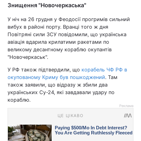
Знищення "Новочеркаська"
У ніч на 26 грудня у Феодосії прогримів сильний
вибух в районі порту. Вранці того ж дня
Повітряні сили ЗСУ повідомили, що українська
авіація вдарила крилатими ракетами по
великому десантному кораблю окупантів
"Новочеркаськ".
У РФ також підтвердили, що
корабель ЧФ РФ в
окупованому Криму був пошкоджений
. Там
також заявили, що відразу ж збили два
українських Су-24, які завдавали удару по
кораблю.
Реклама