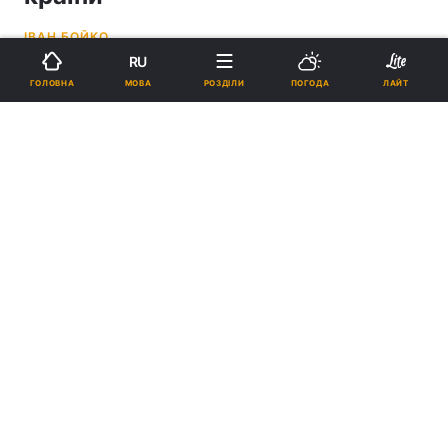
ІВАН БОЙКО
RU
15:49, 26.12.23
2 хв.
7191
МОВА
ГОЛОВНА
РОЗДІЛИ
ПОГОДА
ЛАЙТ
Підпишіться на нас в Google
Петро Порошенко / фото УНІАН
Реклама