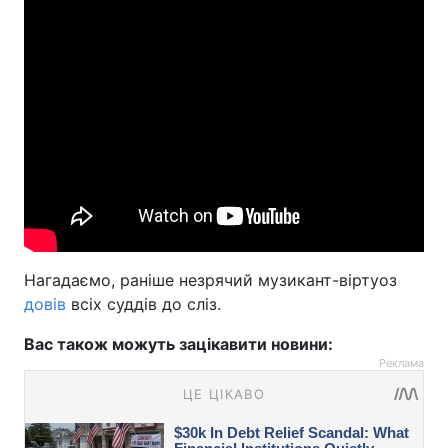
Нагадаємо, раніше незрячий музикант-віртуоз
довів
всіх суддів до сліз.
Вас також можуть зацікавити новини:
Реклама