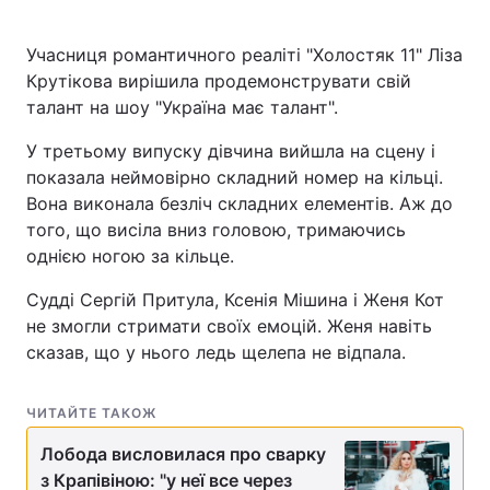
Учасниця романтичного реаліті "Холостяк 11" Ліза
Крутікова вирішила продемонструвати свій
талант на шоу "Україна має талант".
У третьому випуску дівчина вийшла на сцену і
показала неймовірно складний номер на кільці.
Вона виконала безліч складних елементів. Аж до
того, що висіла вниз головою, тримаючись
однією ногою за кільце.
Судді Сергій Притула, Ксенія Мішина і Женя Кот
не змогли стримати своїх емоцій. Женя навіть
сказав, що у нього ледь щелепа не відпала.
ЧИТАЙТЕ ТАКОЖ
Лобода висловилася про сварку
з Крапівіною: "у неї все через