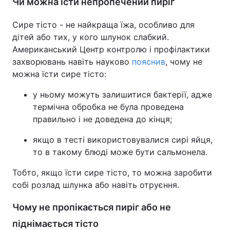
Чи можна їсти непропечений пиріг
Тема оформлення
Сире тісто - не найкраща їжа, особливо для
дітей або тих, у кого шлунок слабкий.
Американський Центр контролю і профілактики
захворювань навіть науково
пояснив
, чому не
можна їсти сире тісто:
у ньому можуть залишитися бактерії, адже
термічна обробка не була проведена
правильно і не доведена до кінця;
якщо в тесті використовувалися сирі яйця,
то в такому блюді може бути сальмонела.
Тобто, якщо їсти сире тісто, то можна заробити
собі розлад шлунка або навіть отруєння.
Чому не пропікається пиріг або не
піднімається тісто