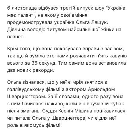
6 листопада відбувся третій випуск шоу "Україна
має талант", на якому свої вміння
продемонструвала українка Ольга Лящук.
Дівчина володіє титулом найсильнішої жінки на
планеті.
Крім того, що вона показувала вправи з залізом,
так ще й зуміла стегнами розчавити п'ять кавунів
всього за 36 секунд. Тим самим вона встановила
два нових рекорди.
Ольга зізналася, що у неї є мрія знятися в
голлівудському фільмі з актором Арнольдом
Шварцнеггером. За її словами, одного разу вона
з ним бачилася наживо, коли він вручав їй кубок
після змагань. Суддя Ксенія Мішина поцікавилася,
чи питала Ольга у Шварцнеггера, чи є для неї
роль в якомусь фільмі.