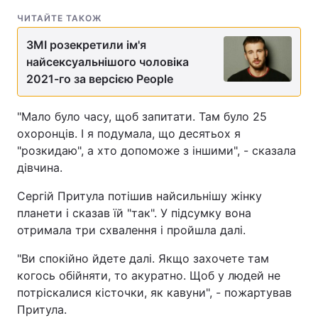
ЧИТАЙТЕ ТАКОЖ
ЗМІ розекретили ім'я
найсексуальнішого чоловіка
2021-го за версією People
"Мало було часу, щоб запитати. Там було 25
охоронців. І я подумала, що десятьох я
"розкидаю", а хто допоможе з іншими", - сказала
дівчина.
Сергій Притула потішив найсильнішу жінку
планети і сказав їй "так". У підсумку вона
отримала три схвалення і пройшла далі.
"Ви спокійно йдете далі. Якщо захочете там
когось обійняти, то акуратно. Щоб у людей не
потріскалися кісточки, як кавуни", - пожартував
Притула.