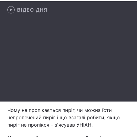
ВІДЕО ДНЯ
Лонгріди
Відео з Youtube
Статті
Інтерв'ю
Думки
Архів
Вакансії
Контакти
Послуги
Чому не пропікається пиріг, чи можна їсти
непропечений пиріг і що взагалі робити, якщо
пиріг не пропікся – з'ясував УНІАН.