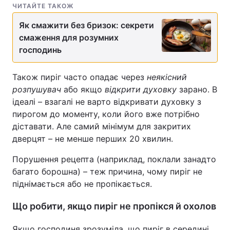
ЧИТАЙТЕ ТАКОЖ
Як смажити без бризок: секрети
смаження для розумних
господинь
Також пиріг часто опадає через
неякісний
розпушувач
або якщо
відкрити духовку
зарано. В
ідеалі – взагалі не варто відкривати духовку з
пирогом до моменту, коли його вже потрібно
діставати. Але самий мінімум для закритих
дверцят – не менше перших 20 хвилин.
Порушення рецепта (наприклад, поклали занадто
багато борошна) – теж причина, чому пиріг не
піднімається або не пропікається.
Що робити, якщо пиріг не пропікся й охолов
Якщо господиня зрозуміла, що пиріг в середині