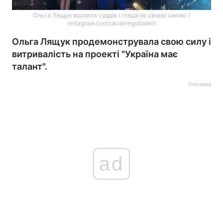
Ольга Лящук вразила суддів і глядачів своєю силою /
instagram.com/ukrainegottalent
Ольга Лящук продемонструвала свою силу і
витривалість на проекті "Україна має
талант".
Реклама
ad