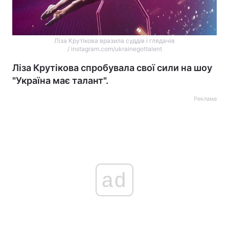
Ліза Крутікова вразила суддів і глядачів
/ instagram.com/ukrainegottalent
Ліза Крутікова спробувала свої сили на шоу
"Україна має талант".
Реклама
ad