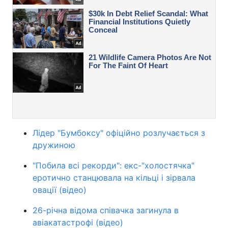
Лідер "Бумбоксу" офіційно розлучається з
дружиною
"Побила всі рекорди": екс-"холостячка"
еротично станцювала на кільці і зірвала
овації (відео)
26-річна відома співачка загинула в
авіакатастрофі (відео)