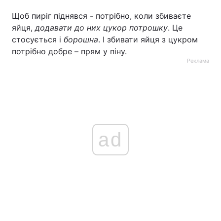
Щоб пиріг піднявся - потрібно, коли збиваєте
яйця,
додавати до них цукор потрошку
. Це
стосується і
борошна
. І збивати яйця з цукром
потрібно добре – прям у піну.
Реклама
ad