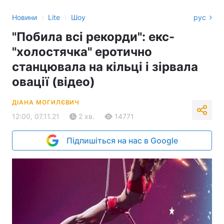
›
›
Новини
Lite
Шоу
рус
"Побила всі рекорди": екс-
"холостячка" еротично
станцювала на кільці і зірвала
овації (відео)
ДІАНА МОГИЛЄВИЧ
12:00, 07.11.21
2 хв.
14771
Підпишіться на нас в Google