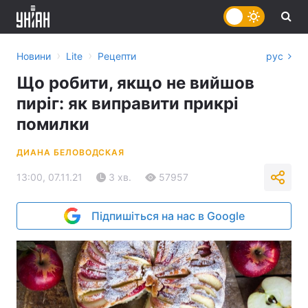
›
›
Новини
Lite
Рецепти
рус
Що робити, якщо не вийшов
пиріг: як виправити прикрі
помилки
ДИАНА БЕЛОВОДСКАЯ
13:00, 07.11.21
3 хв.
57957
Підпишіться на нас в Google