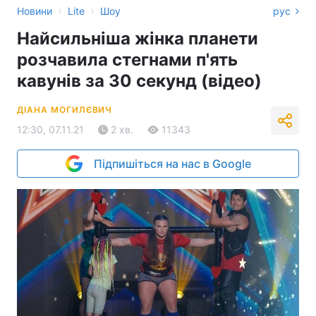
›
›
Новини
Lite
Шоу
рус
Найсильніша жінка планети
розчавила стегнами п'ять
кавунів за 30 секунд (відео)
ДІАНА МОГИЛЄВИЧ
12:30, 07.11.21
2 хв.
11343
Підпишіться на нас в Google