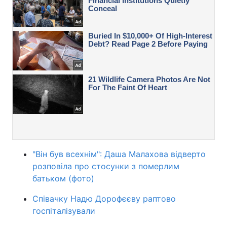
"Він був всехнім": Даша Малахова відверто
розповіла про стосунки з померлим
батьком (фото)
Співачку Надю Дорофєєву раптово
госпіталізували