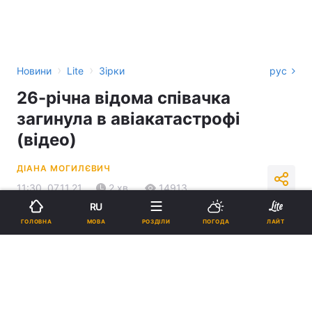
›
›
Новини
Lite
Зірки
рус
26-річна відома співачка
загинула в авіакатастрофі
(відео)
ДІАНА МОГИЛЄВИЧ
11:30, 07.11.21
2 хв.
14913
RU
Підпишіться на нас в Google
МОВА
ГОЛОВНА
РОЗДІЛИ
ПОГОДА
ЛАЙТ