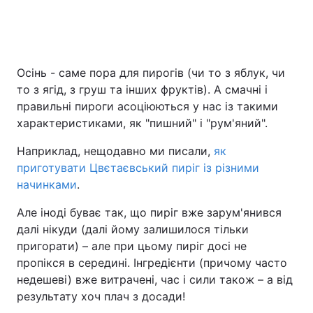
Головна
Війна
Осінь - саме пора для пирогів (чи то з яблук, чи
то з ягід, з груш та інших фруктів). А смачні і
Україна
Політика
правильні пироги асоціюються у нас із такими
Економіка
Світ
характеристиками, як "пишний" і "рум'яний".
Наприклад, нещодавно ми писали,
як
Спорт
Наука
приготувати Цвєтаєвський пиріг із різними
Техно і зв'язок
Лайт
начинками
.
Але іноді буває так, що пиріг вже зарум'янився
Зброя
Інциденти
далі нікуди (далі йому залишилося тільки
Здоров'я
Туризм
пригорати) – але при цьому пиріг досі не
пропікся в середині. Інгредієнти (причому часто
Цікавинки
Погода
недешеві) вже витрачені, час і сили також – а від
результату хоч плач з досади!
Екологія
Регіони