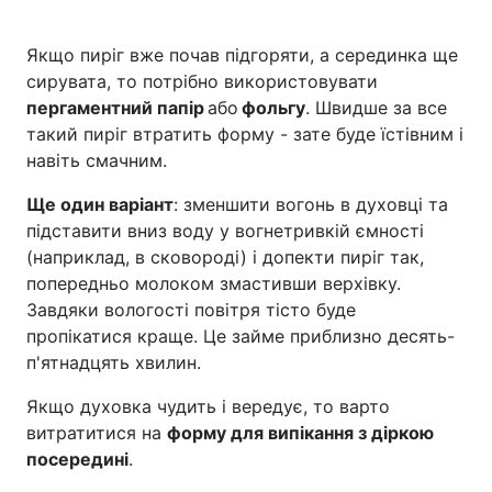
Якщо пиріг вже почав підгоряти, а серединка ще
сирувата, то потрібно використовувати
пергаментний папір
або
фольгу
. Швидше за все
такий пиріг втратить форму - зате буде їстівним і
навіть смачним.
Ще один варіант
: зменшити вогонь в духовці та
підставити вниз воду у вогнетривкій ємності
(наприклад, в сковороді) і допекти пиріг так,
попередньо молоком змастивши верхівку.
Завдяки вологості повітря тісто буде
пропікатися краще. Це займе приблизно десять-
п'ятнадцять хвилин.
Якщо духовка чудить і вередує, то варто
витратитися на
форму для випікання з діркою
посередині
.