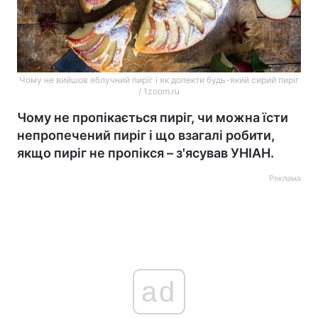
Чому не вийшов яблучний пиріг і як допекти будь-який сирий пиріг
/ 1zoom.ru
Чому не пропікається пиріг, чи можна їсти
непропечений пиріг і що взагалі робити,
якщо пиріг не пропікся – з'ясував УНІАН.
Реклама
ad