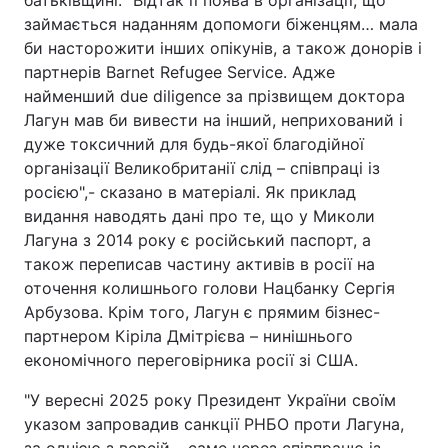
батьківщині. "Відтак її поява в організації, що
займається наданням допомоги біженцям… мала
би насторожити інших опікунів, а також донорів і
партнерів Barnet Refugee Service. Адже
найменший due diligence за прізвищем доктора
Лагун мав би вивести на інший, неприхований і
дуже токсичний для будь-якої благодійної
організації Великобританії слід – співпраці із
росією",- сказано в матеріалі. Як приклад
видання наводять дані про те, що у Миколи
Лагуна з 2014 року є російський паспорт, а
також переписав частину активів в росії на
оточення колишнього голови Нацбанку Сергія
Арбузова. Крім того, Лагун є прямим бізнес-
партнером Кіріла Дмітрієва – нинішнього
економічного переговірника росії зі США.
"У вересні 2025 року Президент України своїм
указом запровадив санкції РНБО проти Лагуна,