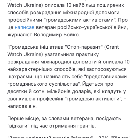
Watch Ukraine) описала 10 найбільш поширених
способів розкрадання міжнародної допомоги
професійними "громадськими активістами". Про
це
написав
ветеран російсько-української війни,
журналіст Володимир Бойко.
"Громадська ініціатива "Стоп-паразит" (Grant
Watch Ukraine) узагальнила практику
розкрадання міжнародної допомоги й описала 10
найхарактерніших способів, які застосовуються
шахраями, що називають себе "представниками
громадянського суспільства". Йдеться про
десятки й сотні мільйонів доларів, які кладуть у
свої кишені професійні "громадські активісти", –
написав він.
Перше місце, за словами ветерана, посідають
"відкати" під час отримання грантів.
"Загальновідомий розмір "відкату" – 20%. "Відкат"