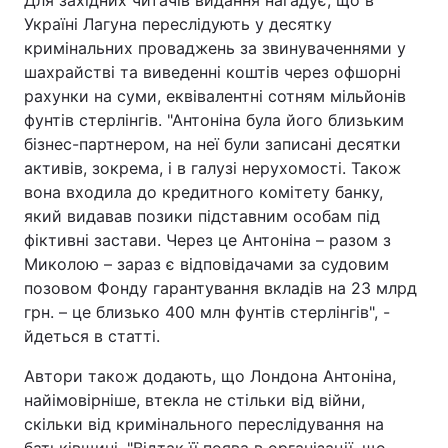
Для західних читачів видання нагадує, що в
Україні Лагуна переслідують у десятку
кримінальних проваджень за звинуваченнями у
шахрайстві та виведенні коштів через офшорні
рахунки на суми, еквівалентні сотням мільйонів
фунтів стерлінгів. "Антоніна була його близьким
бізнес-партнером, на неї були записані десятки
активів, зокрема, і в галузі нерухомості. Також
вона входила до кредитного комітету банку,
який видавав позики підставним особам під
фіктивні застави. Через це Антоніна – разом з
Миколою – зараз є відповідачами за судовим
позовом Фонду гарантування вкладів на 23 млрд
грн. – це близько 400 млн фунтів стерлінгів", -
йдеться в статті.
Автори також додають, що Лондона Антоніна,
найімовірніше, втекла не стільки від війни,
скільки від кримінального переслідування на