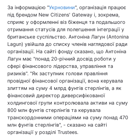
За інформацією "
Укрновини
", організація працює
під брендом New Citizens' Gateway і, зокрема,
сприяє у оформленні віз біженця та подальшого
отримання статусів для полегшення інтеграції у
британське суспільство. Антоніна Лагун (Antonina
Lagun) увійшла до списку членів наглядової ради
організації. На сайті фонду сказано, що Антоніна
Лагун має "понад 20-річний досвід роботи у
сфері фінансового лідерства, управління та
ризиків". "Як заступник голови правління
провідної фінансової організації, вона керувала
злиттям на суму 4 млрд фунтів стерлінгів, а як
фінансовий директор диверсифікованої
холдингової групи контролювала активи на суму
800 млн фунтів стерлінгів та керувала
транскордонними операціями на суму понад 470
млн фунтів стерлінгів", - сказано на сайті
організації у розділі Trustees.