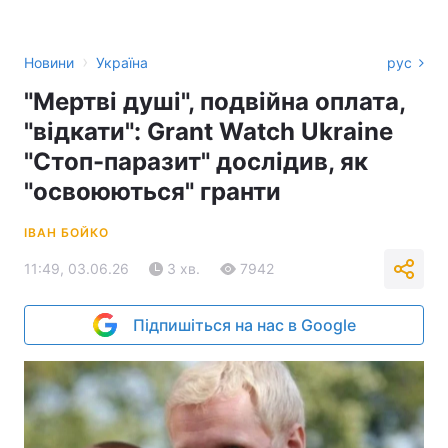
›
Новини
Україна
рус
"Мертві душі", подвійна оплата,
"відкати": Grant Watch Ukraine
"Стоп-паразит" дослідив, як
"освоюються" гранти
ІВАН БОЙКО
11:49, 03.06.26
3 хв.
7942
Підпишіться на нас в Google