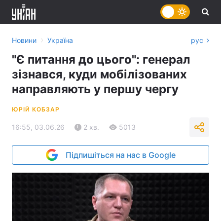
›
Новини
Україна
рус
"Є питання до цього": генерал
зізнався, куди мобілізованих
направляють у першу чергу
ЮРІЙ КОБЗАР
16:55, 03.06.26
2 хв.
5013
Підпишіться на нас в Google