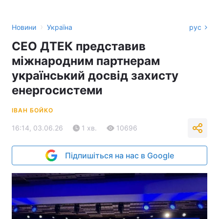
›
Новини
Україна
рус
CEO ДТЕК представив
міжнародним партнерам
український досвід захисту
енергосистеми
ІВАН БОЙКО
16:14, 03.06.26
1 хв.
10696
Підпишіться на нас в Google