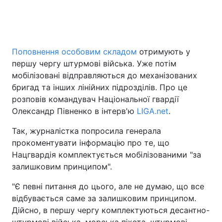
Головна
Війна
Поповнення особовим складом
отримують у
першу чергу штурмові війська. Уже потім
Україна
Політика
мобілізовані відправляються до механізованих
Економіка
Світ
бригад та інших лінійних підрозділів. Про це
розповів командувач Національної гвардії
Спорт
Наука
Олександр Півненко в інтерв'ю
LIGA.net
.
Техно і зв'язок
Лайт
Так, журналістка попросила генерала
прокоментувати інформацію про те, що
Зброя
Інциденти
Нацгвардія комплектується мобілізованими "за
залишковим принципом".
Здоров'я
Туризм
"Є певні питання до цього, але не думаю, що все
Цікавинки
Погода
відбувається саме за залишковим принципом.
Дійсно, в першу чергу комплектуються десантно-
Екологія
Регіони