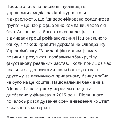
Посилаючись на численні публікації в
українських медіа, західні журналісти
підкреслюють, що "диверсифікована холдингова
група" – це набір офшорних компаній, через які
брат Антоніни та його оточення де-факто
відмивали гроші рефінансування Національного
банку, а також кредити державних Ощадбанку і
Укрексімбанку. "А видані фіктивним фірмам
позики в результаті позбавили збанкрутілу
фінустанову реальних застав. І коли прийшов час
платити за депозитами після банкрутства, в
другому за величиною приватному банку країни
не було на це коштів. Національний банк вивів
"Дельта банк" з ринку через махінації та
дисбаланс у фінансах в 2015 році. Після цього
почалось розслідування схем виведення коштів",
- сказано в матеріалі.