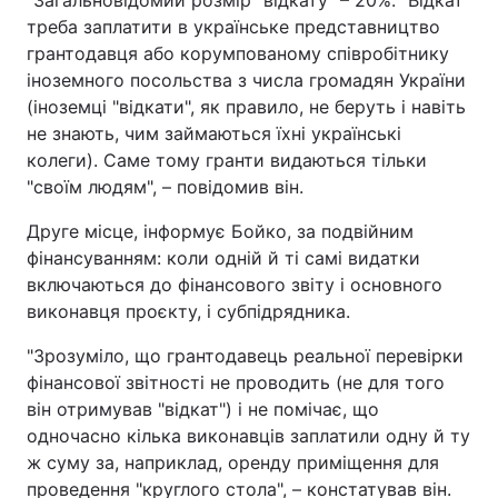
треба заплатити в українське представництво
грантодавця або корумпованому співробітнику
іноземного посольства з числа громадян України
(іноземці "відкати", як правило, не беруть і навіть
не знають, чим займаються їхні українські
колеги). Саме тому гранти видаються тільки
"своїм людям", – повідомив він.
Друге місце, інформує Бойко, за подвійним
фінансуванням: коли одній й ті самі видатки
включаються до фінансового звіту і основного
виконавця проєкту, і субпідрядника.
"Зрозуміло, що грантодавець реальної перевірки
фінансової звітності не проводить (не для того
він отримував "відкат") і не помічає, що
одночасно кілька виконавців заплатили одну й ту
ж суму за, наприклад, оренду приміщення для
проведення "круглого стола", – констатував він.