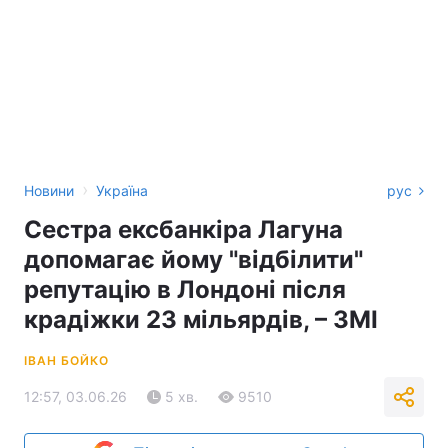
›
Новини
Україна
рус
Сестра ексбанкіра Лагуна
допомагає йому "відбілити"
репутацію в Лондоні після
крадіжки 23 мільярдів, – ЗМІ
ІВАН БОЙКО
12:57, 03.06.26
5 хв.
9510