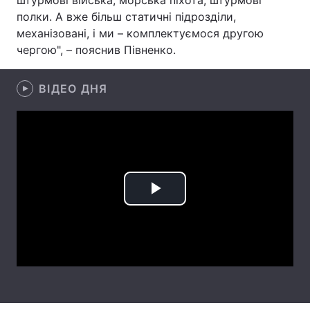
штурмові війська, морська піхота, штурмові
полки. А вже більш статичні підрозділи,
Лонгріди
механізовані, і ми – комплектуємося другою
чергою", – пояснив Півненко.
Відео з Youtube
Статті
ВІДЕО ДНЯ
Інтерв'ю
Думки
Архів
Вакансії
Контакти
Послуги
Play
Video