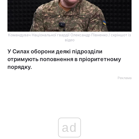
Командувач Національної гвардії Олександр Півненко / скріншот із
відео
У Силах оборони деякі підрозділи
отримують поповнення в пріоритетному
порядку.
Реклама
ad