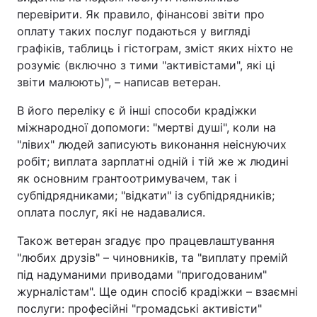
перевірити. Як правило, фінансові звіти про
оплату таких послуг подаються у вигляді
графіків, таблиць і гістограм, зміст яких ніхто не
розуміє (включно з тими "активістами", які ці
звіти малюють)", – написав ветеран.
В його переліку є й інші способи крадіжки
міжнародної допомоги: "мертві душі", коли на
"лівих" людей записують виконання неіснуючих
робіт; виплата зарплатні одній і тій же ж людині
як основним грантоотримувачем, так і
субпідрядниками; "відкати" із субпідрядників;
оплата послуг, які не надавалися.
Також ветеран згадує про працевлаштування
"любих друзів" – чиновників, та "виплату премій
під надуманими приводами "пригодованим"
журналістам". Ще один спосіб крадіжки – взаємні
послуги: професійні "громадські активісти"