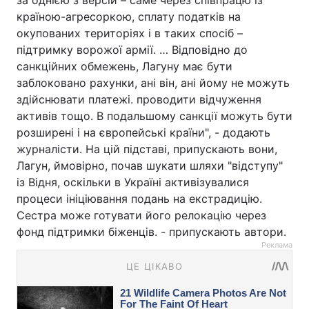
за однією з версій – саме через співпрацю із
країною-агресоркою, сплату податків на
окупованих територіях і в таких спосіб –
підтримку ворожої армії. … Відповідно до
санкційних обмежень, Лагуну має бути
заблоковано рахунки, ані він, ані йому не можуть
здійснювати платежі. проводити відчуження
активів тощо. В подальшому санкції можуть бути
розширені і на європейські країни", - додають
журналісти. На цій підставі, припускають вони,
Лагун, ймовірно, почав шукати шляхи "відступу"
із Відня, оскільки в Україні активізувалися
процеси ініціювання подань на екстрадицію.
Сестра може готувати його релокацію через
фонд підтримки біженців. - припускають автори.
Реклама