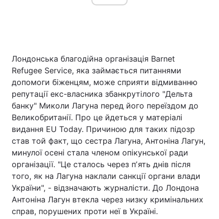
Лондонська благодійна організація Barnet
Refugee Service, яка займається питаннями
допомоги біженцям, може сприяти відмиванню
репутації екс-власника збанкрутілого "Дельта
банку" Миколи Лагуна перед його переїздом до
Великобританії. Про це йдеться у матеріалі
видання EU Today. Причиною для таких підозр
став той факт, що сестра Лагуна, Антоніна Лагун,
минулої осені стала членом опікунської ради
організації. "Це сталось через пʼять днів після
того, як на Лагуна наклали санкції органи влади
України", - відзначають журналісти. До Лондона
Антоніна Лагун втекла через низку кримінальних
справ, порушених проти неї в Україні.