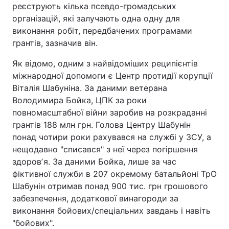
реєструють кілька псевдо-громадських
організацій, які залучають одна одну для
виконання робіт, передбачених програмами
грантів, зазначив він.
Як відомо, одним з найвідоміших реципієнтів
міжнародної допомоги є Центр протидії корупції
Віталія Шабуніна. За даними ветерана
Володимира Бойка, ЦПК за роки
повномасштабної війни заробив на розкраданні
грантів 188 млн грн. Голова Центру Шабунін
понад чотири роки рахувався на службі у ЗСУ, а
нещодавно "списався" з неї через погіршення
здоровʼя. За даними Бойка, лише за час
фіктивної служби в 207 окремому батальйоні ТрО
Шабунін отримав понад 900 тис. грн грошового
забезпечення, додаткової винагороди за
виконання бойових/спеціальних завдань і навіть
"бойових".