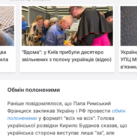
Тема оформлення
два
"Вдома": у Київ прибули десятеро
Україн
тила
звільнених з полону українців (відео)
УПЦ МП
в'язни
Обмін полоненими
Раніше повідомлялося, що Папа Римський
Франциск закликав Україну і РФ провести
обмін
полоненими
у форматі "всіх на всіх". Голова
української розвідки Кирило Буданов сказав, що
українська сторона виступає лише "за", але