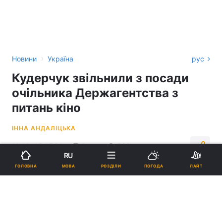
›
Новини
Україна
рус
Кудерчук звільнили з посади
очільника Держагентства з
питань кіно
ІННА АНДАЛІЦЬКА
18:16, 05.07.24
2 хв.
538
RU
МОВА
ГОЛОВНА
РОЗДІЛИ
ПОГОДА
ЛАЙТ
Підпишіться на нас в Google