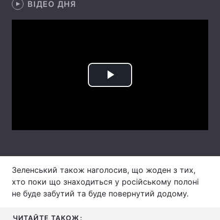
ВІДЕО ДНЯ
Лонгріди
Відео з Youtube
Статті
Інтерв'ю
Думки
Play
Архів
Вакансії
Video
Контакти
Послуги
Зеленський також наголосив, що жоден з тих,
хто поки що знаходиться у російському полоні
не буде забутий та буде повернутий додому.
ЧИТАЙТЕ ТАКОЖ: