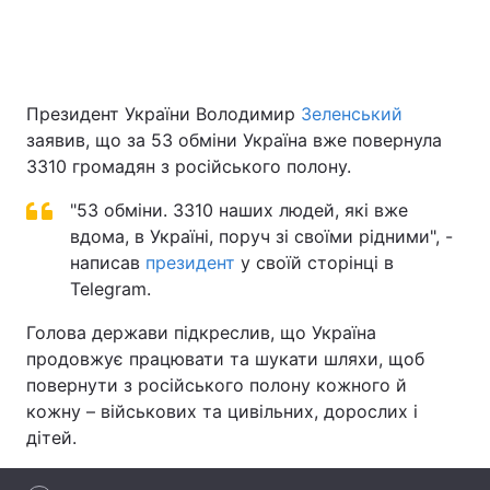
Головна
Війна
Президент України Володимир
Зеленський
заявив, що за 53 обміни Україна вже повернула
Україна
Політика
3310 громадян з російського полону.
Економіка
Світ
"53 обміни. 3310 наших людей, які вже
вдома, в Україні, поруч зі своїми рідними", -
Спорт
Наука
написав
президент
у своїй сторінці в
Техно і зв'язок
Лайт
Telegram.
Голова держави підкреслив, що Україна
Зброя
Інциденти
продовжує працювати та шукати шляхи, щоб
Здоров'я
Туризм
повернути з російського полону кожного й
кожну – військових та цивільних, дорослих і
Цікавинки
Погода
дітей.
Екологія
Регіони