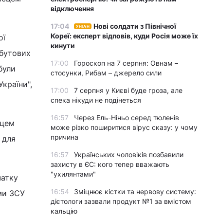
відключення
17:04
Нові солдати з Північної
УНІАН
Кореї: експерт відповів, куди Росія може їх
ої
кинути
обутових
17:00
Гороскоп на 7 серпня: Овнам –
були
стосунки, Рибам – джерело сили
країни",
17:00
7 серпня у Києві буде гроза, але
спека нікуди не подінеться
16:57
Через Ель-Ніньо серед тюленів
сцем
може різко поширитися вірус сказу: у чому
причина
 для
16:57
Українських чоловіків позбавили
захисту в ЄС: кого тепер вважають
"ухилянтами"
чатку
16:54
Зміцнює кістки та нервову систему:
ми ЗСУ
дієтологи зазвали продукт №1 за вмістом
кальцію