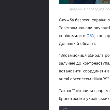
Зрадниця проводила роз
Служба безпеки України 
Телеграм-канали окупанті
повідомили в
СБУ
, контр
Донецькій області.
"Зловмисниця збирала роз
залучені до контрнаступа
встановити координати во
числі артсистем HIMARS", 
Також її цікавили напрям
бронетехніки українських