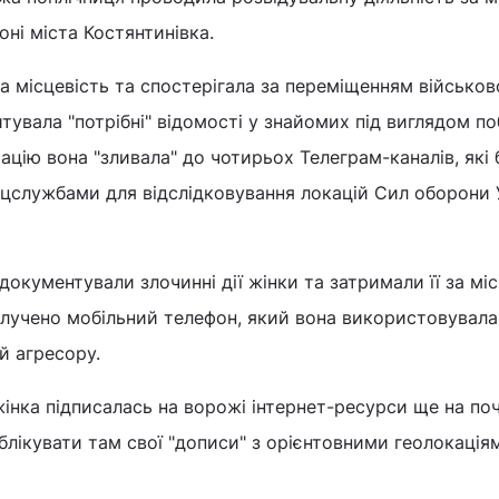
оні міста Костянтинівка.
 місцевість та спостерігала за переміщенням військов
итувала "потрібні" відомості у знайомих під виглядом п
цію вона "зливала" до чотирьох Телеграм-каналів, які 
цслужбами для відслідковування локацій Сил оборони У
документували злочинні дії жінки та затримали її за мі
илучено мобільний телефон, який вона використовувала
й агресору.
жінка підписалась на ворожі інтернет-ресурси ще на по
блікувати там свої "дописи" з орієнтовними геолокація