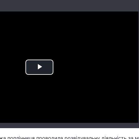
Play
Video
жа поплічниця проводила розвідувальну діяльність за 