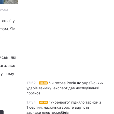
ov.ua
ивала" у
утом. Як
в
ськ, які
агалась
 у тому
17:52
Чи готова Росія до українських
УНІАН
ударів взимку: експерт дав несподіваний
прогноз
17:34
"Укренерго" підняло тарифи з
УНІАН
1 серпня: наскільки зросте вартість
зарядки електромобілів