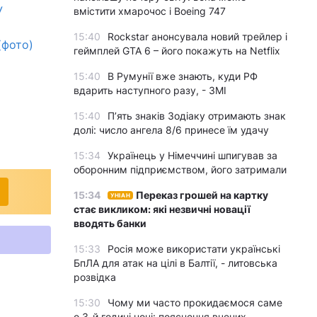
У
вмістити хмарочос і Boeing 747
15:40
Rockstar анонсувала новий трейлер і
(фото)
геймплей GTA 6 – його покажуть на Netflix
15:40
В Румунії вже знають, куди РФ
вдарить наступного разу, - ЗМІ
15:40
П’ять знаків Зодіаку отримають знак
долі: число ангела 8/6 принесе їм удачу
15:34
Українець у Німеччині шпигував за
оборонним підприємством, його затримали
15:34
Переказ грошей на картку
УНІАН
стає викликом: які незвичні новації
вводять банки
15:33
Росія може використати українські
БпЛА для атак на цілі в Балтії, - литовська
розвідка
15:30
Чому ми часто прокидаємося саме
о 3-й годині ночі: пояснення вчених