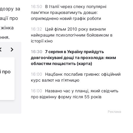
16:50
В Італії через спеку популярні
ідозру за
пам'ятки працюватимуть довше:
ації про
оприлюднено новий графік роботи
 жінка
16:32
Цей фільм 2010 року визнали
найкращим психологічним бойовиком в
ння.
історії кіно
16:30
7 серпня в Україну прийдуть
довгоочікувані дощі та прохолода: яким
областям пощастить (карта)
Затримано
і про
інформаторку ФСБ,
16:00
Нацбанк послабив гривню: офіційний
яка наводила
курс валют на п’ятницю
російські "Смерчі" на Краматорськ
н
16:00
Названо час у планці, який свідчить
про відмінну форму після 55 років
Реклама