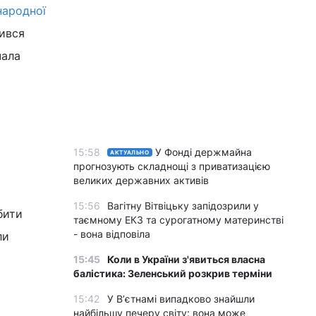
народної
чився
чала
15:58
У Фонді держмайна
АКТУАЛЬНО
прогнозують складнощі з приватизацією
великих державних активів
15:56
Вагітну Вітвіцьку запідозрили у
бити
таємному ЕКЗ та сурогатному материнстві
- вона відповіла
ли
15:45
Коли в України з'явиться власна
балістика: Зеленський розкрив терміни
15:42
У Вʼєтнамі випадково знайшли
найбільшу печеру світу: вона може