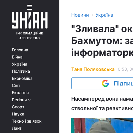
›
Новини
Україна
"Зливала" ок
ІНФОРМАЦІЙНЕ
Бахмутом: з
АГЕНТСТВО
інформатор
Головна
Війна
Україна
Таня Поляковська
10:50, 0
Політика
Економіка
Підпиш
Світ
Екологія
Насамперед вона нама
Регіони
Спорт
ствольної та реактивно
Наука
Техно і зв'язок
Лайт