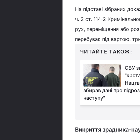
На підставі зібраних док
ч. 2 ст. 114-2 Криміналь
рух, переміщення або роз
перебуває під вартою, три
ЧИТАЙТЕ ТАКОЖ:
Кати і звірі: що
СБУ з
розповідають місцеві
"крота
мешканці про двох
Нацгв
 ракет на Грозу
збирав дані про підроз
наступу"
Викриття зрадника-на