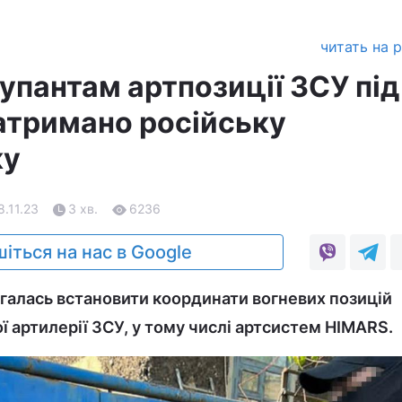
читать на 
упантам артпозиції ЗСУ під
атримано російську
ку
8.11.23
3 хв.
6236
іться на нас в Google
галась встановити координати вогневих позицій
ї артилерії ЗСУ, у тому числі артсистем HIMARS.