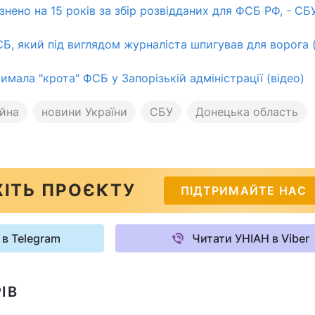
нено на 15 років за збір розвідданих для ФСБ РФ, - СБ
Б, який під виглядом журналіста шпигував для ворога 
мала "крота" ФСБ у Запорізькій адміністрації (відео)
ійна
новини України
СБУ
Донецька область
ІТЬ ПРОЄКТУ
ПІДТРИМАЙТЕ НАС
 в Telegram
Читати УНІАН в Viber
ІВ