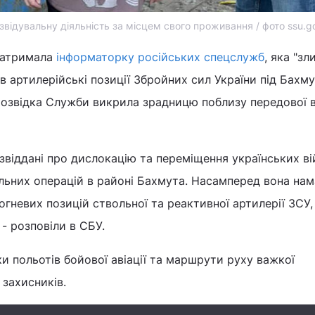
відувальну діяльність за місцем свого проживання / фото ssu.g
затримала
інформаторку російських спецслужб
, яка "зл
в артилерійські позиції Збройних сил України під Бахм
розвідка Служби викрила зрадницю поблизу передової 
віддані про дислокацію та переміщення українських вій
льних операцій в районі Бахмута. Насамперед вона нам
гневих позицій ствольної та реактивної артилерії ЗСУ,
- розповіли в СБУ.
ки польотів бойової авіації та маршрути руху важкої
 захисників.