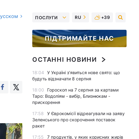
русском
RU
+39
ПОСЛУГИ
ПІДТРИМАЙТЕ НАС
ОСТАННІ НОВИНИ
18:04
У Україні з'явиться нове свято: що
будуть відзначати 8 серпня
18:00
Гороскоп на 7 серпня за картами
Таро: Водоліям - вибір, Близнюкам -
прискорення
17:58
У Єврокомісії відреагували на заяву
Зеленського про скорочення поставок
ракет
17:55
7 продуктів, у яких корисних жирів