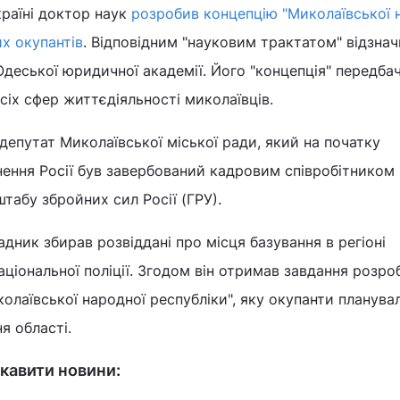
країні доктор наук
розробив концепцію "Миколаївської 
их окупантів
. Відповідним "науковим трактатом" відзна
 Одеської юридичної академії. Його "концепція" передба
сіх сфер життєдіяльності миколаївців.
епутат Миколаївської міської ради, який на початку
ення Росії був завербований кадровим співробітником
табу збройних сил Росії (ГРУ).
дник збирав розвіддані про місця базування в регіоні
аціональної поліції. Згодом він отримав завдання розро
колаївської народної республіки", яку окупанти планува
я області.
кавити новини: