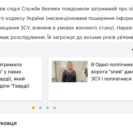
азів слідчі Служби безпеки повідомили затриманій про п
ного кодексу України (несанкціоноване поширення інформ
міщення ЗСУ, вчинене в умовах воєнного стану). Наразі
ває розслідування. Їй загрожує до восьми років ув’язне
атримала
В Одесі поплічник
" у лавах
ворога "злив" дан
ардії, який
ЗСУ і поплатився
діли "Гвардії
уковця