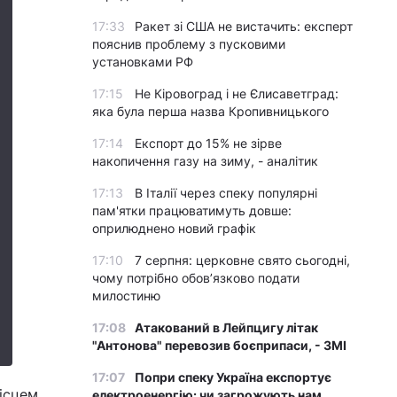
17:33
Ракет зі США не вистачить: експерт
пояснив проблему з пусковими
установками РФ
17:15
Не Кіровоград і не Єлисаветград:
яка була перша назва Кропивницького
17:14
Експорт до 15% не зірве
накопичення газу на зиму, - аналітик
17:13
В Італії через спеку популярні
пам'ятки працюватимуть довше:
оприлюднено новий графік
17:10
7 серпня: церковне свято сьогодні,
чому потрібно обов’язково подати
милостиню
17:08
Атакований в Лейпцигу літак
"Антонова" перевозив боєприпаси, - ЗМІ
17:07
Попри спеку Україна експортує
місцем
електроенергію: чи загрожують нам