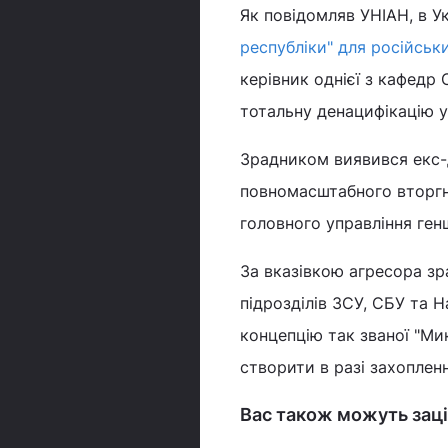
Як повідомляв УНІАН, в У
республіки" для російськ
керівник однієї з кафедр
тотальну денацифікацію у
Зрадником виявився екс-д
повномасштабного вторгн
головного управління генш
За вказівкою агресора зра
підрозділів ЗСУ, СБУ та Н
концепцію так званої "Ми
створити в разі захопленн
Вас також можуть заці