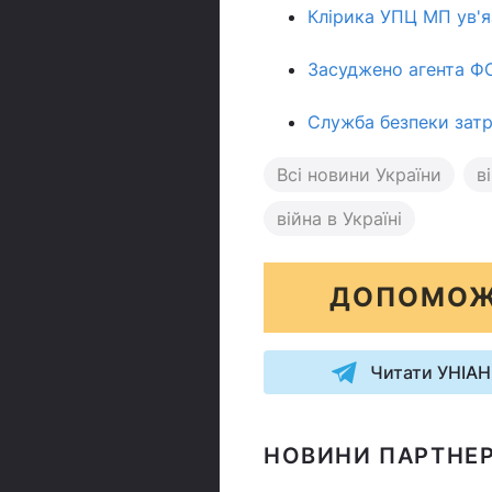
Клірика УПЦ МП ув'яз
Засуджено агента ФС
Служба безпеки затри
Всі новини України
в
війна в Україні
ДОПОМОЖ
Читати УНІАН
НОВИНИ ПАРТНЕР