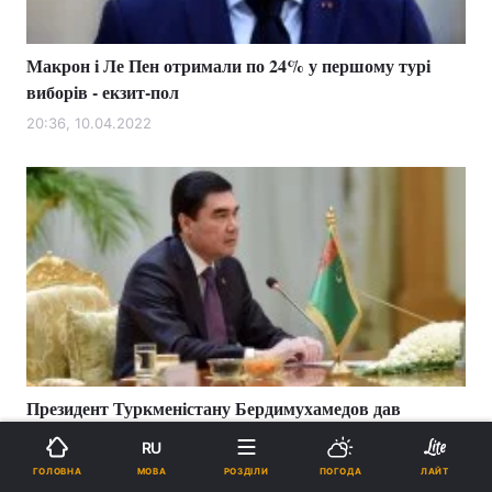
Макрон і Ле Пен отримали по 24% у першому турі
виборів - екзит-пол
20:36, 10.04.2022
Президент Туркменістану Бердимухамедов дав
зрозуміти, що має намір піти з посади
RU
21:51, 12.02.2022
МОВА
ГОЛОВНА
РОЗДІЛИ
ПОГОДА
ЛАЙТ