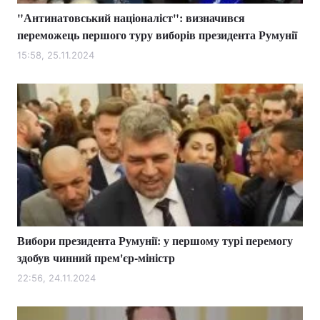
"Антинатовський націоналіст": визначився
переможець першого туру виборів президента Румунії
15:58, 25.11.2024
Вибори президента Румунії: у першому турі перемогу
здобув чинний прем'єр-міністр
22:56, 24.11.2024