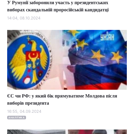
У Румунії заборонили участь у президентських
виборах скандальній проросійській кандидатці
14:04, 08.10.2024
ЄС чи РФ: у який бік прямуватиме Молдова після
виборів президента
16:55, 04.09.2024
АНАЛІТИКА