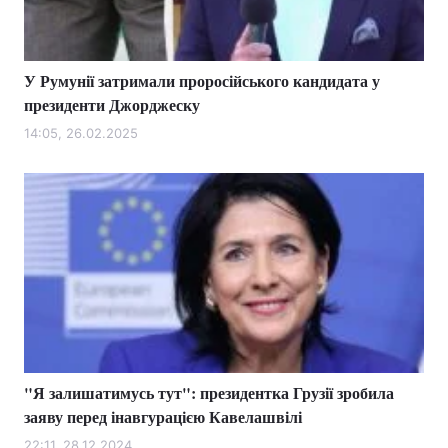
У Румунії затримали проросійського кандидата у
Головна
Війна
президенти Джорджеску
Україна
Політика
14:05, 26.02.2025
Економіка
Світ
Спорт
Наука
Техно і зв'язок
Лайт
Зброя
Інциденти
Здоров'я
Туризм
"Я залишатимусь тут": президентка Грузії зробила
Цікавинки
Погода
заяву перед інавгурацією Кавелашвілі
Екологія
Регіони
22:11, 28.12.2024