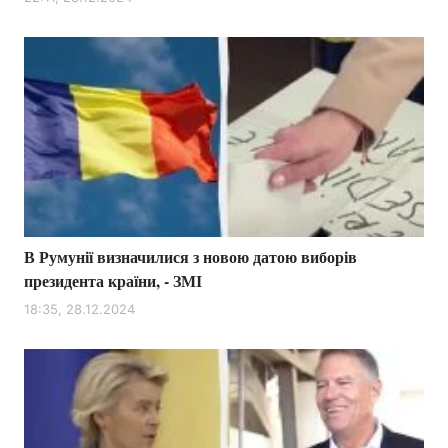
Лонгріди
Відео з Youtube
Статті
Інтерв'ю
Думки
Архів
Вакансії
Контакти
В Румунії визначилися з новою датою виборів
Послуги
президента країни, - ЗМІ
18:35, 28.12.2024