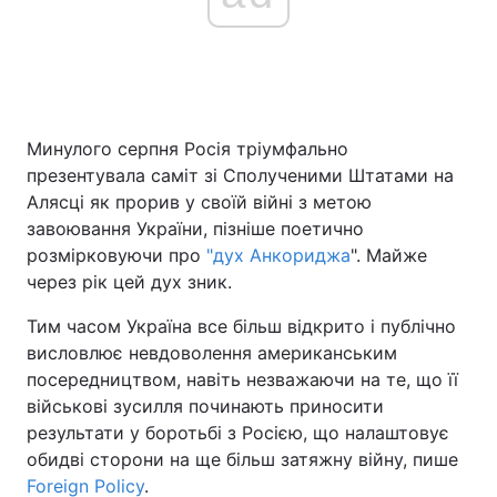
Головна
Війна
Україна
Політика
Минулого серпня Росія тріумфально
презентувала саміт зі Сполученими Штатами на
Економіка
Світ
Алясці як прорив у своїй війні з метою
завоювання України, пізніше поетично
Спорт
Наука
розмірковуючи про
"дух Анкориджа
". Майже
через рік цей дух зник.
Техно і зв'язок
Лайт
Тим часом Україна все більш відкрито і публічно
Зброя
Інциденти
висловлює невдоволення американським
посередництвом, навіть незважаючи на те, що її
Здоров'я
Туризм
військові зусилля починають приносити
результати у боротьбі з Росією, що налаштовує
Цікавинки
Погода
обидві сторони на ще більш затяжну війну, пише
Foreign Policy
.
Екологія
Регіони