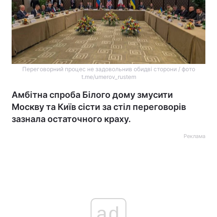
Переговорний процес не задовольнив обидві сторони / фото
t.me/umerov_rustem
Амбітна спроба Білого дому змусити
Москву та Київ сісти за стіл переговорів
зазнала остаточного краху.
Реклама
ad