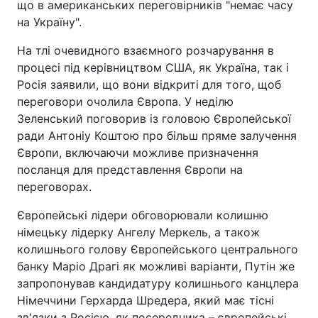
що в американських переговірників "немає часу
на Україну".
На тлі очевидного взаємного розчарування в
процесі під керівництвом США, як Україна, так і
Росія заявили, що вони відкриті для того, щоб
переговори очолила Європа. У неділю
Зеленський поговорив із головою Європейської
ради Антоніу Коштою про більш пряме залучення
Європи, включаючи можливе призначення
посланця для представлення Європи на
переговорах.
Європейські лідери обговорювали колишню
німецьку лідерку Ангелу Меркель, а також
колишнього голову Європейського центрального
банку Маріо Драгі як можливі варіанти, Путін же
запропонував кандидатуру колишнього канцлера
Німеччини Герхарда Шредера, який має тісні
зв'язки з Росією, як посередника – європейські