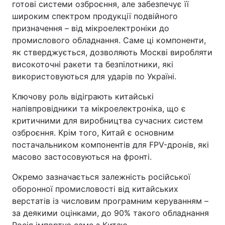
готові системи озброєння, але забезпечує її
широким спектром продукції подвійного
призначення – від мікроелектроніки до
промислового обладнання. Саме ці компоненти,
як стверджується, дозволяють Москві виробляти
високоточні ракети та безпілотники, які
використовуються для ударів по Україні.
Ключову роль відіграють китайські
напівпровідники та мікроелектроніка, що є
критичними для виробництва сучасних систем
озброєння. Крім того, Китай є основним
постачальником компонентів для FPV-дронів, які
масово застосовуються на фронті.
Окремо зазначається залежність російської
оборонної промисловості від китайських
верстатів із числовим програмним керуванням –
за деякими оцінками, до 90% такого обладнання
Росія імпортує саме з Китаю.