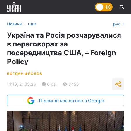
›
Новини
Світ
рус
Україна та Росія розчарувалися
в переговорах за
посередництва США, – Foreign
Policy
БОГДАН ФРОЛОВ
11:10, 21.05.26
6 хв.
3455
Підпишіться на нас в Google