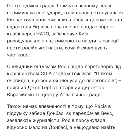
Проте адміністрація Трампа в певному сенсі
стримувала свої удари, коли справа стосувалася
Києва: хоча вона зменшила обсяги допомоги, що
надається Україні, вона все ще продає зброю
країні через НАТО, забезпечує Київ
розвідувальною підтримкою та вводить санкції
проти російської нафти, хоча й скасовує їх
частково.
Очевидний ентузіазм Росії щодо переговорів під
керівництвом США згодом теж згас. "Цілком
очевидно, що вони охолонули до переговорів", –
пояснив Джон Гербст, старший директор
Євразійського центру Атлантичної ради.
Також немає впевненості в тому, що Росія в
підсумку забере Донбас, як передбачав Венс,
заявляють журналісти. Росія просунулася
відносно мало на Донбасі, а нещодавно навіть