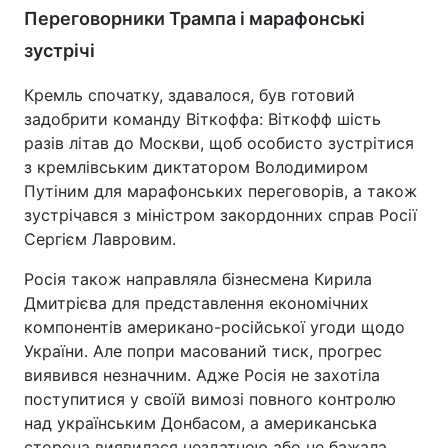
Переговорники Трампа і марафонські
Тема оформлення
зустрічі
Кремль спочатку, здавалося, був готовий
задобрити команду Віткоффа: Віткофф шість
разів літав до Москви, щоб особисто зустрітися
з кремлівським диктатором Володимиром
Путіним для марафонських переговорів, а також
зустрічався з міністром закордонних справ Росії
Сергієм Лавровим.
Росія також направляла бізнесмена Кирила
Дмитрієва для представлення економічних
компонентів американо-російської угоди щодо
України. Але попри масований тиск, прогрес
виявився незначним. Адже Росія не захотіла
поступитися у своїй вимозі повного контролю
над українським Донбасом, а американська
сторона виявилася нездатною або не бажала