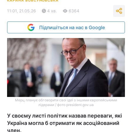
КАРИНА БОВСУНОВСЬКА
11:01, 21.05.26
4 хв.
6364
Підпишіться на нас в Google
Мерц планує обговорити свої ідеї з іншими європейськими
лідерами / фото president.gov.ua
У своєму листі політик назвав переваги, які
Україна могла б отримати як асоційований
член.