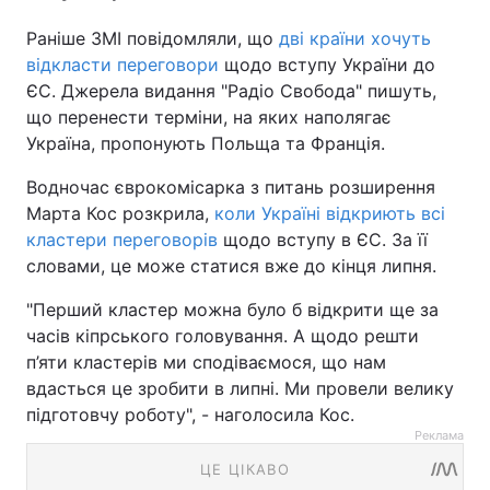
Раніше ЗМІ повідомляли, що
дві країни хочуть
відкласти переговори
щодо вступу України до
ЄС. Джерела видання "Радіо Свобода" пишуть,
що перенести терміни, на яких наполягає
Україна, пропонують Польща та Франція.
Водночас єврокомісарка з питань розширення
Марта Кос розкрила,
коли Україні відкриють всі
кластери переговорів
щодо вступу в ЄС. За її
словами, це може статися вже до кінця липня.
"Перший кластер можна було б відкрити ще за
часів кіпрського головування. А щодо решти
п’яти кластерів ми сподіваємося, що нам
вдасться це зробити в липні. Ми провели велику
підготовчу роботу", - наголосила Кос.
Реклама