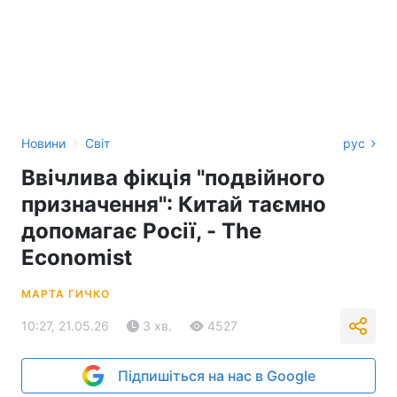
›
Новини
Світ
рус
Ввічлива фікція "подвійного
призначення": Китай таємно
допомагає Росії, - The
Economist
МАРТА ГИЧКО
10:27, 21.05.26
3 хв.
4527
Підпишіться на нас в Google