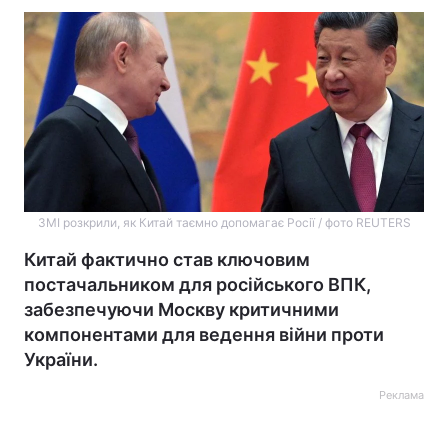
ЗМІ розкрили, як Китай таємно допомагає Росії / фото REUTERS
Китай фактично став ключовим
постачальником для російського ВПК,
забезпечуючи Москву критичними
компонентами для ведення війни проти
України.
Реклама