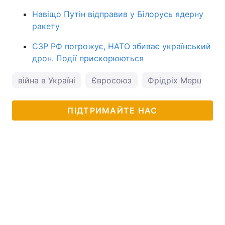
Навіщо Путін відправив у Білорусь ядерну
ракету
СЗР РФ погрожує, НАТО збиває український
дрон. Події прискорюються
війна в Україні
Євросоюз
Фрідріх Мерц
ПІДТРИМАЙТЕ НАС