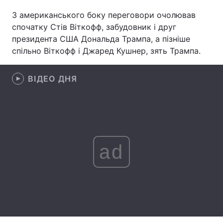
З американського боку переговори очолював
Лонгріди
спочатку Стів Віткофф, забудовник і друг
президента США Дональда Трампа, а пізніше
Відео з Youtube
Статті
спільно Віткофф і Джаред Кушнер, зять Трампа.
Інтерв'ю
Думки
ВІДЕО ДНЯ
Архів
Вакансії
Контакти
Послуги
ad