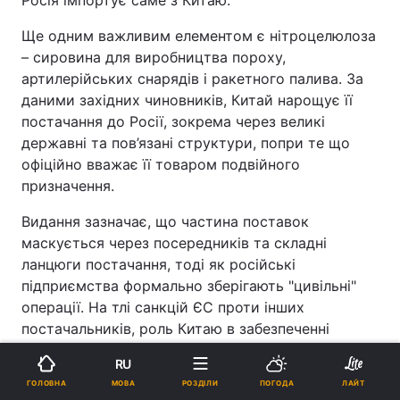
Ще одним важливим елементом є нітроцелюлоза
– сировина для виробництва пороху,
артилерійських снарядів і ракетного палива. За
даними західних чиновників, Китай нарощує її
постачання до Росії, зокрема через великі
державні та пов’язані структури, попри те що
офіційно вважає її товаром подвійного
призначення.
Видання зазначає, що частина поставок
маскується через посередників та складні
ланцюги постачання, тоді як російські
підприємства формально зберігають "цивільні"
операції. На тлі санкцій ЄС проти інших
постачальників, роль Китаю в забезпеченні
російської військової машини, за оцінками
RU
експертів, лише посилюється.
МОВА
ГОЛОВНА
РОЗДІЛИ
ПОГОДА
ЛАЙТ