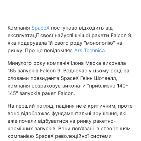
Головна
Війна
Компанія
SpaceX
поступово відходить від
експлуатації своєї найуспішнішої ракети Falcon 9,
Україна
Політика
яка подарувала їй свого роду "монополію" на
ринку. Про це повідомляє
Ars Technica
.
Економіка
Світ
Минулого року компанія Ілона Маска виконала
Спорт
Наука
165 запусків Falcon 9. Водночас у цьому році, за
словами президента SpaceX Гвінн Шотвелл,
Техно і зв'язок
Лайт
компанія розраховує виконати "приблизно 140–
145" запусків ракет Falcon.
Зброя
Інциденти
На перший погляд, падіння не є критичним, проте
Здоров'я
Туризм
воно відображає фундаментальні зрушення, які
вже почали відбуватися на ринку ракетно-
Цікавинки
Погода
космічних запусків. Вони пов’язані із створенням
компанією SpaceX революційної системи
Екологія
Регіони