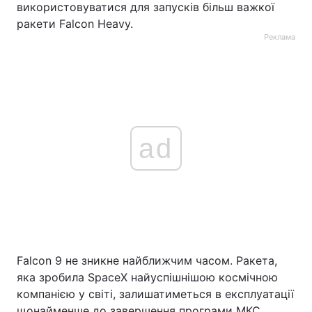
використовуватися для запусків більш важкої
ракети Falcon Heavy.
Реклама
ad
Falcon 9 не зникне найближчим часом. Ракета,
яка зробила SpaceX найуспішнішою космічною
компанією у світі, залишатиметься в експлуатації
щонайменше до завершення програми МКС.