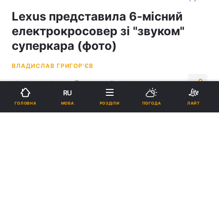
Lexus представила 6-місний
електрокросовер зі "звуком"
суперкара (фото)
ВЛАДИСЛАВ ГРИГОР'ЄВ
17:34, 08.05.26
3 хв.
1588
RU
МОВА
ГОЛОВНА
РОЗДІЛИ
ПОГОДА
ЛАЙТ
Підпишіться на нас в Google