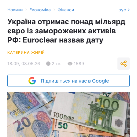
›
›
Новини
Економіка
Фінанси
рус
Україна отримає понад мільярд
євро із заморожених активів
РФ: Euroclear назвав дату
КАТЕРИНА ЖИРІЙ
18:09, 08.05.26
2 хв.
1589
Підпишіться на нас в Google