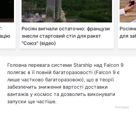
:
Росіян вигнали остаточно: французи
Росіян
ацію
знесли стартовий стіл для ракет
для за
"Союз" (відео)
Головна перевага системи Starship над Falcon 9
полягає в її повній багаторазовості (Falcon 9 є
лише частково багаторазовою), що в теорії
забезпечить зниження вартості доставки
вантажів у космос та дозволить виконувати
запуски ще частіше.
Реклама