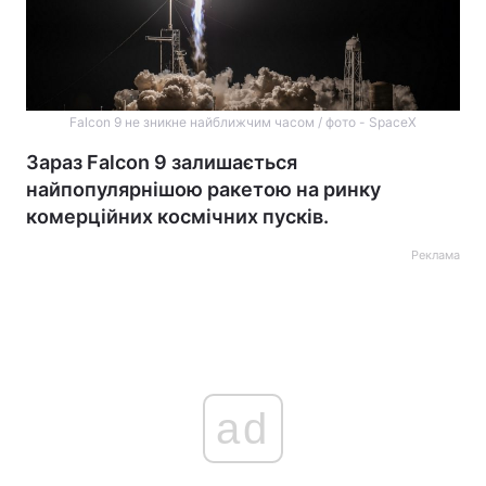
Falcon 9 не зникне найближчим часом / фото - SpaceX
Зараз Falcon 9 залишається
найпопулярнішою ракетою на ринку
комерційних космічних пусків.
Реклама
ad