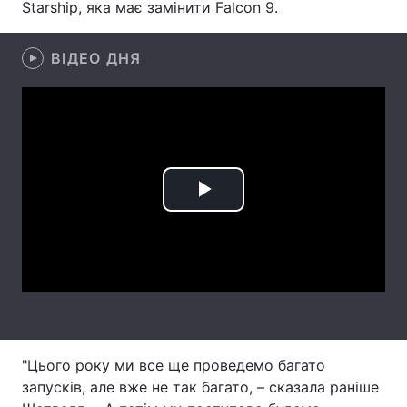
Starship, яка має замінити Falcon 9.
Лонгріди
ВІДЕО ДНЯ
Відео з Youtube
Статті
Інтерв'ю
Думки
Архів
Вакансії
Play
Контакти
Video
Послуги
"Цього року ми все ще проведемо багато
запусків, але вже не так багато, – сказала раніше