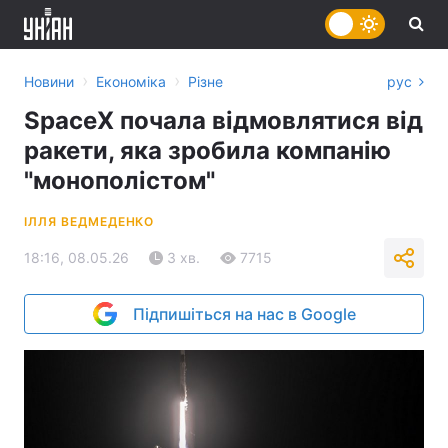
›
›
Новини
Економіка
Різне
рус
SpaceX почала відмовлятися від
ракети, яка зробила компанію
"монополістом"
ІЛЛЯ ВЕДМЕДЕНКО
18:16, 08.05.26
3 хв.
7715
Підпишіться на нас в Google