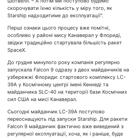
Шотвелл. – А потім ми поступово будемо
скорочувати їхню кількість у міру того, як
Тема оформлення
Starship надходитиме до експлуатації".
Перші ознаки цього процесу вже помітні,
особливо у районі мису Канаверал у Флориді,
звідки традиційно стартувала більшість ракет
SpaceX.
До грудня минулого року компанія регулярно
запускала Falcon 9 одразу з двох майданчиків на
узбережжі Флориди: стартового комплексу LC-
39A у Космічному центрі імені Кеннеді та
майданчика SLC-40 на території бази Космічних
сил США на мисі Канаверал.
Сьогодні майданчик LC-39A поступово
переоснащують під запуски Starship. Для ракети
Falcon 9 майданчик фактично вже виведений з
регулярної експлуатації, хоча, як і раніше, буде