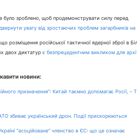
е було зроблено, щоб продемонструвати силу перед
ідвернути увагу від зростаючих проблем загарбників на
що розміщення російської тактичної ядерної зброї в Бі
цих двох диктатур
є безпрецедентним викликом для арх
кавити новини:
війного призначення": Китай таємно допомагає Росії, – 
ТО збиває український дрон. Події прискорюються
країні "асоційоване" членство в ЄС: що це означає