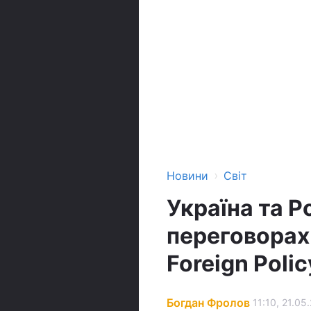
›
Новини
Світ
Україна та Р
переговорах
Foreign Polic
Богдан Фролов
11:10, 21.05