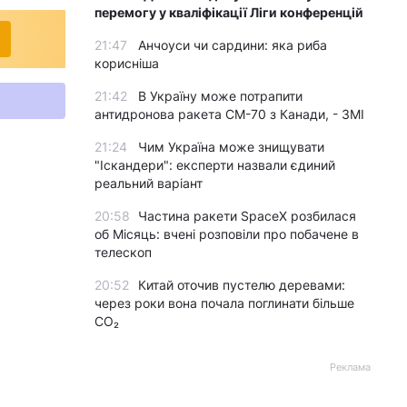
перемогу у кваліфікації Ліги конференцій
21:47
Анчоуси чи сардини: яка риба
корисніша
21:42
В Україну може потрапити
антидронова ракета CM-70 з Канади, - ЗМІ
21:24
Чим Україна може знищувати
"Іскандери": експерти назвали єдиний
реальний варіант
20:58
Частина ракети SpaceX розбилася
об Місяць: вчені розповіли про побачене в
телескоп
20:52
Китай оточив пустелю деревами:
через роки вона почала поглинати більше
CO₂
Реклама