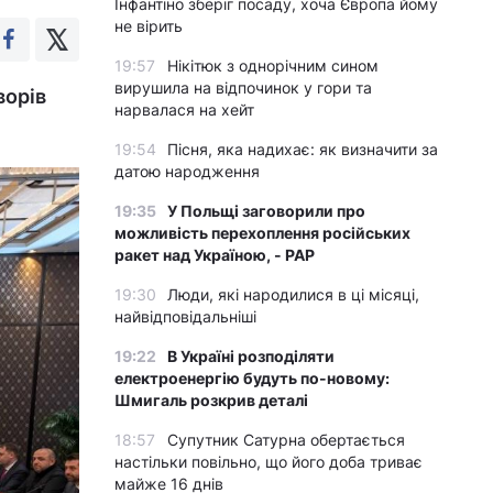
Інфантіно зберіг посаду, хоча Європа йому
не вірить
19:57
Нікітюк з однорічним сином
вирушила на відпочинок у гори та
ворів
нарвалася на хейт
19:54
Пісня, яка надихає: як визначити за
датою народження
19:35
У Польщі заговорили про
можливість перехоплення російських
ракет над Україною, - PAP
19:30
Люди, які народилися в ці місяці,
найвідповідальніші
19:22
В Україні розподіляти
електроенергію будуть по-новому:
Шмигаль розкрив деталі
18:57
Супутник Сатурна обертається
настільки повільно, що його доба триває
майже 16 днів