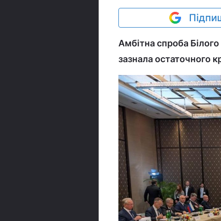
Підпиш
Амбітна спроба Білого 
зазнала остаточного к