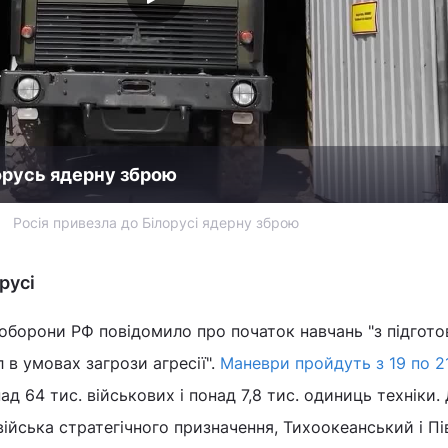
лорусь ядерну зброю
Росія привезла до Білорусі ядерну зброю
русі
оборони РФ повідомило про початок навчань "з підгото
 в умовах загрози агресії".
Маневри пройдуть з 19 по 2
ад 64 тис. військових і понад 7,8 тис. одиниць техніки.
війська стратегічного призначення, Тихоокеанський і Пі