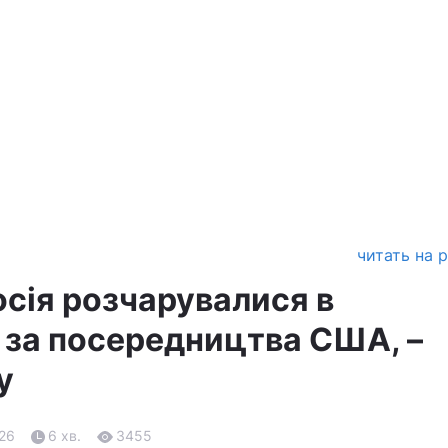
читать на 
осія розчарувалися в
 за посередництва США, –
y
.26
6 хв.
3455