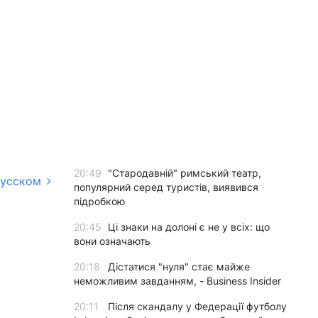
20:49
"Стародавній" римський театр,
русском
популярний серед туристів, виявився
підробкою
20:45
Ці знаки на долоні є не у всіх: що
вони означають
20:18
Дістатися "нуля" стає майже
неможливим завданням, - Business Insider
20:11
Після скандалу у Федерації футболу