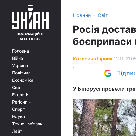
›
Новини
Світ
Росія достав
ІНФОРМАЦІЙНЕ
боєприпаси 
АГЕНТСТВО
Головна
Катерина Гірник
Війна
11:11, 21.0
Україна
Підпиш
Політика
Економіка
Світ
У Білорусі провели тр
Екологія
Регіони
Спорт
Наука
Техно і зв'язок
Лайт