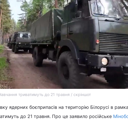
Навчання триватимуть до 21 травня / скріншот
авку ядерних боєприпасів на територію Білорусі в рамк
иватимуть до 21 травня. Про це заявило російське
Міноб