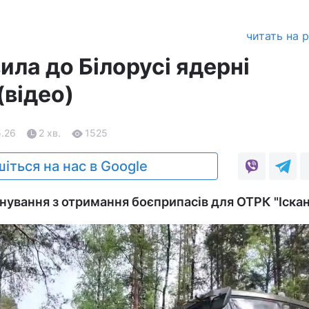
читать на 
ила до Білорусі ядерні
(відео)
5.26
2 хв.
1525
іться на нас в Google
енування з отримання боєприпасів для ОТРК "Іска