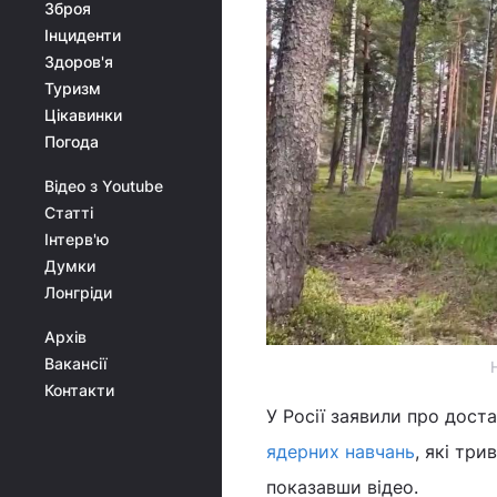
Зброя
Інциденти
Здоров'я
Туризм
Цікавинки
Погода
Відео з Youtube
Статті
Інтерв'ю
Думки
Лонгріди
Архів
Вакансії
Контакти
У Росії заявили про дост
ядерних навчань
, які тр
показавши відео.