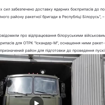
их сил забезпечено доставку ядерних боєприпасів до п
йного району ракетної бригади в Республіці Білорусь", 
овідомили про відпрацювання білоруськими військови
рипасів для ОТРК "Іскандер-М", оснащення ними ракет-н
призначений район для підготовки до проведення пускі