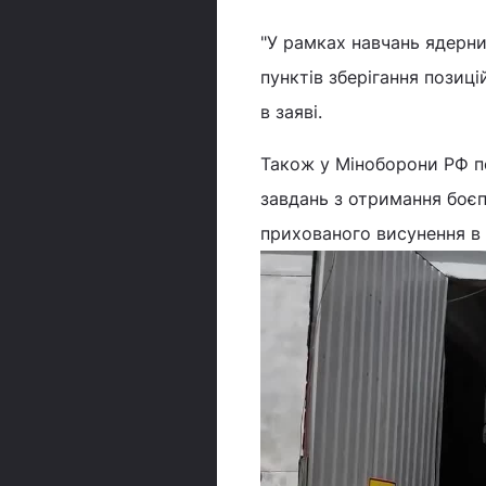
"У рамках навчань ядерн
пунктів зберігання позиці
в заяві.
Також у Міноборони РФ п
завдань з отримання боєп
прихованого висунення в 