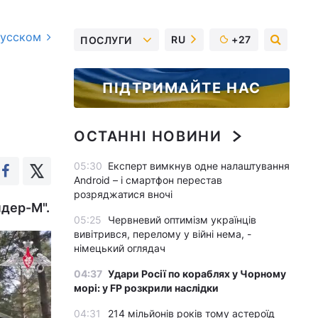
русском
RU
+27
ПОСЛУГИ
ПІДТРИМАЙТЕ НАС
ОСТАННІ НОВИНИ
05:30
Експерт вимкнув одне налаштування
Android – і смартфон перестав
розряджатися вночі
ндер-М".
05:25
Червневий оптимізм українців
вивітрився, перелому у війні нема, -
німецький оглядач
04:37
Удари Росії по кораблях у Чорному
морі: у FP розкрили наслідки
04:31
214 мільйонів років тому астероїд