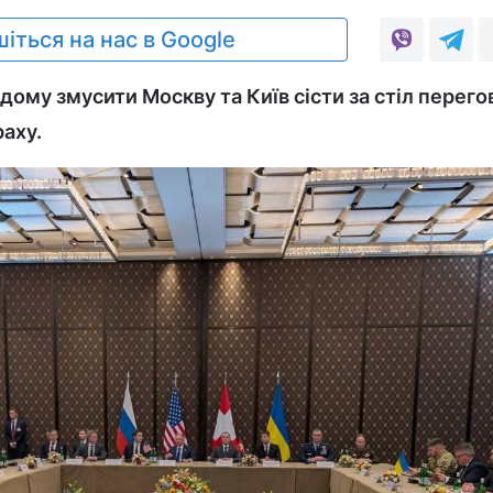
іться на нас в Google
дому змусити Москву та Київ сісти за стіл перего
раху.