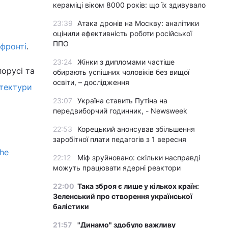
кераміці віком 8000 років: що їх здивувало
23:39
Атака дронів на Москву: аналітики
оцінили ефективність роботи російської
ППО
 фронті
.
23:24
Жінки з дипломами частіше
лорусі та
обирають успішних чоловіків без вищої
освіти, – дослідження
ітектури
23:07
Україна ставить Путіна на
передвиборчий годинник, - Newsweek
22:53
Корецький анонсував збільшення
заробітної плати педагогів з 1 вересня
The
22:12
Міф зруйновано: скільки насправді
можуть працювати ядерні реактори
22:00
Така зброя є лише у кількох країн:
Зеленський про створення української
балістики
21:57
"Динамо" здобуло важливу