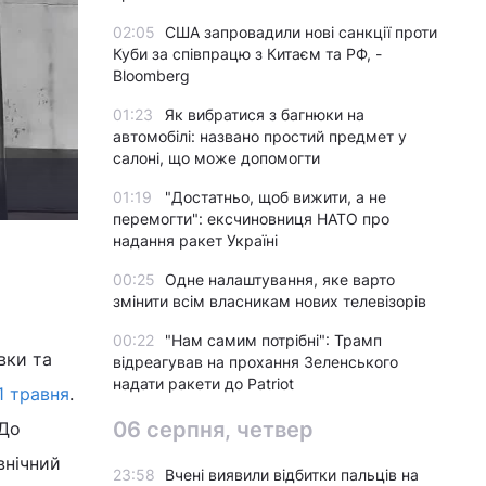
02:05
США запровадили нові санкції проти
Куби за співпрацю з Китаєм та РФ, -
Bloomberg
01:23
Як вибратися з багнюки на
автомобілі: названо простий предмет у
салоні, що може допомогти
01:19
"Достатньо, щоб вижити, а не
перемогти": ексчиновниця НАТО про
надання ракет Україні
00:25
Одне налаштування, яке варто
змінити всім власникам нових телевізорів
00:22
"Нам самим потрібні": Трамп
вки та
відреагував на прохання Зеленського
надати ракети до Patriot
1 травня
.
06 серпня, четвер
 До
внічний
23:58
Вчені виявили відбитки пальців на