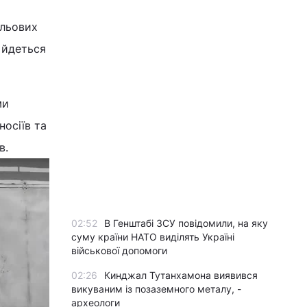
ольових
– йдеться
ми
осіїв та
в.
02:52
В Генштабі ЗСУ повідомили, на яку
суму країни НАТО виділять Україні
військової допомоги
02:26
Кинджал Тутанхамона виявився
викуваним із позаземного металу, -
археологи