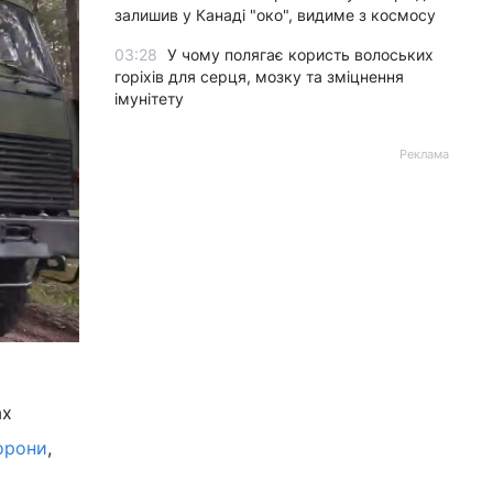
залишив у Канаді "око", видиме з космосу
03:28
У чому полягає користь волоських
горіхів для серця, мозку та зміцнення
імунітету
Реклама
ах
орони
,