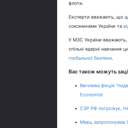
флоти.
Експерти вважають, що ц
союзниками України та
в
У МЗС України вважають, 
спільні ядерні навчання 
глобальної безпеки
.
Вас також можуть заці
Ввічлива фікція "под
Economist
СЗР РФ погрожує, НА
Мерц запропонував У