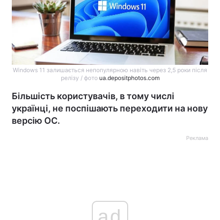
Windows 11 залишається непопулярною навіть через 2,5 роки після
релізу / фото
ua.depositphotos.com
Більшість користувачів, в тому числі
українці, не поспішають переходити на нову
версію ОС.
Реклама
ad