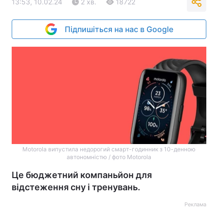
13:53, 10.02.24
2 хв.
18722
Підпишіться на нас в Google
Motorola випустила недорогий смарт-годинник з 10-денною
автономністю / фото Motorola
Це бюджетний компаньйон для
відстеження сну і тренувань.
Реклама