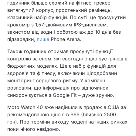
годинник більше схожий на фітнес-трекер –
витягнутий корпус, простенький ремінець,
класичний набір функцій. По суті, це просунутий
крокомір з 1,57-дюймовим IPS-дисплеєм,
захистом від води і роботою аж до 10 днів без
підзарядки,
пише
Phone Arena.
Також годинник отримав просунуті функції
контролю за сном, які сьогодні рідко зустрінеш в
бюджетних моделях. Ще є набір функцій для
здоров'я та фітнесу, включаючи цілодобовий
моніторинг серцевого ритму. У компанії
розповіли, що інформація про відпочинок
синхронізується з Google Fit – дуже зручно.
Moto Watch 40 вже надійшли в продаж в США за
рекомендованою ціною в $65 (близько 2500
грн). Про терміни виходу моделі на інших ринках
поки нічого невідомо.