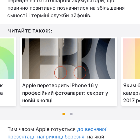
перейде на багатошарові акумулятори, що
повинно позитивно позначитися на збільшення
ємності і терміні служби айфонів.
ЧИТАЙТЕ ТАКОЖ:
ок
Apple перетворить iPhone 16 у
Яким б
на
професійний фотоапарат: секрет у
камери
новій кнопці
2017 р
Тим часом Apple готується
до весняної
презентації наприкінці березня,
на якій