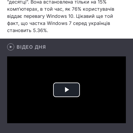
"десятці". Вона встановлена тільки на 15%
комп'ютерах, в той час, як 76% користувачів
Лонгріди
віддає перевагу Windows 10. Цікавий ще той
факт, що частка Windows 7 серед українців
Відео з Youtube
Статті
становить 5.36%.
Інтерв'ю
Думки
ВІДЕО ДНЯ
Архів
Вакансії
Контакти
Послуги
Play
Video