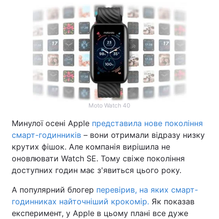
Moto Watch 40
Минулої осені Apple
представила нове покоління
смарт-годинників
– вони отримали відразу низку
крутих фішок. Але компанія вирішила не
оновлювати Watch SE. Тому свіже покоління
доступних годин має з'явиться цього року.
А популярний блогер
перевірив, на яких смарт-
годинниках найточніший крокомір.
Як показав
експеримент, у Apple в цьому плані все дуже