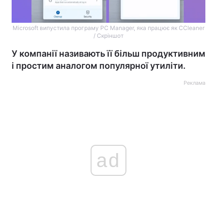
Microsoft випустила програму PC Manager, яка працює як CCleaner
/ Скріншот
У компанії називають її більш продуктивним
і простим аналогом популярної утиліти.
Реклама
ad