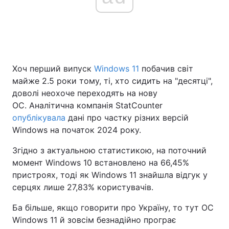
Головна
Війна
Україна
Політика
Хоч перший випуск
Windows 11
побачив світ
майже 2.5 роки тому, ті, хто сидить на "десятці",
Економіка
Світ
доволі неохоче переходять на нову
ОС. Аналітична компанія StatCounter
Спорт
Наука
опублікувала
дані про частку різних версій
Windows на початок 2024 року.
Техно і зв'язок
Лайт
Згідно з актуальною статистикою, на поточний
Зброя
Інциденти
момент Windows 10 встановлено на 66,45%
пристроях, тоді як Windows 11 знайшла відгук у
Здоров'я
Туризм
серцях лише 27,83% користувачів.
Цікавинки
Погода
Ба більше, якщо говорити про Україну, то тут ОС
Windows 11 й зовсім безнадійно програє
Екологія
Регіони