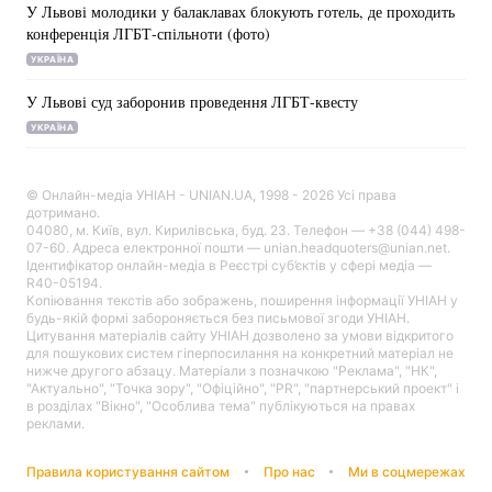
У Львові молодики у балаклавах блокують готель, де проходить
конференція ЛГБТ-спільноти (фото)
УКРАЇНА
Головна
Війна
У Львові суд заборонив проведення ЛГБТ-квесту
УКРАЇНА
Україна
Політика
Економіка
Світ
© Онлайн-медіа УНІАН - UNIAN.UA, 1998 - 2026 Усі права
дотримано.
04080, м. Київ, вул. Кирилівська, буд. 23. Телефон — +38 (044) 498-
Спорт
Наука
07-60. Адреса електронної пошти — unian.headquoters@unian.net.
Ідентифікатор онлайн-медіа в Реєстрі суб’єктів у сфері медіа —
R40-05194.
Техно і зв'язок
Лайт
Копіювання текстів або зображень, поширення інформації УНІАН у
будь-якій формі забороняється без письмової згоди УНІАН.
Зброя
Інциденти
Цитування матеріалів сайту УНІАН дозволено за умови відкритого
для пошукових систем гіперпосилання на конкретний матеріал не
нижче другого абзацу. Матеріали з позначкою "Реклама", "НК",
Здоров'я
Туризм
"Актуально", "Точка зору", "Офіційно", "PR", "партнерський проект" і
в розділах "Вікно", "Особлива тема" публікуються на правах
реклами.
Цікавинки
Погода
Правила користування сайтом
Про нас
Ми в соцмережах
Екологія
Регіони