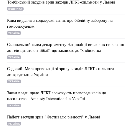
Томбінський засудив зрив заходів ЛГБТ-спільноти у Львові
ПОЛІТИКА
Кива видалив з соцмережі запис про біблійну заборону на
гомосексуалізм
УКРАЇНА
Скандальний глава департаменту Нацполіції висловив ставлення
до геїв цитатою з Біблії, що закликає до їх вбивства
УКРАЇНА
Садовий: Мета провокації зі зриву заходів ЛГБТ-спільноти -
дискредитація України
УКРАЇНА
Заяви влади щодо ЛГБТ заохочують праворадикалів до
насильства - Amnesty International в Україні
УКРАЇНА
Пайетт засудив зрив "Фестивалю рівності" у Львові
УКРАЇНА