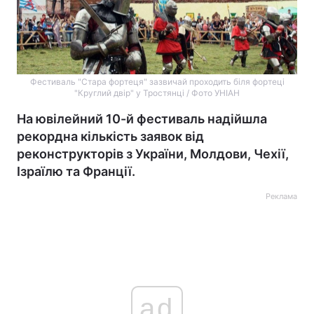
Фестиваль "Стара фортеця" зазвичай проходить біля фортеці
"Круглий двір" у Тростянці / Фото УНІАН
На ювілейний 10-й фестиваль надійшла
рекордна кількість заявок від
реконструкторів з України, Молдови, Чехії,
Ізраїлю та Франції.
Реклама
ad