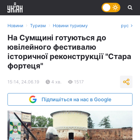
›
›
Новини
Туризм
Новини туризму
рус
На Сумщині готуються до
ювілейного фестивалю
історичної реконструкції "Стара
фортеця"
15:14, 24.06.19
4 хв.
1517
Підпишіться на нас в Google