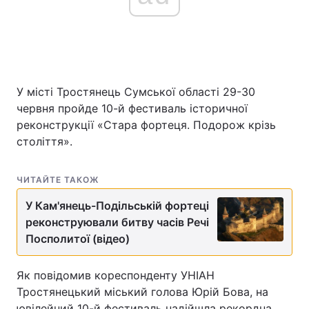
Головна
Війна
Україна
Політика
У місті Тростянець Сумської області 29-30
червня пройде 10-й фестиваль історичної
Економіка
Світ
реконструкції «Стара фортеця. Подорож крізь
століття».
Спорт
Наука
ЧИТАЙТЕ ТАКОЖ
Техно і зв'язок
Лайт
У Кам'янець-Подільській фортеці
Зброя
Інциденти
реконструювали битву часів Речі
Посполитої (відео)
Здоров'я
Туризм
Цікавинки
Погода
Як повідомив кореспонденту УНІАН
Тростянецький міський голова Юрій Бова, на
Екологія
Регіони
ювілейний 10-й фестиваль надійшла рекордна