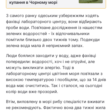
купання в Чорному морі
З самого ранку одеським узбережжям ходять
фахівці лабораторного центру, вони відбирають
проби води. Пов’язане дослідження із нашестям
зелених водоростей - їх відпочивальники
помітили близько двох тижнів тому. Подекуди
зелена вода мала й неприємний запах.
Люди боялися заходити у воду, адже фахівці
попередили: водорості, хоч і не отруйні, але
можуть викликати алергію. Тоді в
лабораторному центрі цвітіння моря пов’язали з
високою температурою і пообіцяли, що за 14 днів
вода має очиститись. Так і сталося, на сьогодні
колір води вже прозорий.
Втім, виловлену в морі рибу спеціалісти вживати
не рекомендують. Фактично вона два тижні жила