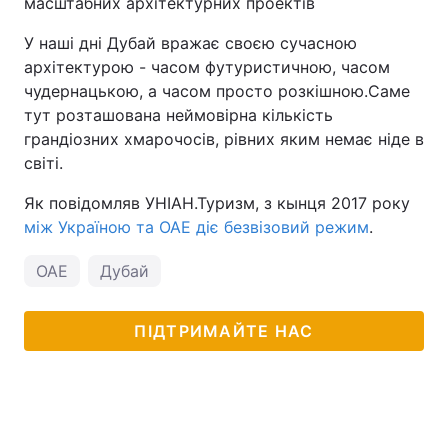
масштабних архітектурних проектів
У наші дні Дубай вражає своєю сучасною
архітектурою - часом футуристичною, часом
чудернацькою, а часом просто розкішною.Саме
тут розташована неймовірна кількість
грандіозних хмарочосів, рівних яким немає ніде в
світі.
Як повідомляв УНІАН.Туризм, з кынця 2017 року
між Україною та ОАЕ діє безвізовий режим
.
ОАЕ
Дубай
ПІДТРИМАЙТЕ НАС