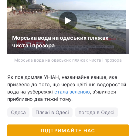
Морська вода на одеських пляжах
чиста і прозора
Морська вода на одеських пляжах чиста і прозора
Як повідомляв УНІАН, незвичайне явище, яке
призвело до того, що через цвітіння водоростей
вода на узбережжі
стала зеленою
, з'явилося
приблизно два тижні тому.
Одеса
Пляжі в Одесі
погода в Одесі
ПІДТРИМАЙТЕ НАС