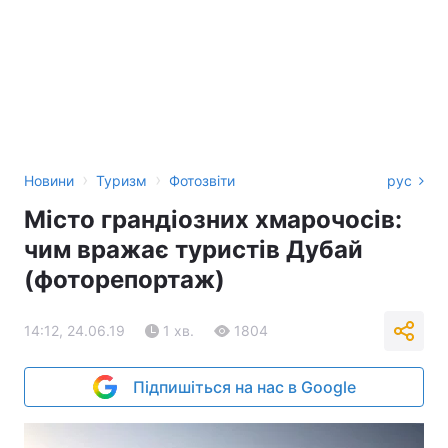
›
›
Новини
Туризм
Фотозвіти
рус
Місто грандіозних хмарочосів:
чим вражає туристів Дубай
(фоторепортаж)
14:12, 24.06.19
1 хв.
1804
Підпишіться на нас в Google