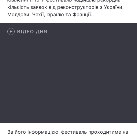
кількість заявок від реконструкторів з України,
Лонгріди
Молдови, Чехії, Ізраїлю та Франції.
Відео з Youtube
Статті
ВІДЕО ДНЯ
Інтерв'ю
Думки
Архів
Вакансії
Контакти
Послуги
За його інформацією, фестиваль проходитиме на