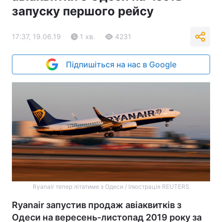
запуску першого рейсу
17:37, 19.06.19
1 хв.
4231
Підпишіться на нас в Google
Ryanair тепер літатиме з Одеси / Ілюстрація REUTERS
Ryanair запустив продаж авіаквитків з
Одеси на вересень-листопад 2019 року за