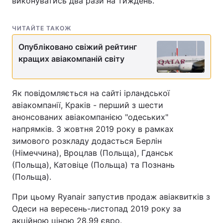
виконуватись два рази на тиждень.
ЧИТАЙТЕ ТАКОЖ
Опубліковано свіжий рейтинг
кращих авіакомпаній світу
Як повідомляється на сайті ірландської
авіакомпанії, Краків - перший з шести
анонсованих авіакомпанією "одеських"
напрямків. З жовтня 2019 року в рамках
зимового розкладу додасться Берлін
(Німеччина), Вроцлав (Польща), Гданськ
(Польща), Катовіце (Польща) та Познань
(Польща).
При цьому Ryanair запустив продаж авіаквитків з
Одеси на вересень-листопад 2019 року за
акційною ціною 28,99 євро.