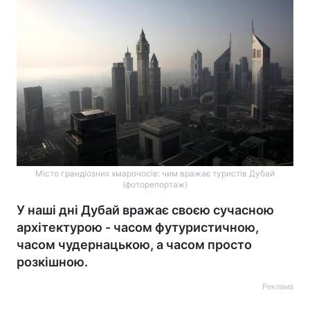
Місто грандіозних хмарочосів: чим вражає туристів Дубай
(фоторепортаж)
У наші дні Дубай вражає своєю сучасною
архітектурою - часом футуристичною,
часом чудернацькою, а часом просто
розкішною.
Реклама