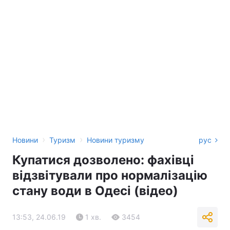
›
›
Новини
Туризм
Новини туризму
рус
Купатися дозволено: фахівці
відзвітували про нормалізацію
стану води в Одесі (відео)
13:53, 24.06.19
1 хв.
3454