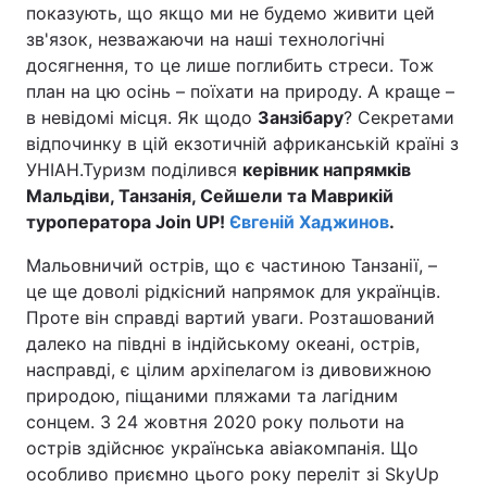
показують, що якщо ми не будемо живити цей
зв'язок, незважаючи на наші технологічні
досягнення, то це лише поглибить стреси. Тож
план на цю осінь – поїхати на природу. А краще –
в невідомі місця. Як щодо
Занзібару
? Секретами
відпочинку в цій екзотичній африканській країні з
УНІАН.Туризм поділився
керівник напрямків
Мальдіви, Танзанія, Сейшели та Маврикій
туроператора Join UP!
Євгеній Хаджинов
.
Мальовничий острів, що є частиною Танзанії, –
це ще доволі рідкісний напрямок для українців.
Проте він справді вартий уваги. Розташований
далеко на півдні в індійському океані, острів,
насправді, є цілим архіпелагом із дивовижною
природою, піщаними пляжами та лагідним
сонцем. З 24 жовтня 2020 року польоти на
острів здійснює українська авіакомпанія. Що
особливо приємно цього року переліт зі SkyUp