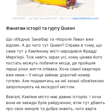
Занзібар - це зовсім інший світ / фото ua.
depositphotos.com
Фанатам історії та гурту Queen
Що об’єднує Занзібар та «Короля Лева» вже
відомо. А до чого тут Queen? Справа в тому, що
саме тут у Кам’яному місті народився Фредді
Мерк’юрі. Тож навіть зараз усі, кому цікава його
постать можуть побачити місце, де пройшли
перші роки життя співака. Хоча самої квартири
вже нема – її місце займає дорогий номер
готелю. Але подивитись на неї ззовні обов’язково
запропонують на екскурсії містом.
Взагалі, Кам’яне місто має давню історію. І хоча
вона не завжди була райдужною, втім тут дбають
про своє минуле та добре знають, чого варта