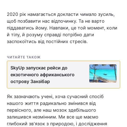
2020 рік намагається докласти чимало зусиль,
щоб позбавити нас відпочинку. Та не варто
піддаватись йому. Навпаки, це той момент, коли
й тілу, й розуму справді потрібно дати
заспокоїтись від постійних стресів.
ЧИТАЙТЕ ТАКОЖ
SkyUp запускає рейси до
екзотичного африканського
острову Занзібар
Як зазначають учені, хоча сучасний спосіб
нашого життя радикально змінився від
первісного, але наш мозок здебільшого
залишився незмінним. Ми все ще маємо
глибокий зв'язок з природою, і дослідження