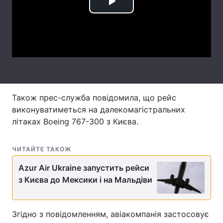
Play
Лонгріди
Video
Відео з Youtube
Статті
Інтерв'ю
Думки
Архів
Вакансії
Також прес-служба повідомила, що рейс
виконуватиметься на далекомагістральних
Контакти
літаках Boeing 767-300 з Києва.
Послуги
ЧИТАЙТЕ ТАКОЖ
Azur Air Ukraine запустить рейси
з Києва до Мексики і на Мальдіви
Згідно з повідомленням, авіакомпанія застосовує