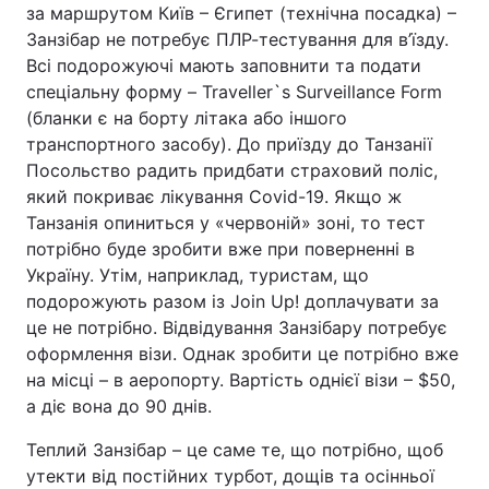
за маршрутом Київ – Єгипет (технічна посадка) –
Занзібар не потребує ПЛР-тестування для в’їзду.
Всі подорожуючі мають заповнити та подати
спеціальну форму – Traveller`s Surveillance Form
(бланки є на борту літака або іншого
транспортного засобу). До приїзду до Танзанії
Посольство радить придбати страховий поліс,
який покриває лікування Covid-19. Якщо ж
Танзанія опиниться у «червоній» зоні, то тест
потрібно буде зробити вже при поверненні в
Україну. Утім, наприклад, туристам, що
подорожують разом із Join Up! доплачувати за
це не потрібно. Відвідування Занзібару потребує
оформлення візи. Однак зробити це потрібно вже
на місці – в аеропорту. Вартість однієї візи – $50,
а діє вона до 90 днів.
Теплий Занзібар – це саме те, що потрібно, щоб
утекти від постійних турбот, дощів та осінньої