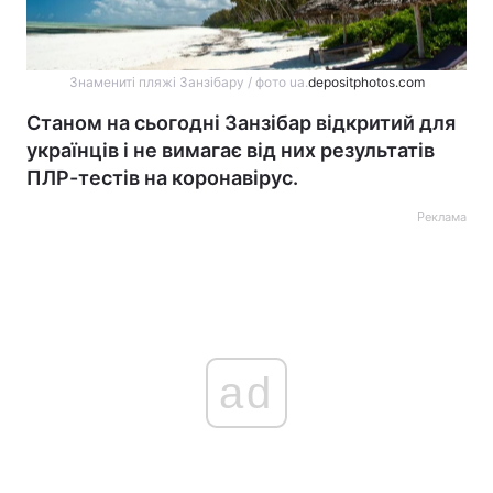
Знамениті пляжі Занзібару / фото ua.
depositphotos.com
Станом на сьогодні Занзібар відкритий для
українців і не вимагає від них результатів
ПЛР-тестів на коронавірус.
Реклама
ad