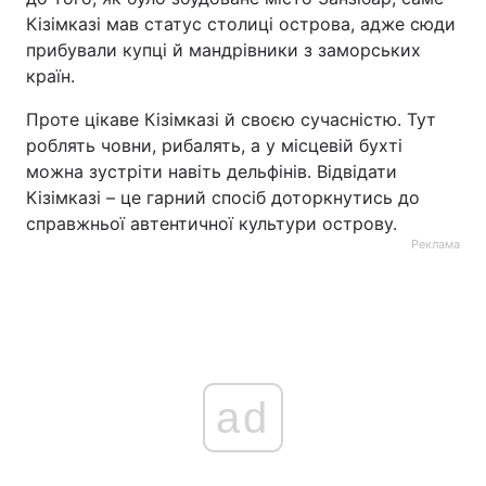
Кізімказі мав статус столиці острова, адже сюди
прибували купці й мандрівники з заморських
країн.
Проте цікаве Кізімказі й своєю сучасністю. Тут
роблять човни, рибалять, а у місцевій бухті
можна зустріти навіть дельфінів. Відвідати
Кізімказі – це гарний спосіб доторкнутись до
справжньої автентичної культури острову.
Реклама
ad