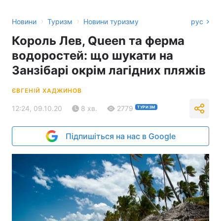
›
›
Новини
Туризм
Новини туризму
рус
Король Лев, Queen та ферма
водоростей: що шукати на
Занзібарі окрім лагідних пляжів
ЄВГЕНІЙ ХАДЖИНОВ
12:24, 09.10.20
8 хв.
2779
ТУРИЗМ
Підпишіться на нас в Google