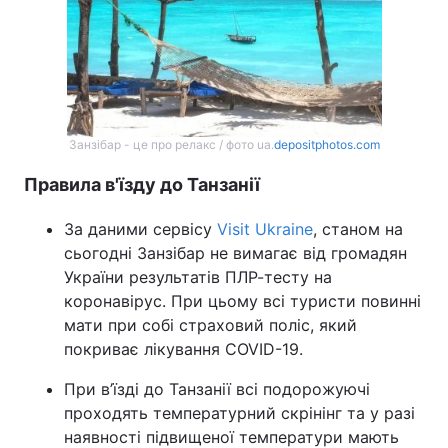
Занзібар - це про релакс / фото ua.
depositphotos.com
Правила в'їзду до Танзанії
За даними сервісу
Visit Ukraine
, станом на
сьогодні Занзібар не вимагає від громадян
України результатів ПЛР-тесту на
коронавірус. При цьому всі туристи повинні
мати при собі страховий поліс, який
покриває лікування COVID-19.
При в’їзді до Танзанії всі подорожуючі
проходять температурний скрінінг та у разі
наявності підвищеної температури мають