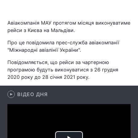
Авіакомпанія МАУ протягом місяця виконуватиме
Головна
Війна
рейси з Києва на Мальдіви.
Україна
Політика
Про це повідомила прес-служба авіакомпанії
"Міжнародні авіалінії України".
Економіка
Світ
Повідомляється, що рейси за чартерною
Спорт
Наука
програмою будуть виконуватися з 26 грудня
2020 року до 28 січня 2021 року.
Техно і зв'язок
Лайт
ВІДЕО ДНЯ
Зброя
Інциденти
Здоров'я
Туризм
Цікавинки
Погода
Екологія
Регіони