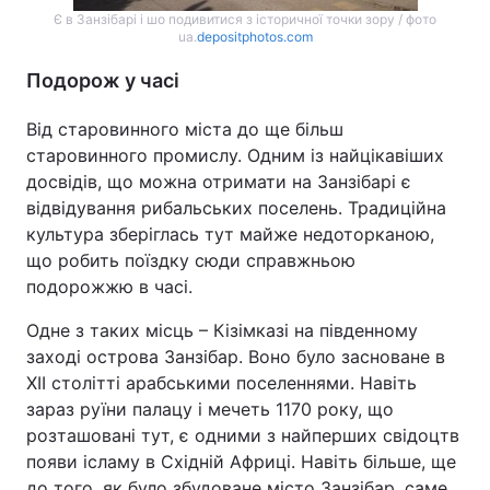
Є в Занзібарі і шо подивитися з історичної точки зору / фото
ua.
depositphotos.com
Подорож у часі
Від старовинного міста до ще більш
старовинного промислу. Одним із найцікавіших
досвідів, що можна отримати на Занзібарі є
відвідування рибальських поселень. Традиційна
культура зберіглась тут майже недоторканою,
що робить поїздку сюди справжньою
подорожжю в часі.
Одне з таких місць – Кізімказі на південному
заході острова Занзібар. Воно було засноване в
XII столітті арабськими поселеннями. Навіть
зараз руїни палацу і мечеть 1170 року, що
розташовані тут, є одними з найперших свідоцтв
появи ісламу в Східній Африці. Навіть більше, ще
до того, як було збудоване місто Занзібар, саме