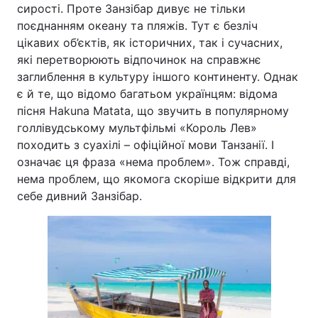
сирості. Проте Занзібар дивує не тільки
поєднанням океану та пляжів. Тут є безліч
цікавих об’єктів, як історичних, так і сучасних,
які перетворюють відпочинок на справжнє
заглиблення в культуру іншого континенту. Однак
є й те, що відомо багатьом українцям: відома
пісня Hakuna Matata, що звучить в популярному
голлівудському мультфільмі «Король Лев»
походить з суахілі – офіційної мови Танзанії. І
означає ця фраза «нема проблем». Тож справді,
нема проблем, що якомога скоріше відкрити для
себе дивний Занзібар.