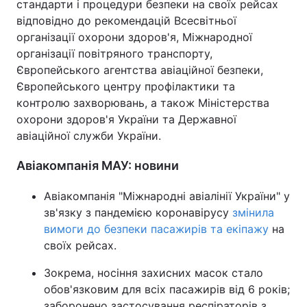
стандарти і процедури безпеки на своїх рейсах
відповідно до рекомендацій Всесвітньої
Тема оформлення
організації охорони здоров'я, Міжнародної
організації повітряного транспорту,
Європейського агентства авіаційної безпеки,
Європейського центру профілактики та
контролю захворювань, а також Міністерства
охорони здоров'я України та Державної
авіаційної служби України.
Авіакомпанія МАУ: новини
Авіакомпанія "Міжнародні авіалінії України" у
зв'язку з пандемією коронавірусу
змінила
вимоги до безпеки пасажирів та екіпажу
на
своїх рейсах.
Зокрема, носіння захисних масок стало
обов'язковим для всіх пасажирів від 6 років;
заборонено застосування респіраторів з