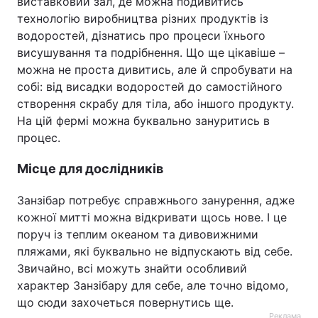
виставковий зал, де можна подивитись
технологію виробництва різних продуктів із
водоростей, дізнатись про процеси їхнього
висушування та подрібнення. Що ще цікавіше –
можна не проста дивитись, але й спробувати на
собі: від висадки водоростей до самостійного
створення скрабу для тіла, або іншого продукту.
На цій фермі можна буквально зануритись в
процес.
Місце для дослідників
Занзібар потребує справжнього занурення, адже
кожної митті можна відкривати щось нове. І це
поруч із теплим океаном та дивовижними
пляжами, які буквально не відпускають від себе.
Звичайно, всі можуть знайти особливий
характер Занзібару для себе, але точно відомо,
що сюди захочеться повернутись ще.
Реклама