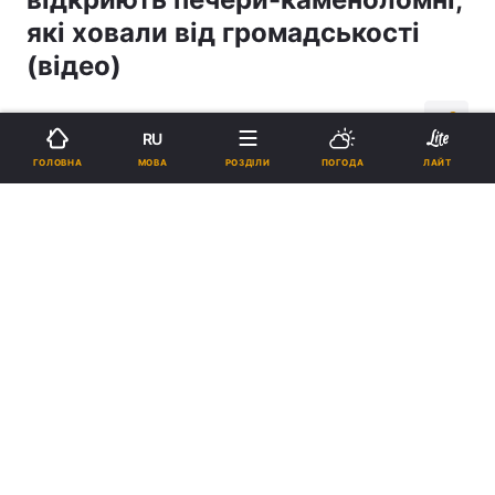
які ховали від громадськості
(відео)
11:53, 09.10.20
2 хв.
1432
RU
МОВА
ГОЛОВНА
РОЗДІЛИ
ПОГОДА
ЛАЙТ
Підпишіться на нас в Google
Про печеру знали давно але гроші на її благоустрій місто змогло
виділити тільки зараз \ скріншот з відео