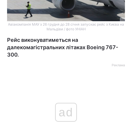
Авіакомпанія МАУ з 26 грудня до 28 січня запускає рейс з Києва на
Мальдіви / фото УНІАН
Рейс виконуватиметься на
далекомагістральних літаках Boeing 767-
300.
Реклама
ad