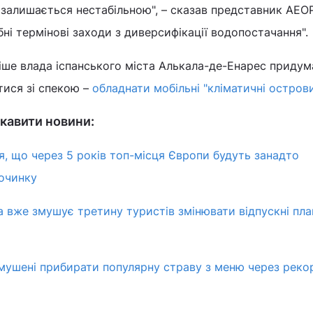
ії залишається нестабільною", – сказав представник AEO
бні термінові заходи з диверсифікації водопостачання".
іше влада іспанського міста Алькала-де-Енарес придум
тися зі спекою –
обладнати мобільні "кліматичні острови
кавити новини:
я, що через 5 років топ-місця Європи будуть занадто
очинку
 вже змушує третину туристів змінювати відпускні план
змушені прибирати популярну страву з меню через реко