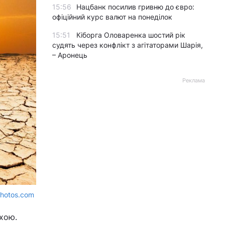
15:56
Нацбанк посилив гривню до євро:
офіційний курс валют на понеділок
15:51
Кіборга Оловаренка шостий рік
судять через конфлікт з агітаторами Шарія,
– Аронець
Реклама
photos.com
хою.