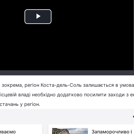
Play
Video
, зокрема, регіон Коста-дель-Соль залишається в умов
місцевій владі необхідно додатково посилити заходи з е
стачань у регіон.
иваємо
Запаморочливо і