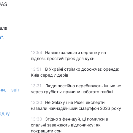
PAS
ала
".
13:54
Навіщо залишати серветку на
підлозі: простий трюк для кухні
13:51
В Україні стрімко дорожчає оренда:
Київ серед лідерів
13:31
Люди постійно перебивають інших не
и, - звіт
через грубість: причини набагато глибші
13:30
Не Galaxy і не Pixel: експерти
назвали найнадійніший смартфон 2026 року
рдну
13:30
Згідно з фен-шуй, ці помилки в
спальні заважають відпочинку: як
покращити сон