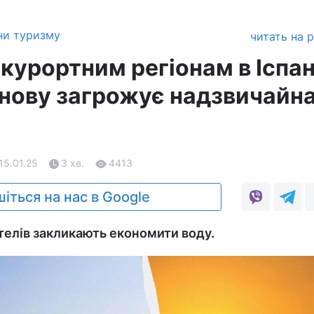
ни туризму
читать на 
курортним регіонам в Іспан
знову загрожує надзвичайн
 15.01.25
3 хв.
4413
іться на нас в Google
ителів закликають економити воду.