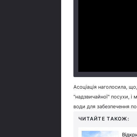
Асоціація наголосила, що
"надзвичайної" посухи, і 
води для забезпечення по
ЧИТАЙТЕ ТАКОЖ:
Острів вічної весни:
Відкр