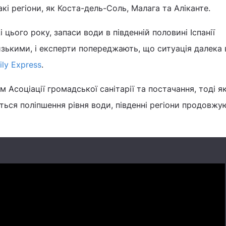
і регіони, як Коста-дель-Соль, Малага та Аліканте.
цього року, запаси води в південній половині Іспанії
ькими, і експерти попереджають, що ситуація далека 
ily Express
.
м Асоціації громадської санітарії та постачання, тоді я
ається поліпшення рівня води, південні регіони продовжу