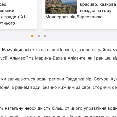
сію:
красиво: казкова
ільний
поїздка на гору
х традицій і
Монсеррат під Барселоною
утнього
 16 муніципалітетів на півдні Іспанії, включно з районам
сії, Альмерії та Марина-Баха в Аліканте, як і раніше, в
и залишаються водні регіони Гвадалквівір, Сегура, Ху
онія, з рівнем води, значно нижчим за свої історичні се
ь нагальну необхідність більш стійкого управління вод
звіті, який також пов'язує кризу з більш широкими насл