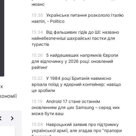
нюанс
15:36
Українське питання розкололо Італію
навпіл, - Politico
15:34
Від фальшивих гідів до ШІ: названо
найнебезпечніші шахрайські пастки для
туристів
15:26
5 найдешевших напрямків Європи
для відпочинку у 2026 році: оновлений
рейтинг
15:22
У 1984 році Британія навмисно
врізала поїзд у ядерний контейнер: навіщо
ах
це зробили
кономії
15:19
Android 17 стане останнім
оновленням для цих Samsung – серед них
може бути ваш
15:08
Навроцький заявив про підтримку
української армії, але згадав про "прапори
Острів вічної весни: