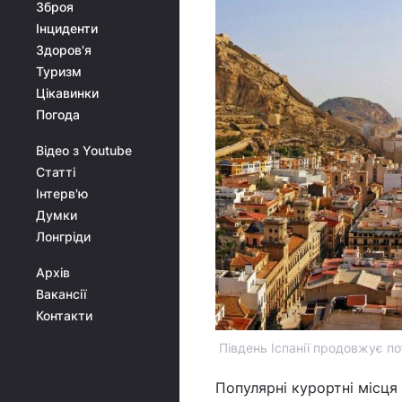
Зброя
Інциденти
Здоров'я
Туризм
Цікавинки
Погода
Відео з Youtube
Статті
Інтерв'ю
Думки
Лонгріди
Архів
Вакансії
Контакти
Південь Іспанії продовжує по
Популярні курортні місця в