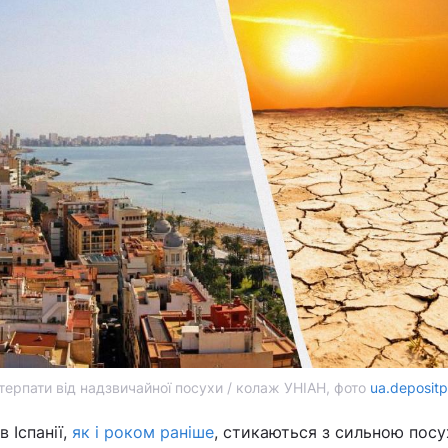
терпати від надзвичайної посухи / колаж УНІАН, фото
ua.deposit
 Іспанії,
як і роком раніше
, стикаються з сильною посу