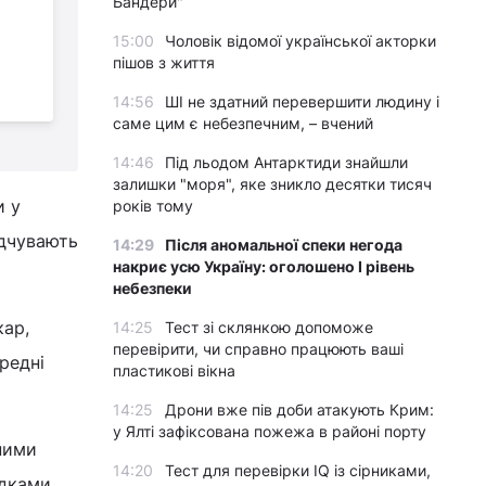
Бандери"
подорож на Тенеріфе
15:00
Чоловік відомої української акторки
без туроператорів
пішов з життя
к
ф
14:56
ШІ не здатний перевершити людину і
саме цим є небезпечним, – вчений
14:46
Під льодом Антарктиди знайшли
залишки "моря", яке зникло десятки тисяч
и у
років тому
ідчувають
14:29
Після аномальної спеки негода
накриє усю Україну: оголошено І рівень
небезпеки
кар,
14:25
Тест зі склянкою допоможе
перевірити, чи справно працюють ваші
редні
пластикові вікна
14:25
Дрони вже пів доби атакують Крим:
у Ялті зафіксована пожежа в районі порту
ними
14:20
Тест для перевірки IQ із сірниками,
ідками