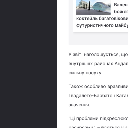
подорож на Тенеріфе
Вален
без туроператорів
божев
коктейль багатовікови
футуристичного майб
У звіті наголошується, що
внутрішніх районах Андалу
сильну посуху.
Також особливо вразливим
Гвадалете-Барбате і Катал
значення.
"Ці проблеми підкреслюют
ресурсами", – йдеться у 