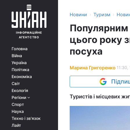
›
›
Новини
Туризм
Нови
Популярним 
ІНФОРМАЦІЙНЕ
цього року 
АГЕНТСТВО
посуха
Головна
Війна
Україна
Марина Григоренко
11:30,
Політика
Економіка
Підпиш
Світ
Екологія
Туристів і місцевих ж
Регіони
Спорт
Наука
Техно і зв'язок
Лайт