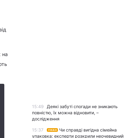
від
к на
ють
15:49
Деякі забуті спогади не зникають
повністю, їх можна відновити, –
дослідження
15:37
Чи справді вигідна сімейна
УНІАН
упаковка: експерти розкрили неочевидний