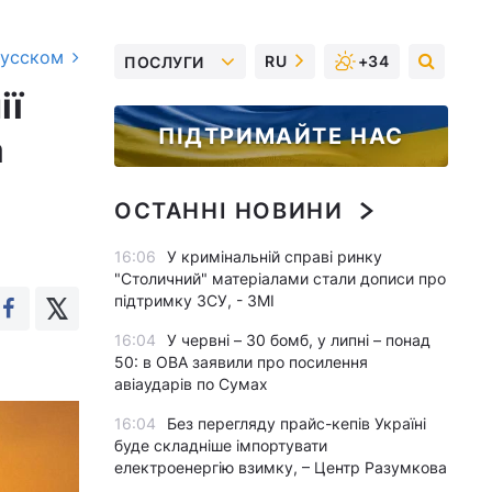
русском
RU
+34
ПОСЛУГИ
ії
ПІДТРИМАЙТЕ НАС
а
ОСТАННІ НОВИНИ
16:06
У кримінальній справі ринку
"Столичний" матеріалами стали дописи про
підтримку ЗСУ, - ЗМІ
16:04
У червні – 30 бомб, у липні – понад
50: в ОВА заявили про посилення
авіаударів по Сумах
16:04
Без перегляду прайс-кепів Україні
буде складніше імпортувати
електроенергію взимку, – Центр Разумкова