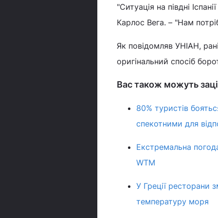
"Ситуація на півдні Іспан
Карлос Вега. – "Нам потрі
Як повідомляв УНІАН, ран
оригінальний спосіб боро
Вас також можуть заці
80% туристів боятьс
спекотними для відп
Екстремальна погода
WTM
У Греції ресторани 
температуру моря