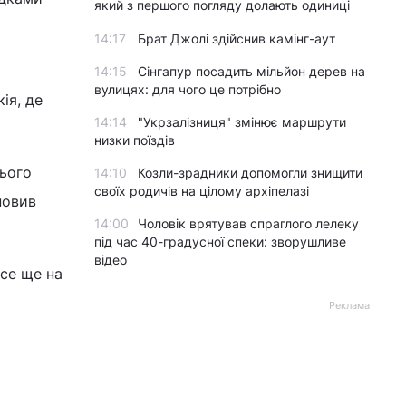
який з першого погляду долають одиниці
14:17
Брат Джолі здійснив камінг-аут
14:15
Сінгапур посадить мільйон дерев на
вулицях: для чого це потрібно
ія, де
14:14
"Укрзалізниця" змінює маршрути
низки поїздів
нього
14:10
Козли-зрадники допомогли знищити
своїх родичів на цілому архіпелазі
новив
14:00
Чоловік врятував спраглого лелеку
під час 40-градусної спеки: зворушливе
відео
все ще на
Реклама