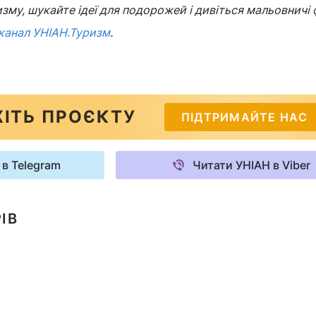
зму, шукайте ідеї для подорожей і дивіться мальовничі 
канал УНІАН.Туризм
.
ІТЬ ПРОЄКТУ
ПІДТРИМАЙТЕ НАС
 в Telegram
Читати УНІАН в Viber
ІВ