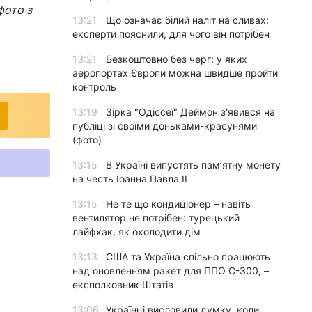
фото з
13:21
Що означає білий наліт на сливах:
експерти пояснили, для чого він потрібен
13:21
Безкоштовно без черг: у яких
аеропортах Європи можна швидше пройти
контроль
13:19
Зірка "Одіссеї" Деймон з'явився на
публіці зі своїми доньками-красунями
(фото)
13:15
В Україні випустять пам’ятну монету
на честь Іоанна Павла II
13:15
Не те що кондиціонер – навіть
вентилятор не потрібен: турецький
лайфхак, як охолодити дім
13:13
США та Україна спільно працюють
над оновленням ракет для ППО С-300, –
експолковник Штатів
13:06
Українці висловили думку, коли