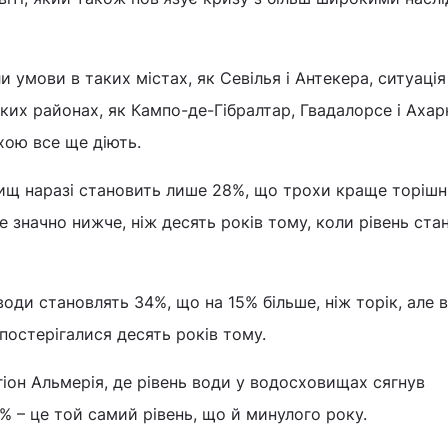
и умови в таких містах, як Севілья і Антекера, ситуація
их районах, як Кампо-де-Гібралтар, Гвадалорсе і Ахарк
хою все ще діють.
вищ наразі становить лише 28%, що трохи краще торіш
е значно нижче, ніж десять років тому, коли рівень ста
води становлять 34%, що на 15% більше, ніж торік, але 
спостерігалися десять років тому.
іон Альмерія, де рівень води у водосховищах сягнув
% – це той самий рівень, що й минулого року.