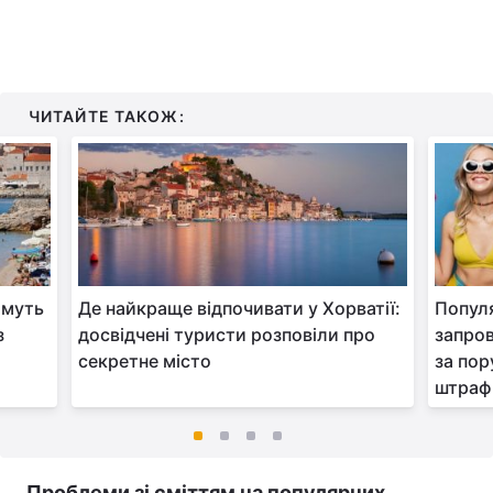
ЧИТАЙТЕ ТАКОЖ:
имуть
Де найкраще відпочивати у Хорватії:
Популя
з
досвідчені туристи розповіли про
запров
секретне місто
за по
штраф
Проблеми зі сміттям на популярних