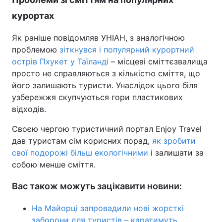
курортах
Як раніше повідомляв УНІАН, з аналогічною
проблемою
зіткнувся і популярний курортний
острів Пхукет у Таїланді
– місцеві сміттєзвалища
просто не справляються з кількістю сміття, що
його залишають туристи. Унаслідок цього біля
узбережжя скупчуються гори пластикових
відходів.
Своєю чергою туристичний портал Enjoy Travel
дав туристам сім корисних порад,
як зробити
свої подорожі більш екологічними
і залишати за
собою менше сміття.
Вас також можуть зацікавити новини:
На Майорці запровадили нові жорсткі
заборони для туристів – каратимуть