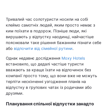
Тривалий час солотуристи носили на собі
Головна
Війна
клеймо самотніх людей, яким просто немає з
ким поїхати в подорож. Пізніше люди, які
Україна
Політика
вирушають у відпустку наодинці, найчастіше
пояснювали таке рішення бажанням пізнати себе
Економіка
Світ
або
відпочити від сімейної рутини
.
Спорт
Наука
Однак недавнє дослідження
Moxy Hotels
встановило, що дедалі частіше туристи
Техно і зв'язок
Лайт
вважають за краще їхати на відпочинок без
Зброя
Інциденти
компанії просто тому, що вони вже не можуть
терпіти нескінченні узгодження планів на
Здоров'я
Туризм
відпустку в групових чатах із родичами або
друзями.
Цікавинки
Погода
Планування спільної відпустки занадто
Екологія
Регіони