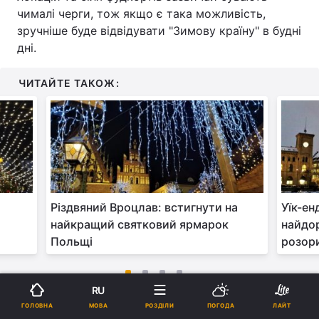
чималі черги, тож якщо є така можливість,
зручніше буде відвідувати "Зимову країну" в будні
дні.
ЧИТАЙТЕ ТАКОЖ:
Різдвяний Вроцлав: встигнути на
Уїк-ен
найкращий святковий ярмарок
найдор
Польщі
розор
RU
МОВА
Як міста України цього року
ГОЛОВНА
РОЗДІЛИ
ПОГОДА
ЛАЙТ