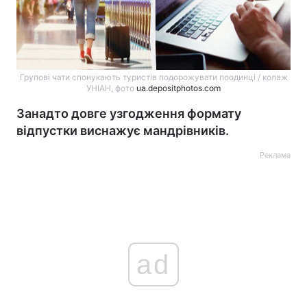
Групові чати спонукають туристів подорожувати поодинці / колаж
УНІАН, фото
ua.depositphotos.com
Занадто довге узгодження формату
відпустки виснажує мандрівників.
Реклама
ad