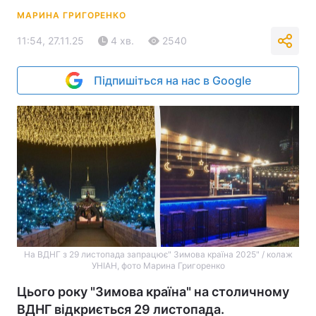
МАРИНА ГРИГОРЕНКО
11:54, 27.11.25
4 хв.
2540
Підпишіться на нас в Google
На ВДНГ з 29 листопада запрацює" Зимова країна 2025" / колаж
УНІАН, фото Марина Григоренко
Цього року "Зимова країна" на столичному
ВДНГ відкриється 29 листопада.