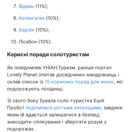
Відень
(11%);
Копенгаген
(10%);
Берлін
(10%);
Лісабон (10%).
Корисні поради солотуристам
Як повідомляв УНІАН.Туризм, раніше портал
Lonely Planet опитав досвідчених мандрівниць і
склав список із
15 корисних порад для жінок
, які
подорожують поодинці.
Зі свого боку бувала соло-туристка Ешлі
Пробст
поділилася шістьма хитрощами
, завдяки
яким їй вдається залишатися в безпеці,
знаходити спілкування і зберігати розум у
подорожах.