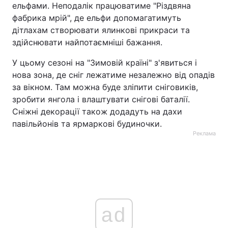
ельфами. Неподалік працюватиме "Різдвяна
фабрика мрій", де ельфи допомагатимуть
дітлахам створювати ялинкові прикраси та
здійснювати найпотаємніші бажання.
У цьому сезоні на "Зимовій країні" з'явиться і
нова зона, де сніг лежатиме незалежно від опадів
за вікном. Там можна буде зліпити сніговиків,
зробити янгола і влаштувати снігові баталії.
Сніжні декорації також додадуть на дахи
павільйонів та ярмаркові будиночки.
Реклама
ad