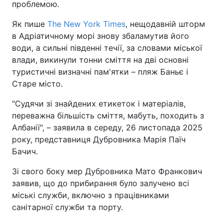
проблемою.
Як пише
The New York Times
, нещодавній шторм
в Адріатичному морі знову збаламутив його
води, а сильні південні течії, за словами міської
влади, викинули тонни сміття на дві основні
туристичні визначні пам'ятки – пляж Баньє і
Старе місто.
"Судячи зі знайдених етикеток і матеріалів,
переважна більшість сміття, мабуть, походить з
Албанії", – заявила в середу, 26 листопада 2025
року, представниця Дубровника Марія Паїч
Бачич.
Зі свого боку мер Дубровника Мато Франкович
заявив, що до прибирання було залучено всі
міські служби, включно з працівниками
санітарної служби та порту.