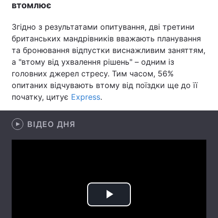
втомлює
Лонгріди
Згідно з результатами опитування, дві третини
британських мандрівників вважають планування
Відео з Youtube
Статті
та бронювання відпустки виснажливим заняттям,
а "втому від ухвалення рішень" – одним із
Інтерв'ю
Думки
головних джерел стресу. Тим часом, 56%
опитаних відчувають втому від поїздки ще до її
Архів
Вакансії
початку, цитує
Express
.
Контакти
ВІДЕО ДНЯ
Послуги
Play