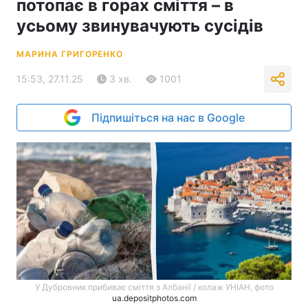
потопає в горах сміття – в
усьому звинувачують сусідів
МАРИНА ГРИГОРЕНКО
15:53, 27.11.25
3 хв.
1001
Підпишіться на нас в Google
У Дубровник прибиває сміття з Албанії / колаж УНІАН, фото
ua.depositphotos.com