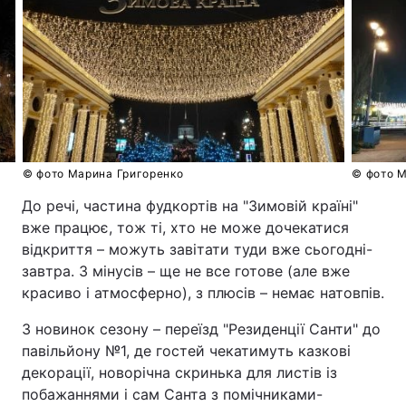
© фото Марина Григоренко
© фото М
До речі, частина фудкортів на "Зимовій країні"
вже працює, тож ті, хто не може дочекатися
відкриття – можуть завітати туди вже сьогодні-
завтра. З мінусів – ще не все готове (але вже
красиво і атмосферно), з плюсів – немає натовпів.
З новинок сезону – переїзд "Резиденції Санти" до
павільйону №1, де гостей чекатимуть казкові
декорації, новорічна скринька для листів із
побажаннями і сам Санта з помічниками-