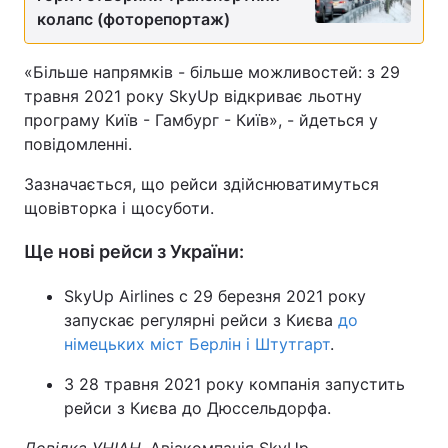
колапс (фоторепортаж)
«Більше напрямків - більше можливостей: з 29
травня 2021 року SkyUp відкриває льотну
програму Київ - Гамбург - Київ», - йдеться у
повідомленні.
Зазначається, що рейси здійснюватимуться
щовівторка і щосуботи.
Ще нові рейси з України:
SkyUp Airlines c 29 березня 2021 року
запускає регулярні рейси з Києва
до
німецьких міст Берлін і Штутгарт
.
З 28 травня 2021 року компанія запустить
рейси з Києва до Дюссельдорфа.
Довідка УНІАН.
Авіакомпанія SkyUp