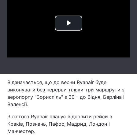
Лонгріди
Play
Відео з Youtube
Статті
Video
Інтерв'ю
Думки
Архів
Вакансії
Контакти
Відзначається, що до весни Ryanair буде
Послуги
виконувати без перерви тільки три маршрути з
аеропорту "Бориспіль" з 30 - до Відня, Берліна і
Валенсії.
З лютого Ryanair планує відновити рейси в
Краків, Познань, Пафос, Мадрид, Лондон і
Манчестер.