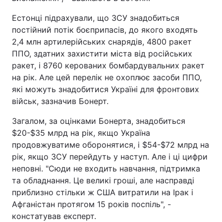
Естонці підрахували, що ЗСУ знадобиться
постійний потік боєприпасів, до якого входять
2,4 млн артилерійських снарядів, 4800 ракет
ППО, здатних захистити міста від російських
ракет, і 8760 керованих бомбардувальних ракет
на рік. Але цей перелік не охоплює засоби ППО,
які можуть знадобитися Україні для фронтових
військ, зазначив Бонерт.
Загалом, за оцінками Бонерта, знадобиться
$20-$35 млрд на рік, якщо Україна
продовжуватиме оборонятися, і $54-$72 млрд на
рік, якщо ЗСУ перейдуть у наступ. Але і ці цифри
неповні. "Сюди не входить навчання, підтримка
та обладнання. Це великі гроші, але насправді
приблизно стільки ж США витратили на Ірак і
Афганістан протягом 15 років поспіль", -
констатував експерт.