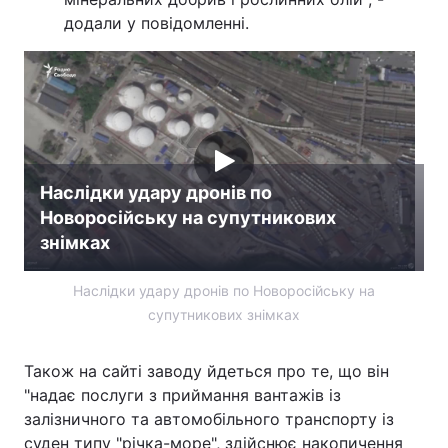
додали у повідомленні.
Лонгріди
Відео з Youtube
Статті
Інтерв'ю
Думки
Архів
Вакансії
Наслідки удару дронів по
Новоросійську на супутникових
Контакти
знімках
Послуги
Наслідки удару дронів по Новоросійську на
супутникових знімках
Також на сайті заводу йдеться про те, що він
"надає послуги з приймання вантажів із
залізничного та автомобільного транспорту із
суден типу "річка-море", здійснює накопичення