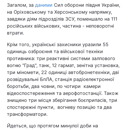
Загалом, за
даними
Сил оборони півдня України,
на Оріховському та Херсонському напрямку,
завдяки діям підрозділів ЗСУ, поменшало на 111
російських військових, частина - неповоротні
втрати.
Крім того, українські захисники уразили 55
одиниць озброєння та військової техніки
противника: три реактивні системи залпового
вогню "Град", танк, 12 гармат, зенітна установка,
три міномети, 22 одиниці автобронетехніки, дві
розвідувальні БпЛА, станція радіоелектронної
боротьби, два човни, по чотири камери
відеоспостереження та аерофотостанції. Також
знищено три місця зберігання боєприпасів, три
спостережні пункти, вогневу позицію та два
трансформатори.
Йдеться, що протягом минулої доби на