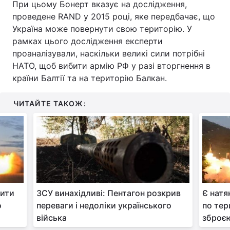
При цьому Бонерт вказує на дослідження,
проведене RAND у 2015 році, яке передбачає, що
Україна може повернути свою територію. У
рамках цього дослідження експерти
проаналізували, наскільки великі сили потрібні
НАТО, щоб вибити армію РФ у разі вторгнення в
країни Балтії та на територію Балкан.
ЧИТАЙТЕ ТАКОЖ:
лити
ЗСУ винахідливі: Пентагон розкрив
Є натя
о
переваги і недоліки українського
по тер
війська
зброєю