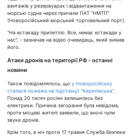
вантажів у резервуарах і відвантаження на
Тема оформлення
морські судна через причали ПАТ "НМТП"
(Новоросійський морський торговельний порт).
"На естакаду прилетіло. Все, немає естакади у
нас", - зазначав на відео очевидець, який знімав
його.
Атаки дронів на території РФ - останні
новини
Також повідомлялось, що
у Новоросійську
сталася пожежа на підстанції "Кирилівська"
.
Понад 20 тисяч росіян залишились без
електрики. Причина загорання була невідома,
проте місцеві жителі заявили, що вночі чули
звуки дронів.
Крім того, в ніч проти 17 травня Служба безпеки