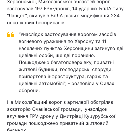
Херсонської, Миколаївської областей ворог
застосував 197 FPV-дронів, 14 ударних БпЛА типу
"Ланцет", скинув з БпЛА різних модифікацій 234
осколкових боєприпасів.
"Унаслідок застосування ворогом засобів
вогневого ураження по Херсону та 11
населених пунктах Херсонщини загинуло дві
цивільні особи, ще дві поранено.
Пошкоджено багатоповерхівку, приватні
житлові будинки, господарські споруди,
припортова інфраструктура, гараж та
цивільні автомобілі", - розповіли у Силах
оборони.
На Миколаївщині ворог з артилерії обстріляв
акваторію Очаківської громади, унаслідок
влучання FPV-дрону у Дмитрівці Куцурубської
громади пошкоджено приватний житловий
будинок.