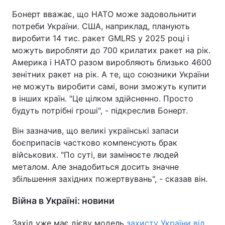
Бонерт вважає, що НАТО може задовольнити
потреби України. США, наприклад, планують
виробити 14 тис. ракет GMLRS у 2025 році і
можуть виробляти до 700 крилатих ракет на рік.
Америка і НАТО разом виробляють близько 4600
зенітних ракет на рік. А те, що союзники України
не можуть виробити самі, вони зможуть купити
в інших країн. "Це цілком здійсненно. Просто
будуть потрібні гроші", - підкреслив Бонерт.
Він зазначив, що великі українські запаси
боєприпасів частково компенсують брак
військових. "По суті, ви замінюєте людей
металом. Але знадобиться досить значне
збільшення західних пожертвувань", - сказав він.
Війна в Україні: новини
Захід уже має дієву модель
захисту України від