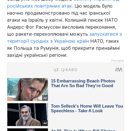
російських повітряних атак
. Цю модель було
наочно продемонстровано під час іранської
атаки на Ізраїль у квітні. Колишній генсек НАТО
Андерс Фог Расмуссен висловив переконання,
що ракети-перехоплювачі можуть
запускатися з
території сусідніх з Україною країн
НАТО, таких
як Польща та Румунія, щоб прикрити принаймні
західні українські регіони.
Реклама