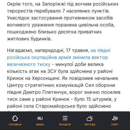
Окрім того, на Запоріжжі під вогнем російських
терористів перебувало 7 населених пунктів.
Унаслідок застосування противником засобів
вогневого ураження поранена цивільна особа,
пошкоджено близько десятка приватних
житлових будинків.
Нагадаємо, напередодні, 17 травня,
на півдні
російська окупаційна армія змінила вектор
величезного тиску
- минулої доби велика
кількість атак на ЗСУ була здійснена у районі
Кринок на Херсонщині. Як повідомив начальник
Центру стратегічних комунікацій Сил оборони
півдня Дмитро Плетенчук, ворог значно посилив
тиск саме у районі Кринок - було 15 штурмів, у
районі села Старомайорське було здійснено
близько 10 штурмів за добу.
RU
За 17 травня на півдні поменшало на 113
МОВА
ГОЛОВНА
РОЗДІЛИ
ПОГОДА
ЛАЙТ