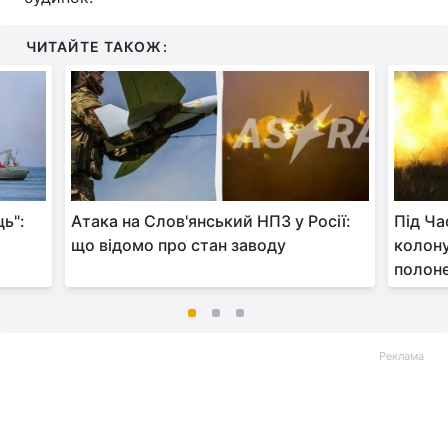
ЧИТАЙТЕ ТАКОЖ:
ь":
Атака на Слов'янський НПЗ у Росії:
Під Ч
що відомо про стан заводу
колону
полоне
Реклама