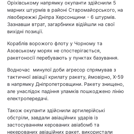
Оріхівському напрямку окупанти здійснили 5
марних штурмів в районі Старомайорського, на
лівобережжі Дніпра Херсонщини - 6 штурмів.
Зазнавши втрат, загарбники відійшли на свої
вихідні позиції.
Кораблів ворожого флоту у Чорному та
Азовському морях не спостерігається,
ракетоносії перебувають у пунктах базування.
Водночас минулої доби агресор спрямував з
тактичної авіації крилату ракету, ймовірно, Х-59
в напрямку Дніпропетровщини. Ракету знищено,
але унаслідок падіння уламків пошкоджено лінію
електропередачі.
Також окупанти здійснили артилерійські
обстріли, завдали авіаційних ударів із
застосуванням керованих авіабомб та
некерованих авіаційних ракет, використали