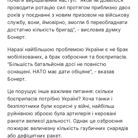
почати вирішальний наступ. "Якби їм довелося
проводити ротацію сил протягом приблизно двох
років у поєднанні з новим призовом на військову
службу, вони, ймовірно, змогли б переобладнати
достатню кількість бригад", - висловив думку
Бонерт.
Наразі найбільшою проблемою України є не брак
мобілізованих, а брак озброєння та боєприпасів.
"Більшість батальйонів досі не повністю
оснащені. НАТО має дати обіцяне", - вказав
Бонерт.
Це порушує інше важливе питання: скільки
боєприпасів потрібно Україні? Хоча танки і
безпілотники були корисні у війні, найбільш
руйнівною зброєю була артилерія і керовані
ракети великої дальності. Однак це озброєння
пожирає величезну кількість гаубичних снарядів
або дефіцитних ракет.