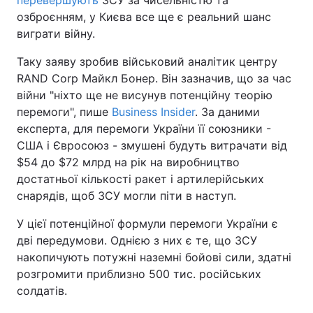
перевершують
ЗСУ за чисельністю та
озброєнням, у Києва все ще є реальний шанс
виграти війну.
Таку заяву зробив військовий аналітик центру
RAND Corp Майкл Бонер. Він зазначив, що за час
війни "ніхто ще не висунув потенційну теорію
перемоги", пише
Business Insider
. За даними
експерта, для перемоги України її союзники -
США і Євросоюз - змушені будуть витрачати від
$54 до $72 млрд на рік на виробництво
достатньої кількості ракет і артилерійських
снарядів, щоб ЗСУ могли піти в наступ.
У цієї потенційної формули перемоги України є
дві передумови. Однією з них є те, що ЗСУ
накопичують потужні наземні бойові сили, здатні
розгромити приблизно 500 тис. російських
солдатів.