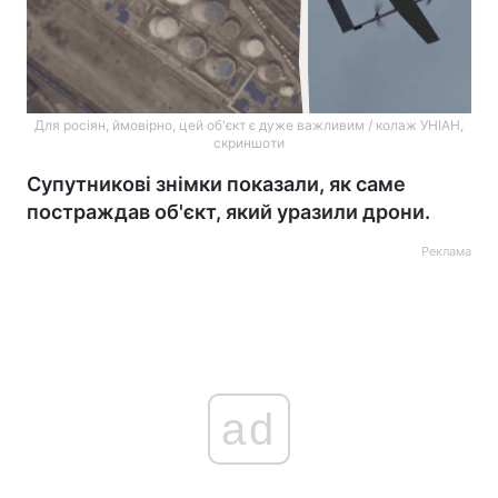
Для росіян, ймовірно, цей об'єкт є дуже важливим / колаж УНІАН,
скриншоти
Супутникові знімки показали, як саме
постраждав об'єкт, який уразили дрони.
Реклама
ad