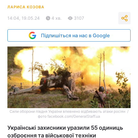
ЛАРИСА КОЗОВА
14:04, 19.05.24
4 хв.
3107
Підпишіться на нас в Google
Сили оборони півдня України впевнено відбивають атаки росіян /
фото facebook.com/GeneralStaff.ua
Українські захисники уразили 55 одиниць
озброєння та військової техніки