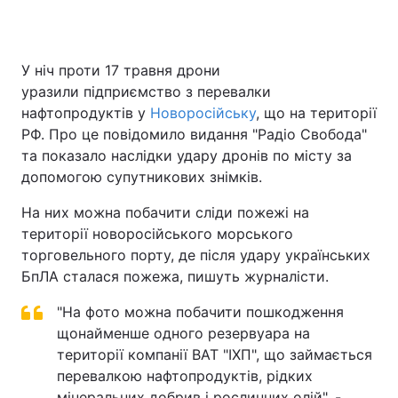
У ніч проти 17 травня дрони
Головна
Війна
уразили підприємство з перевалки
нафтопродуктів у
Новоросійську
, що на території
Україна
Політика
РФ. Про це повідомило видання "Радіо Свобода"
та показало наслідки удару дронів по місту за
Економіка
Світ
допомогою супутникових знімків.
Спорт
Наука
На них можна побачити сліди пожежі на
території новоросійського морського
Техно і зв'язок
Лайт
торговельного порту, де після удару українських
Зброя
Інциденти
БпЛА сталася пожежа, пишуть журналісти.
Здоров'я
"На фото можна побачити пошкодження
Туризм
щонайменше одного резервуара на
Цікавинки
Погода
території компанії ВАТ "ІХП", що займається
перевалкою нафтопродуктів, рідких
Екологія
Регіони
мінеральних добрив і рослинних олій", -