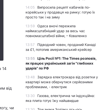
14:05
Випросила рецепт кабачків по-
корейськи у продавця на ринку: готую їх
просто так і на зиму
13:59
Одеса вночі пережила
наймасштабніший удар за весь час
повномасштабної війни, – Коваленко
13:57
Підводний човен, проданий Канаді
за £1, потопив американський крейсер
13:55
Ціль Росії №1: The Times розповів,
як працює український загін "глибоких
ч 14
ударів" по РФ
13:48
Зарядка електрокара від розетки у
квартирі може обернутися серйозними
проблемами, - електрик
им від
13:30
Газова, електрична чи індукційна:
яка плита готує їжу найшвидше
огу, чи
13:30
Три знаки Зодіаку ось-ось