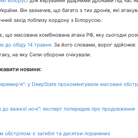
ію Білорусі
для керування ударними дронами під час н
країни. Він зазначив, що багато з тих дронів, які атакув
нічний захід поблизу кордону з Білоруссю.
є, що масована комбінована атака РФ, яку сьогодні роз
е до обіду 14 травня
. За його словами, ворог здійснює
аку, на яку Сили оборони очікували.
кавити новини:
перемир'я": у DeepState прокоментували масовані обстр
я до важкої ночі": експерт попередив про продовження
м обстрілом: є загиблі та десятки поранених