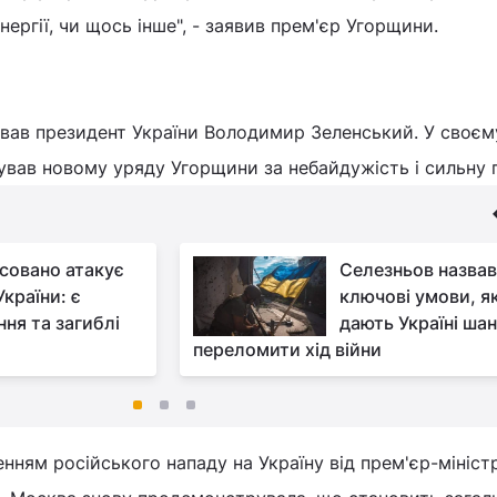
ергії, чи щось інше", - заявив прем'єр Угорщини.
ував президент України Володимир Зеленський. У своєм
ував новому уряду Угорщини за небайдужість і сильну 
совано атакує
Селезньов назвав
України: є
ключові умови, як
ння та загиблі
дають Україні ша
переломити хід війни
енням російського нападу на Україну від прем'єр-мініст