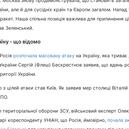
 Москва знову продемонструвала, що становить загал
аїни, але й для сусідніх країн та Європи загалом. Напад
ракет. Наша спільна позиція важлива для припинення ці
ав Зеленський.
їну - що відомо
 Росія
розпочала масовану атаку
на Україну, яка триває 
України Сергій (Флеш) Бескрестнов заявив, що вдень р
риторії України.
з цілей атаки став Київ. Як заявив мер столиці Віталій
ППО.
 територіальної оборони ЗСУ, військовий експерт Оле
арі кореспонденту УНІАН, що Росія, ймовірно,
почала а