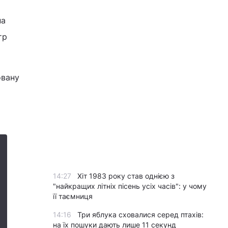
на
тр
овану
14:27
Хіт 1983 року став однією з
"найкращих літніх пісень усіх часів": у чому
її таємниця
14:16
Три яблука сховалися серед птахів:
на їх пошуки дають лише 11 секунд