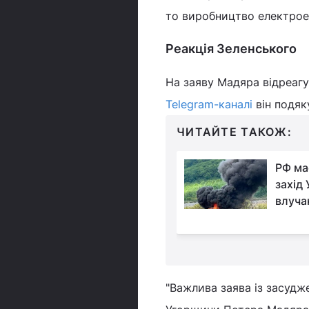
то виробництво електроен
Реакція Зеленського
На заяву Мадяра відреаг
Telegram-каналі
він подяк
ЧИТАЙТЕ ТАКОЖ:
У яку суму
РФ ма
обходиться Україні
захід 
один день війни:
влуча
 відповідь
"Важлива заява із засудж