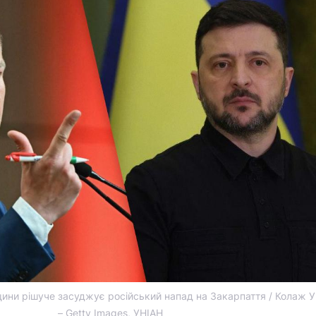
ини рішуче засуджує російський напад на Закарпаття / Колаж У
– Getty Images, УНІАН