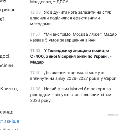
ьну
Молдовою, – ДПСУ
 триває.
12:08
Як відучити кота залазити на стіл:
власники поділилися ефективними
єї
методами
11:57
"Ми вистоїмо, Москва ляже": Мадяр
назвав 5 умов завершення війни
11:43
У Геленджику знищено позицію
досі.
С-400, з якої 8 серпня били по Україні, -
Мадяр
осіяни
11:40
Дві океанічні аномалії можуть
вплинути на зиму 2026–2027 років у Європі
 Кличко,
11:38
Новий фільм Marvel б’є рекорд за
рекордом - він уже став головним хітом
2026 року
ксандр
Реклама
ктивніше