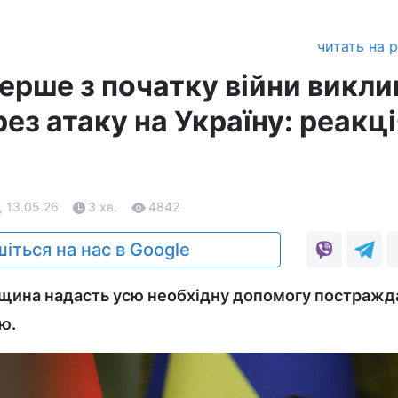
читать на 
ерше з початку війни викли
ез атаку на Україну: реакц
, 13.05.26
3 хв.
4842
іться на нас в Google
рщина надасть усю необхідну допомогу постраж
ю.