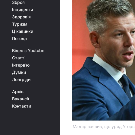
Зброя
Інциденти
Здоров'я
Туризм
Цікавинки
Погода
Відео з Youtube
Статті
Інтерв'ю
Думки
Лонгріди
Архів
Вакансії
Контакти
Мадяр заявив, що уряд Угорщ