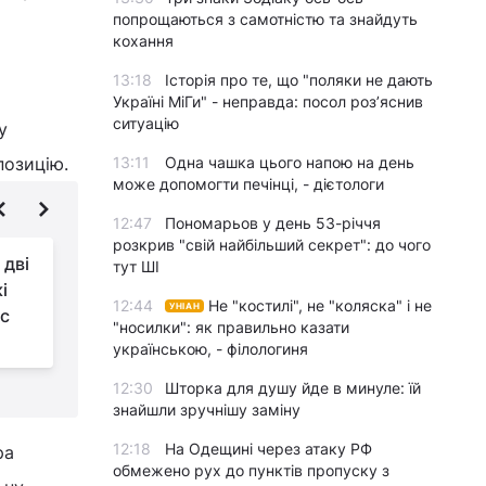
попрощаються з самотністю та знайдуть
кохання
13:18
Історія про те, що "поляки не дають
Україні МіГи" - неправда: посол роз’яснив
ситуацію
у
позицію.
13:11
Одна чашка цього напою на день
може допомогти печінці, - дієтологи
12:47
Пономарьов у день 53-річчя
розкрив "свій найбільший секрет": до чого
 дві
У яку суму
тут ШІ
і
обходиться Україні
12:44
Не "костилі", не "коляска" і не
УНІАН
нс
один день війни:
"носилки": як правильно казати
Сибіга дав відповідь
українською, - філологиня
12:30
Шторка для душу йде в минуле: їй
знайшли зручнішу заміну
12:18
На Одещині через атаку РФ
ра
обмежено рух до пунктів пропуску з