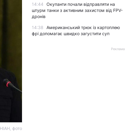
14:44
Окупанти почали відправляти на
штурм танки з активним захистом від FPV-
дронів
14:38
Американський трюк із картоплею
фрі допомагає швидко загустити суп
Реклама
НІАН, фото