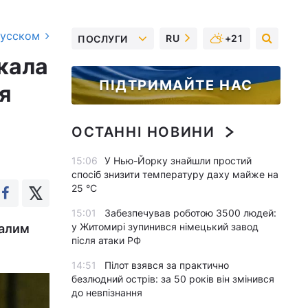
русском
RU
+21
ПОСЛУГИ
кала
ПІДТРИМАЙТЕ НАС
ія
ОСТАННІ НОВИНИ
15:06
У Нью-Йорку знайшли простий
спосіб знизити температуру даху майже на
25 °C
15:01
Забезпечував роботою 3500 людей:
у Житомирі зупинився німецький завод
далим
після атаки РФ
14:51
Пілот взявся за практично
безлюдний острів: за 50 років він змінився
до невпізнання