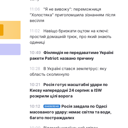
11:06
"Я не вивожу": переможниця
"Холостяка" приголомшила зізнанням після
весілля
11:02
Навіщо бризкати оцтом на ключі:
простий домашній трюк, про який знають
одиниці
10:49
Фінляндія не передаватиме Україні
ракети Patriot: названо причину
10:28
В Україні стався землетрус: яку
область сколихнуло
10:21
Росія готує масштабні удари по
Києву напередодні 24 серпня: в ISW
розкрили цілі ворога
10:12
Росія завдала по Одесі
ОНОВЛЕНО
масованого удару: немає світла та води,
багато постраждалих
10:09
Відомий український співак