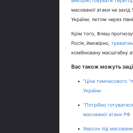
використовувати територ
масованої атаки на захід У
України, летіли через пів
Крім того, Флеш прогнозу
Росія, ймовірно,
триватим
комбіновану масштабну ат
Вас також можуть заці
"Ціна тимчасового "
України
"Потрібно готуватис
масованої атаки РФ
Херсон під масовани