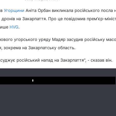
ав
Угорщини
Аніта Орбан викликала російського посла 
ю дронів на Закарпаття. Про це повідомив прем'єр-мініс
пише
HVG
.
 нового угорського уряду Мадяр засудив російську мас
я, зокрема на Закарпатську область.
суджує російський напад на Закарпаття", - сказав він.
Play