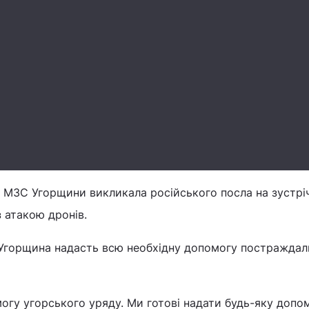
 МЗС Угорщини викликала російського посла на зустрі
з атакою дронів.
Угорщина надасть всю необхідну допомогу постраждал
гу угорського уряду. Ми готові надати будь-яку допом