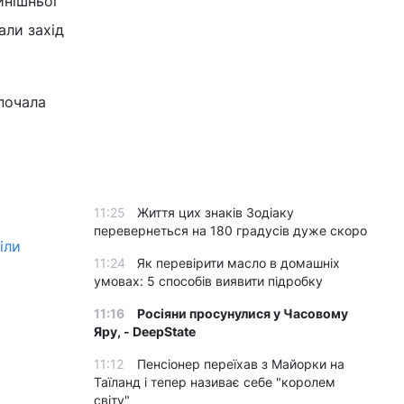
инішньої
али захід
почала
11:25
Життя цих знаків Зодіаку
перевернеться на 180 градусів дуже скоро
іли
11:24
Як перевірити масло в домашніх
умовах: 5 способів виявити підробку
11:16
Росіяни просунулися у Часовому
Яру, - DeepState
11:12
Пенсіонер переїхав з Майорки на
Таїланд і тепер називає себе "королем
світу"