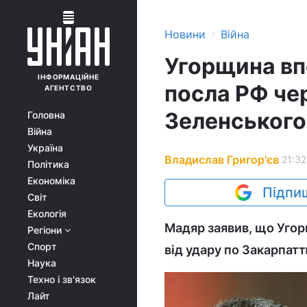
›
Новини
Війна
Угорщина вп
ІНФОРМАЦІЙНЕ
посла РФ чер
АГЕНТСТВО
Зеленського
Головна
Війна
Україна
Владислав Григор'єв
21:32
Політика
Економіка
Підпиш
Світ
Екологія
Мадяр заявив, що Уго
Регіони
Спорт
від удару по Закарпатт
Наука
Техно і зв'язок
Лайт