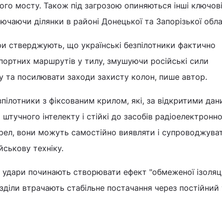
го мосту. Також під загрозою опиняються інші ключов
ючаючи ділянки в районі Донецької та Запорізької обла
ери стверджують, що українські безпілотники фактично
портних маршрутів у тилу, змушуючи російські сили
у та посилювати заходи захисту колон, пише автор.
зпілотники з фіксованим крилом, які, за відкритими дан
тучного інтелекту і стійкі до засобів радіоелектронно
ел, вони можуть самостійно виявляти і супроводжувати
йськову техніку.
і удари починають створювати ефект "обмеженої ізоляці
озділи втрачають стабільне постачання через постійний