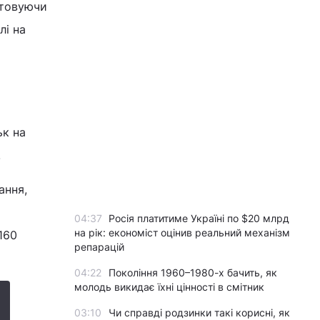
стовуючи
лі на
ьк на
.
ання,
04:37
Росія платитиме Україні по $20 млрд
на рік: економіст оцінив реальний механізм
160
репарацій
04:22
Покоління 1960–1980-х бачить, як
молодь викидає їхні цінності в смітник
03:10
Чи справді родзинки такі корисні, як