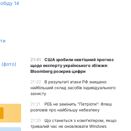
обіду 14
ети
21:41
США зробили невтішний прогноз
 (фото)
щодо експорту українського збіжжя:
Bloomberg розкрив цифри
21:32
В результаті атаки РФ знищено
найбільший склад засобів індивідуального
захисту
21:21
РЕБ не замінить "Петріоти": Флеш
розповів про найбільшу небезпеку
21:20
Що станеться з комп’ютером, якщо
тривалий час не оновлювати Windows