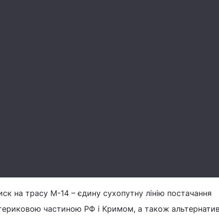
иск на трасу М-14 – єдину сухопутну лінію постачання
атериковою частиною РФ і Кримом, а також альтернати