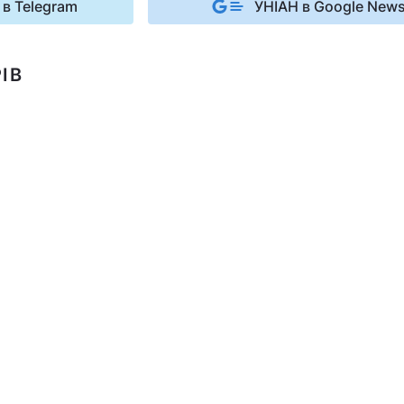
 в Telegram
УНІАН в Google New
ІВ