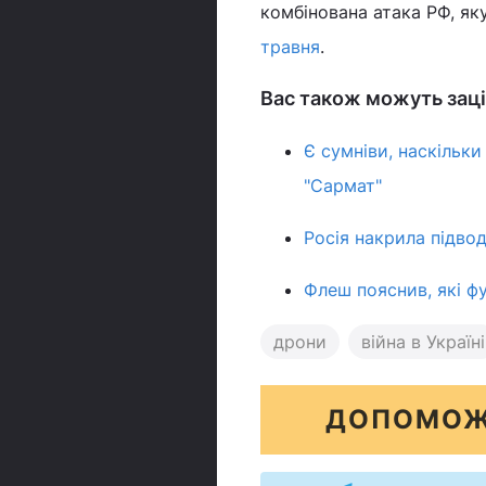
комбінована атака РФ, як
травня
.
Вас також можуть заці
Є сумніви, наскільк
"Сармат"
Росія накрила підвод
Флеш пояснив, які фу
дрони
війна в Україні
ДОПОМОЖ