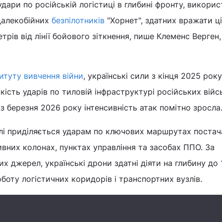
удари по російській логістиці в глибині фронту, викори
далекобійних
безпілотників
"Хорнет", здатних вражати ці
етрів від лінії бойового зіткнення, пише Клеменс Верген,
титуту вивчення війни
, українські сили з кінця 2025 року
ість ударів по тиловій інфраструктурі російських війс
з березня 2026 року інтенсивність атак помітно зросла
алі приділяється ударам по ключових маршрутах постач
ивних колонах, пунктах управління та засобах ППО. За
х джерел, українські дрони здатні діяти на глибину до 
боту логістичних коридорів і транспортних вузлів.