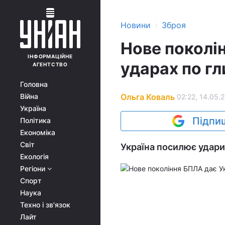
›
Новини
Зброя
Нове поколін
ІНФОРМАЦІЙНЕ
ударах по гл
АГЕНТСТВО
Головна
Ольга Коваль
Війна
02:22, 14.05.
Україна
Підпиш
Політика
Економіка
Світ
Україна посилює удари 
Екологія
Регіони
Спорт
Наука
Техно і зв'язок
Лайт