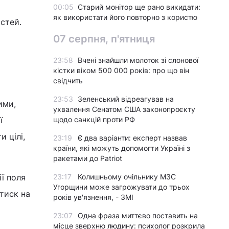
і
00:05
Старий монітор ще рано викидати:
як використати його повторно з користю
стей.
07 серпня, п'ятниця
23:58
Вчені знайшли молоток зі слонової
кістки віком 500 000 років: про що він
свідчить
23:53
Зеленський відреагував на
ими,
ухвалення Сенатом США законопроєкту
ї
щодо санкцій проти РФ
 цілі,
23:19
Є два варіанти: експерт назвав
країни, які можуть допомогти Україні з
ракетами до Patriot
ї поля
23:17
Колишньому очільнику МЗС
Угорщини може загрожувати до трьох
 тиск на
років ув'язнення, - ЗМІ
23:07
Одна фраза миттєво поставить на
місце зверхню людину: психолог розкрила