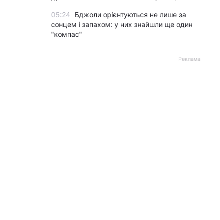
05:24
Бджоли орієнтуються не лише за
сонцем і запахом: у них знайшли ще один
"компас"
Реклама