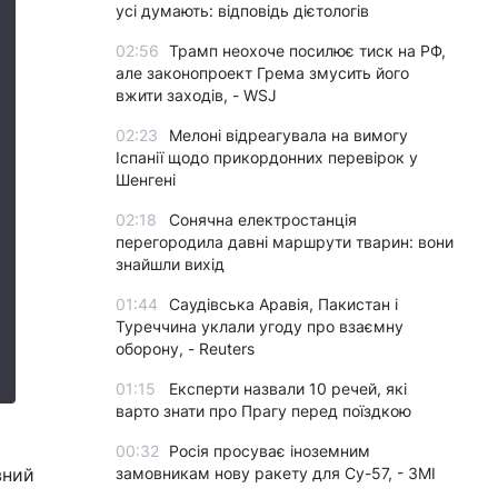
усі думають: відповідь дієтологів
02:56
Трамп неохоче посилює тиск на РФ,
але законопроект Грема змусить його
вжити заходів, - WSJ
02:23
Мелоні відреагувала на вимогу
Іспанії щодо прикордонних перевірок у
Шенгені
02:18
Сонячна електростанція
перегородила давні маршрути тварин: вони
знайшли вихід
01:44
Саудівська Аравія, Пакистан і
Туреччина уклали угоду про взаємну
оборону, - Reuters
01:15
Експерти назвали 10 речей, які
варто знати про Прагу перед поїздкою
00:32
Росія просуває іноземним
вний
замовникам нову ракету для Су-57, - ЗМІ