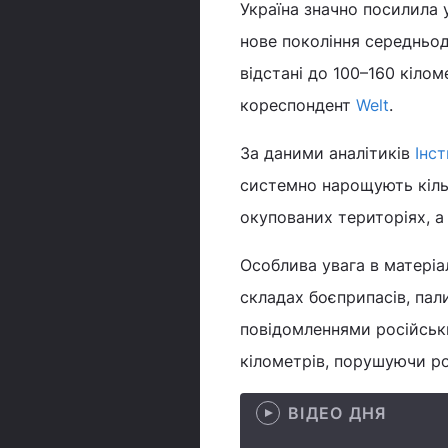
Україна значно посилила 
нове покоління середньо
відстані до 100–160 кілом
кореспондент
Welt
.
За даними аналітиків
Інс
системно нарощують кільк
окупованих територіях, а 
Особлива увага в матері
складах боєприпасів, пал
повідомленнями російськи
кілометрів, порушуючи ро
ВІДЕО ДНЯ