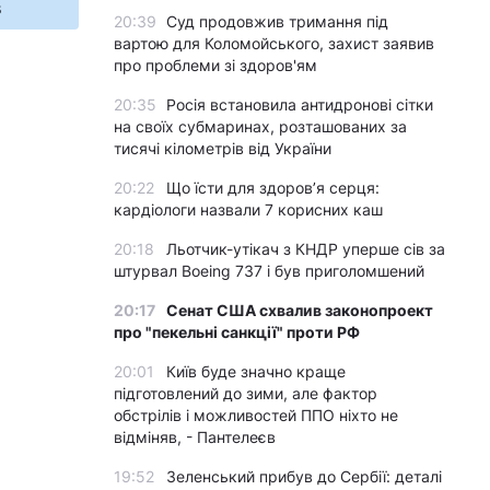
s
20:39
Суд продовжив тримання під
вартою для Коломойського, захист заявив
про проблеми зі здоров'ям
20:35
Росія встановила антидронові сітки
на своїх субмаринах, розташованих за
тисячі кілометрів від України
20:22
Що їсти для здоров’я серця:
кардіологи назвали 7 корисних каш
20:18
Льотчик-утікач з КНДР уперше сів за
штурвал Boeing 737 і був приголомшений
20:17
Сенат США схвалив законопроект
про "пекельні санкції" проти РФ
20:01
Київ буде значно краще
підготовлений до зими, але фактор
обстрілів і можливостей ППО ніхто не
відміняв, - Пантелеєв
19:52
Зеленський прибув до Сербії: деталі