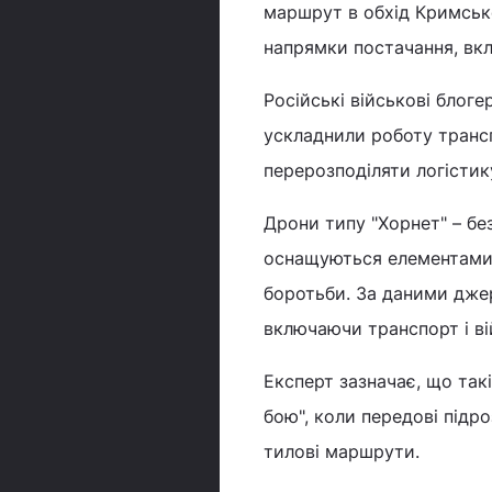
маршрут в обхід Кримсько
напрямки постачання, вкл
Російські військові блог
ускладнили роботу транс
перерозподіляти логістик
Дрони типу "Хорнет" – бе
оснащуються елементами ш
боротьби. За даними джер
включаючи транспорт і ві
Експерт зазначає, що так
бою", коли передові підр
тилові маршрути.