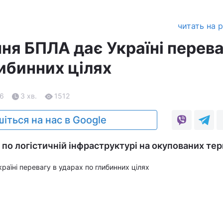
читать на 
ня БПЛА дає Україні перева
ибинних цілях
26
3 хв.
1512
іться на нас в Google
по логістичній інфраструктурі на окупованих тер