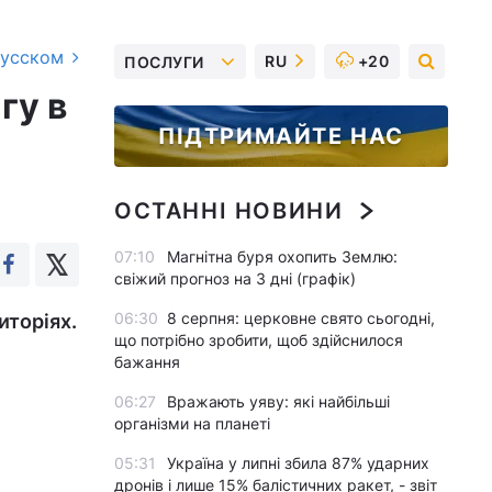
русском
RU
+20
ПОСЛУГИ
гу в
ПІДТРИМАЙТЕ НАС
ОСТАННІ НОВИНИ
07:10
Магнітна буря охопить Землю:
свіжий прогноз на 3 дні (графік)
06:30
8 серпня: церковне свято сьогодні,
иторіях.
що потрібно зробити, щоб здійснилося
бажання
06:27
Вражають уяву: які найбільші
організми на планеті
05:31
Україна у липні збила 87% ударних
дронів і лише 15% балістичних ракет, - звіт