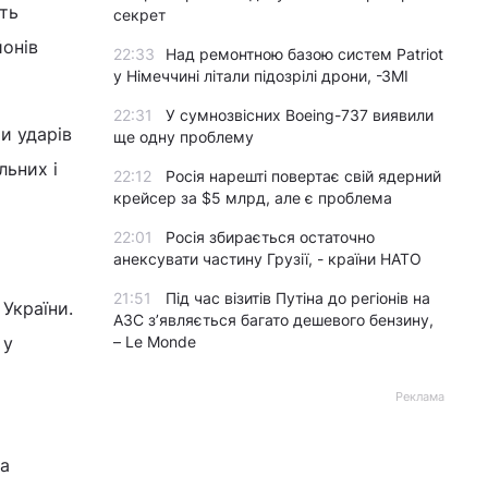
ють
секрет
йонів
22:33
Над ремонтною базою систем Patriot
у Німеччині літали підозрілі дрони, -ЗМІ
22:31
У сумнозвісних Boeing-737 виявили
и ударів
ще одну проблему
льних і
22:12
Росія нарешті повертає свій ядерний
крейсер за $5 млрд, але є проблема
22:01
Росія збирається остаточно
анексувати частину Грузії, - країни НАТО
21:51
Під час візитів Путіна до регіонів на
 України.
АЗС з’являється багато дешевого бензину,
 у
– Le Monde
Реклама
на