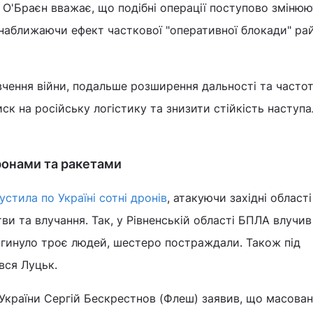
п О'Браєн вважає, що подібні операції поступово зміню
 наближаючи ефект часткової "оперативної блокади" ра
вчення війни, подальше розширення дальності та частот
ск на російську логістику та знизити стійкість наступа
дронами та ракетами
устила по Україні сотні дронів
, атакуючи західні області
тви та влучання. Так, у Рівненській області БПЛА влучив
агинуло троє людей, шестеро постраждали. Також під
вся Луцьк.
України Сергій Бескрестнов (Флеш) заявив, що масова