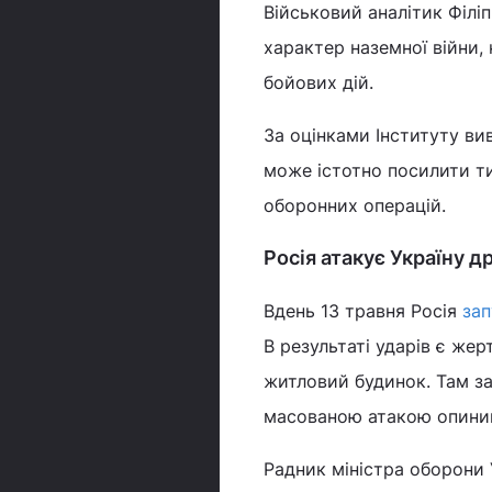
Військовий аналітик Філі
характер наземної війни,
бойових дій.
За оцінками Інституту ви
може істотно посилити ти
оборонних операцій.
Росія атакує Україну 
Вдень 13 травня Росія
зап
В результаті ударів є жер
житловий будинок. Там з
масованою атакою опини
Радник міністра оборони 