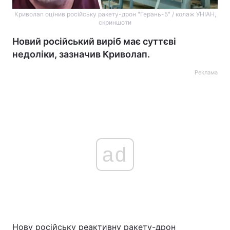
Криволап оцінив російську ракету-дрон "Герань-5" / колаж УНІАН,
скриншоти
Новий російський виріб має суттєві
недоліки, зазначив Криволап.
Реклама
ad
Нову російську реактивну ракету-дрон