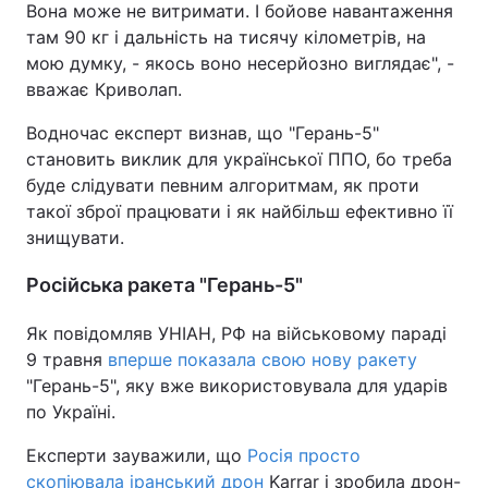
Вона може не витримати. І бойове навантаження
там 90 кг і дальність на тисячу кілометрів, на
мою думку, - якось воно несерйозно виглядає", -
вважає Криволап.
Водночас експерт визнав, що "Герань-5"
становить виклик для української ППО, бо треба
буде слідувати певним алгоритмам, як проти
такої зброї працювати і як найбільш ефективно її
знищувати.
Російська ракета "Герань-5"
Як повідомляв УНІАН, РФ на військовому параді
9 травня
вперше показала свою нову ракету
"Герань-5", яку вже використовувала для ударів
по Україні.
Експерти зауважили, що
Росія просто
скопіювала іранський дрон
Karrar і зробила дрон-