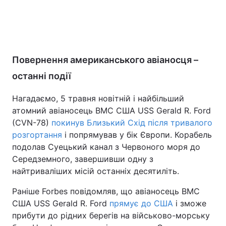
Повернення американського авіаносця –
останні події
Нагадаємо, 5 травня новітній і найбільший
атомний авіаносець ВМС США USS Gerald R. Ford
(CVN-78)
покинув Близький Схід після тривалого
розгортання
і попрямував у бік Європи. Корабель
подолав Суецький канал з Червоного моря до
Середземного, завершивши одну з
найтриваліших місій останніх десятиліть.
Раніше Forbes повідомляв, що авіаносець ВМС
США USS Gerald R. Ford
прямує до США
і зможе
прибути до рідних берегів на військово-морську