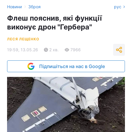
›
Новини
Зброя
рус
Флеш пояснив, які функції
виконує дрон "Гербера"
ЛЕСЯ ЛЕЩЕНКО
19:59, 13.05.26
2 хв.
7966
Підпишіться на нас в Google