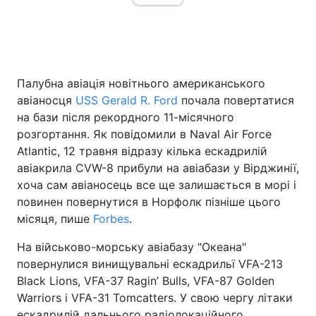
Головна
Війна
Палубна авіація новітнього американського
Україна
Політика
авіаносця
USS Gerald R. Ford
почала повертатися
на бази після рекордного 11-місячного
Економіка
Світ
розгортання. Як повідомили в Naval Air Force
Atlantic, 12 травня відразу кілька ескадрилій
Спорт
Наука
авіакрила CVW-8 прибули на авіабази у Вірджинії,
хоча сам авіаносець все ще залишається в морі і
Техно і зв'язок
Лайт
повинен повернутися в Норфолк пізніше цього
Зброя
Інциденти
місяця, пише
Forbes
.
На військово-морську авіабазу "Океана"
Здоров'я
Туризм
повернулися винищувальні ескадрильї VFA-213
Цікавинки
Погода
Black Lions, VFA-37 Ragin’ Bulls, VFA-87 Golden
Warriors і VFA-31 Tomcatters. У свою чергу літаки
Екологія
Регіони
ескадрилій дальнього радіолокаційного