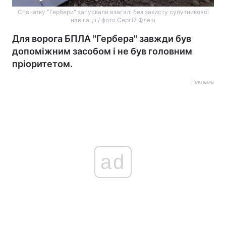
Спочатку "Гербери" запускали взагалі без захисту супутникової
навігації / фото Сергій Флеш
Для ворога БПЛА "Гербера" завжди був
допоміжним засобом і не був головним
пріоритетом.
Реклама
ad