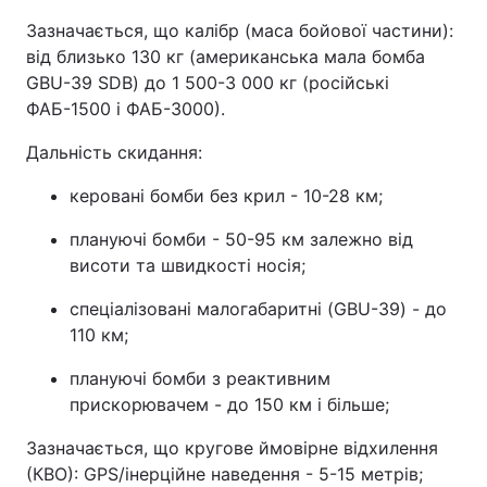
Зазначається, що калібр (маса бойової частини):
від близько 130 кг (американська мала бомба
GBU-39 SDB) до 1 500-3 000 кг (російські
ФАБ-1500 і ФАБ-3000).
Дальність скидання:
керовані бомби без крил - 10-28 км;
плануючі бомби - 50-95 км залежно від
висоти та швидкості носія;
спеціалізовані малогабаритні (GBU-39) - до
110 км;
плануючі бомби з реактивним
прискорювачем - до 150 км і більше;
Зазначається, що кругове ймовірне відхилення
(КВО): GPS/інерційне наведення - 5-15 метрів;