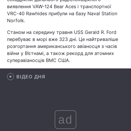
виявлення VAW-124 Bear Aces і транспортної
Лонгріди
VRC-40 Rawhides прибули на базу Naval Station
Norfolk.
Відео з Youtube
Статті
Станом на середину травня USS Gerald R. Ford
перебуває в морі вже 323 дні. Це найтриваліше
Інтерв'ю
Думки
розгортання американського авіаносця з часів
війни у В’єтнамі, а також рекорд для атомних
Архів
Вакансії
суперавіаносців ВМС США.
Контакти
ВІДЕО ДНЯ
Послуги
ad