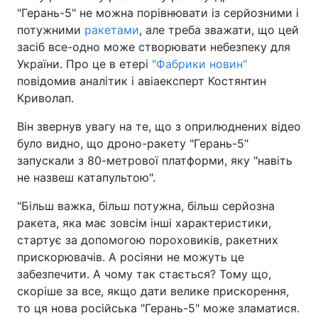
"Герань-5" не можна порівнювати із серйозними і
потужними
ракетами
, але треба зважати, що цей
засіб все-одно може створювати небезпеку для
України. Про це в етері
"Фабрики новин"
повідомив аналітик і авіаексперт Костянтин
Криволап.
Він звернув увагу на те, що з оприлюднених відео
було видно, що дроно-ракету "Герань-5"
запускали з 80-метрової платформи, яку "навіть
не назвеш катапультою".
"Більш важка, більш потужна, більш серйозна
ракета, яка має зовсім інші характеристики,
стартує за допомогою пороховиків, ракетних
прискорювачів. А росіяни не можуть це
забезпечити. А чому так стається? Тому що,
скоріше за все, якщо дати велике прискорення,
то ця нова російська "Герань-5" може зламатися.