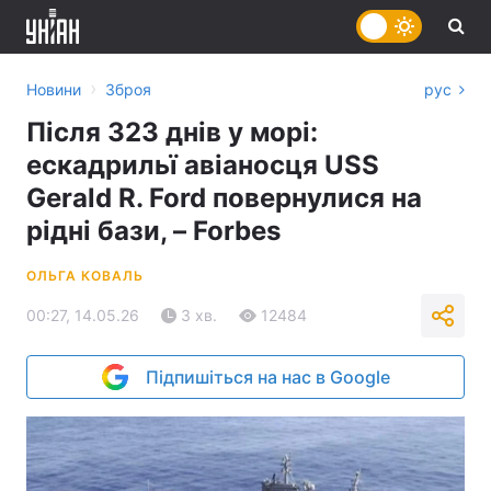
›
Новини
Зброя
рус
Після 323 днів у морі:
ескадрильї авіаносця USS
Gerald R. Ford повернулися на
рідні бази, – Forbes
ОЛЬГА КОВАЛЬ
00:27, 14.05.26
3 хв.
12484
Підпишіться на нас в Google