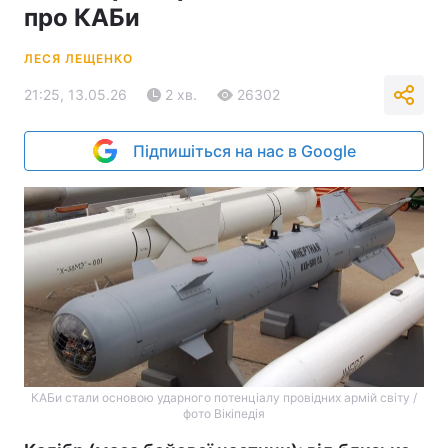
про КАБи
ЛЕСЯ ЛЕЩЕНКО
21:25, 13.05.26
2 хв.
26302
Підпишіться на нас в Google
КАБи стали основою ударного потенціалу провідних армій світу /
фото Вікіпедія