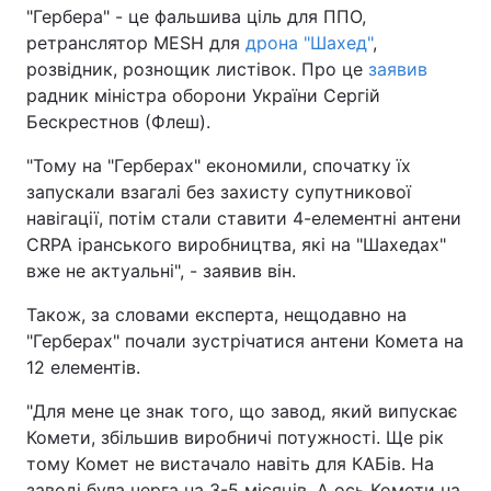
"Гербера" - це фальшива ціль для ППО,
ретранслятор MESH для
дрона "Шахед"
,
розвідник, рознощик листівок. Про це
заявив
радник міністра оборони України Сергій
Бескрестнов (Флеш).
"Тому на "Герберах" економили, спочатку їх
запускали взагалі без захисту супутникової
навігації, потім стали ставити 4-елементні антени
CRPA іранського виробництва, які на "Шахедах"
вже не актуальні", - заявив він.
Також, за словами експерта, нещодавно на
"Герберах" почали зустрічатися антени Комета на
12 елементів.
"Для мене це знак того, що завод, який випускає
Комети, збільшив виробничі потужності. Ще рік
тому Комет не вистачало навіть для КАБів. На
заводі була черга на 3-5 місяців. А ось Комети на