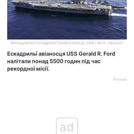
Винищувальні ескадрильї повернулися до США / фото: скріншот
Ескадрильї авіаносця USS Gerald R. Ford
налітали понад 5500 годин під час
рекордної місії.
Реклама
ad