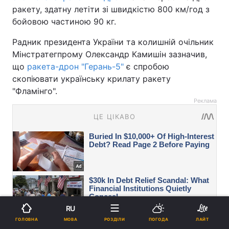
ракету, здатну летіти зі швидкістю 800 км/год з
бойовою частиною 90 кг.
Радник президента України та колишній очільник
Мінстратегпрому Олександр Камишін зазначив,
що
ракета-дрон "Герань-5"
є спробою
скопіювати українську крилату ракету
"Фламінго".
Реклама
RU
МОВА
ГОЛОВНА
РОЗДІЛИ
ПОГОДА
ЛАЙТ