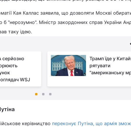
матії Кая Каллас заявила, що дозволяти Москві обират
 б "нерозумно". Міністр закордонних справ України Ан
ав таку ідею.
 серйозно
Трамп їде у Китай
ворюють
рятувати
унок
"американську мр
 оглядач WSJ
Путіна
військове керівництво
переконує Путіна, що армія змо