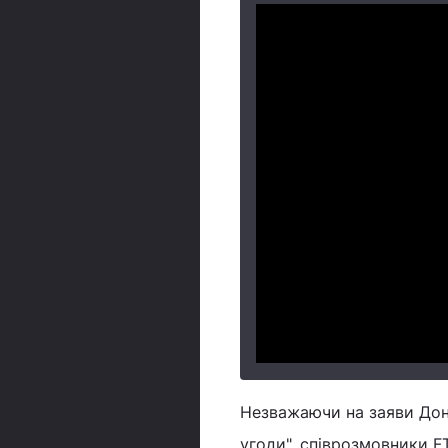
Незважаючи на заяви Дон
угоди", співрозмовники F