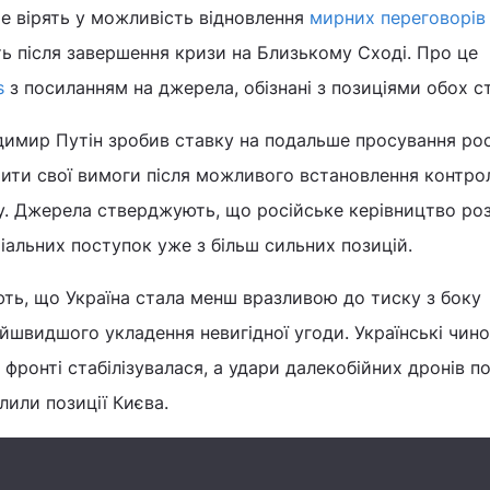
ше вірять у можливість відновлення
мирних переговорів
ь після завершення кризи на Близькому Сході. Про це
s
з посиланням на джерела, обізнані з позиціями обох ст
димир Путін зробив ставку на подальше просування ро
рити свої вимоги після можливого встановлення контро
у. Джерела стверджують, що російське керівництво ро
альних поступок уже з більш сильних позицій.
ть, що Україна стала менш вразливою до тиску з боку
йшвидшого укладення невигідної угоди. Українські чин
фронті стабілізувалася, а удари далекобійних дронів п
лили позиції Києва.