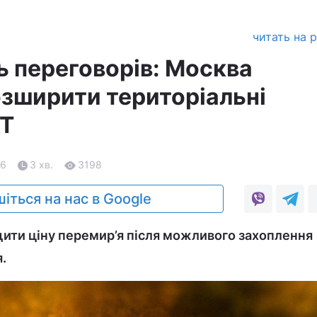
читать на 
ь переговорів: Москва
озширити територіальні
FT
26
3 хв.
3198
іться на нас в Google
щити ціну перемир’я після можливого захоплення
.