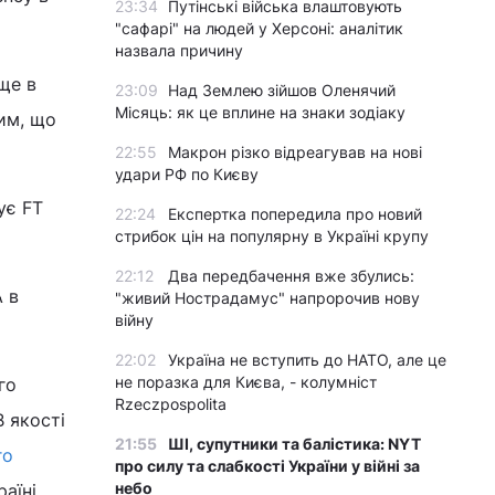
23:34
Путінські війська влаштовують
"сафарі" на людей у Херсоні: аналітик
назвала причину
ще в
23:09
Над Землею зійшов Оленячий
Місяць: як це вплине на знаки зодіаку
тим, що
22:55
Макрон різко відреагував на нові
удари РФ по Києву
ує FT
22:24
Експертка попередила про новий
стрибок цін на популярну в Україні крупу
22:12
Два передбачення вже збулись:
 в
"живий Нострадамус" напророчив нову
війну
22:02
Україна не вступить до НАТО, але це
не поразка для Києва, - колумніст
го
Rzeczpospolita
В якості
21:55
ШІ, супутники та балістика: NYT
го
про силу та слабкості України у війні за
небо
аїні.