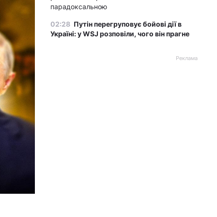
парадоксальною
02:28
Путін перегруповує бойові дії в
Україні: у WSJ розповіли, чого він прагне
Реклама