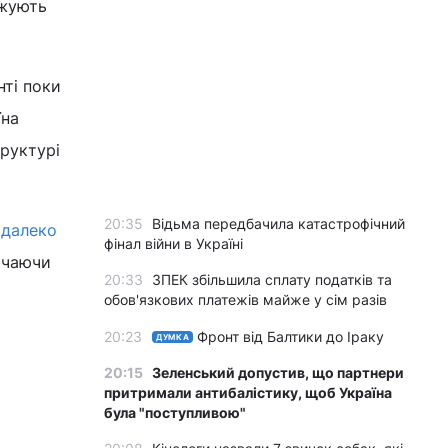
джують
нті поки
їна
труктурі
20:35
Відьма передбачила катастрофічний
 далеко
фінал війни в Україні
ючаючи
20:33
ЗПЕК збільшила сплату податків та
обов'язкових платежів майже у сім разів
20:23
Фронт від Балтики до Іраку
ДУМКА
20:15
Зеленський допустив, що партнери
притримали антибалістику, щоб Україна
була "поступливою"