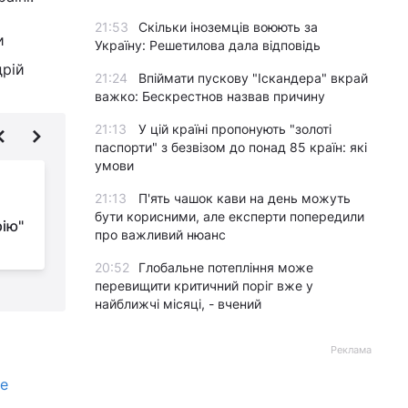
21:53
Скільки іноземців воюють за
и
Україну: Решетилова дала відповідь
дрій
21:24
Впіймати пускову "Іскандера" вкрай
важко: Бескрестнов назвав причину
21:13
У цій країні пропонують "золоті
паспорти" з безвізом до понад 85 країн: які
умови
Латвія готується
21:13
П'ять чашок кави на день можуть
повністю заборонити
бути корисними, але експерти попередили
ію"
автобусне
про важливий нюанс
сполучення з Росією та Білоруссю
п
20:52
Глобальне потепління може
перевищити критичний поріг вже у
найближчі місяці, - вчений
Реклама
же