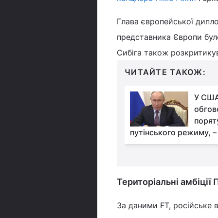
Глава європейської дипло
представника Європи було
Сибіга також розкритикув
ЧИТАЙТЕ ТАКОЖ:
Латвія готується
У США
повністю заборонити
обго
автобусне
порят
 з Росією та Білоруссю
путінського режиму, –
Територіальні амбіції 
За даними FT, російське 