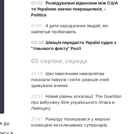
01:22
Розвідувальні відносини між США
та Україною значно покращилися, -
Politico
01:01
4 дати народження людей, які
найлегше пробачають
00:38
Швеція передасть Україні судно з
"тіньового флоту" Росії
05 серпня, середа
23:59
Шестимісячним немовлятам
показали павуків і квіти: реакція очей
здивувала вчених
23:57
Новий рівень ескалації: The Guardian
про вибухівку біля українського літака в
Лейпцигу
23:41
Роналду похизувався у мережі
я до
колекцією ексклюзивних суперкарів
енсу в