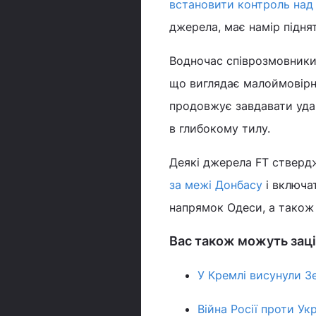
встановити контроль над
джерела, має намір підня
Водночас співрозмовники 
що виглядає малоймовірн
продовжує завдавати ударі
в глибокому тилу.
Деякі джерела FT стверд
за межі Донбасу
і включа
напрямок Одеси, а також 
Вас також можуть заці
У Кремлі висунули З
Війна Росії проти У