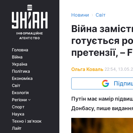
›
Новини
Світ
Війна заміст
ІНФОРМАЦІЙНЕ
готується р
АГЕНТСТВО
претензії, – 
Головна
Війна
Україна
Ольга Коваль
22:54, 13.05.
Політика
Економіка
Підпиш
Світ
Екологія
Путін має намір підви
Регіони
Спорт
Донбасу, пише видання
Наука
Техно і зв'язок
Лайт