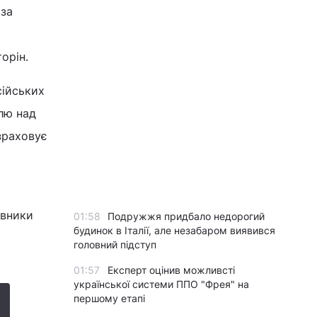
за
орін.
сійських
лю над
зраховує
овники
01:58
Подружжя придбало недорогий
будинок в Італії, але незабаром виявився
о
головний підступ
01:57
Експерт оцінив можливсті
української системи ППО "Фрея" на
першому етапі