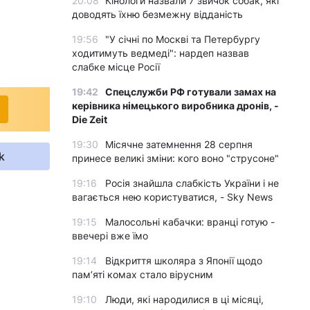
20:08
Кінологи назвали 7 звичок собак, які
доводять їхню безмежну відданість
19:56
"У січні по Москві та Петербургу
ходитимуть ведмеді": нардеп назвав
слабке місце Росії
19:42
Спецслужби РФ готували замах на
керівника німецького виробника дронів, -
Die Zeit
19:30
Місячне затемнення 28 серпня
k
принесе великі зміни: кого воно "струсоне"
19:16
Росія знайшла слабкість України і не
вагається нею користуватися, - Sky News
19:15
Малосольні кабачки: вранці готую -
ввечері вже їмо
19:14
Відкриття школяра з Японії щодо
пам’яті комах стало вірусним
19:10
Люди, які народилися в ці місяці,