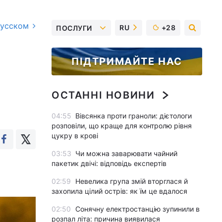
русском
RU
+28
ПОСЛУГИ
ПІДТРИМАЙТЕ НАС
ОСТАННІ НОВИНИ
04:55
Вівсянка проти граноли: дієтологи
розповіли, що краще для контролю рівня
цукру в крові
03:53
Чи можна заварювати чайний
пакетик двічі: відповідь експертів
02:59
Невелика група змій вторглася й
захопила цілий острів: як їм це вдалося
02:50
Сонячну електростанцію зупинили в
розпал літа: причина виявилася