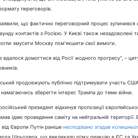
формату переговорів.
 заявили, що фактично переговорний процес зупинився 
аунду контактів з Росією. У Києві також незадоволені 
могли змусити Москву пом'якшити свої вимоги.
е вдалося домогтися від Росії жодного прогресу", – цит
овників.
енський продовжують публічно підтримувати участь США
намагаючись зберегти інтерес Трампа до теми війни.
російський президент відкинув пропозиції європейсько
мав ідею проведення саміту на нейтральній території. 
 від Європи Путін раніше
несподівано згадав колишньо
рда Шрьодера, що викликало різку реакцію в ЄС та Укр