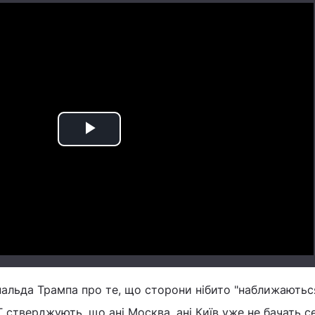
Play
Video
альда Трампа про те, що сторони нібито "наближаютьс
T стверджують, що ані Москва, ані Київ уже не бачать с