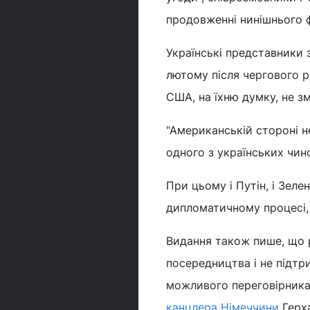
продовженні нинішнього 
Українські представники
лютому після чергового р
США, на їхню думку, не з
"Американській стороні н
одного з українських чин
При цьому і Путін, і Зел
дипломатичному процесі, 
Видання також пише, що 
посередництва і не підтри
можливого переговірника
канцлера Німеччини
Герха