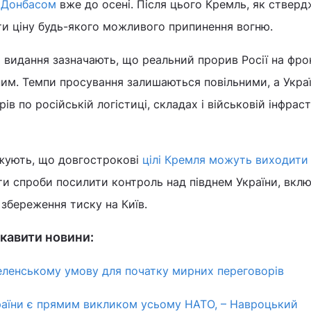
 Донбасом
вже до осені. Після цього Кремль, як ствер
ти ціну будь-якого можливого припинення вогню.
видання зазначають, що реальний прорив Росії на фро
им. Темпи просування залишаються повільними, а Укра
в по російській логістиці, складах і військовій інфрас
жують, що довгострокові
цілі Кремля можуть виходити
ти спроби посилити контроль над півднем України, вкл
збереження тиску на Київ.
кавити новини:
еленському умову для початку мирних переговорів
країни є прямим викликом усьому НАТО, – Навроцький