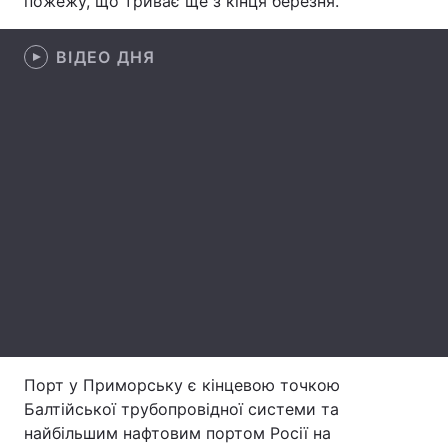
пожежу, що триває ще з кінця березня.
Лонгріди
ВІДЕО ДНЯ
Відео з Youtube
Статті
Інтерв'ю
Думки
Архів
Вакансії
Контакти
Послуги
Порт у Приморську є кінцевою точкою
Балтійської трубопровідної системи та
найбільшим нафтовим портом Росії на