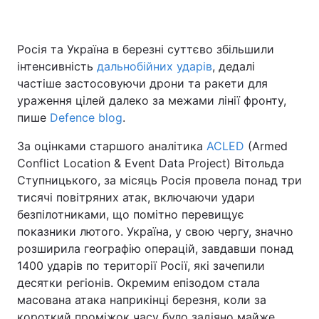
Росія та Україна в березні суттєво збільшили
інтенсивність
дальнобійних ударів
, дедалі
частіше застосовуючи дрони та ракети для
ураження цілей далеко за межами лінії фронту,
пише
Defence blog
.
За оцінками старшого аналітика
ACLED
(Armed
Conflict Location & Event Data Project) Вітольда
Ступницького, за місяць Росія провела понад три
тисячі повітряних атак, включаючи удари
безпілотниками, що помітно перевищує
показники лютого. Україна, у свою чергу, значно
розширила географію операцій, завдавши понад
1400 ударів по території Росії, які зачепили
десятки регіонів. Окремим епізодом стала
масована атака наприкінці березня, коли за
короткий проміжок часу було задіяно майже