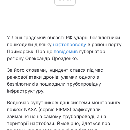
Головна
Війна
У Ленінградській області РФ ударні безпілотники
Україна
Політика
пошкодили ділянку
нафтопроводу
в районі порту
Економіка
Світ
Приморськ. Про це
повідомив
губернатор
регіону Олександр Дрозденко.
Спорт
Наука
За його словами, інцидент стався під час
Техно і зв'язок
Лайт
ранкової атаки дронів: уламки одного з
безпілотників пошкодили трубопровідну
Зброя
Інциденти
інфраструктуру.
Здоров'я
Туризм
Водночас супутникові дані системи моніторингу
пожеж NASA (сервіс FIRMS) зафіксували
Цікавинки
Погода
займання не на самому трубопроводі, а на
території нафтобази. Ймовірно, йдеться про
Екологія
Регіони