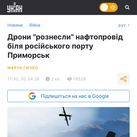
›
Новини
Війна
рус
Дрони "рознесли" нафтопровід
біля російського порту
Приморськ
МАРТА ГИЧКО
11:30, 05.04.26
2 хв.
19528
Підпишіться на нас в Google