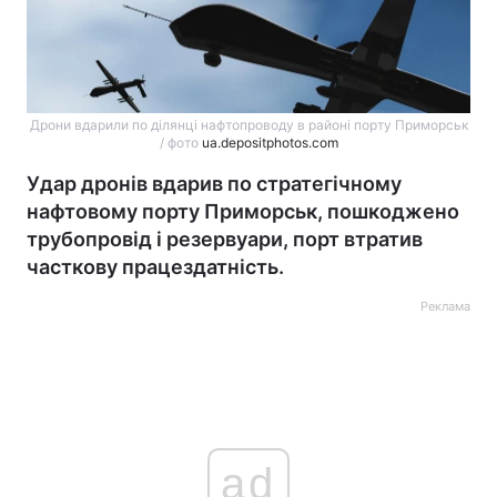
Дрони вдарили по ділянці нафтопроводу в районі порту Приморськ
/ фото
ua.depositphotos.com
Удар дронів вдарив по стратегічному
нафтовому порту Приморськ, пошкоджено
трубопровід і резервуари, порт втратив
часткову працездатність.
Реклама
ad