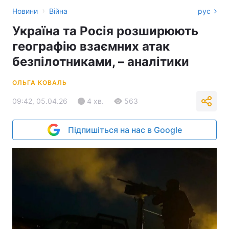
›
Новини
Війна
рус
Україна та Росія розширюють
географію взаємних атак
безпілотниками, – аналітики
ОЛЬГА КОВАЛЬ
09:42, 05.04.26
4 хв.
563
Підпишіться на нас в Google