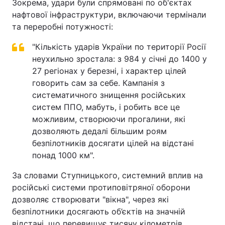
Зокрема, удари були спрямовані по об'єктах
нафтової інфраструктури, включаючи термінали
та переробні потужності:
"Кількість ударів України по території Росії
неухильно зростала: з 984 у січні до 1400 у
27 регіонах у березні, і характер цілей
говорить сам за себе. Кампанія з
систематичного знищення російських
систем ППО, мабуть, і робить все це
можливим, створюючи прогалини, які
дозволяють дедалі більшим роям
безпілотників досягати цілей на відстані
понад 1000 км".
За словами Ступницького, системний вплив на
російські системи протиповітряної оборони
дозволяє створювати "вікна", через які
безпілотники досягають об’єктів на значній
відстані, що перевищує тисячу кілометрів.