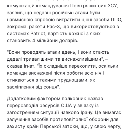
комунікацій командування Повітряних сил ЗСУ,
заявив, що недавні російські атаки були
навмисною спробою витратити цінні засоби ППО,
зокрема, ракети Pac-3, що використовуються в
системах Patriot, вартість кожної з яких
становить 4 мільйони доларів.
"Вони проводять атаки вдень, і вони стають
дедалі тривалішими та виснажливішими", –
сказав Ігнат. "Їх складніше перехопити, оскільки
команди виснажені після роботи всю ніч і
стикаються з такими труднощами, як
засліплення від сонця".
Додатковим фактором полковник назвав
перерозподіл ресурсів США у зв'язку із
загостренням ситуації навколо Ірану. Це вимагає
залучення засобів протиповітряної оборони для
захисту країн Перської затоки, що, у свою чергу,