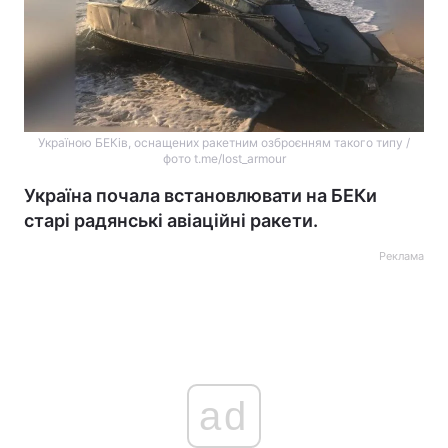
Україною БЕКів, оснащених ракетним озброєнням такого типу /
фото t.me/lost_armour
Україна почала встановлювати на БЕКи
старі радянські авіаційні ракети.
Реклама
ad