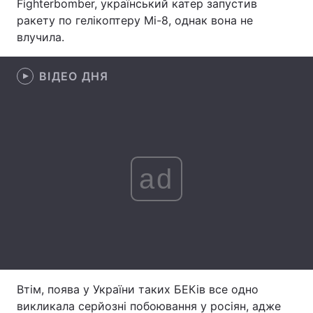
Fighterbomber, український катер запустив
ракету по гелікоптеру Мі-8, однак вона не
Лонгріди
влучила.
Відео з Youtube
Статті
ВІДЕО ДНЯ
Інтерв'ю
Думки
Архів
Вакансії
Контакти
ad
Послуги
Втім, поява у України таких БЕКів все одно
викликала серйозні побоювання у росіян, адже