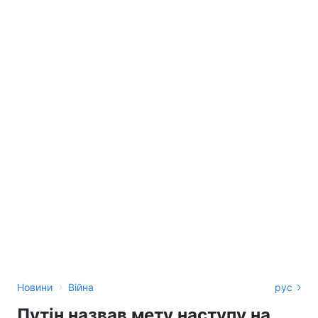
›
Новини
Війна
рус
Путін назвав мету наступу на