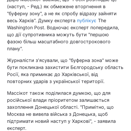
(наступ, - Ред.) як обмежене вторгнення в
"буферну зону", а не як спробу відразу зайняти
весь Харків". Думку експерта
публікує
The
Washington Post. Водночас експерт попередила,
що дії супротивника можуть бути "першою
фазою більш масштабного довгострокового
плану".
Журналісти з'ясували, що "буферна зона" може
бути покликана захистити Бєлгородську область
Росії, яка примикає до Харківської, від
повторних ударів з української території.
Массікот також поділилася думкою, що для
російської влади пріоритетом залишається
захоплення Донецької області. "Примітно, що
Москва не вивела війська з Донецька, щоб
підтримати новий наступ у Харкові", - заявила
експерт.