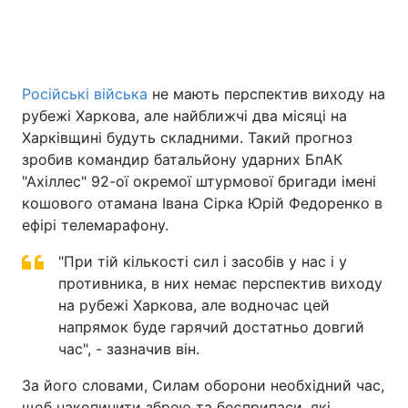
Російські війська
не мають перспектив виходу на
рубежі Харкова, але найближчі два місяці на
Харківщині будуть складними. Такий прогноз
зробив командир батальйону ударних БпАК
"Ахіллес" 92-ої окремої штурмової бригади імені
кошового отамана Івана Сірка Юрій Федоренко в
ефірі телемарафону.
"При тій кількості сил і засобів у нас і у
противника, в них немає перспектив виходу
на рубежі Харкова, але водночас цей
напрямок буде гарячий достатньо довгий
час", - зазначив він.
За його словами, Силам оборони необхідний час,
щоб накопичити зброю та боєприпаси, які