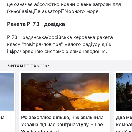
це означає абсолютно новий рівень загрози для
Тема оформлення
їхньої авіації в акваторії Чорного моря.
Ракета Р-73 - довідка
Р-73 - радянська/російська керована ракета
класу "повітря-повітря" малого радіусу дії з
інфрачервоною системою самонаведення.
ЧИТАЙТЕ ТАКОЖ:
 на
РФ захоплює більше, ніж звільнила
Два мі
Україна під час контрнаступу, - The
комбат
Washington Post
під Ха