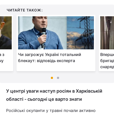
ЧИТАЙТЕ ТАКОЖ:
а з
Чи загрожує Україні тотальний
Вперше
чу
блекаут: відповідь експерта
бригад
снаряд
У центрі уваги наступ росіян в Харківській
області - сьогодні це варто знати
Російські окупанти у травні почали активно