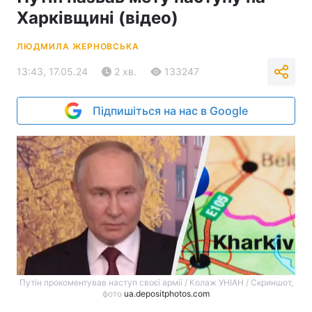
Харківщині (відео)
ЛЮДМИЛА ЖЕРНОВСЬКА
13:43, 17.05.24
2 хв.
133247
Підпишіться на нас в Google
Путін прокоментував наступ своєї армії / Колаж УНІАН / Скриншот,
фото
ua.depositphotos.com