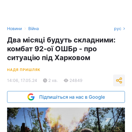
›
Новини
Війна
рус
Два місяці будуть складними:
комбат 92-ої ОШБр - про
ситуацію під Харковом
НАДЯ ПРИШЛЯК
14:06, 17.05.24
2 хв.
24849
Підпишіться на нас в Google