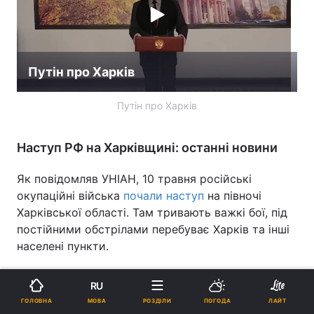
Путін про Харків
Путін про Харків
Наступ РФ на Харківщині: останні новини
Як повідомляв УНІАН, 10 травня російські
окупаційні війська
почали наступ
на півночі
Харківської області. Там тривають важкі бої, під
постійними обстрілами перебуває Харків та інші
населені пункти.
Головнокомандувач Збройних сил України
RU
Олександр Сирський сьогодні повідомив, що на
МОВА
ГОЛОВНА
РОЗДІЛИ
ПОГОДА
ЛАЙТ
цьому напрямку війська РФ
розширили зону