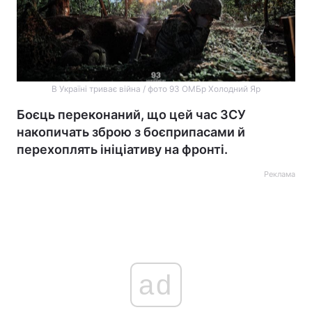
В Україні триває війна / фото 93 ОМБр Холодний Яр
Боєць переконаний, що цей час ЗСУ
накопичать зброю з боєприпасами й
перехоплять ініціативу на фронті.
Реклама
ad