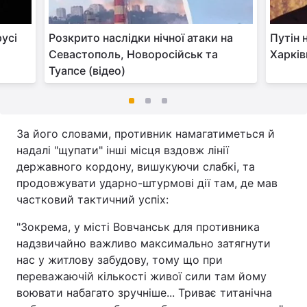
русі
Розкрито наслідки нічної атаки на
Путін 
Севастополь, Новоросійськ та
Харків
Туапсе (відео)
За його словами, противник намагатиметься й
надалі "щупати" інші місця вздовж лінії
державного кордону, вишукуючи слабкі, та
продовжувати ударно-штурмові дії там, де мав
частковий тактичний успіх:
"Зокрема, у місті Вовчанськ для противника
надзвичайно важливо максимально затягнути
нас у житлову забудову, тому що при
переважаючій кількості живої сили там йому
воювати набагато зручніше... Триває титанічна