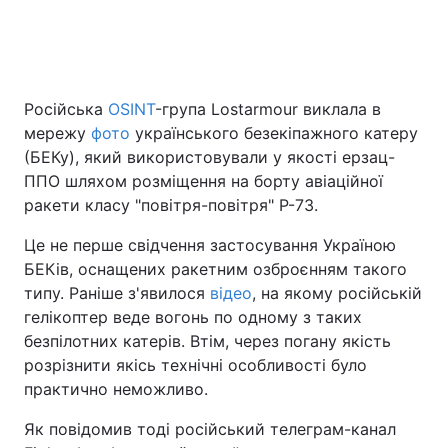
Головна
Війна
Російська
OSINT
-група Lostarmour виклала в
Україна
Політика
мережу
фото
українського безекіпажного катеру
(БЕКу), який використовували у якості ерзац-
Економіка
Світ
ППО шляхом розміщення на борту авіаційної
ракети класу "повітря-повітря" Р-73.
Спорт
Наука
Це не перше свідчення застосування Україною
Техно і зв'язок
Лайт
БЕКів, оснащених ракетним озброєнням такого
типу. Раніше з'явилося
відео
, на якому російській
Зброя
Інциденти
гелікоптер веде вогонь по одному з таких
безпілотних катерів. Втім, через погану якість
Здоров'я
Туризм
розрізнити якісь технічні особливості було
практично неможливо.
Цікавинки
Погода
Як повідомив тоді російський телеграм-канал
Екологія
Регіони