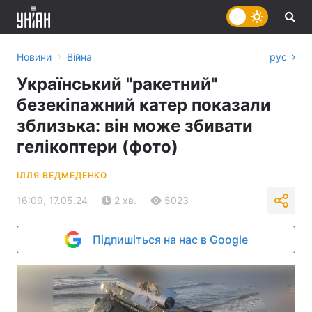
›
Новини
Війна
рус
Український "ракетний"
безекіпажний катер показали
зблизька: він може збивати
гелікоптери (фото)
ІЛЛЯ ВЕДМЕДЕНКО
16:09, 17.05.24
2 хв.
5023
Підпишіться на нас в Google