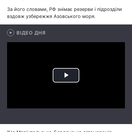
За його словами, РФ знімає резерви і підрозділи
Лонгріди
вздовж узбережжя Азовського моря.
Відео з Youtube
Статті
ВІДЕО ДНЯ
Інтерв'ю
Думки
Архів
Вакансії
Контакти
Послуги
Play
Video