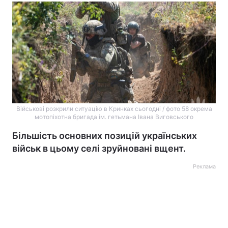
Військові розкрили ситуацію в Кринках сьогодні / фото 58 окрема
мотопіхотна бригада ім. гетьмана Івана Виговського
Більшість основних позицій українських
військ в цьому селі зруйновані вщент.
Реклама