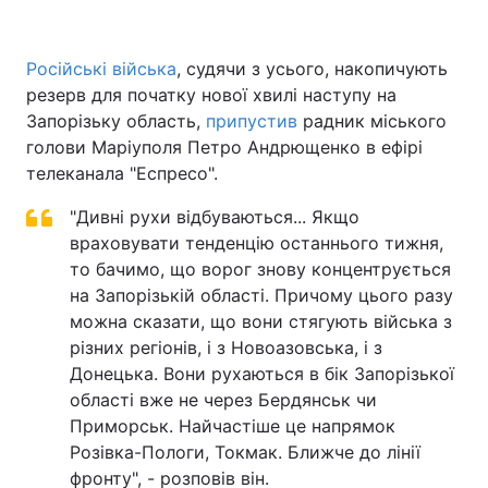
Російські війська
, судячи з усього, накопичують
резерв для початку нової хвилі наступу на
Головна
Війна
Запорізьку область,
припустив
радник міського
Україна
Політика
голови Маріуполя Петро Андрющенко в ефірі
телеканала "Еспресо".
Економіка
Світ
"Дивні рухи відбуваються... Якщо
Спорт
Наука
враховувати тенденцію останнього тижня,
то бачимо, що ворог знову концентрується
Техно і зв'язок
Лайт
на Запорізькій області. Причому цього разу
можна сказати, що вони стягують війська з
Зброя
Інциденти
різних регіонів, і з Новоазовська, і з
Донецька. Вони рухаються в бік Запорізької
Здоров'я
Туризм
області вже не через Бердянськ чи
Приморськ. Найчастіше це напрямок
Цікавинки
Погода
Розівка-Пологи, Токмак. Ближче до лінії
Екологія
фронту", - розповів він.
Регіони