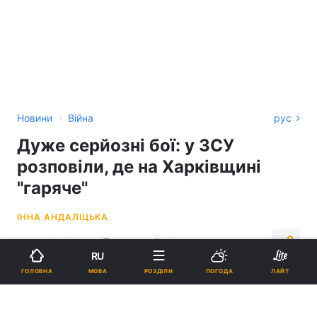
›
Новини
Війна
рус
Дуже серйозні бої: у ЗСУ
розповіли, де на Харківщині
"гаряче"
ІННА АНДАЛІЦЬКА
10:01, 18.07.24
3 хв.
6832
RU
МОВА
ГОЛОВНА
РОЗДІЛИ
ПОГОДА
ЛАЙТ
Підпишіться на нас в Google