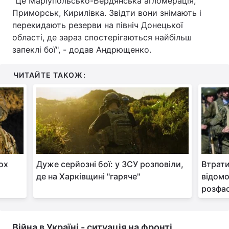
"Це Маріупольсько-Бердянська агломерація,
Приморськ, Кирилівка. Звідти вони знімають і
Тема оформлення
перекидають резерви на північ Донецької
області, де зараз спостерігаються найбільш
запеклі бої", - додав Андрющенко.
ЧИТАЙТЕ ТАКОЖ:
ох
Дуже серйозні бої: у ЗСУ розповіли,
Втрати
де на Харківщині "гаряче"
відомо
розфас
Війна в Україні - ситуація на фронті