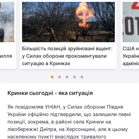
Більшість позицій зруйновані вщент:
США не
силля
у Силах оборони прокоментували
Україн
ситуацію в Кринках
адміні
Кринки сьогодні - яка ситуація
Як повідомляв УНІАН, у Силах оборони Півдня
України офіційно підтвердили, що залишили певні
позиції, зокрема, в районі села Кринки на
лівобережжі Дніпра, на Херсонщині, але в цьому
населеному пункті внаслідок тривалого