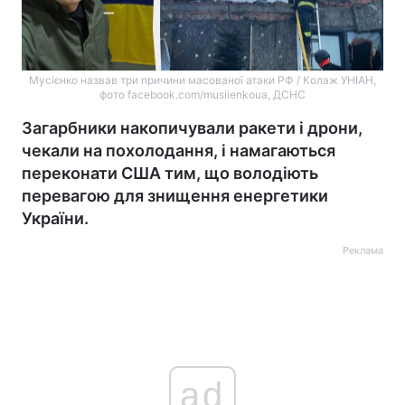
Мусієнко назвав три причини масованої атаки РФ / Колаж УНІАН,
фото facebook.com/musiienkoua, ДСНС
Загарбники накопичували ракети і дрони,
чекали на похолодання, і намагаються
переконати США тим, що володіють
перевагою для знищення енергетики
України.
Реклама
ad