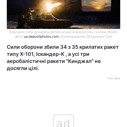
Повітряні сили розкрили деталі нічної атаки росіян / колаж УНІАН,
фото
ua.depositphotos.com
, Командування Об'єднаних Сил
Сили оборони збили 34 з 35 крилатих ракет
типу Х-101, Іскандер-К , а усі три
аеробалістичні ракети "Кинджал" не
досягли цілі.
Реклама
ad