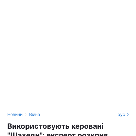
›
Новини
Війна
рус
Використовують керовані
"Шахеди": експерт розкрив