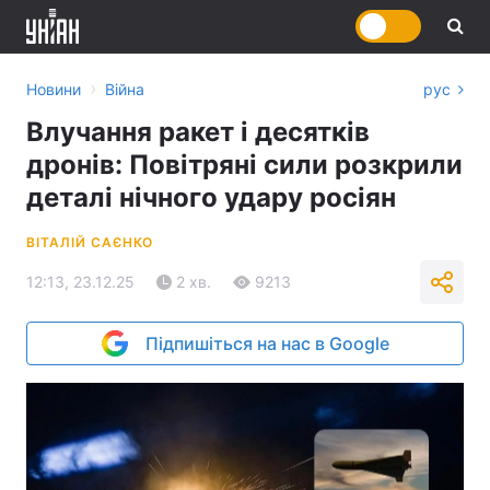
›
Новини
Війна
рус
Влучання ракет і десятків
дронів: Повітряні сили розкрили
деталі нічного удару росіян
ВІТАЛІЙ САЄНКО
12:13, 23.12.25
2 хв.
9213
Підпишіться на нас в Google