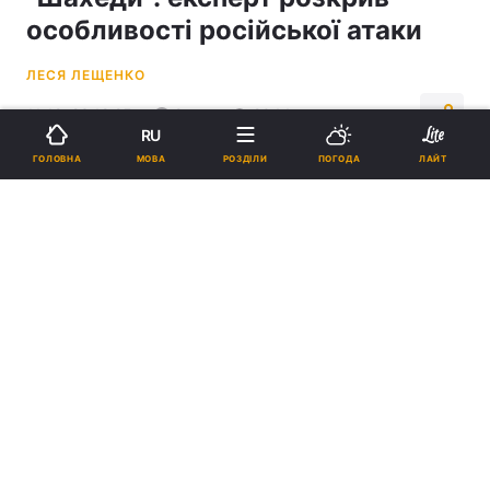
особливості російської атаки
ЛЕСЯ ЛЕЩЕНКО
11:12, 23.12.25
2 хв.
2044
RU
МОВА
ГОЛОВНА
РОЗДІЛИ
ПОГОДА
ЛАЙТ
Підпишіться на нас в Google
Росіяни змінили тактику застосування Шахедів/ колаж УНІАН, фото
ua.depositphotos.com
, кадр з відео