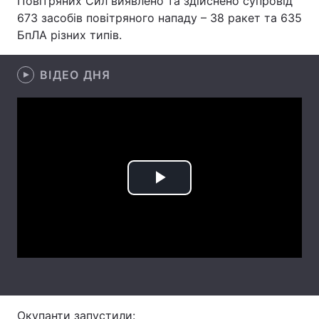
Повітряних Сил виявлено та здійснено супровід
673 засобів повітряного нападу – 38 ракет та 635
Лонгріди
БпЛА різних типів.
Відео з Youtube
Статті
ВІДЕО ДНЯ
Інтерв'ю
Думки
Архів
Вакансії
Контакти
Play
Послуги
Video
Окупанти запустили: