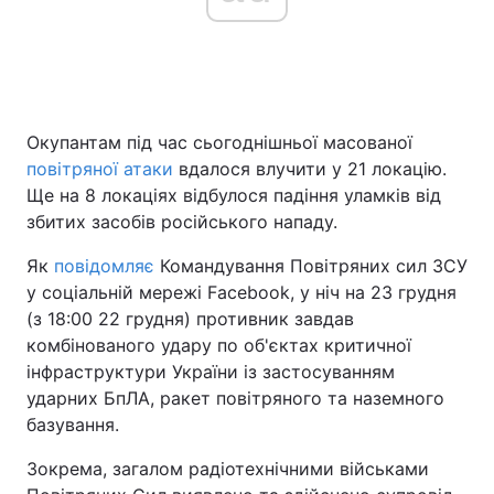
Головна
Війна
Окупантам під час сьогоднішньої масованої
Україна
Політика
повітряної атаки
вдалося влучити у 21 локацію.
Економіка
Світ
Ще на 8 локаціях відбулося падіння уламків від
збитих засобів російського нападу.
Спорт
Наука
Як
повідомляє
Командування Повітряних сил ЗСУ
Техно і зв'язок
Лайт
у соціальній мережі Facebook, у ніч на 23 грудня
(з 18:00 22 грудня) противник завдав
Зброя
Інциденти
комбінованого удару по об'єктах критичної
інфраструктури України із застосуванням
Здоров'я
Туризм
ударних БпЛА, ракет повітряного та наземного
базування.
Цікавинки
Погода
Зокрема, загалом радіотехнічними військами
Екологія
Регіони