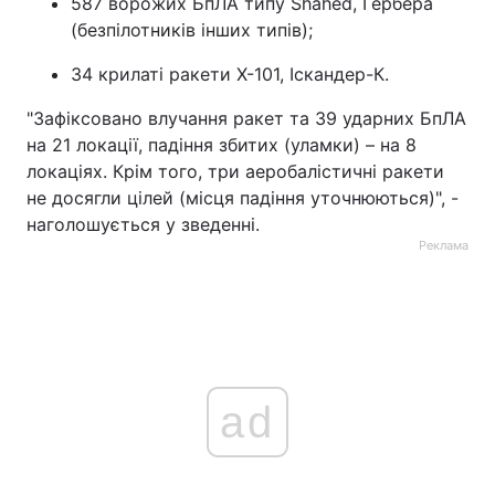
587 ворожих БпЛА типу Shahed, Гербера
(безпілотників інших типів);
34 крилаті ракети Х-101, Іскандер-К.
"Зафіксовано влучання ракет та 39 ударних БпЛА
на 21 локації, падіння збитих (уламки) – на 8
локаціях. Крім того, три аеробалістичні ракети
не досягли цілей (місця падіння уточнюються)", -
наголошується у зведенні.
Реклама
ad