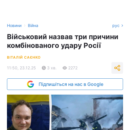
›
Новини
Війна
рус
Військовий назвав три причини
комбінованого удару Росії
ВІТАЛІЙ САЄНКО
11:50, 23.12.25
3 хв.
2272
Підпишіться на нас в Google