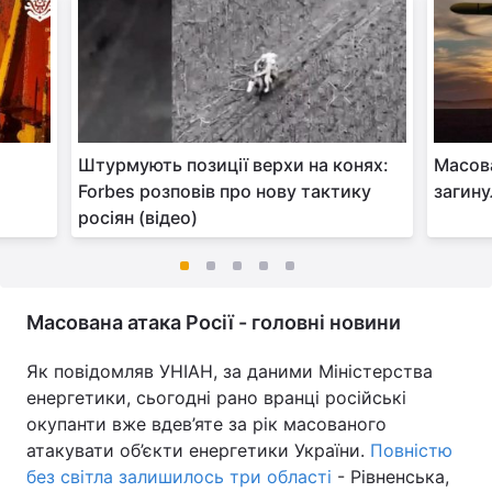
у
Штурмують позиції верхи на конях:
Масов
Forbes розповів про нову тактику
загину
росіян (відео)
Масована атака Росії - головні новини
Як повідомляв УНІАН, за даними Міністерства
енергетики, сьогодні рано вранці російські
окупанти вже вдев’яте за рік масованого
атакувати об’єкти енергетики України.
Повністю
без світла залишилось три області
- Рівненська,