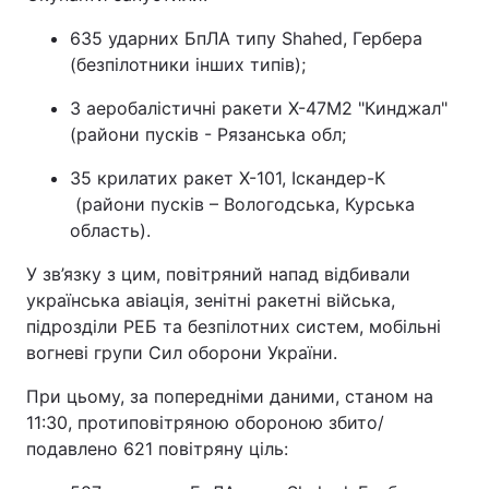
Тема оформлення
635 ударних БпЛА типу Shahed, Гербера
(безпілотники інших типів);
3 аеробалістичні ракети Х-47М2 "Кинджал"
(райони пусків - Рязанська обл;
35 крилатих ракет Х-101, Іскандер-К
(райони пусків – Вологодська, Курська
область).
У зв’язку з цим, повітряний напад відбивали
українська авіація, зенітні ракетні війська,
підрозділи РЕБ та безпілотних систем, мобільні
вогневі групи Сил оборони України.
При цьому, за попередніми даними, станом на
11:30, протиповітряною обороною збито/
подавлено 621 повітряну ціль: