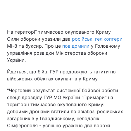
Головна
Війна
На території тимчасово окупованого Криму
Україна
Політика
Сили оборони уразили два
російські гелікоптери
Мі-8 та буксир. Про це
повідомили
у Головному
Економіка
Світ
управління розвідки Міністерства оборони
України.
Спорт
Наука
Йдеться, що бійці ГУР продовжують гатити по
Техно і зв'язок
Лайт
військових об’єктах окупантів у Криму
Зброя
Інциденти
"Черговий результат системної бойової роботи
спецпідрозділу ГУР МО України "Примари" на
Здоров'я
Туризм
території тимчасово окупованого Криму:
добрими дронами вгатили по авіабазі російських
Цікавинки
Погода
загарбників у Гвардійському, неподалік
Сімферополя - успішно уражено два ворожі
Екологія
Регіони