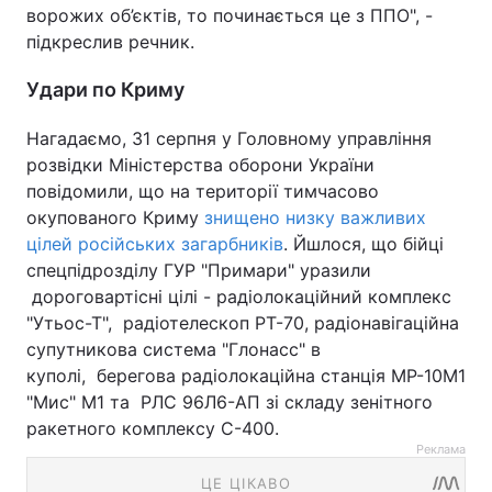
ворожих об’єктів, то починається це з ППО", -
підкреслив речник.
Удари по Криму
Нагадаємо, 31 серпня у Головному управління
розвідки Міністерства оборони України
повідомили, що на території тимчасово
окупованого Криму
знищено низку важливих
цілей російських загарбників
. Йшлося, що бійці
спецпідрозділу ГУР "Примари" уразили
дороговартісні цілі - радіолокаційний комплекс
"Утьос-Т", радіотелескоп РТ-70, радіонавігаційна
супутникова система "Глонасс" в
куполі, берегова радіолокаційна станція МР-10М1
"Мис" М1 та РЛС 96Л6-АП зі складу зенітного
ракетного комплексу С-400.
Реклама