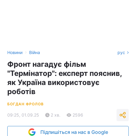
›
Новини
Війна
рус
Фронт нагадує фільм
"Термінатор": експерт пояснив,
як Україна використовує
роботів
БОГДАН ФРОЛОВ
09:25, 01.09.25
2 хв.
2596
Підпишіться на нас в Google