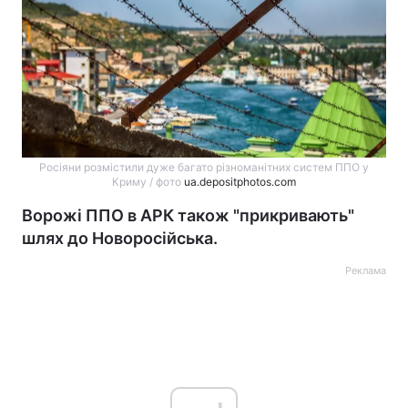
Росіяни розмістили дуже багато різноманітних систем ППО у
Криму / фото
ua.depositphotos.com
Ворожі ППО в АРК також "прикривають"
шлях до Новоросійська.
Реклама