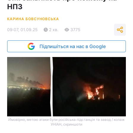
НПЗ
КАРИНА БОВСУНОВСЬКА
09:07, 01.09.25
2 хв.
3775
Підпишіться на нас в Google
Ймовірно, метою атаки були російська підстанція та завод / колаж
УНІАН, скриншоти