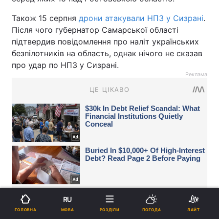
Також 15 серпня
дрони атакували НПЗ у Сизрані
.
Після чого губернатор Самарської області
підтвердив повідомлення про наліт українських
безпілотників на область, однак нічого не сказав
про удар по НПЗ у Сизрані.
Реклама
RU
МОВА
ГОЛОВНА
РОЗДІЛИ
ПОГОДА
ЛАЙТ