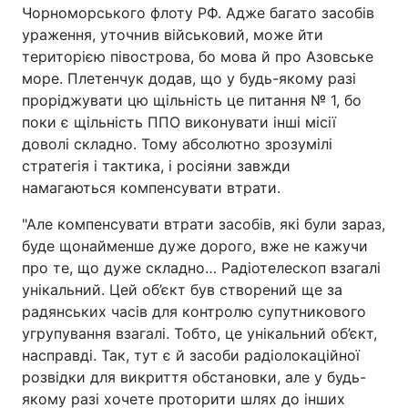
Чорноморського флоту РФ. Адже багато засобів
ураження, уточнив військовий, може йти
територією півострова, бо мова й про Азовське
море. Плетенчук додав, що у будь-якому разі
проріджувати цю щільність це питання № 1, бо
поки є щільність ППО виконувати інші місії
доволі складно. Тому абсолютно зрозумілі
стратегія і тактика, і росіяни завжди
намагаються компенсувати втрати.
"Але компенсувати втрати засобів, які були зараз,
буде щонайменше дуже дорого, вже не кажучи
про те, що дуже складно… Радіотелескоп взагалі
унікальний. Цей об’єкт був створений ще за
радянських часів для контролю супутникового
угрупування взагалі. Тобто, це унікальний об’єкт,
насправді. Так, тут є й засоби радіолокаційної
розвідки для викриття обстановки, але у будь-
якому разі хочете проторити шлях до інших