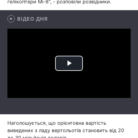
гелікоптери Мі-8", - розповіли розвідники.
Лонгріди
ВІДЕО ДНЯ
Відео з Youtube
Статті
Інтерв'ю
Думки
Архів
Вакансії
Play
Контакти
Video
Послуги
Наголошується, що орієнтовна вартість
виведених з ладу вертольотів становить від 20
до 30 мільйонів доларів.