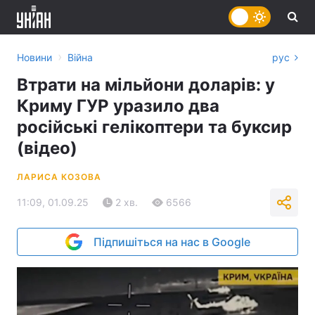
›
Новини
Війна
рус
Втрати на мільйони доларів: у
Криму ГУР уразило два
російські гелікоптери та буксир
(відео)
ЛАРИСА КОЗОВА
11:09, 01.09.25
2 хв.
6566
Підпишіться на нас в Google