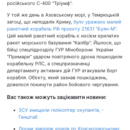
російського С-400 "Тріумф".
У той же день в Азовському морі, у Темрюцькій
затоці, що неподалік Криму,
було уражено малий
ракетний корабель РФ проєкту 21631 "Буян-М"
.
Цей малий ракетний корабль є носієм крилатих
ракет морського базування "Калібр". Йшлося, що
бійці спецпідрозділу ГУР Міноборони України
"Примари" ударом повітряного дрона пошкодили
корабельну РЛС, а спецпризначенці
департаменту активних дій ГУР атакували борт
корабля. Об’єкту, який зазнав пошкоджень,
довелося покинути район бойового чергування.
Вас також можуть зацікавити новини:
ЗСУ знищили гелікоптер окупантів, -
Генштаб
Дрони завдали ударів по Краснодарському