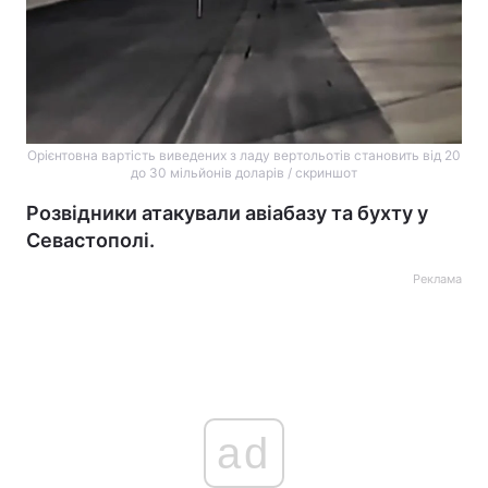
Орієнтовна вартість виведених з ладу вертольотів становить від 20
до 30 мільйонів доларів / скриншот
Розвідники атакували авіабазу та бухту у
Севастополі.
Реклама
ad