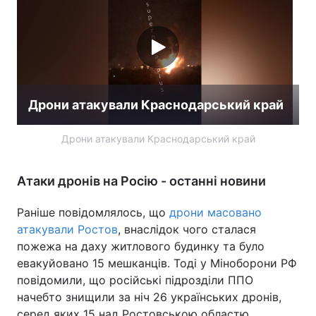
Дрони атакували Краснодарський край
Дрони атакували Краснодарський край
Атаки дронів на Росію - останні новини
Раніше повідомлялось, що
дрони масовано
атакували Ростов
, внаслідок чого сталася
пожежа на даху житлового будинку та було
евакуйовано 15 мешканців. Тоді у Міноборони РФ
повідомили, що російські підрозділи ППО
начебто знищили за ніч 26 українських дронів,
серед яких 15 над Ростовською областю.