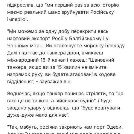
підкреслив, що "ми перший раз за всю історію
маємо реальний шанс зруйнувати Російську
імперію".
"Ми можемо за одну добу перекрити весь
нафтовий експорт Росії у Балтійському і у
Чорному морі… Ви оголошуєте морську блокаду.
Далі підлітає до танкера дрон, вмикаєш
міжнародний 16-й канал і кажеш: "Шановний
танкере, якщо ви за 15 хвилин не зміните
напрямок руху, ви будете атаковані в ходове
відділення", - зауважив він.
Водночас, якщо танкер починає стріляти, то "це
вже це не танкер, а військове судно", і буде
завдано удару у відповідь, що "буде коштувати
дуже-дуже мало для нас".
"Так, мабуть, росіяни закриють нам порт Одеси.