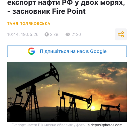
експорт нафти РФ у двох морях,
- засновник Fire Point
ТАНЯ ПОЛЯКОВСЬКА
10:44, 19.05.26
2 хв.
2120
Підпишіться на нас в Google
Експорт нафти РФ можна обвалити / фото
ua.depositphotos.com