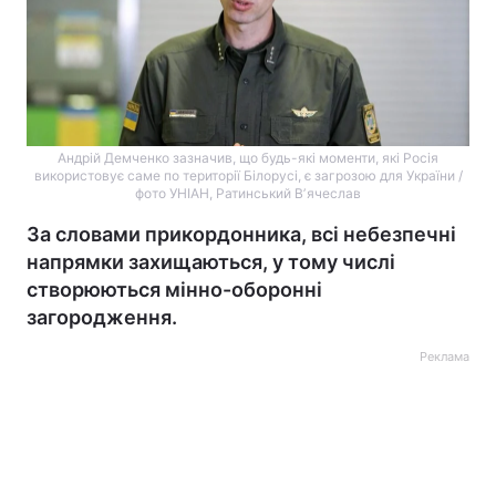
Андрій Демченко зазначив, що будь-які моменти, які Росія
використовує саме по території Білорусі, є загрозою для України /
фото УНІАН, Ратинський Вʼячеслав
За словами прикордонника, всі небезпечні
напрямки захищаються, у тому числі
створюються мінно-оборонні
загородження.
Реклама