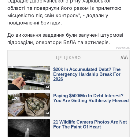
Одрадне Дворічанського р-ну Харківської
області та повернули його разом із прилеглою
місцевістю під свій контроль", - додали у
повідомленні бригади.
До виконання завдання були залучені штурмові
підрозділи, оператори БпЛА та артилерія.
Реклама