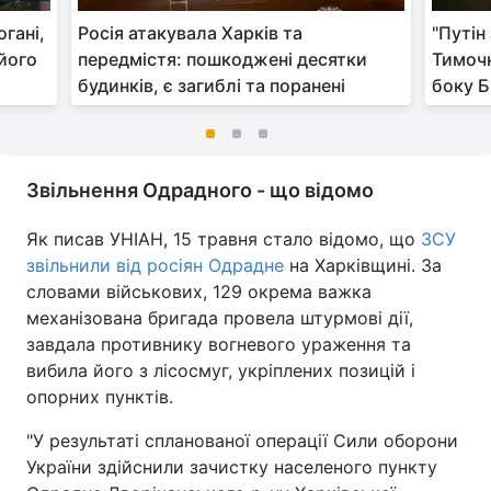
огані,
Росія атакувала Харків та
"Путін
його
передмістя: пошкоджені десятки
Тимочк
будинків, є загиблі та поранені
боку Б
Звільнення Одрадного - що відомо
Як писав УНІАН, 15 травня стало відомо, що
ЗСУ
звільнили від росіян Одрадне
на Харківщині. За
словами військових, 129 окрема важка
механізована бригада провела штурмові дії,
завдала противнику вогневого ураження та
вибила його з лісосмуг, укріплених позицій і
опорних пунктів.
"У результаті спланованої операції Сили оборони
України здійснили зачистку населеного пункту