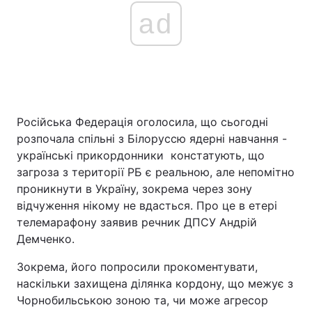
ad
Головна
Війна
Україна
Політика
Російська Федерація оголосила, що сьогодні
Економіка
Світ
розпочала спільні з Білоруссю ядерні навчання -
Спорт
Наука
українські прикордонники констатують, що
загроза з території РБ є реальною, але непомітно
Техно і зв'язок
Лайт
проникнути в Україну, зокрема через зону
відчуження нікому не вдасться. Про це в етері
Зброя
Інциденти
телемарафону заявив речник ДПСУ Андрій
Демченко.
Здоров'я
Туризм
Зокрема, його попросили прокоментувати,
Цікавинки
Погода
наскільки захищена ділянка кордону, що межує з
Чорнобильською зоною та, чи може агресор
Екологія
Регіони