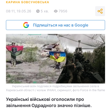
КАРИНА БОВСУНОВСЬКА
08:11, 19.05.26
5 хв.
7956
Підпишіться на нас в Google
Український воїн поділився подробицями звільнення села в
Харківській області / колаж УНІАН, скриншот, фото Force in the flame
Українські військові оголосили про
звільнення Одрадного значно пізніше.