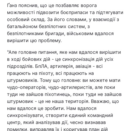
Ґанз пояснив, що це позбавляє ворога
можливості підвозити боєприпаси та підтягувати
особовий склад. За його словами, у взаємодії з
батальйоном безпілотних систем, з
безпілотниками бригади, військовим вдалося
вирішити цю проблему.
"Але головне питання, яке нам вдалося вирішити
в ході бойових дій - це синхронізація дій усіх
підрозділів. БпЛА, артилерія, авіація - всі
працюють на піхоту, всі працюють на
штурмовиків. Тому що головне: ви можете мати
чудо-операторів, чудо-артилеристів, але поки
туди не зайшов піхотинець, поки туди не зайшов
штурмовик - це не наша територія. Вважаю, що
нам вдалося це зробити. Нам вдалося
синхронізувати, створити єдиний командний
центр, який аналізував дії, чесно визнавав
помилки, виправляв їх і коригував план дій