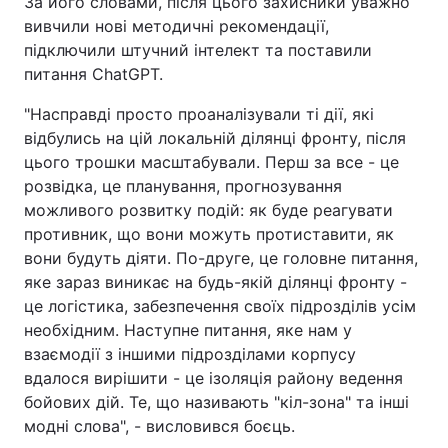
За його словами, після цього захисники уважно
вивчили нові методичні рекомендації,
підключили штучний інтелект та поставили
питання ChatGPT.
"Насправді просто проаналізували ті дії, які
відбулись на цій локальній ділянці фронту, після
цього трошки масштабували. Перш за все - це
розвідка, це планування, прогнозування
можливого розвитку подій: як буде реагувати
противник, що вони можуть протиставити, як
вони будуть діяти. По-друге, це головне питання,
яке зараз виникає на будь-якій ділянці фронту -
це логістика, забезпечення своїх підрозділів усім
необхідним. Наступне питання, яке нам у
взаємодії з іншими підрозділами корпусу
вдалося вирішити - це ізоляція району ведення
бойових дій. Те, що називають "кіл-зона" та інші
модні слова", - висловився боєць.