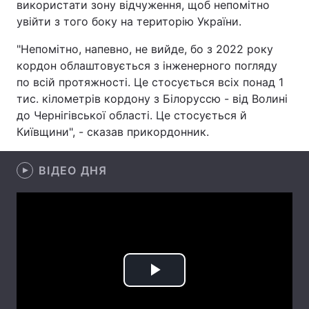
використати зону відчуження, щоб непомітно
увійти з того боку на територію України.
Лонгріди
"Непомітно, напевно, не вийде, бо з 2022 року
кордон облаштовується з інженерного погляду
Відео з Youtube
Статті
по всій протяжності. Це стосується всіх понад 1
Інтерв'ю
Думки
тис. кілометрів кордону з Білоруссю - від Волині
до Чернігівської області. Це стосується й
Архів
Вакансії
Київщини", - сказав прикордонник.
Контакти
ВІДЕО ДНЯ
Послуги
Play