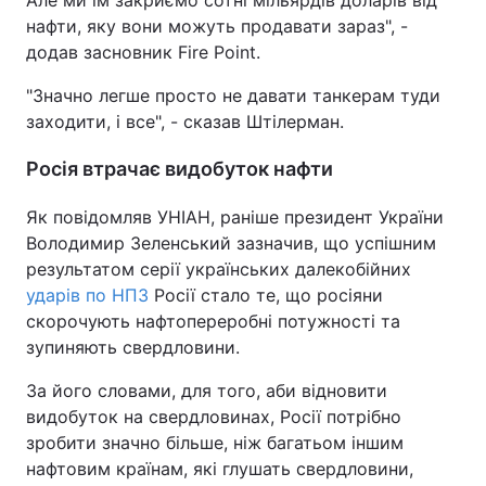
Але ми їм закриємо сотні мільярдів доларів від
нафти, яку вони можуть продавати зараз", -
додав засновник Fire Point.
"Значно легше просто не давати танкерам туди
заходити, і все", - сказав Штілерман.
Росія втрачає видобуток нафти
Як повідомляв УНІАН, раніше президент України
Володимир Зеленський зазначив, що успішним
результатом серії українських далекобійних
ударів по НПЗ
Росії стало те, що росіяни
скорочують нафтопереробні потужності та
зупиняють свердловини.
За його словами, для того, аби відновити
видобуток на свердловинах, Росії потрібно
зробити значно більше, ніж багатьом іншим
нафтовим країнам, які глушать свердловини,