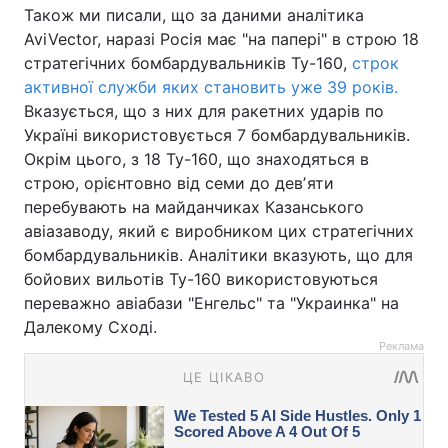
Також ми писали, що за даними аналітика
AviVector, наразі Росія має "на папері" в строю 18
стратегічних бомбардувальників Ту-160,
строк
активної служби яких становить уже 39 років.
Вказується, що з них для ракетних ударів по
Україні використовується 7 бомбардувальників.
Окрім цього, з 18 Ту-160, що знаходяться в
строю, орієнтовно від семи до девʼяти
перебувають на майданчиках Казанського
авіазаводу, який є виробником цих стратегічних
бомбардувальників. Аналітики вказують, що для
бойових вильотів Ту-160 використовуються
переважно авіабази "Енгельс" та "Украинка" на
Далекому Сході.
Реклама