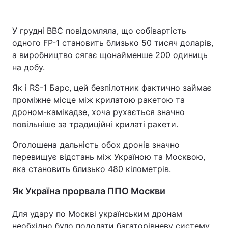
У грудні BBC повідомляла, що собівартість
одного FP-1 становить близько 50 тисяч доларів,
а виробництво сягає щонайменше 200 одиниць
на добу.
Як і RS-1 Барс, цей безпілотник фактично займає
проміжне місце між крилатою ракетою та
дроном-камікадзе, хоча рухається значно
повільніше за традиційні крилаті ракети.
Оголошена дальність обох дронів значно
перевищує відстань між Україною та Москвою,
яка становить близько 480 кілометрів.
Як Україна прорвала ППО Москви
Для удару по Москві українським дронам
необхідно було подолати багаторівневу систему