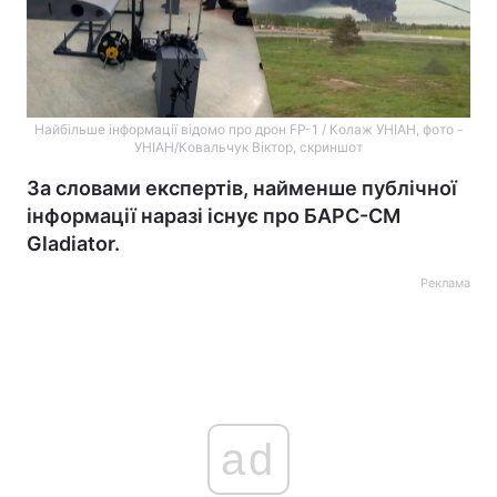
Найбільше інформації відомо про дрон FP-1 / Колаж УНІАН, фото -
УНІАН/Ковальчук Віктор, скриншот
За словами експертів, найменше публічної
інформації наразі існує про БАРС-СМ
Gladiator.
Реклама
ad