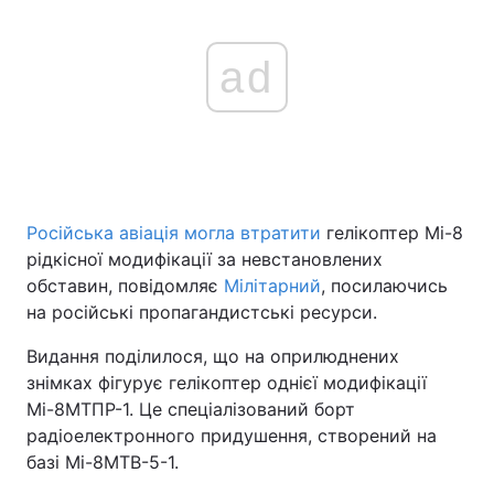
ad
Російська авіація могла втратити
гелікоптер Мі-8
рідкісної модифікації за невстановлених
обставин, повідомляє
Мілітарний
, посилаючись
на російські пропагандистські ресурси.
Видання поділилося, що на оприлюднених
знімках фігурує гелікоптер однієї модифікації
Мі-8МТПР-1. Це спеціалізований борт
радіоелектронного придушення, створений на
базі Мі-8МТВ-5-1.