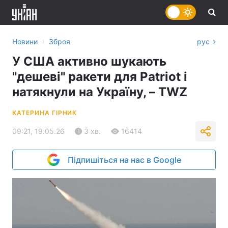
›
Новини
Зброя
рус
У США активно шукають
"дешеві" ракети для Patriot і
натякнули на Україну, – TWZ
КАТЕРИНА ГІРНИК
09:21, 19.05.26
3 хв.
16414
Підпишіться на нас в Google