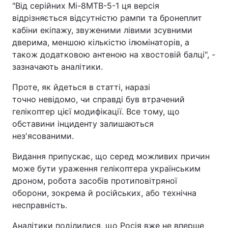
"Від серійних Мі-8МТВ-5-1 ця версія
відрізняється відсутністю рампи та бронеплит
кабіни екіпажу, звуженими лівими зсувними
дверима, меншою кількістю ілюмінаторів, а
також додатковою антеною на хвостовій балці", -
зазначають аналітики.
Проте, як йдеться в статті, наразі
точно невідомо, чи справді був втрачений
гелікоптер цієї модифікації. Все тому, що
обставини інциденту залишаються
нез'ясованими.
Видання припускає, що серед можливих причин
може бути ураження гелікоптера українським
дроном, робота засобів протиповітряної
оборони, зокрема й російських, або технічна
несправність.
Аналітики поділилися, що Росія вже не вперше