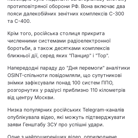
протиповітряної оборони РФ. Вона включає два
пояси далекобійних зенітних комплексів С-300
та С-400.
Крім того, російська столиця прикрита
численними системами радіоелектронної
боротьби, а також десятками комплексів
ближньої дії, серед яких "Панцир" і "Тор".
Напередодні параду до "Дня перемоги" аналітики
OSINT-спільноти повідомляли, що супутникові
знімки зафіксували понад 100 систем ППО,
розгорнутих у радіусі приблизно 110 кілометрів
від центру Москви.
Низка популярних російських Telegram-каналів
опублікувала відео, які можуть підтверджувати
заяви Генштабу ЗСУ про успішні удари.
Одне з найпоширеніших відео, оприлюднене