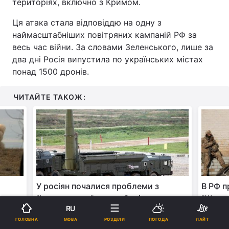
територіях, включно з Кримом.
Ця атака стала відповіддю на одну з
наймасштабніших повітряних кампаній РФ за
весь час війни. За словами Зеленського, лише за
два дні Росія випустила по українських містах
понад 1500 дронів.
ЧИТАЙТЕ ТАКОЖ:
У росіян почалися проблеми з
В РФ п
"Іскандерами": подробиці
"Шахед
RU
- Фле
МОВА
ГОЛОВНА
РОЗДІЛИ
ПОГОДА
ЛАЙТ