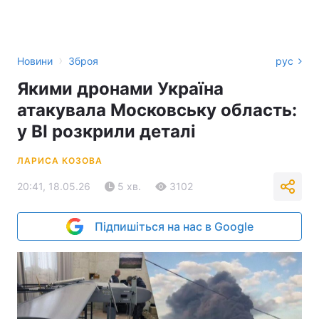
›
Новини
Зброя
рус
Якими дронами Україна
атакувала Московську область:
у BI розкрили деталі
ЛАРИСА КОЗОВА
20:41, 18.05.26
5 хв.
3102
Підпишіться на нас в Google