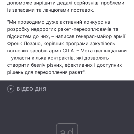
допоможе вирішити дедалі серйозніші проблеми
із запасами та ланцюгами поставок.
Лонгріди
"Ми проводимо дуже активний конкурс на
Відео з Youtube
Статті
розробку недорогих ракет-перехоплювачів та
підсистем до них, – написав генерал-майор армії
Інтерв'ю
Думки
Френк Лозано, керівник програми закупівель
вогневих засобів армії США. – Мета цієї ініціативи
Архів
Вакансії
– укласти кілька контрактів, які дозволять
створити безліч різних, ефективних і доступних
Контакти
рішень для перехоплення ракет".
Послуги
ВІДЕО ДНЯ
ad