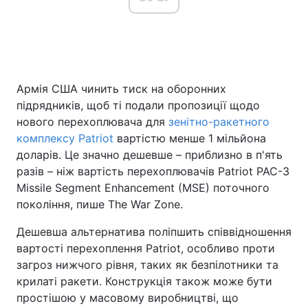
Головна
Війна
Армія США чинить тиск на оборонних
Україна
Політика
підрядників, щоб ті подали пропозиції щодо
Економіка
Світ
нового перехоплювача для
зенітно-ракетного
комплексу Patriot
вартістю менше 1 мільйона
Спорт
Наука
доларів. Це значно дешевше – приблизно в п'ять
разів – ніж вартість перехоплювачів Patriot PAC-3
Техно і зв'язок
Лайт
Missile Segment Enhancement (MSE) поточного
покоління, пише The War Zone.
Зброя
Інциденти
Дешевша альтернатива поліпшить співвідношення
Здоров'я
Туризм
вартості перехоплення Patriot, особливо проти
загроз нижчого рівня, таких як безпілотники та
Цікавинки
Погода
крилаті ракети. Конструкція також може бути
простішою у масовому виробництві, що
Екологія
Регіони