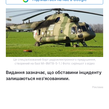
Це спеціалізований борт радіоелектронного придушення,
створений на базі Мі-8МТВ-5-1 / Фото: скріншот з відео
Видання зазначає, що обставини інциденту
залишаються нез'ясованими.
Реклама