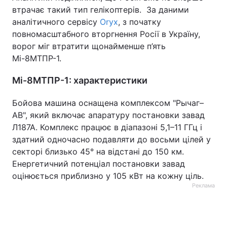
втрачає такий тип гелікоптерів. За даними
аналітичного сервісу
Oryx
, з початку
повномасштабного вторгнення Росії в Україну,
ворог міг втратити щонайменше п’ять
Мі-8МТПР-1.
Мі-8МТПР-1: характеристики
Бойова машина оснащена комплексом "Рычаг–
АВ", який включає апаратуру постановки завад
Л187А. Комплекс працює в діапазоні 5,1–11 ГГц і
здатний одночасно подавляти до восьми цілей у
секторі близько 45° на відстані до 150 км.
Енергетичний потенціал постановки завад
оцінюється приблизно у 105 кВт на кожну ціль.
Реклама