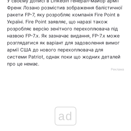
У своєму дописі в LinkedIn генерал-майор армії
Френк Лозано розмістив зображення балістичної
ракети FP-7, яку розробляє компанія Fire Point в
Україні. Fire Point заявляє, що наразі також
розробляє версію зенітного перехоплювача під
назвою FP-7.x. Як зазначає видання, FP-7.x може
розглядатися як варіант для задоволення вимог
армії США до нового перехоплювача для
системи Patriot, однак поки що жодних деталей
про це немає.
Реклама
ad