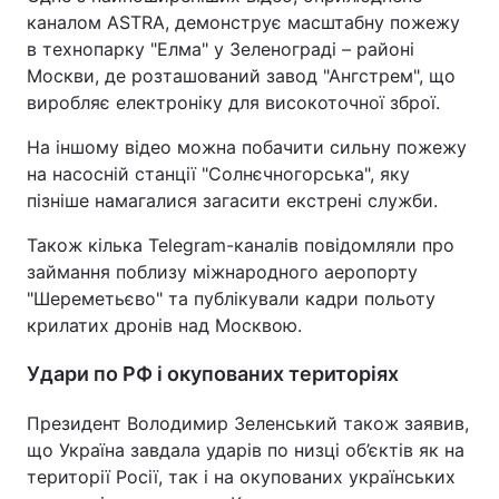
каналом ASTRA, демонструє масштабну пожежу
в технопарку "Елма" у Зеленограді – районі
Москви, де розташований завод "Ангстрем", що
виробляє електроніку для високоточної зброї.
На іншому відео можна побачити сильну пожежу
на насосній станції "Солнєчногорська", яку
пізніше намагалися загасити екстрені служби.
Також кілька Telegram-каналів повідомляли про
займання поблизу міжнародного аеропорту
"Шереметьєво" та публікували кадри польоту
крилатих дронів над Москвою.
Удари по РФ і окупованих територіях
Президент Володимир Зеленський також заявив,
що Україна завдала ударів по низці об’єктів як на
території Росії, так і на окупованих українських