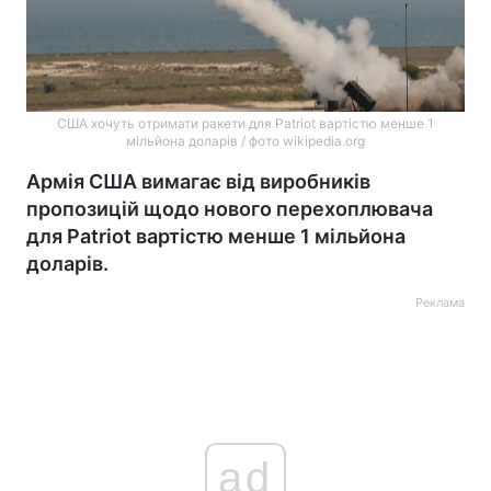
США хочуть отримати ракети для Patriot вартістю менше 1
мільйона доларів / фото wikipedia.org
Армія США вимагає від виробників
пропозицій щодо нового перехоплювача
для Patriot вартістю менше 1 мільйона
доларів.
Реклама
ad