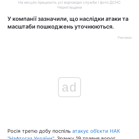
На місцях працюють усі відповідні служби / фото ДСНС
Чернігівщини
У компанії зазначили, що наслідки атаки та
масштаби пошкоджень уточнюються.
Реклама
ad
Росія третю добу поспіль
атакує об’єкти НАК
"Нафтогаз України"
. Зранку 19 травня ворог