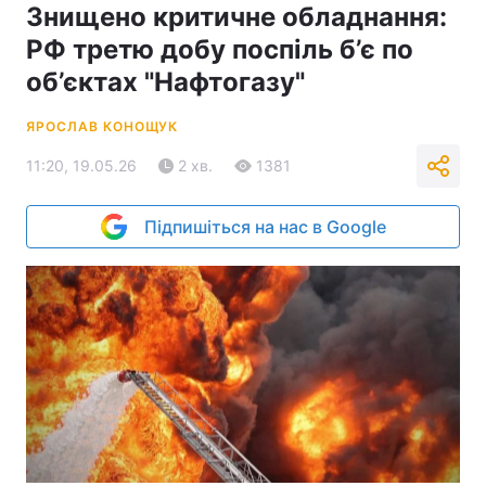
Знищено критичне обладнання:
РФ третю добу поспіль б’є по
об’єктах "Нафтогазу"
ЯРОСЛАВ КОНОЩУК
11:20, 19.05.26
2 хв.
1381
Підпишіться на нас в Google