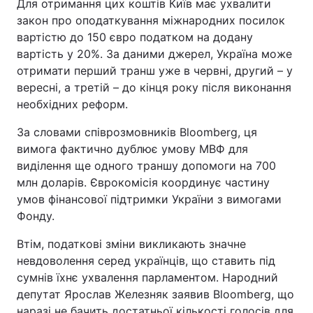
Для отримання цих коштів Київ має ухвалити
закон про оподаткування міжнародних посилок
вартістю до 150 євро податком на додану
вартість у 20%. За даними джерел, Україна може
отримати перший транш уже в червні, другий – у
вересні, а третій – до кінця року після виконання
необхідних реформ.
За словами співрозмовників Bloomberg, ця
вимога фактично дублює умову МВФ для
виділення ще одного траншу допомоги на 700
млн доларів. Єврокомісія координує частину
умов фінансової підтримки України з вимогами
Фонду.
Втім, податкові зміни викликають значне
невдоволення серед українців, що ставить під
сумнів їхнє ухвалення парламентом. Народний
депутат Ярослав Железняк заявив Bloomberg, що
наразі не бачить достатньої кількості голосів для