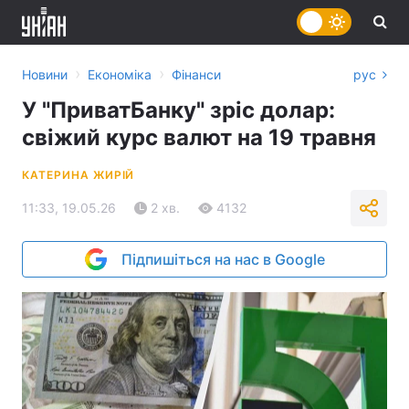
›
›
Новини
Економіка
Фінанси
рус
У "ПриватБанку" зріс долар:
свіжий курс валют на 19 травня
КАТЕРИНА ЖИРІЙ
11:33, 19.05.26
2 хв.
4132
Підпишіться на нас в Google