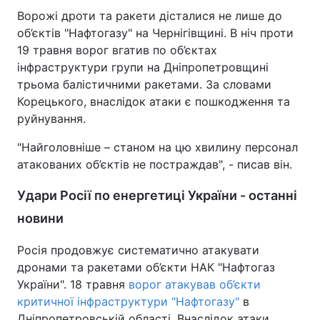
Ворожі дроти та ракети дісталися не лише до
об’єктів "Нафтогазу" на Чернігівщині. В ніч проти
19 травня ворог вгатив по об’єктах
інфраструктури групи на Дніпропетровщині
трьома балістичними ракетами. За словами
Корецького, внаслідок атаки є пошкодження та
руйнування.
"Найголовніше – станом на цю хвилину персонал
атакованих об’єктів не постраждав", - писав він.
Удари Росії по енергетиці України - останні
новини
Росія продовжує систематично атакувати
дронами та ракетами об’єкти НАК "Нафтогаз
України". 18 травня
ворог атакував об’єкти
критичної інфраструктури "Нафтогазу"
в
Дніпропетровській області. Внаслідок атаки,