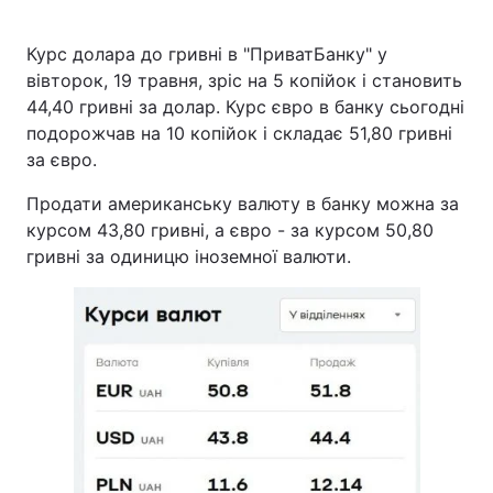
Курс долара до гривні в "ПриватБанку" у
вівторок, 19 травня, зріс на 5 копійок і становить
Головна
Війна
44,40 гривні за долар. Курс євро в банку сьогодні
подорожчав на 10 копійок і складає 51,80 гривні
Україна
Політика
за євро.
Економіка
Світ
Продати американську валюту в банку можна за
курсом 43,80 гривні, а євро - за курсом 50,80
Спорт
Наука
гривні за одиницю іноземної валюти.
Техно і зв'язок
Лайт
Зброя
Інциденти
Здоров'я
Туризм
Цікавинки
Погода
Екологія
Регіони