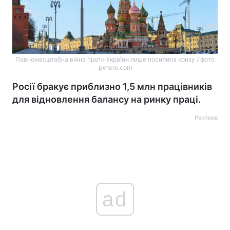
Повномасштабна війна проти України лише посилила кризу / фото
pxhere.com
Росії бракує приблизно 1,5 млн працівників
для відновлення балансу на ринку праці.
Реклама
ad