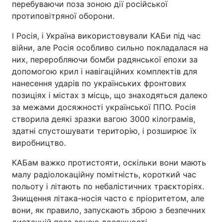
перебуваючи поза зоною дії російської
протиповітряної оборони.
І Росія, і Україна використовували КАБи під час
війни, але Росія особливо сильно покладалася на
них, переробляючи бомби радянської епохи за
допомогою крил і навігаційних комплектів для
нанесення ударів по українських фронтових
позиціях і містах з місць, що знаходяться далеко
за межами досяжності української ППО. Росія
створила деякі зразки вагою 3000 кілограмів,
здатні спустошувати територію, і розширює їх
виробництво.
КАБам важко протистояти, оскільки вони мають
малу радіолокаційну помітність, короткий час
польоту і літають по небалістичних траєкторіях.
Знищення літака-носія часто є пріоритетом, але
вони, як правило, запускають зброю з безпечних
дистанцій поза зоною досяжності.