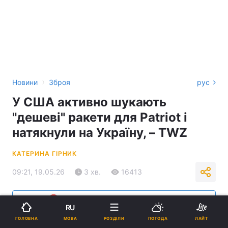
›
Новини
Зброя
рус
У США активно шукають
"дешеві" ракети для Patriot і
натякнули на Україну, – TWZ
КАТЕРИНА ГІРНИК
09:21, 19.05.26
3 хв.
16413
Підпишіться на нас в Google
RU
МОВА
ГОЛОВНА
РОЗДІЛИ
ПОГОДА
ЛАЙТ