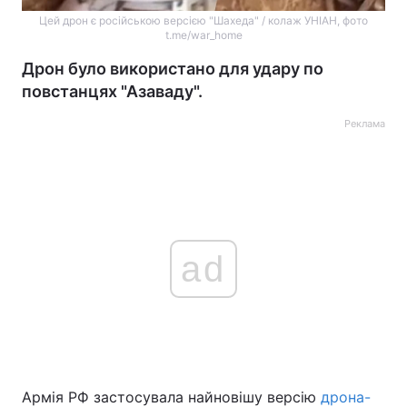
Цей дрон є російською версією "Шахеда" / колаж УНІАН, фото
t.me/war_home
Дрон було використано для удару по
повстанцях "Азаваду".
Реклама
ad
Армія РФ застосувала найновішу версію
дрона-