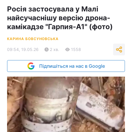
Росія застосувала у Малі
найсучаснішу версію дрона-
камікадзе "Гарпия-А1" (фото)
КАРИНА БОВСУНОВСЬКА
09:54, 19.05.26
2 хв.
1558
Підпишіться на нас в Google