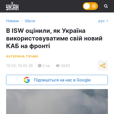
›
Новини
Зброя
рус
В ISW оцінили, як Україна
використовуватиме свій новий
КАБ на фронті
КАТЕРИНА ГІРНИК
10:03, 19.05.26
2 хв.
3093
Підпишіться на нас в Google