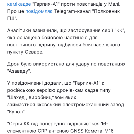
камікадзе
"Гарпия-А1" проти повстанців у Малі.
Про це
повідомляє
Telegram-канал "Полковник
ГШ".
Аналітики зазначили, що застосування серії "КК",
яка оснащена бойовою частиною для
повітряного підриву, відбулося біля населеного
пункту Севаре.
Дрон було використано для удару по повстанцях
"Азаваду".
У повідомленні додали, що "Гарпия-А1" є
російською версією дронів-камікадзе типу
"Шахед", виробництвом яких
займається Іжевський електромеханічний завод
"Купол".
"Серія КК від попередніх відрізняється 16-
елементною CRP антеною GNSS Комета-М16.