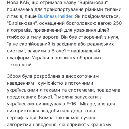
Нова КАБ, що отримала назву "Вирівнювач",
призначена для транспортування різними типами
літаків, пише
Business Insider
. Як повідомляється,
"Вирівнювач", оснащений боєголовкою вагою 250
кілограмів, призначений для ураження цілей
глибоко в тилу ворога. Він був створений з нуля,
"а не скопійований із західних або радянських
систем", заявили в Brave1 – національній
платформі України з розвитку оборонних
технологій.
Зброя була розроблена з високоточним
наведенням і сумісністю з поточними
українськими літаками та системами, повідомив
представник Brave1. Її можна запускати з
українських винищувачів F-16 і Mirage, але для
використання знадобиться додаткова
сертифікація. Бомба також має сучасні
алгоритми наведення, які сприяють кращому