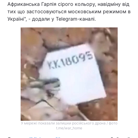
Африканська Гарпія сірого кольору, навідміну від
тих що застосовуються московським режимом в
Україні", - додали у Telegram-каналі.
У мережі показали залишки російського дрона / фото
t.me/war_home