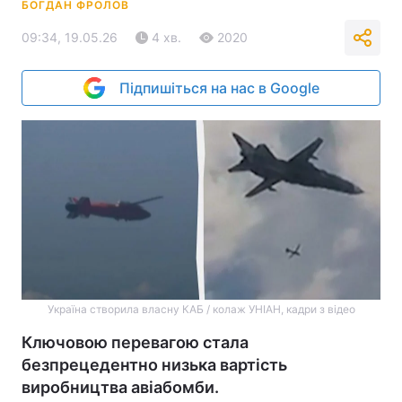
БОГДАН ФРОЛОВ
09:34, 19.05.26
4 хв.
2020
Підпишіться на нас в Google
Україна створила власну КАБ / колаж УНІАН, кадри з відео
Ключовою перевагою стала
безпрецедентно низька вартість
виробництва авіабомби.