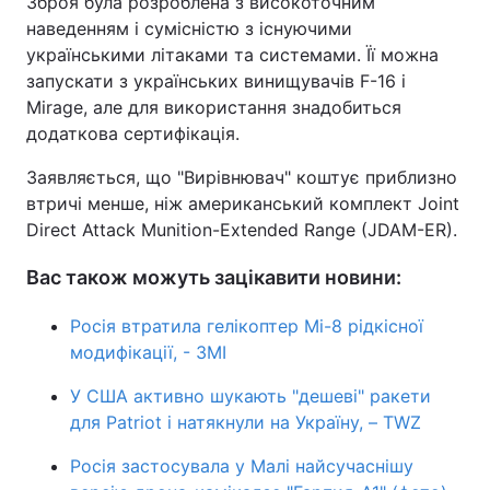
Зброя була розроблена з високоточним
наведенням і сумісністю з існуючими
українськими літаками та системами. Її можна
запускати з українських винищувачів F-16 і
Mirage, але для використання знадобиться
додаткова сертифікація.
Заявляється, що "Вирівнювач" коштує приблизно
втричі менше, ніж американський комплект Joint
Direct Attack Munition-Extended Range (JDAM-ER).
Вас також можуть зацікавити новини:
Росія втратила гелікоптер Мі-8 рідкісної
модифікації, - ЗМІ
У США активно шукають "дешеві" ракети
для Patriot і натякнули на Україну, – TWZ
Росія застосувала у Малі найсучаснішу