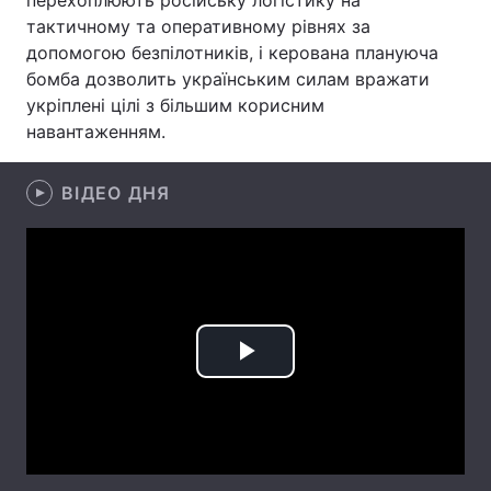
перехоплюють російську логістику на
тактичному та оперативному рівнях за
Лонгріди
допомогою безпілотників, і керована плануюча
бомба дозволить українським силам вражати
Відео з Youtube
Статті
укріплені цілі з більшим корисним
навантаженням.
Інтерв'ю
Думки
ВІДЕО ДНЯ
Архів
Вакансії
Контакти
Послуги
Play
Video