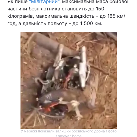
Як пише
"Мілітарний"
, максимальна маса бойової
частини безпілотника становить до 150
кілограмів, максимальна швидкість - до 185 км/
год, а дальність польоту - до 1 500 км.
У мережі показали залишки російського дрона / фото
t.me/war_home