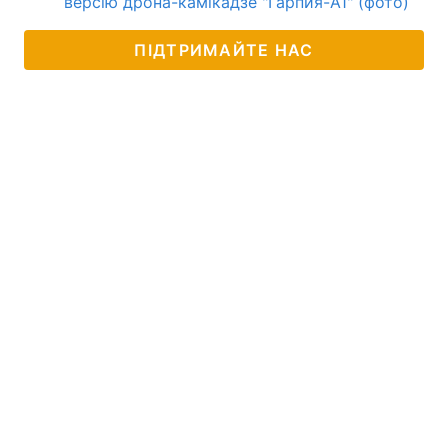
версію дрона-камікадзе "Гарпия-А1" (фото)
ПІДТРИМАЙТЕ НАС