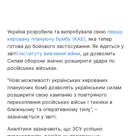
Головна
Війна
Україна розробила та випробувала свою
першу
керовану плануючу бомбу (КАБ)
, яка тепер
Україна
Політика
готова до бойового застосування. Як йдеться у
Економіка
Світ
звіті
Інституту вивчення війни
, це дозволить
Силам оборони значно розширити удари по
Спорт
Наука
російських військах.
Техно і зв'язок
Лайт
"Нові можливості українських керованих
плануючих бомб дозволять українським силам
Зброя
Інциденти
розширити свою кампанію з повітряного
перехоплення російських військ і техніки в
Здоров'я
Туризм
ближньому та оперативному тилу", –
зазначається у звіті.
Цікавинки
Погода
Аналітики зазначають, що ЗСУ успішно
Екологія
Регіони